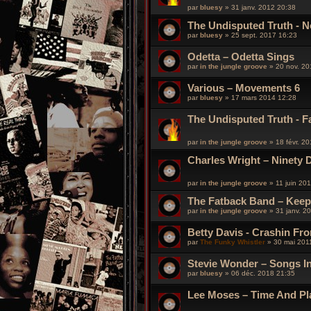
par
bluesy
»
31 janv. 2012 20:38
The Undisputed Truth - N
par
bluesy
»
25 sept. 2017 16:23
Odetta – Odetta Sings
par
in the jungle groove
»
20 nov. 20
Various – Movements 6
par
bluesy
»
17 mars 2014 12:28
The Undisputed Truth - F
par
in the jungle groove
»
18 févr. 2
Charles Wright – Ninety 
par
in the jungle groove
»
11 juin 20
The Fatback Band – Keep
par
in the jungle groove
»
31 janv. 2
Betty Davis - Crashin Fr
par
The Funky Whistler
»
30 mai 201
Stevie Wonder – Songs In
par
bluesy
»
06 déc. 2018 21:35
Lee Moses – Time And Pl