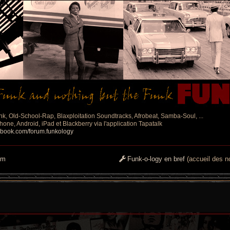
nk, Old-School-Rap, Blaxploitation Soundtracks, Afrobeat, Samba-Soul, ...
one, Android, iPad et Blackberry via l'application Tapatalk
ebook.com/forum.funkology
um
Funk-o-logy en bref
(accueil des no