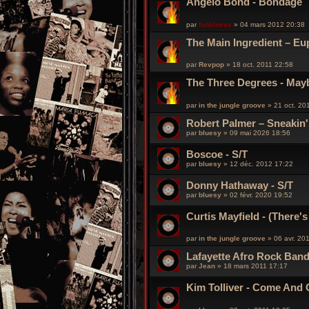
Angelo Bond - Bondage
par
funkiness
»
04 mars 2012 20:38
The Main Ingredient – Eu
par
Revpop
»
18 oct. 2011 22:58
The Three Degrees - May
par
in the jungle groove
»
21 oct. 20
Robert Palmer – Sneakin'
par
bluesy
»
09 mai 2026 18:56
Boscoe - S/T
par
bluesy
»
12 déc. 2012 17:22
Donny Hathaway - S/T
par
bluesy
»
02 févr. 2020 19:52
Curtis Mayfield - (There'
par
in the jungle groove
»
06 avr. 20
Lafayette Afro Rock Band
par
Jean
»
18 mars 2011 17:17
Kim Tolliver - Come And 