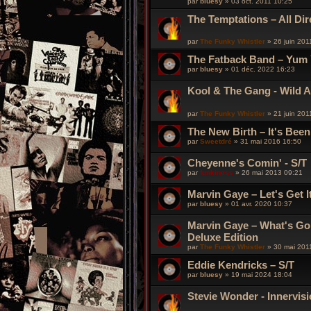
par
bluesy
»
03 oct. 2011 10:25
The Temptations – All Dir
par
The Funky Whistler
»
26 juin 201
The Fatback Band – Yum
par
bluesy
»
01 déc. 2022 16:23
Kool & The Gang - Wild 
par
The Funky Whistler
»
21 juin 201
The New Birth – It's Bee
par
Sweetdré
»
31 mai 2016 16:50
Cheyenne's Comin' - S/T
par
funkiness
»
26 mai 2013 09:21
Marvin Gaye – Let's Get I
par
bluesy
»
01 avr. 2020 10:37
Marvin Gaye ‎– What's Go
Deluxe Edition
par
The Funky Whistler
»
30 mai 201
Eddie Kendricks – S/T
par
bluesy
»
19 mai 2024 18:04
Stevie Wonder - Innervis