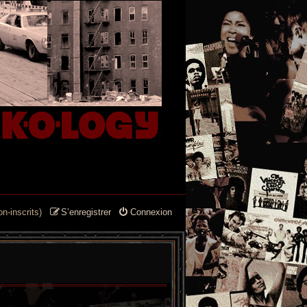
n-inscrits)
S’enregistrer
Connexion