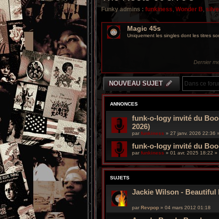
Funky admins :
funkiness
,
Wonder B
,
silv
Magic 45s
Uniquement les singles dont les titres s
Dernier m
NOUVEAU SUJET
ANNONCES
funk-o-logy invité du Boo
2026)
par
funkiness
»
27 janv. 2026 22:36
»
funk-o-logy invité du Bo
par
funkiness
»
01 avr. 2025 18:22
» 
SUJETS
Jackie Wilson - Beautiful
par
Revpop
»
04 mars 2012 01:18