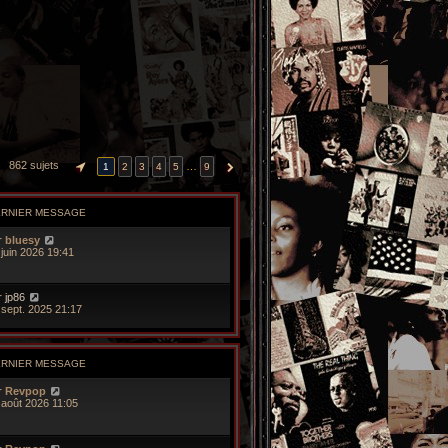
862 sujets
…
1
2
3
4
5
9
PAGE
1
SUR
9
SUIVANTE
ERNIER MESSAGE
r
bluesy
 juin 2026 19:41
r
jp86
 sept. 2025 21:17
ERNIER MESSAGE
r
Revpop
 août 2026 11:05