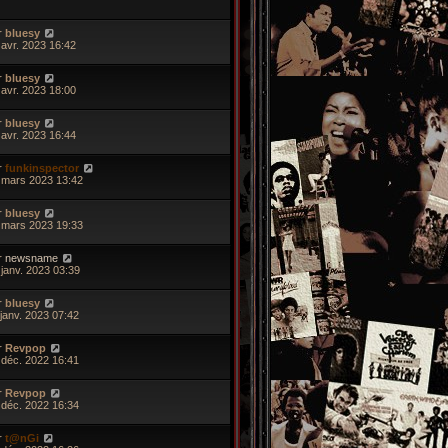
r
bluesy
 avr. 2023 16:42
r
bluesy
 avr. 2023 18:00
r
bluesy
 avr. 2023 16:44
r
funkinspector
 mars 2023 13:42
r
bluesy
 mars 2023 19:33
r
newsname
 janv. 2023 03:39
r
bluesy
 janv. 2023 07:42
r
Revpop
 déc. 2022 16:41
r
Revpop
 déc. 2022 16:34
r
t@nGi