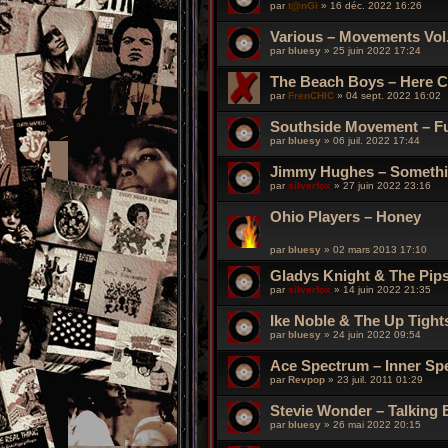
par
t@nGi
»
16 déc. 2022 16:26
Various – Movements Vol.
par
bluesy
»
25 juin 2022 17:24
The Beach Boys – Here Co
par
FrenCHIC
»
04 sept. 2022 16:02
Southside Movement – F
par
bluesy
»
06 juil. 2022 17:44
Jimmy Hughes – Somethi
par
silverfox
»
27 juin 2022 23:16
Ohio Players ‎– Honey
par
bluesy
»
02 mars 2013 17:10
Gladys Knight & The Pips 
par
silverfox
»
14 juin 2022 21:35
Ike Noble & The Up Tights
par
bluesy
»
24 juin 2022 09:54
Ace Spectrum – Inner Sp
par
Revpop
»
23 juil. 2011 01:29
Stevie Wonder – Talking
par
bluesy
»
26 mai 2022 20:15