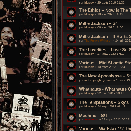
par
bluesy
»
29 août 2016 21:32
The Ethics – Now Is The 
par
bluesy
»
18 avr. 2023 16:42
Millie Jackson – S/T
par
bluesy
»
06 avr. 2023 18:00
Millie Jackson – It Hurts
par
The Funky Whistler
»
24 juin 201
The Lovelites – Love So 
par
bluesy
»
27 janv. 2023 17:19
Various – Mid Atlantic Sto
par
bluesy
»
10 mars 2023 19:33
The New Apocalypse – St
par
in the jungle groove
»
19 déc. 2
Whatnauts - Whatnauts 
par
bluesy
»
22 déc. 2022 20:13
The Temptations – Sky's 
par
bluesy
»
24 sept. 2022 09:49
Machine – S/T
par
funkiness
»
27 sept. 2022 00:37
Various – Wattstax ‘72 T