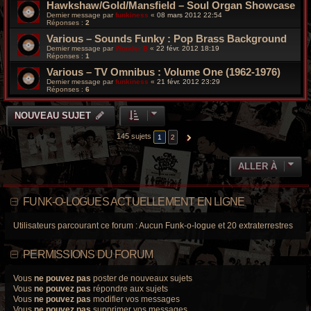
Hawkshaw/Gold/Mansfield – Soul Organ Showcase
Dernier message par
funkiness
«
08 mars 2012 22:54
Réponses :
2
Various – Sounds Funky : Pop Brass Background
Dernier message par
Wonder B
«
22 févr. 2012 18:19
Réponses :
1
Various – TV Omnibus : Volume One (1962-1976)
Dernier message par
funkiness
«
21 févr. 2012 23:29
Réponses :
6
NOUVEAU SUJET
145 sujets
1
2
SUIVANTE
ALLER À
FUNK-O-LOGUES ACTUELLEMENT EN LIGNE
Utilisateurs parcourant ce forum : Aucun Funk-o-logue et 20 extraterrestres
PERMISSIONS DU FORUM
Vous
ne pouvez pas
poster de nouveaux sujets
Vous
ne pouvez pas
répondre aux sujets
Vous
ne pouvez pas
modifier vos messages
Vous
ne pouvez pas
supprimer vos messages