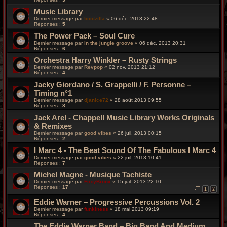
Music Library
Dernier message par
bootzilla
«
06 déc. 2013 22:48
Réponses :
5
The Power Pack – Soul Cure
Dernier message par
in the jungle groove
«
06 déc. 2013 20:31
Réponses :
6
Orchestra Harry Winkler – Rusty Strings
Dernier message par
Revpop
«
02 nov. 2013 21:12
Réponses :
4
Jacky Giordano / S. Grappelli / F. Personne –
Timing n°1
Dernier message par
djanice72
«
28 août 2013 09:55
Réponses :
8
Jack Arel - Chappell Music Library Works Originals
& Remixes
Dernier message par
good vibes
«
26 juil. 2013 00:15
Réponses :
2
I Marc 4 - The Beat Sound Of The Fabulous I Marc 4
Dernier message par
good vibes
«
22 juil. 2013 10:41
Réponses :
7
Michel Magne - Musique Tachiste
Dernier message par
FoxyBronx
«
15 juil. 2013 22:10
Réponses :
17
1
2
Eddie Warner – Progressive Percussions Vol. 2
Dernier message par
funkiness
«
18 mai 2013 09:19
Réponses :
4
The Eddie Warner Band – Big Band And Medium