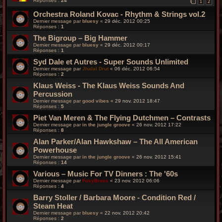
Réponses :
24
1
2
Orchestra Roland Kovac - Rhythm & Strings vol.2
Dernier message par
bluesy
«
29 déc. 2012 00:25
Réponses :
1
The Bigroup – Big Hammer
Dernier message par
bluesy
«
29 déc. 2012 00:17
Réponses :
1
Syd Dale et Autres - Super Sounds Unlimited
Dernier message par
Jhalal Drut
«
06 déc. 2012 06:54
Réponses :
2
Klaus Weiss - The Klaus Weiss Sounds And
Percussion
Dernier message par
good vibes
«
29 nov. 2012 18:47
Réponses :
5
Piet Van Meren & The Flying Dutchmen – Contrasts
Dernier message par
in the jungle groove
«
26 nov. 2012 17:22
Réponses :
8
Alan Parker/Alan Hawkshaw – The All American
Powerhouse
Dernier message par
in the jungle groove
«
26 nov. 2012 15:41
Réponses :
14
Various – Music For TV Dinners : The '60s
Dernier message par
FoxyBronx
«
23 nov. 2012 06:06
Réponses :
4
Barry Stoller / Barbara Moore - Condition Red /
Steam Heat
Dernier message par
bluesy
«
22 nov. 2012 20:42
Réponses :
2