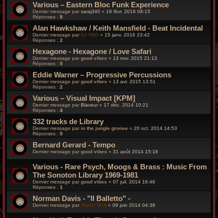
Various – Eastern Bloc Funk Experience
Dernier message par
saraj340
«
19 févr. 2016 08:15
Réponses :
8
Alan Hawkshaw / Keith Mansfield - Beat Incidental
Dernier message par
DJ FBO
«
15 janv. 2016 23:42
Réponses :
2
Hexagone - Hexagone / Love Safari
Dernier message par
good vibes
«
13 nov. 2015 21:13
Réponses :
5
Eddie Warner – Progressive Percussions
Dernier message par
good vibes
«
13 avr. 2015 13:51
Réponses :
2
Various – Visual Impact [KPM]
Dernier message par
Blaxeur
«
17 déc. 2014 10:21
Réponses :
4
332 tracks de Library
Dernier message par
in the jungle groove
«
20 oct. 2014 14:53
Réponses :
5
Bernard Gerard - Tempo
Dernier message par
good vibes
«
31 août 2014 15:18
Various - Rare Psych, Moogs & Brass : Music From
The Sonoton Library 1969-1981
Dernier message par
good vibes
«
07 juil. 2014 16:46
Réponses :
1
Norman Davis - "Il Balletto" -
Dernier message par
Jhalal Drut
«
09 juin 2014 04:38