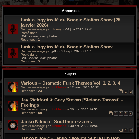
r
Annonces
c
funk-o-logy invité du Boogie Station Show (25
h
janvier 2026)
Dernier message par
bluesy
«
04 juin 2026 19:41
e
Posté dans
DVD, vidéos, doc, photos
Réponses :
1
g
funk-o-logy invité du Boogie Station Show
r
Dernier message par
jp86
«
21 sept. 2025 21:17
Posté dans
DVD, vidéos, doc, photos
o
Réponses :
3
o
Sujets
v
Various – Dramatic Funk Themes Vol. 1, 2, 3, 4
Dernier message par
funkiness
«
12 janv. 2026 16:52
y
Réponses :
23
1
2
Jay Richford & Gary Stevan [Stefano Torossi] –
Feelings
Dernier message par
funkiness
«
30 oct. 2020 16:59
Réponses :
58
1
2
3
4
Janko Nilovic - Soul Impressions
Dernier message par
funkiness
«
30 oct. 2020 16:54
Réponses :
19
1
2
Janko Nilovic - Janko Nilovic’s Supra Hip Hop