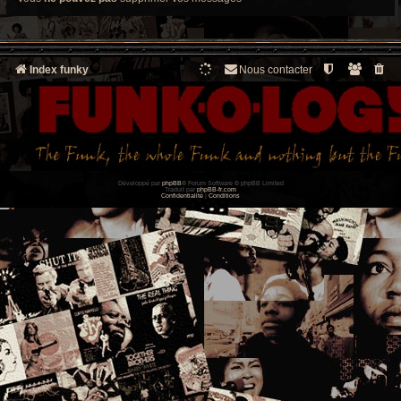
Index funky
Nous contacter
Développé par
phpBB
® Forum Software © phpBB Limited
Traduit par
phpBB-fr.com
Confidentialité
|
Conditions