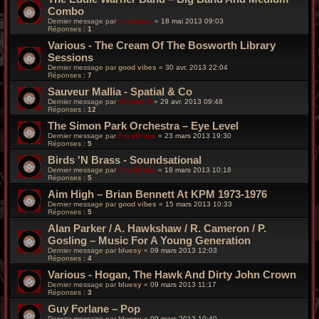
Combo
Dernier message par
funkiness
«
18 mai 2013 09:03
Réponses :
1
Various - The Cream Of The Bosworth Library
Sessions
Dernier message par
good vibes
«
30 avr. 2013 22:04
Réponses :
7
Sauveur Mallia - Spatial & Co
Dernier message par
Wonder B
«
29 avr. 2013 09:48
Réponses :
12
The Simon Park Orchestra ‎– Eye Level
Dernier message par
FoxyBronx
«
23 mars 2013 19:30
Réponses :
5
Birds 'N Brass - Soundsational
Dernier message par
FoxyBronx
«
18 mars 2013 10:18
Réponses :
5
Aim High – Brian Bennett At KPM 1973-1976
Dernier message par
good vibes
«
15 mars 2013 10:33
Réponses :
5
Alan Parker / A. Hawkshaw / R. Cameron / P.
Gosling – Music For A Young Generation
Dernier message par
bluesy
«
09 mars 2013 12:03
Réponses :
4
Various - Hogan, The Hawk And Dirty John Crown
Dernier message par
bluesy
«
09 mars 2013 11:17
Réponses :
3
Guy Forlane – Pop
Dernier message par
bluesy
«
09 mars 2013 10:40