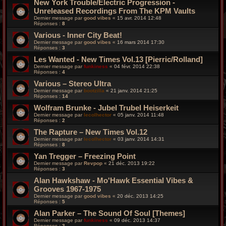
New York Trouble/Electric Progression -
Unreleased Recordings From The KPM Vaults
Dernier message par
good vibes
«
15 avr. 2014 12:48
Réponses :
8
Various - Inner City Beat!
Dernier message par
good vibes
«
16 mars 2014 17:30
Réponses :
3
Les Wanted - New Times Vol.13 [Pierric/Rolland]
Dernier message par
funkiness
«
04 févr. 2014 22:38
Réponses :
4
Various – Stereo Ultra
Dernier message par
bootzilla
«
21 janv. 2014 21:25
Réponses :
14
Wolfram Brunke - Jubel Trubel Heiserkeit
Dernier message par
lecolhector
«
05 janv. 2014 11:48
Réponses :
2
The Rapture – New Times Vol.12
Dernier message par
lecolhector
«
03 janv. 2014 14:31
Réponses :
8
Yan Tregger ‎– Freezing Point
Dernier message par
Revpop
«
21 déc. 2013 19:22
Réponses :
3
Alan Hawkshaw - Mo'Hawk Essential Vibes &
Grooves 1967-1975
Dernier message par
good vibes
«
20 déc. 2013 14:25
Réponses :
5
Alan Parker – The Sound Of Soul [Themes]
Dernier message par
funkiness
«
09 déc. 2013 14:37
Réponses :
3