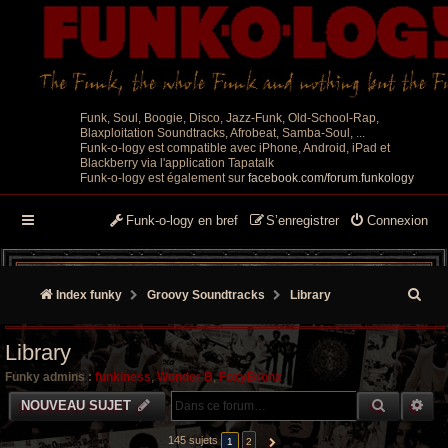
Funk, Soul, Boogie, Disco, Jazz-Funk, Old-School-Rap,
Blaxploitation Soundtracks, Afrobeat, Samba-Soul, ...
Funk-o-logy est compatible avec iPhone, Android, iPad et
Blackberry via l'application Tapatalk
Funk-o-logy est également sur
facebook.com/forum.funkology
Funk-o-logy en bref
S’enregistrer
Connexion
R
Index funky
Groovy Soundtracks
Library
e
Library
c
Funky admins :
funkiness
,
Wonder B
,
FoxyBronx
h
RECHER
RE
NOUVEAU SUJET
e
145 sujets
1
2
SUIVANTE