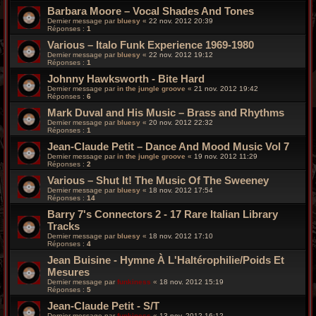
Barbara Moore – Vocal Shades And Tones
Dernier message par
bluesy
«
22 nov. 2012 20:39
Réponses :
1
Various – Italo Funk Experience 1969-1980
Dernier message par
bluesy
«
22 nov. 2012 19:12
Réponses :
1
Johnny Hawksworth - Bite Hard
Dernier message par
in the jungle groove
«
21 nov. 2012 19:42
Réponses :
6
Mark Duval and His Music – Brass and Rhythms
Dernier message par
bluesy
«
20 nov. 2012 22:32
Réponses :
1
Jean-Claude Petit – Dance And Mood Music Vol 7
Dernier message par
in the jungle groove
«
19 nov. 2012 11:29
Réponses :
2
Various – Shut It! The Music Of The Sweeney
Dernier message par
bluesy
«
18 nov. 2012 17:54
Réponses :
14
Barry 7's Connectors 2 - 17 Rare Italian Library
Tracks
Dernier message par
bluesy
«
18 nov. 2012 17:10
Réponses :
4
Jean Buisine - Hymne À L'Haltérophilie/Poids Et
Mesures
Dernier message par
funkiness
«
18 nov. 2012 15:19
Réponses :
5
Jean-Claude Petit - S/T
Dernier message par
funkiness
«
13 nov. 2012 16:12