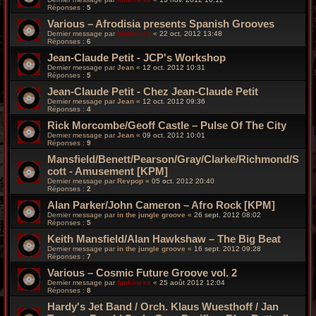
Réponses :
5
Various – Afrodisia presents Spanish Grooves
Dernier message par
funkiness
«
22 oct. 2012 13:48
Réponses :
6
Jean-Claude Petit - JCP's Workshop
Dernier message par
Jean
«
12 oct. 2012 10:31
Réponses :
5
Jean-Claude Petit - Chez Jean-Claude Petit
Dernier message par
Jean
«
12 oct. 2012 09:36
Réponses :
4
Rick Morcombe/Geoff Castle – Pulse Of The City
Dernier message par
Jean
«
09 oct. 2012 10:01
Réponses :
9
Mansfield/Benett/Pearson/Gray/Clarke/Richmond/S
cott - Amusement [KPM]
Dernier message par
Revpop
«
05 oct. 2012 20:40
Réponses :
2
Alan Parker/John Cameron – Afro Rock [KPM]
Dernier message par
in the jungle groove
«
26 sept. 2012 08:02
Réponses :
5
Keith Mansfield/Alan Hawkshaw – The Big Beat
Dernier message par
in the jungle groove
«
16 sept. 2012 09:28
Réponses :
7
Various – Cosmic Future Groove vol. 2
Dernier message par
funkiness
«
25 août 2012 12:04
Réponses :
8
Hardy's Jet Band / Orch. Klaus Wuesthoff / Jan