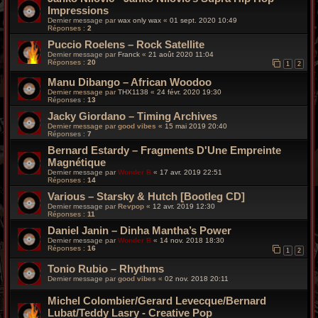
Impressions
Dernier message par
wax only wax
«
01 sept. 2020 10:49
Réponses :
2
Puccio Roelens – Rock Satellite
Dernier message par
Franck
«
21 août 2020 11:04
Réponses :
20
1
2
Manu Dibango – African Woodoo
Dernier message par
THX1138
«
24 févr. 2020 19:30
Réponses :
13
Jacky Giordano – Timing Archives
Dernier message par
good vibes
«
15 mai 2019 20:40
Réponses :
7
Bernard Estardy – Fragments D'Une Empreinte
Magnétique
Dernier message par
Wonder B
«
17 avr. 2019 22:51
Réponses :
14
Various – Starsky & Hutch [Bootleg CD]
Dernier message par
Revpop
«
12 avr. 2019 12:30
Réponses :
11
Daniel Janin – Dinha Mantha’s Power
Dernier message par
Wonder B
«
14 nov. 2018 18:30
Réponses :
16
1
2
Tonio Rubio – Rhythms
Dernier message par
good vibes
«
02 nov. 2018 20:11
Michel Colombier/Gerard Levecque/Bernard
Lubat/Teddy Lasry - Creative Pop