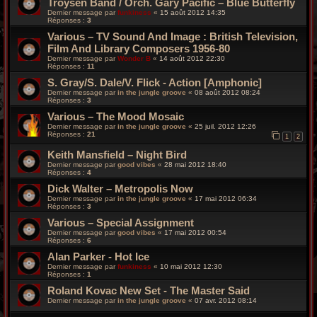
Troysen Band / Orch. Gary Pacific – Blue Butterfly
Dernier message par
funkiness
«
15 août 2012 14:35
Réponses :
3
Various – TV Sound And Image : British Television,
Film And Library Composers 1956-80
Dernier message par
Wonder B
«
14 août 2012 22:30
Réponses :
11
S. Gray/S. Dale/V. Flick - Action [Amphonic]
Dernier message par
in the jungle groove
«
08 août 2012 08:24
Réponses :
3
Various – The Mood Mosaic
Dernier message par
in the jungle groove
«
25 juil. 2012 12:26
Réponses :
21
1
2
Keith Mansfield – Night Bird
Dernier message par
good vibes
«
28 mai 2012 18:40
Réponses :
4
Dick Walter – Metropolis Now
Dernier message par
in the jungle groove
«
17 mai 2012 06:34
Réponses :
3
Various – Special Assignment
Dernier message par
good vibes
«
17 mai 2012 00:54
Réponses :
6
Alan Parker - Hot Ice
Dernier message par
funkiness
«
10 mai 2012 12:30
Réponses :
1
Roland Kovac New Set - The Master Said
Dernier message par
in the jungle groove
«
07 avr. 2012 08:14