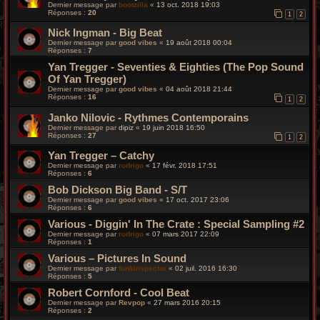
Dernier message par
bootzilla
«
13 oct. 2018 19:03
Réponses :
20
1
2
Nick Ingman - Big Beat
Dernier message par
good vibes
«
19 août 2018 00:04
Réponses :
7
Yan Tregger - Seventies & Eighties (The Pop Sound
Of Yan Tregger)
Dernier message par
good vibes
«
04 août 2018 21:44
Réponses :
16
1
2
Janko Nilovic - Rythmes Contemporains
Dernier message par
dipiz
«
19 juin 2018 16:50
Réponses :
27
1
2
Yan Tregger – Catchy
Dernier message par
rodrigo
«
17 févr. 2018 17:51
Réponses :
6
Bob Dickson Big Band - S/T
Dernier message par
good vibes
«
17 oct. 2017 23:06
Réponses :
6
Various - Diggin' In The Crate : Special Sampling #2
Dernier message par
rodrigo
«
07 mars 2017 22:09
Réponses :
1
Various – Pictures In Sound
Dernier message par
funkinspector
«
02 juil. 2016 16:30
Réponses :
5
Robert Cornford - Cool Beat
Dernier message par
Revpop
«
27 mars 2016 20:15
Réponses :
2