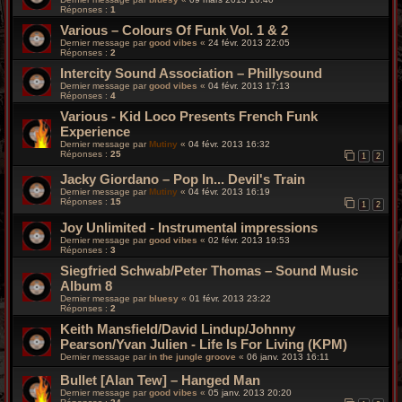
Réponses :
1
Various – Colours Of Funk Vol. 1 & 2
Dernier message par
good vibes
«
24 févr. 2013 22:05
Réponses :
2
Intercity Sound Association ‎– Phillysound
Dernier message par
good vibes
«
04 févr. 2013 17:13
Réponses :
4
Various - Kid Loco Presents French Funk
Experience
Dernier message par
Mutiny
«
04 févr. 2013 16:32
Réponses :
25
1
2
Jacky Giordano – Pop In... Devil's Train
Dernier message par
Mutiny
«
04 févr. 2013 16:19
Réponses :
15
1
2
Joy Unlimited - Instrumental impressions
Dernier message par
good vibes
«
02 févr. 2013 19:53
Réponses :
3
Siegfried Schwab/Peter Thomas‎ – Sound Music
Album 8
Dernier message par
bluesy
«
01 févr. 2013 23:22
Réponses :
2
Keith Mansfield/David Lindup/Johnny
Pearson/Yvan Julien - Life Is For Living (KPM)
Dernier message par
in the jungle groove
«
06 janv. 2013 16:11
Bullet [Alan Tew] – Hanged Man
Dernier message par
good vibes
«
05 janv. 2013 20:20