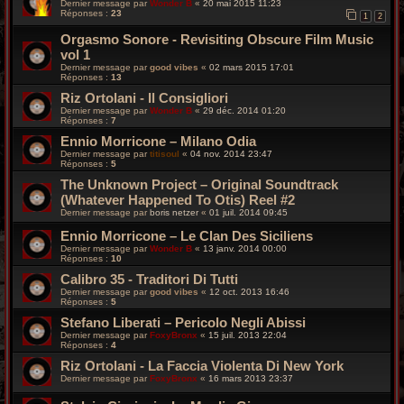
Dernier message par
Wonder B
«
20 mai 2015 11:23
Réponses :
23
1
2
Orgasmo Sonore - Revisiting Obscure Film Music
vol 1
Dernier message par
good vibes
«
02 mars 2015 17:01
Réponses :
13
Riz Ortolani - Il Consigliori
Dernier message par
Wonder B
«
29 déc. 2014 01:20
Réponses :
7
Ennio Morricone – Milano Odia
Dernier message par
titisoul
«
04 nov. 2014 23:47
Réponses :
5
The Unknown Project – Original Soundtrack
(Whatever Happened To Otis) Reel #2
Dernier message par
boris netzer
«
01 juil. 2014 09:45
Ennio Morricone – Le Clan Des Siciliens
Dernier message par
Wonder B
«
13 janv. 2014 00:00
Réponses :
10
Calibro 35 - Traditori Di Tutti
Dernier message par
good vibes
«
12 oct. 2013 16:46
Réponses :
5
Stefano Liberati – Pericolo Negli Abissi
Dernier message par
FoxyBronx
«
15 juil. 2013 22:04
Réponses :
4
Riz Ortolani - La Faccia Violenta Di New York
Dernier message par
FoxyBronx
«
16 mars 2013 23:37