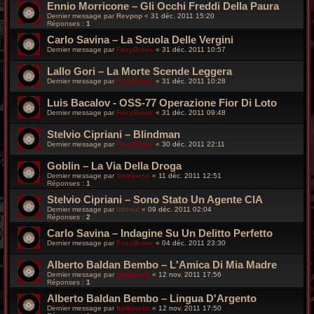
Ennio Morricone – Gli Occhi Freddi Della Paura
Dernier message par
Revpop
«
31 déc. 2011 15:20
Réponses :
1
Carlo Savina – La Scuola Delle Vergini
Dernier message par
FoxyBronx
«
31 déc. 2011 10:57
Lallo Gori – La Morte Scende Leggera
Dernier message par
FoxyBronx
«
31 déc. 2011 10:28
Luis Bacalov - OSS-77 Operazione Fior Di Loto
Dernier message par
FoxyBronx
«
31 déc. 2011 09:48
Stelvio Cipriani – Blindman
Dernier message par
FoxyBronx
«
30 déc. 2011 22:11
Goblin – La Via Della Droga
Dernier message par
funkiness
«
11 déc. 2011 12:51
Réponses :
1
Stelvio Cipriani – Sono Stato Un Agente CIA
Dernier message par
titisoul
«
09 déc. 2011 02:04
Réponses :
2
Carlo Savina – Indagine Su Un Delitto Perfetto
Dernier message par
FoxyBronx
«
04 déc. 2011 23:30
Alberto Baldan Bembo – L'Amica Di Mia Madre
Dernier message par
funkiness
«
12 nov. 2011 17:56
Réponses :
1
Alberto Baldan Bembo – Lingua D'Argento
Dernier message par
funkiness
«
12 nov. 2011 17:50