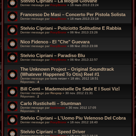
Stelvio Cipriani – La Moglie Giovane
Dernier message par
FoxyBronx
«
16 mars 2013 23:24
Francesco De Masi – Concerto Per Pistola Solista
Dernier message par
FoxyBronx
«
16 mars 2013 23:18
Stelvio Cipriani – Poliziotto Solitudine E Rabbia
Dernier message par
FoxyBronx
«
06 févr. 2013 23:26
Nico Fidenco - El "Che" Guevara
Dernier message par
FoxyBronx
«
06 févr. 2013 23:08
Stelvio Cipriani – Paradiso Blu
Dernier message par
FoxyBronx
«
06 févr. 2013 22:57
The Unknown Project – Original Soundtrack
(Whatever Happened To Otis) Reel #1
Dernier message par
boris netzer
«
18 déc. 2012 18:51
Réponses :
4
Bill Conti – Mademoiselle De Sade E I Suoi Vizî
Dernier message par
Revpop
«
30 nov. 2012 21:31
Réponses :
2
Carlo Rustichelli – Stuntman
Dernier message par
funkiness
«
30 nov. 2012 17:05
Réponses :
3
Stelvio Cipriani – L'Uomo Piu Velenoso Del Cobra
Dernier message par
FoxyBronx
«
16 nov. 2012 18:40
Stelvio Cipriani – Speed Driver
Dernier message par
FoxyBronx
«
16 nov. 2012 18:18