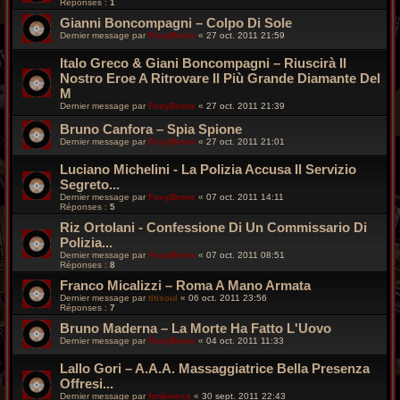
Réponses :
1
Gianni Boncompagni – Colpo Di Sole
Dernier message par
FoxyBronx
«
27 oct. 2011 21:59
Italo Greco & Giani Boncompagni – Riuscirà Il
Nostro Eroe A Ritrovare Il Più Grande Diamante Del
M
Dernier message par
FoxyBronx
«
27 oct. 2011 21:39
Bruno Canfora – Spia Spione
Dernier message par
FoxyBronx
«
27 oct. 2011 21:01
Luciano Michelini - La Polizia Accusa Il Servizio
Segreto...
Dernier message par
FoxyBronx
«
07 oct. 2011 14:11
Réponses :
5
Riz Ortolani - Confessione Di Un Commissario Di
Polizia...
Dernier message par
FoxyBronx
«
07 oct. 2011 08:51
Réponses :
8
Franco Micalizzi – Roma A Mano Armata
Dernier message par
titisoul
«
06 oct. 2011 23:56
Réponses :
7
Bruno Maderna – La Morte Ha Fatto L'Uovo
Dernier message par
FoxyBronx
«
04 oct. 2011 11:33
Lallo Gori – A.A.A. Massaggiatrice Bella Presenza
Offresi...
Dernier message par
funkiness
«
30 sept. 2011 22:43