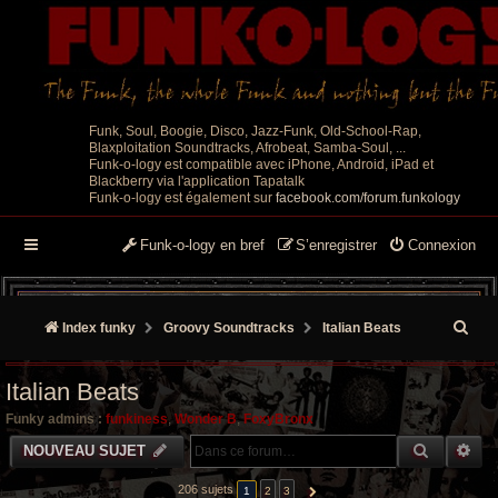
Funk, Soul, Boogie, Disco, Jazz-Funk, Old-School-Rap,
Blaxploitation Soundtracks, Afrobeat, Samba-Soul, ...
Funk-o-logy est compatible avec iPhone, Android, iPad et
Blackberry via l'application Tapatalk
Funk-o-logy est également sur
facebook.com/forum.funkology
Funk-o-logy en bref
S’enregistrer
Connexion
R
Index funky
Groovy Soundtracks
Italian Beats
e
Italian Beats
c
Funky admins :
funkiness
,
Wonder B
,
FoxyBronx
h
RECHER
RE
NOUVEAU SUJET
e
206 sujets
1
2
3
SUIVANTE