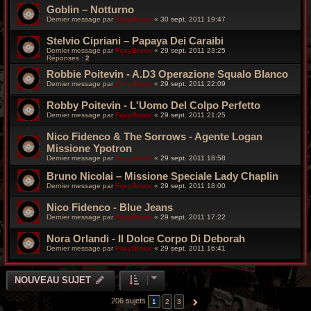
Goblin – Notturno
Dernier message par
FoxyBronx
«
30 sept. 2011 19:47
Stelvio Cipriani – Papaya Dei Caraibi
Dernier message par
FoxyBronx
«
29 sept. 2011 23:25
Réponses :
2
Robbie Poitevin - A.D3 Operazione Squalo Blanco
Dernier message par
FoxyBronx
«
29 sept. 2011 22:09
Robby Poitevin - L'Uomo Del Colpo Perfetto
Dernier message par
FoxyBronx
«
29 sept. 2011 21:25
Nico Fidenco & The Sorrows - Agente Logan
Missione Ypotron
Dernier message par
FoxyBronx
«
29 sept. 2011 18:58
Bruno Nicolai – Missione Speciale Lady Chaplin
Dernier message par
FoxyBronx
«
29 sept. 2011 18:00
Nico Fidenco - Blue Jeans
Dernier message par
FoxyBronx
«
29 sept. 2011 17:22
Nora Orlandi - Il Dolce Corpo Di Deborah
Dernier message par
FoxyBronx
«
29 sept. 2011 16:41
NOUVEAU SUJET
206 sujets
1
2
3
SUIVANTE