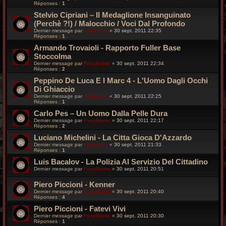
Réponses :
1
Stelvio Cipriani – Il Medaglione Insanguinato
(Perchè ?!) / Malocchio / Voci Dal Profondo
Dernier message par
funkiness
«
30 sept. 2011 22:35
Réponses :
1
Armando Trovaioli - Rapporto Fuller Base
Stoccolma
Dernier message par
FoxyBronx
«
30 sept. 2011 22:34
Réponses :
2
Peppino De Luca E I Marc 4 - L'Uomo Dagli Occhi
Di Ghiaccio
Dernier message par
funkiness
«
30 sept. 2011 22:25
Réponses :
1
Carlo Pes – Un Uomo Dalla Pelle Dura
Dernier message par
FoxyBronx
«
30 sept. 2011 22:17
Réponses :
2
Luciano Michelini - La Citta Gioca D'Azzardo
Dernier message par
funkiness
«
30 sept. 2011 21:33
Réponses :
1
Luis Bacalov - La Polizia Al Servizio Del Cittadino
Dernier message par
FoxyBronx
«
30 sept. 2011 20:51
Piero Piccioni - Kenner
Dernier message par
FoxyBronx
«
30 sept. 2011 20:40
Réponses :
4
Piero Piccioni - Fatevi Vivi
Dernier message par
FoxyBronx
«
30 sept. 2011 20:30
Réponses :
1