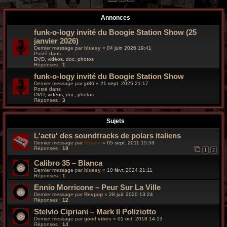
r
Annonces
c
funk-o-logy invité du Boogie Station Show (25
h
janvier 2026)
Dernier message par
bluesy
«
04 juin 2026 19:41
e
Posté dans
DVD, vidéos, doc, photos
Réponses :
1
g
funk-o-logy invité du Boogie Station Show
r
Dernier message par
jp86
«
21 sept. 2025 21:17
Posté dans
DVD, vidéos, doc, photos
o
Réponses :
3
o
Sujets
v
L'actu' des soundtracks de polars italiens
Dernier message par
titisoul
«
05 sept. 2011 15:53
y
Réponses :
18
1
2
Calibro 35 – Blanca
Dernier message par
bluesy
«
10 févr. 2024 21:11
Réponses :
1
Ennio Morricone – Peur Sur La Ville
Dernier message par
Revpop
«
28 juil. 2020 13:24
Réponses :
12
Stelvio Cipriani – Mark Il Poliziotto
Dernier message par
good vibes
«
01 oct. 2018 14:13
Réponses :
14