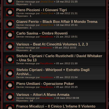
Dernier message par
Jhalal Drut
«
18 mai 2012 21:35
Réponses :
1
Piero Piccioni - I Giovani Tigri
Dernier message par
Jhalal Drut
«
18 mai 2012 21:31
Réponses :
1
Gianni Ferrio – Black Box Affair Il Mondo Trema
Dernier message par
Jhalal Drut
«
18 mai 2012 20:41
Réponses :
1
Carlo Savina – Ombre Roventi
Dernier message par
FoxyBronx
«
21 avr. 2012 18:01
Various ‎– Beat At Cinecittà Volumes 1, 2, 3
Dernier message par
funkiness
«
09 avr. 2012 10:02
Réponses :
4
Stelvio Cipriani / Carlo Rustichelli / David Whitaker
– Una Su 13
Dernier message par
FoxyBronx
«
05 avr. 2012 21:30
Stelvio Cipriani - Whirlpool + Estratto Dagli
Archivi...
Dernier message par
FoxyBronx
«
05 avr. 2012 21:04
Piero Umiliani - Operazione Poker
Dernier message par
FoxyBronx
«
05 avr. 2012 20:45
Various – Attori A Mano Armata
Dernier message par
FoxyBronx
«
19 mars 2012 09:08
Réponses :
14
Franco Micalizzi – Il Cinico L'Infame Il Violento