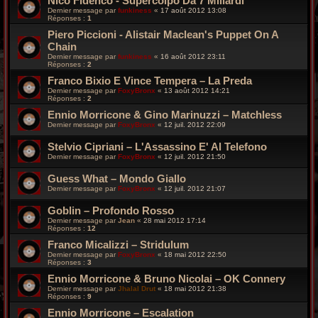
Nico Fidenco - Supercolpo Da 7 Miliardi
Dernier message par
funkiness
«
17 août 2012 13:08
Réponses :
1
Piero Piccioni - Alistair Maclean's Puppet On A
Chain
Dernier message par
funkiness
«
16 août 2012 23:11
Réponses :
2
Franco Bixio E Vince Tempera – La Preda
Dernier message par
FoxyBronx
«
13 août 2012 14:21
Réponses :
2
Ennio Morricone & Gino Marinuzzi – Matchless
Dernier message par
FoxyBronx
«
12 juil. 2012 22:09
Stelvio Cipriani – L'Assassino E' Al Telefono
Dernier message par
FoxyBronx
«
12 juil. 2012 21:50
Guess What – Mondo Giallo
Dernier message par
FoxyBronx
«
12 juil. 2012 21:07
Goblin – Profondo Rosso
Dernier message par
Jean
«
28 mai 2012 17:14
Réponses :
12
Franco Micalizzi – Stridulum
Dernier message par
FoxyBronx
«
18 mai 2012 22:50
Réponses :
3
Ennio Morricone & Bruno Nicolai – OK Connery
Dernier message par
Jhalal Drut
«
18 mai 2012 21:38
Réponses :
9
Ennio Morricone – Escalation