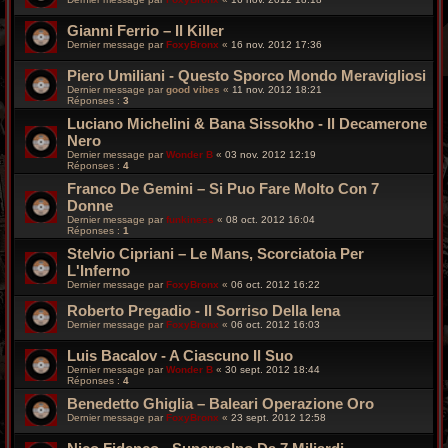
Gianni Ferrio – Il Killer
Dernier message par
FoxyBronx
«
16 nov. 2012 17:36
Piero Umiliani - Questo Sporco Mondo Meravigliosi
Dernier message par
good vibes
«
11 nov. 2012 18:21
Réponses :
3
Luciano Michelini & Bana Sissokho - Il Decamerone
Nero
Dernier message par
Wonder B
«
03 nov. 2012 12:19
Réponses :
4
Franco De Gemini – Si Puo Fare Molto Con 7
Donne
Dernier message par
funkiness
«
08 oct. 2012 16:04
Réponses :
1
Stelvio Cipriani – Le Mans, Scorciatoia Per
L'Inferno
Dernier message par
FoxyBronx
«
06 oct. 2012 16:22
Roberto Pregadio - Il Sorriso Della Iena
Dernier message par
FoxyBronx
«
06 oct. 2012 16:03
Luis Bacalov - A Ciascuno Il Suo
Dernier message par
Wonder B
«
30 sept. 2012 18:44
Réponses :
4
Benedetto Ghiglia – Baleari Operazione Oro
Dernier message par
FoxyBronx
«
23 sept. 2012 12:58