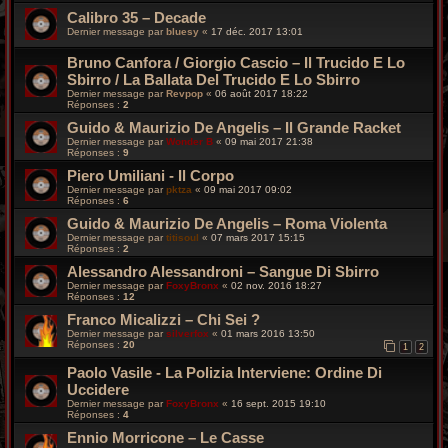
Calibro 35 – Decade
Dernier message par
bluesy
«
17 déc. 2017 13:01
Bruno Canfora / Giorgio Cascio – Il Trucido E Lo
Sbirro / La Ballata Del Trucido E Lo Sbirro
Dernier message par
Revpop
«
06 août 2017 18:22
Réponses :
2
Guido & Maurizio De Angelis – Il Grande Racket
Dernier message par
Wonder B
«
09 mai 2017 21:38
Réponses :
9
Piero Umiliani - Il Corpo
Dernier message par
pktza
«
09 mai 2017 09:02
Réponses :
6
Guido & Maurizio De Angelis – Roma Violenta
Dernier message par
titisoul
«
07 mars 2017 15:15
Réponses :
2
Alessandro Alessandroni – Sangue Di Sbirro
Dernier message par
FoxyBronx
«
02 nov. 2016 18:27
Réponses :
12
Franco Micalizzi – Chi Sei ?
Dernier message par
silverfox
«
01 mars 2016 13:50
Réponses :
20
1
2
Paolo Vasile - La Polizia Interviene: Ordine Di
Uccidere
Dernier message par
FoxyBronx
«
16 sept. 2015 19:10
Réponses :
4
Ennio Morricone – Le Casse