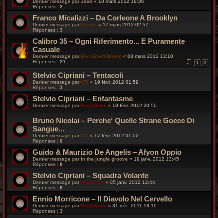
Dernier message par
Jean
«
18 mars 2012 18:36
Réponses :
2
Franco Micalizzi – Da Corleone A Brooklyn
Dernier message par
titisoul
«
17 mars 2012 02:57
Réponses :
3
Calibro 35 – Ogni Riferimento... E Puramente
Casuale
Dernier message par
Doc Emett Brown
«
03 mars 2012 13:10
Réponses :
21
1
2
Stelvio Cipriani – Tentacoli
Dernier message par
CTI
«
19 févr. 2012 01:59
Réponses :
3
Stelvio Cipriani – Enfantasme
Dernier message par
FoxyBronx
«
18 févr. 2012 20:50
Bruno Nicolai – Perche' Quelle Strane Gocce Di
Sangue...
Dernier message par
CTI
«
17 févr. 2012 01:02
Réponses :
6
Guido & Maurizio De Angelis – Afyon Oppio
Dernier message par
in the jungle groove
«
19 janv. 2012 13:45
Réponses :
8
Stelvio Cipriani – Squadra Volante
Dernier message par
funkiness
«
05 janv. 2012 13:44
Réponses :
6
Ennio Morricone – Il Diavolo Nel Cervello
Dernier message par
FoxyBronx
«
31 déc. 2011 18:10
Réponses :
3