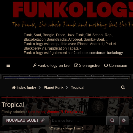
Funk, Soul, Boogie, Disco, Jazz-Funk, Old-School-Rap,
Blaxploitation Soundtracks, Afrobeat, Samba-Soul, ...
Funk-o-logy est compatible avec iPhone, Android, iPad et
Blackberry via l'application Tapatalk
Funk-o-logy est également sur
facebook.com/forum.funkology
Funk-o-logy en bref
S’enregistrer
Connexion
R
Index funky
Planet Funk
Tropical
e
Tropical
c
Funky admins :
funkiness
,
Wonder B
,
FoxyBronx
h
RECHER
RE
NOUVEAU SUJET
e
52 sujets • Page
1
sur
1