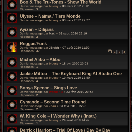
Boo & The Tru-Tones - Show The World
Dernier message par
bluesy
«
03 mars 2022 23:01
Réponses :
3
Ulysse – Naïma / Tiers Monde
Dernier message par
bluesy
«
03 mars 2022 22:27
Ayizan ‎– Dilijans
Dernier message par
Max!
«
01 sept. 2020 22:16
Réponses :
2
Reggae/Funk
Dernier message par
JBreizh
«
07 août 2020 11:50
Réponses :
37
1
2
3
Michel Alibo – Alibo
Dernier message par
bluesy
«
18 avr. 2020 20:53
Réponses :
1
Jackie Mittoo ‎– The Keyboard King At Studio One
Dernier message par
bluesy
«
10 mars 2020 16:50
Réponses :
4
Sonya Spence ‎– Sings Love
Dernier message par
Wonder B
«
23 févr. 2019 20:52
Réponses :
2
Cymande – Second Time Round
Dernier message par
Jean
«
23 févr. 2019 15:23
Réponses :
2
W. King Cole ‎– I Wonder Why / (Instr.)
Dernier message par
bluesy
«
26 août 2018 14:42
Réponses :
1
Derrick Harriott ‎– Trial Of Love / Day By Day