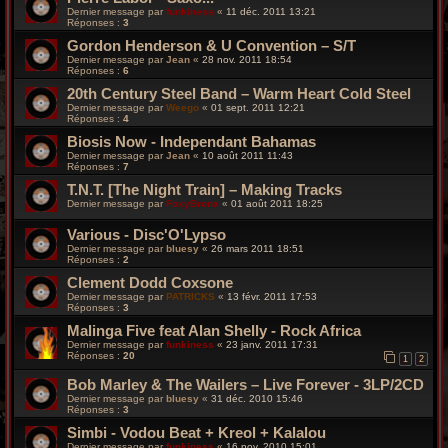
Dernier message par
funkiness
«
11 déc. 2011 13:21
Réponses :
3
Gordon Henderson & U Convention – S/T
Dernier message par
Jean
«
28 nov. 2011 18:54
Réponses :
6
20th Century Steel Band – Warm Heart Cold Steel
Dernier message par
Weego
«
01 sept. 2011 12:21
Réponses :
4
Biosis Now - Independant Bahamas
Dernier message par
Jean
«
10 août 2011 11:43
Réponses :
7
T.N.T. [The Night Train] – Making Tracks
Dernier message par
FoxyBronx
«
01 août 2011 18:25
Various - Disc'O'Lypso
Dernier message par
bluesy
«
26 mars 2011 18:51
Réponses :
2
Clement Dodd Coxsone
Dernier message par
PATRICKS
«
13 févr. 2011 17:53
Réponses :
3
Malinga Five feat Alan Shelly - Rock Africa
Dernier message par
funkiness
«
23 janv. 2011 17:31
Réponses :
20
1
2
Bob Marley & The Wailers – Live Forever - 3LP/2CD
Dernier message par
bluesy
«
31 déc. 2010 15:46
Réponses :
3
Simbi - Vodou Beat + Kreol + Kalalou
Dernier message par
funkiness
«
16 nov. 2010 15:01