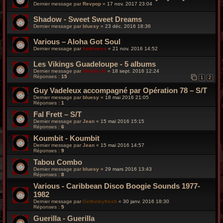
Dernier message par
Revpop
«
17 nov. 2017 23:04
Shadow - Sweet Sweet Dreams
Dernier message par
bluesy
«
23 déc. 2016 18:36
Various ‎– Aloha Got Soul
Dernier message par
funkiness
«
21 nov. 2016 14:52
Les Vikings Guadeloupe - 5 albums
Dernier message par
Wonder B
«
18 sept. 2016 12:24
Réponses :
15
1
2
Guy Vadeleux accompagné par Opération 78 – S/T
Dernier message par
bluesy
«
18 mai 2016 21:05
Réponses :
1
Fal Frett – S/T
Dernier message par
Jean
«
15 mai 2016 15:15
Réponses :
6
Koumbit - Koumbit
Dernier message par
Jean
«
15 mai 2016 14:57
Réponses :
9
Tabou Combo
Dernier message par
bluesy
«
29 mars 2016 13:43
Réponses :
8
Various - Caribbean Disco Boogie Sounds 1977-
1982
Dernier message par
Getfunkyfresh
«
30 janv. 2016 18:30
Réponses :
5
Guerilla - Guerilla