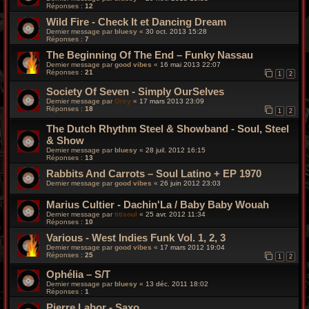
Réponses :
12
Wild Fire - Check It et Dancing Dream
Dernier message par
bluesy
«
30 oct. 2013 15:28
Réponses :
7
The Beginning Of The End – Funky Nassau
Dernier message par
good vibes
«
16 mai 2013 22:07
Réponses :
21
1
2
Society Of Seven - Simply OurSelves
Dernier message par
Orey
«
17 mars 2013 23:09
Réponses :
18
1
2
The Dutch Rhythm Steel & Showband - Soul, Steel
& Show
Dernier message par
bluesy
«
28 juil. 2012 16:15
Réponses :
13
Rabbits And Carrots – Soul Latino + EP 1970
Dernier message par
good vibes
«
26 juin 2012 23:03
Marius Cultier - Dachin'La / Baby Baby Wouah
Dernier message par
titisoul
«
25 avr. 2012 11:34
Réponses :
10
Various - West Indies Funk Vol. 1, 2, 3
Dernier message par
good vibes
«
17 mars 2012 19:04
Réponses :
25
1
2
Ophélia – S/T
Dernier message par
bluesy
«
13 déc. 2011 18:02
Réponses :
1
Pierre Labor - Saxo...