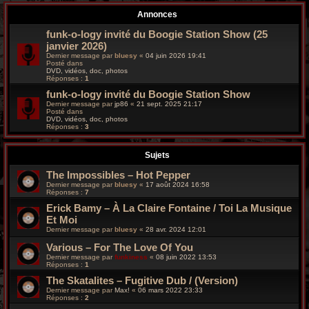
r
Annonces
c
funk-o-logy invité du Boogie Station Show (25
janvier 2026)
h
Dernier message par
bluesy
«
04 juin 2026 19:41
Posté dans
e
DVD, vidéos, doc, photos
Réponses :
1
g
funk-o-logy invité du Boogie Station Show
Dernier message par
jp86
«
21 sept. 2025 21:17
Posté dans
r
DVD, vidéos, doc, photos
Réponses :
3
o
Sujets
o
The Impossibles – Hot Pepper
v
Dernier message par
bluesy
«
17 août 2024 16:58
Réponses :
7
y
Erick Bamy – À La Claire Fontaine / Toi La Musique
Et Moi
Dernier message par
bluesy
«
28 avr. 2024 12:01
Various – For The Love Of You
Dernier message par
funkiness
«
08 juin 2022 13:53
Réponses :
1
The Skatalites – Fugitive Dub / (Version)
Dernier message par
Max!
«
06 mars 2022 23:33
Réponses :
2