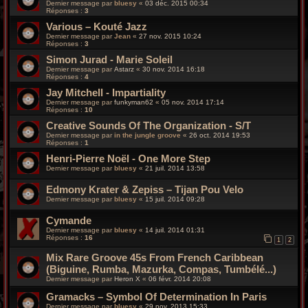
Dernier message par
bluesy
«
03 déc. 2015 00:34
Réponses :
3
Various – Kouté Jazz
Dernier message par
Jean
«
27 nov. 2015 10:24
Réponses :
3
Simon Jurad - Marie Soleil
Dernier message par
Astarz
«
30 nov. 2014 16:18
Réponses :
4
Jay Mitchell - Impartiality
Dernier message par
funkyman62
«
05 nov. 2014 17:14
Réponses :
10
Creative Sounds Of The Organization - S/T
Dernier message par
in the jungle groove
«
26 oct. 2014 19:53
Réponses :
1
Henri-Pierre Noël - One More Step
Dernier message par
bluesy
«
21 juil. 2014 13:58
Edmony Krater & Zepiss – Tijan Pou Velo
Dernier message par
bluesy
«
15 juil. 2014 09:28
Cymande
Dernier message par
bluesy
«
14 juil. 2014 01:31
Réponses :
16
1
2
Mix Rare Groove 45s From French Caribbean
(Biguine, Rumba, Mazurka, Compas, Tumbélé...)
Dernier message par
Heron X
«
06 févr. 2014 20:08
Gramacks – Symbol Of Determination In Paris
Dernier message par
bluesy
«
29 nov. 2013 15:33