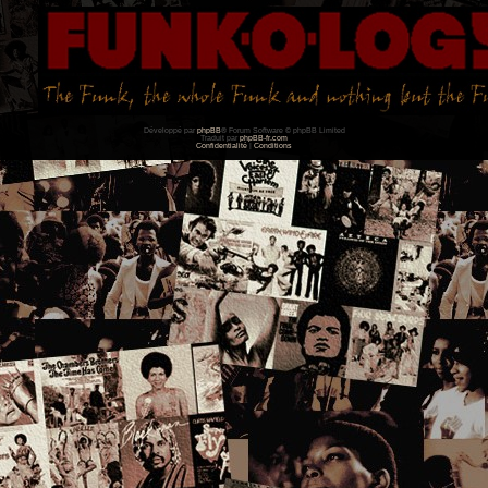
Développé par
phpBB
® Forum Software © phpBB Limited
Traduit par
phpBB-fr.com
Confidentialité
|
Conditions