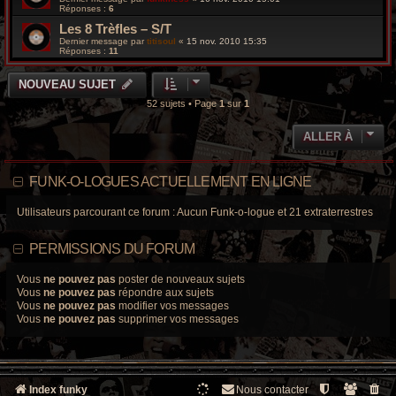
Réponses :
6
Les 8 Trèfles – S/T
Dernier message par
titisoul
«
15 nov. 2010 15:35
Réponses :
11
NOUVEAU SUJET
52 sujets • Page
1
sur
1
ALLER À
FUNK-O-LOGUES ACTUELLEMENT EN LIGNE
Utilisateurs parcourant ce forum : Aucun Funk-o-logue et 21 extraterrestres
PERMISSIONS DU FORUM
Vous
ne pouvez pas
poster de nouveaux sujets
Vous
ne pouvez pas
répondre aux sujets
Vous
ne pouvez pas
modifier vos messages
Vous
ne pouvez pas
supprimer vos messages
Index funky
Nous contacter