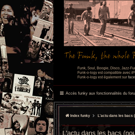
Funk, Soul, Boogie, Disco, Jazz-Fu
Funk-o-logy est compatible avec iPh
Funk-o-logy est également sur
fac
Accès funky aux fonctionnalités du for
Index funky
L'actu dans les bacs (
L'actu dans les bacs (nou