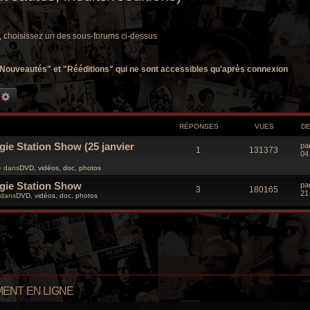
, choisissez un des sous-forums ci-dessus
ouveautés" et "Rééditions" qui ne sont accessibles qu'après connexion
CHERCHE GROOVY
RECHERCHE AVANCÉE
RÉPONSES
VUES
D
gie Station Show (25 janvier
D
pa
R
V
1
131373
e
04
r
é
u
 dans
DVD, vidéos, doc, photos
n
i
ogie Station Show
D
p
e
pa
e
R
V
3
180165
e
21
r
dans
DVD, vidéos, doc, photos
r
o
s
m
é
u
n
e
i
s
n
p
e
e
s
r
a
s
o
s
m
g
e
e
e
s
n
s
s
a
s
g
ENT EN LIGNE
e
e