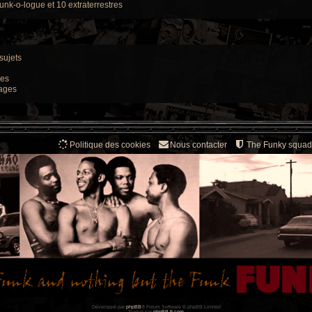
unk-o-logue et 10 extraterrestres
s
sujets
ges
ages
Politique des cookies
Nous contacter
The Funky squad
Développé par
phpBB
® Forum Software © phpBB Limited
Traduit par
phpBB-fr.com