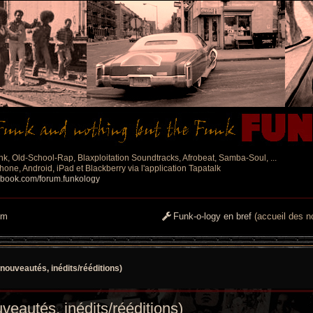
nk, Old-School-Rap, Blaxploitation Soundtracks, Afrobeat, Samba-Soul, ...
one, Android, iPad et Blackberry via l'application Tapatalk
ebook.com/forum.funkology
um
Funk-o-logy en bref
(accueil des no
nouveautés, inédits/rééditions)
veautés, inédits/rééditions)