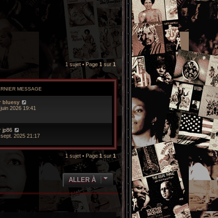
1 sujet • Page
1
sur
1
ERNIER MESSAGE
r
bluesy
 juin 2026 19:41
r
jp86
 sept. 2025 21:17
1 sujet • Page
1
sur
1
ALLER À