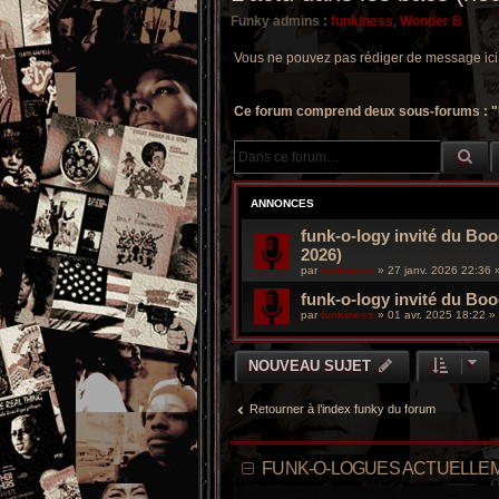
Funky admins :
funkiness
,
Wonder B
Vous ne pouvez pas rédiger de message ici
Ce forum comprend deux sous-forums : "N
RE
ANNONCES
funk-o-logy invité du Boo
2026)
par
funkiness
»
27 janv. 2026 22:36
»
funk-o-logy invité du Bo
par
funkiness
»
01 avr. 2025 18:22
» 
NOUVEAU SUJET
Retourner à l’index funky du forum
FUNK-O-LOGUES ACTUELLEM