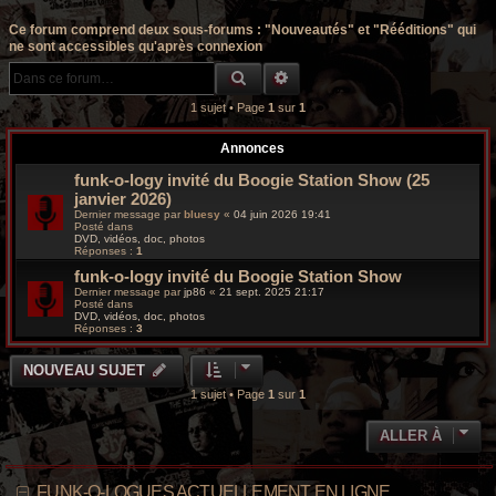
r
Ce forum comprend deux sous-forums : "Nouveautés" et "Rééditions" qui
c
ne sont accessibles qu'après connexion
RECHERCHE GROOVY
RECHERCHE AVANCÉE
h
1 sujet • Page
1
sur
1
e
g
Annonces
funk-o-logy invité du Boogie Station Show (25
r
janvier 2026)
Dernier message par
bluesy
«
04 juin 2026 19:41
o
Posté dans
DVD, vidéos, doc, photos
Réponses :
1
o
funk-o-logy invité du Boogie Station Show
v
Dernier message par
jp86
«
21 sept. 2025 21:17
Posté dans
DVD, vidéos, doc, photos
y
Réponses :
3
NOUVEAU SUJET
1 sujet • Page
1
sur
1
ALLER À
FUNK-O-LOGUES ACTUELLEMENT EN LIGNE