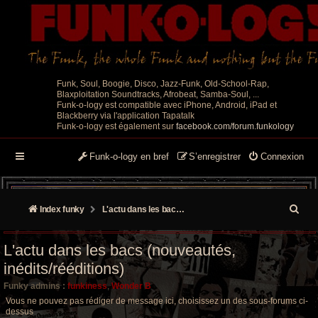
Funk, Soul, Boogie, Disco, Jazz-Funk, Old-School-Rap,
Blaxploitation Soundtracks, Afrobeat, Samba-Soul, ...
Funk-o-logy est compatible avec iPhone, Android, iPad et
Blackberry via l'application Tapatalk
Funk-o-logy est également sur
facebook.com/forum.funkology
Funk-o-logy en bref
S’enregistrer
Connexion
R
Index funky
L'actu dans les bacs (nouveautés, inédits/rééditions)
e
L'actu dans les bacs (nouveautés,
c
inédits/rééditions)
h
Funky admins :
funkiness
,
Wonder B
e
Vous ne pouvez pas rédiger de message ici, choisissez un des sous-forums ci-
dessus