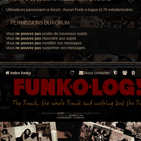
Utilisateurs parcourant ce forum : Aucun Funk-o-logue et 76 extraterrestres
PERMISSIONS DU FORUM
Vous
ne pouvez pas
poster de nouveaux sujets
Vous
ne pouvez pas
répondre aux sujets
Vous
ne pouvez pas
modifier vos messages
Vous
ne pouvez pas
supprimer vos messages
Index funky
Nous contacter
Développé par
phpBB
® Forum Software © phpBB Limited
Traduit par
phpBB-fr.com
Confidentialité
|
Conditions