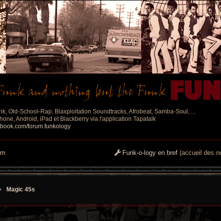
nk, Old-School-Rap, Blaxploitation Soundtracks, Afrobeat, Samba-Soul, ...
one, Android, iPad et Blackberry via l'application Tapatalk
ebook.com/forum.funkology
um
Funk-o-logy en bref
(accueil des no
Magic 45s