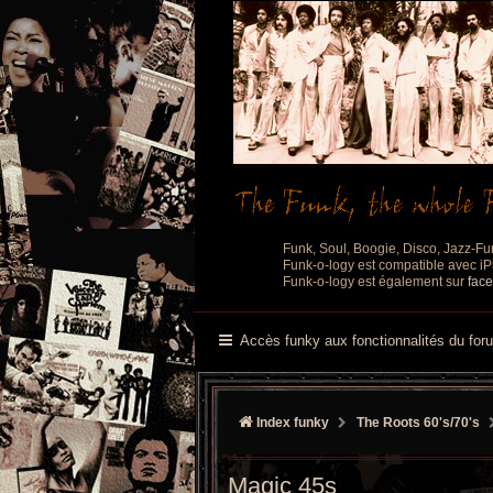
Funk, Soul, Boogie, Disco, Jazz-Fu
Funk-o-logy est compatible avec iPh
Funk-o-logy est également sur
fac
Accès funky aux fonctionnalités du for
Index funky
The Roots 60's/70's
Magic 45s