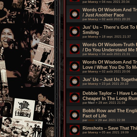
par
bluesy
»
04 nov. 2021 20:34
Words Of Wisdom And Tr
/ Just Another Face
par
bluesy
»
02 août 2021 20:20
Jus' Us – There's Got To
Smiling
par
bluesy
»
18 sept. 2021 21:37
Words Of Wisdom-Truth 
/ Do You Understand Me
par
bluesy
»
04 août 2021 21:31
Words Of Wisdom And Tr
Love / What You Do To M
par
bluesy
»
02 août 2021 20:06
Jus' Us – Just Us Togethe
par
bluesy
»
23 juil. 2021 20:10
Debbie Taylor – I Have L
Cheaper In The Long Ru
par
Max!
»
29 avr. 2021 21:34
Bobbi Row and The Engli
Fact of Life
par
nino
»
29 avr. 2021 22:38
Rimshots – Save That Thi
par
bluesy
»
05 avr. 2021 19:09