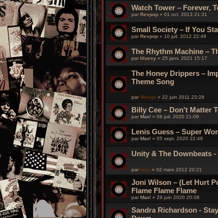
Watch Tower – Forever, Tog
par
Revpop
»
01 oct. 2013 21:31
Small Society – If You St
par
Revpop
»
10 juil. 2012 22:49
The Rhythm Machine – The 
par
bluesy
»
25 janv. 2021 15:17
The Honey Drippers – Imp
Theme Song
par
Weego
»
22 juin 2011 23:28
Billy Cee – Don't Matter 
par
Max!
»
08 juil. 2020 21:09
Lenis Guess – Super Wo
par
Max!
»
05 sept. 2020 22:49
Unity & The Downbeats - 
par
nino
»
02 mars 2012 20:21
Joni Wilson ‎– (Let Hurt P
Flame Flame Flame
par
Max!
»
29 juin 2020 20:08
Sandra Richardson - Stay