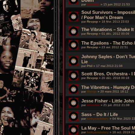
Down
par
silverfox
»
15 juin 2012 21:53
Soul Survivors ‎– Impossi
/ Poor Man's Dream
par
Revpop
»
18 févr. 2013 23:03
The Vibrations – Shake It 
par
Revpop
»
01 déc. 2012 00:09
The Epsilons - The Echo 
par
Revpop
»
23 avr. 2012 22:51
Johnny Sayles - Don't Tu
Lie
par
Phil
»
17 mai 2013 21:06
Scott Bros. Orchestra ‎- I
par
Revpop
»
20 déc. 2018 00:18
The Vibrettes - Humpty Du
par
Weego
»
20 mars 2011 18:12
Jesse Fisher - Little Joh
par
silverfox
»
21 juil. 2012 21:08
Sass – Do It / Life
par
funkysoulstory
»
04 févr. 2020 2
La May ‎– Free The Soul Ma
par
funkysoulstory
»
16 oct. 2019 21