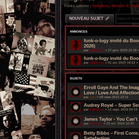
Funky admins :
funkiness
,
Wonder B
,
silv
NOUVEAU SUJET
ANNONCES
funk-o-logy invité du Boo
2026)
par
funkiness
»
27 janv. 2026 22:36
»
funk-o-logy invité du Bo
par
funkiness
»
01 avr. 2025 18:22
» 
SUJETS
Erroll Gaye And The Imag
Love / Love And Affectio
par
nino
»
09 mars 2012 23:11
Audrey Royal ‎– Super Sex
par
funkiness
»
12 sept. 2016 00:15
James Taylor - You Can't
par
silverfox
»
22 oct. 2015 10:35
Betty Bibbs – First Come,
Satisfaction