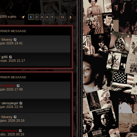
1059 sujets
…
1
2
3
4
5
11
PAGE
1
SUR
11
SUIVANTE
ERNIER MESSAGE
r
bluesy
 juin 2026 19:41
r
jp86
 sept. 2025 21:17
ERNIER MESSAGE
r
silverfox
 juin 2026 17:48
r
ulenspiegel
 juin 2026 22:34
r
bluesy
 janv. 2026 20:16
r
funkiness
 déc. 2025 00:19