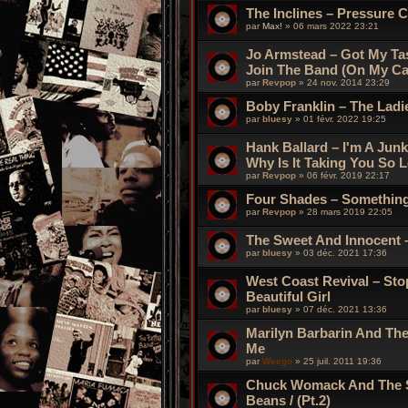
The Inclines – Pressure Co
par
Max!
»
06 mars 2022 23:21
Jo Armstead ‎– Got My Ta
Join The Band (On My Ca
par
Revpop
»
24 nov. 2014 23:29
Boby Franklin – The Ladie
par
bluesy
»
01 févr. 2022 19:25
Hank Ballard – I'm A Junk
Why Is It Taking You So 
par
Revpop
»
06 févr. 2019 22:17
Four Shades ‎– Something
par
Revpop
»
28 mars 2019 22:05
The Sweet And Innocent –
par
bluesy
»
03 déc. 2021 17:36
West Coast Revival – Stop
Beautiful Girl
par
bluesy
»
07 déc. 2021 13:36
Marilyn Barbarin And The
Me
par
Weego
»
25 juil. 2011 19:36
Chuck Womack And The 
Beans / (Pt.2)