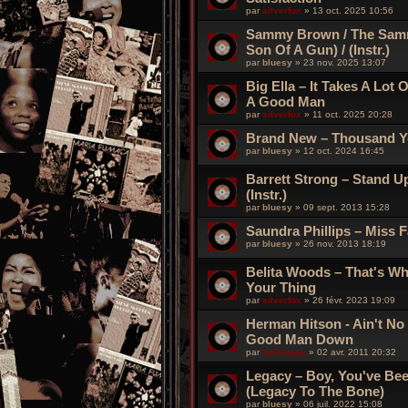
par
silverfox
»
13 oct. 2025 10:56
Sammy Brown / The Samm
Son Of A Gun) / (Instr.)
par
bluesy
»
23 nov. 2025 13:07
Big Ella – It Takes A Lot 
A Good Man
par
silverfox
»
11 oct. 2025 20:28
Brand New – Thousand Ye
par
bluesy
»
12 oct. 2024 16:45
Barrett Strong – Stand U
(Instr.)
par
bluesy
»
09 sept. 2013 15:28
Saundra Phillips – Miss 
par
bluesy
»
26 nov. 2013 18:19
Belita Woods – That's Wh
Your Thing
par
silverfox
»
26 févr. 2023 19:09
Herman Hitson - Ain't No
Good Man Down
par
funkiness
»
02 avr. 2011 20:32
Legacy – Boy, You've Bee
(Legacy To The Bone)
par
bluesy
»
06 juil. 2022 15:08