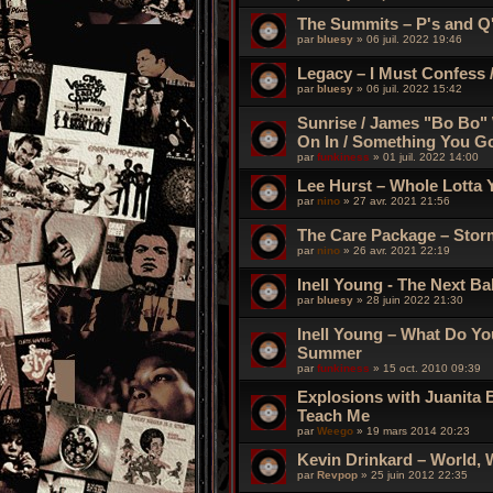
The Summits – P's and Q's 
par
bluesy
»
06 juil. 2022 19:46
Legacy – I Must Confess /
par
bluesy
»
06 juil. 2022 15:42
Sunrise / James "Bo Bo" 
On In / Something You G
par
funkiness
»
01 juil. 2022 14:00
Lee Hurst – Whole Lotta 
par
nino
»
27 avr. 2021 21:56
The Care Package – Stor
par
nino
»
26 avr. 2021 22:19
Inell Young - The Next B
par
bluesy
»
28 juin 2022 21:30
Inell Young – What Do Yo
Summer
par
funkiness
»
15 oct. 2010 09:39
Explosions with Juanita 
Teach Me
par
Weego
»
19 mars 2014 20:23
Kevin Drinkard – World, 
par
Revpop
»
25 juin 2012 22:35