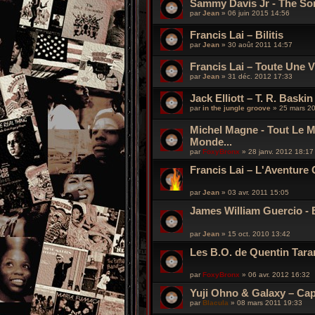
Sammy Davis Jr - The S
par
Jean
»
06 juin 2015 14:56
Francis Lai – Bilitis
par
Jean
»
30 août 2011 14:57
Francis Lai – Toute Une V
par
Jean
»
31 déc. 2012 17:33
Jack Elliott ‎– T. R. Baskin
par
in the jungle groove
»
25 mars 2
Michel Magne - Tout Le M
Monde...
par
FoxyBronx
»
28 janv. 2012 18:17
Francis Lai – L'Aventure 
par
Jean
»
03 avr. 2011 15:05
James William Guercio - E
par
Jean
»
15 oct. 2010 13:42
Les B.O. de Quentin Tara
par
FoxyBronx
»
06 avr. 2012 16:32
Yuji Ohno & Galaxy – Cap
par
Blacula
»
08 mars 2011 19:33