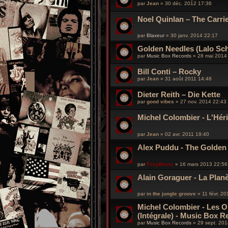
par
Jean
»
30 déc. 2012 17:36
Noel Quinlan – The Carr
par
Blaxeur
»
30 janv. 2014 22:17
Golden Needles (Lalo Sch
par
Music Box Records
»
28 mai 2014
Bill Conti – Rocky
par
Jean
»
31 août 2011 14:48
Dieter Reith – Die Kette
par
good vibes
»
27 nov. 2014 22:43
Michel Colombier - L'Héri
par
Jean
»
02 avr. 2011 19:40
Alex Puddu - The Golden
par
FoxyBronx
»
16 mars 2013 22:56
Alain Goraguer - La Plan
par
in the jungle groove
»
11 févr. 2
Michel Colombier - Les On
(Intégrale) - Music Box 
par
Music Box Records
»
29 sept. 201