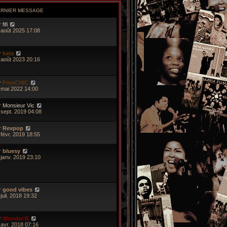
ERNIER MESSAGE
r
fifi
 août 2025 17:08
r
kata
 août 2023 20:16
r
FrenCHIC
 mai 2022 14:00
r
Monsieur Vic
 sept. 2019 04:08
r
Revpop
 févr. 2019 18:55
r
bluesy
 janv. 2019 23:10
r
good vibes
juil. 2018 19:32
r
Wonder B
 avr. 2018 07:16