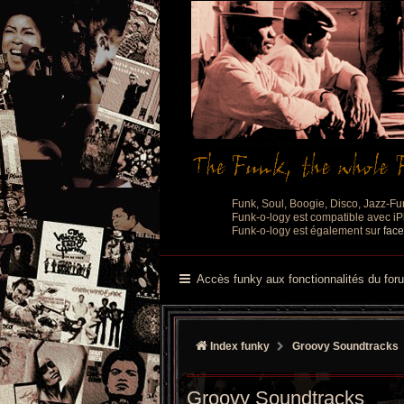
Funk, Soul, Boogie, Disco, Jazz-Fu
Funk-o-logy est compatible avec iPh
Funk-o-logy est également sur
fac
Accès funky aux fonctionnalités du for
Index funky
Groovy Soundtracks
Groovy Soundtracks