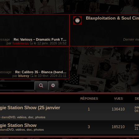
Blaxploitation & Soul Ci
essage
:
Re: Various – Dramatic Funk T…
Dernier m
par
funkiness
le 12 janv. 2026 16:52
V
o
i
r
l
e
d
message
:
Re: Calibro 35 - Blanca (band…
e
par
bluesy
le 10 févr. 2024 21:11
r
V
n
o
i
RECHERCHE GROOVY
RECHERCHE AVANCÉE
i
e
r
r
l
m
e
e
RÉPONSES
VUES
D
d
s
e
s
gie Station Show (25 janvier
D
pa
r
R
V
1
136410
a
e
04
n
g
r
i
é
u
e
 dans
DVD, vidéos, doc, photos
n
e
i
r
ogie Station Show
D
p
e
pa
e
R
V
3
185210
m
e
21
r
dans
DVD, vidéos, doc, photos
e
r
o
s
m
é
u
s
n
e
s