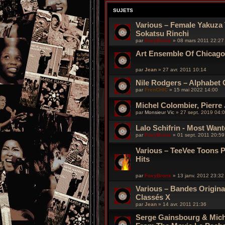
SUJETS
Various – Female Yakuza
Sokatsu Rinchi
par
FoxyBronx
»
08 mars 2011 22:27
Art Ensemble Of Chicago
par
Jean
»
27 avr. 2011 10:14
Nile Rodgers – Alphabet 
par
FrenCHIC
»
15 mai 2022 14:00
Michel Colombier, Pierre
par
Monsieur Vic
»
27 sept. 2019 04:
Lalo Schifrin - Most Wan
par
FoxyBronx
»
01 sept. 2011 20:59
Various – TeeVee Toons P
Hits
par
FoxyBronx
»
13 janv. 2012 23:32
Various – Bandes Origina
Classés X
par
Jean
»
14 avr. 2011 21:36
Serge Gainsbourg & Mich