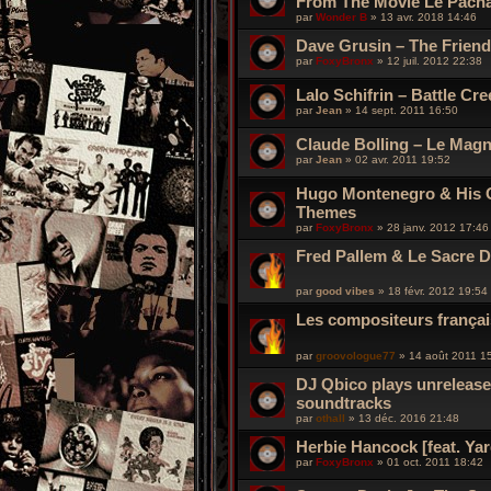
From The Movie Le Pach
par
Wonder B
»
13 avr. 2018 14:46
Dave Grusin – The Friend
par
FoxyBronx
»
12 juil. 2012 22:38
Lalo Schifrin – Battle Cr
par
Jean
»
14 sept. 2011 16:50
Claude Bolling – Le Magn
par
Jean
»
02 avr. 2011 19:52
Hugo Montenegro & His O
Themes
par
FoxyBronx
»
28 janv. 2012 17:46
Fred Pallem & Le Sacre 
par
good vibes
»
18 févr. 2012 19:54
Les compositeurs françai
par
groovologue77
»
14 août 2011 1
DJ Qbico plays unreleased
soundtracks
par
othall
»
13 déc. 2016 21:48
Herbie Hancock [feat. Y
par
FoxyBronx
»
01 oct. 2011 18:42