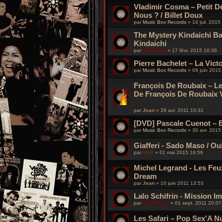
Vladimir Cosma – Petit D
Nous ? / Billet Doux
par
Music Box Records
»
14 juil. 2015
The Mystery Kindaichi B
Kindaichi
par
Wonder B
»
17 févr. 2015 10:36
Pierre Bachelet – La Vict
par
Music Box Records
»
09 juin 2015
François De Roubaix – Le
De François De Roubaix V
par
Jean
»
29 avr. 2011 10:31
[DVD] Pascale Cuenot – B
par
Music Box Records
»
30 avr. 2015
Giafferi - Sado Maso / O
par
MAD
»
01 mai 2015 16:56
Michel Legrand - Les Feu
Dream
par
Jean
»
10 juin 2011 13:53
Lalo Schifrin - Mission 
par
FoxyBronx
»
01 sept. 2011 20:07
Les Safari – Pop Sex'A N