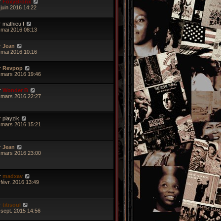
r
FoxyBronx
 juin 2016 14:22
r
mathieu f
 mai 2016 08:13
r
Jean
 mai 2016 10:16
r
Revpop
 mars 2016 19:46
r
Wonder B
 mars 2016 22:27
r
playzik
 mars 2016 15:21
r
Jean
 mars 2016 23:00
r
madxav
 févr. 2016 13:49
r
titisoul
 sept. 2015 14:56