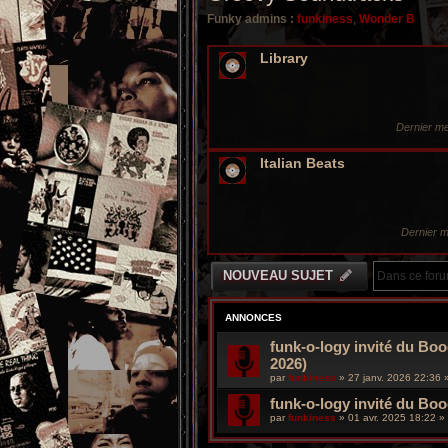
Funky admins :
funkiness
,
Wonder B
Library
Dernier m
Italian Beats
Dernier 
NOUVEAU SUJET
ANNONCES
funk-o-logy invité du Boo
2026)
par
funkiness
»
27 janv. 2026 22:36
»
funk-o-logy invité du Bo
par
funkiness
»
01 avr. 2025 18:22
» 