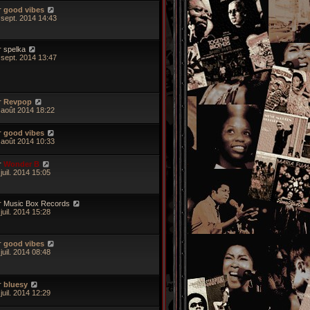
r
good vibes
 sept. 2014 14:43
r
spelka
 sept. 2014 13:47
r
Revpop
 août 2014 18:22
r
good vibes
 août 2014 10:33
r
Wonder B
juil. 2014 15:05
r
Music Box Records
juil. 2014 15:28
r
good vibes
juil. 2014 08:48
r
bluesy
juil. 2014 12:29