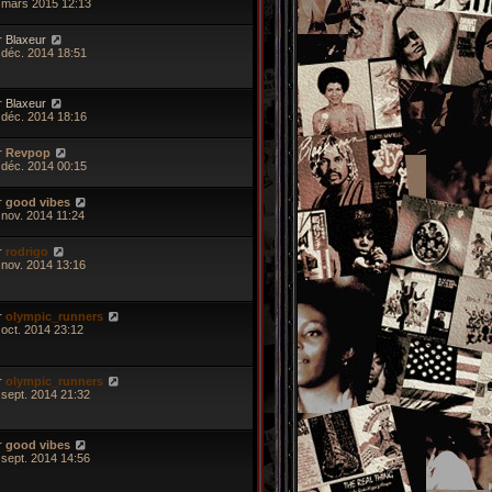
 mars 2015 12:13
r
Blaxeur
 déc. 2014 18:51
r
Blaxeur
 déc. 2014 18:16
r
Revpop
 déc. 2014 00:15
r
good vibes
 nov. 2014 11:24
r
rodrigo
 nov. 2014 13:16
r
olympic_runners
 oct. 2014 23:12
r
olympic_runners
 sept. 2014 21:32
r
good vibes
 sept. 2014 14:56