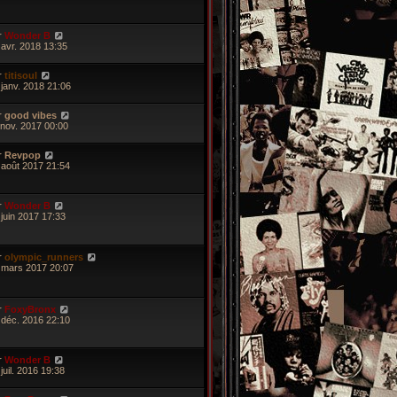
r
Wonder B
 avr. 2018 13:35
r
titisoul
 janv. 2018 21:06
r
good vibes
 nov. 2017 00:00
r
Revpop
 août 2017 21:54
r
Wonder B
 juin 2017 17:33
r
olympic_runners
 mars 2017 20:07
r
FoxyBronx
 déc. 2016 22:10
r
Wonder B
juil. 2016 19:38