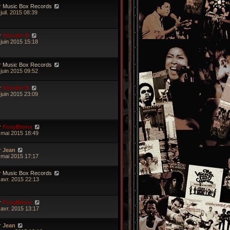
r
Music Box Records
juil. 2015 08:39
r
Wonder B
 juin 2015 15:18
r
Music Box Records
 juin 2015 09:52
r
Wonder B
 juin 2015 23:09
r
FoxyBronx
 mai 2015 18:49
r
Jean
 mai 2015 17:17
r
Music Box Records
 avr. 2015 22:13
r
FoxyBronx
 avr. 2015 13:17
r
Jean