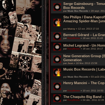
Serge Gainsbourg - Tenue 
Box Records
par
Music Box Records
»
29 sept. 201
Stu Philips / Dana Kaprof
Amazing Spider-Man [unr
par
bluesy
»
12 oct. 2013 17:10
Bernard Gérard – La Gran
par
FoxyBronx
»
18 avr. 2011 21:43
Michel Legrand - Un Hom
par
FoxyBronx
»
18 avr. 2011 16:17
New Generation Group [B
Generation
par
Jean
»
18 févr. 2013 15:58
Music Box Records | Labe
par
Music Box Records
»
03 août 201
Henry Mancini – The Co
par
FoxyBronx
»
10 oct. 2011 16:53
The Chaquito Big Band ‎–
par
FoxyBronx
»
04 déc. 2011 22:35