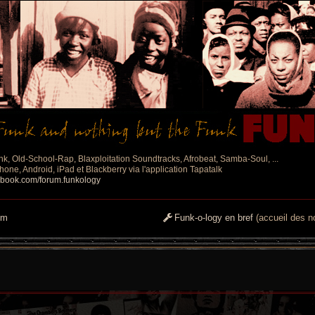
nk, Old-School-Rap, Blaxploitation Soundtracks, Afrobeat, Samba-Soul, ...
one, Android, iPad et Blackberry via l'application Tapatalk
ebook.com/forum.funkology
um
Funk-o-logy en bref
(accueil des no