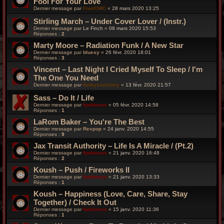
Fool For Your Love
Dernier message par
FrenCHIC
«
28 mars 2020 13:25
Stirling March – Under Cover Lover / (Instr.)
Dernier message par
Le Finch
«
08 mars 2020 15:53
Réponses :
2
Marty Moore – Radiation Funk / A New Star
Dernier message par
bluesy
«
26 févr. 2020 18:01
Réponses :
3
Vincent – Last Night I Cried Myself To Sleep / I'm
The One You Need
Dernier message par
funkysoulstory
«
13 févr. 2020 21:57
Sass – Do It / Life
Dernier message par
funkiness
«
05 févr. 2020 14:58
Réponses :
1
LaRom Baker ‎– You're The Best
Dernier message par
Revpop
«
24 janv. 2020 14:55
Réponses :
9
Jax Transit Authority – Life Is A Miracle / (Pt.2)
Dernier message par
funkiness
«
21 janv. 2020 16:48
Réponses :
2
Koush ‎– Push / Fireworks II
Dernier message par
funkiness
«
21 janv. 2020 13:33
Réponses :
1
Koush ‎– Happiness (Love, Care, Share, Stay
Together) / Check It Out
Dernier message par
funkiness
«
15 janv. 2020 11:36
Réponses :
1