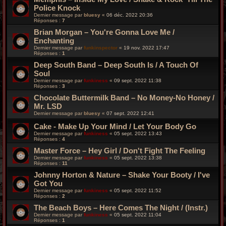
Police Knock
Dernier message par
bluesy
«
06 déc. 2022 20:36
Réponses :
7
Brian Morgan – You're Gonna Love Me /
Enchanting
Dernier message par
funkinspector
«
19 nov. 2022 17:47
Réponses :
1
Deep South Band ‎– Deep South Is / A Touch Of
Soul
Dernier message par
funkiness
«
09 sept. 2022 11:38
Réponses :
3
Chocolate Buttermilk Band – No Money-No Honey /
Mr. LSD
Dernier message par
bluesy
«
07 sept. 2022 12:41
Cake - Make Up Your Mind / Let Your Body Go
Dernier message par
funkiness
«
05 sept. 2022 13:43
Réponses :
4
Master Force ‎– Hey Girl / Don't Fight The Feeling
Dernier message par
funkiness
«
05 sept. 2022 13:38
Réponses :
11
Johnny Horton & Nature – Shake Your Booty / I've
Got You
Dernier message par
funkiness
«
05 sept. 2022 11:52
Réponses :
2
The Beach Boys – Here Comes The Night / (Instr.)
Dernier message par
funkiness
«
05 sept. 2022 11:04
Réponses :
1