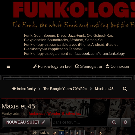
Funk, Soul, Boogie, Disco, Jazz-Funk, Old-School-Rap,
Blaxploitation Soundtracks, Afrobeat, Samba-Soul, ...
Funk-o-logy est compatible avec iPhone, Android, iPad et
Blackberry via l'application Tapatalk
Funk-o-logy est également sur
facebook.com/forum.funkology
Funk-o-logy en bref
S’enregistrer
Connexion
R
Index funky
The Boogie Years 70’s/80’s
Maxis et 45
e
Maxis et 45
c
Funky admins :
funkiness
,
Wonder B
,
silverfox
h
RECHER
RE
NOUVEAU SUJET
e
1444 sujets
…
1
2
3
4
5
15
PAGE
1
SUR
15
SUIVANTE