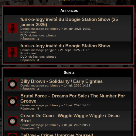
r
Annonces
c
funk-o-logy invité du Boogie Station Show (25
h
janvier 2026)
Dernier message par
bluesy
«
04 juin 2026 19:41
e
Posté dans
DVD, vidéos, doc, photos
Réponses :
1
g
funk-o-logy invité du Boogie Station Show
r
Dernier message par
jp86
«
21 sept. 2025 21:17
Posté dans
DVD, vidéos, doc, photos
o
Réponses :
3
o
Sujets
v
Billy Brown - Solidarity / Early Eighties
Dernier message par
bluesy
«
14 juil. 2026 14:13
y
Réponses :
3
Brutal Force ‎– Dreams For Sale / The Number For
Groove
Dernier message par
bluesy
«
14 juil. 2026 14:00
Réponses :
9
Cream De Coco - Wiggle Wiggle Wiggle / Disco
Strut
Dernier message par
bluesy
«
01 juil. 2026 20:21
Réponses :
7
DeBow – Crime / Improve Yourself