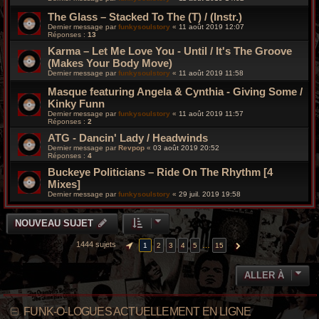
The Glass – Stacked To The (T) / (Instr.)
Dernier message par
funkysoulstory
«
11 août 2019 12:07
Réponses :
13
Karma – Let Me Love You - Until / It's The Groove
(Makes Your Body Move)
Dernier message par
funkysoulstory
«
11 août 2019 11:58
Masque featuring Angela & Cynthia - Giving Some /
Kinky Funn
Dernier message par
funkysoulstory
«
11 août 2019 11:57
Réponses :
2
ATG - Dancin' Lady / Headwinds
Dernier message par
Revpop
«
03 août 2019 20:52
Réponses :
4
Buckeye Politicians – Ride On The Rhythm [4
Mixes]
Dernier message par
funkysoulstory
«
29 juil. 2019 19:58
NOUVEAU SUJET
1444 sujets
…
1
2
3
4
5
15
PAGE
1
SUR
15
SUIVANTE
ALLER À
FUNK-O-LOGUES ACTUELLEMENT EN LIGNE