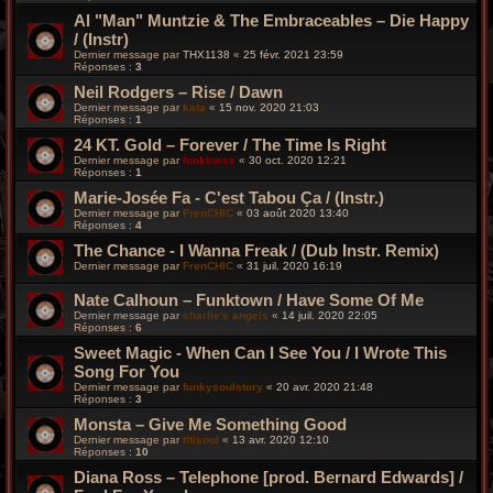
Al "Man" Muntzie & The Embraceables – Die Happy
/ (Instr)
Dernier message par
THX1138
«
25 févr. 2021 23:59
Réponses :
3
Neil Rodgers – Rise / Dawn
Dernier message par
kata
«
15 nov. 2020 21:03
Réponses :
1
24 KT. Gold – Forever / The Time Is Right
Dernier message par
funkiness
«
30 oct. 2020 12:21
Réponses :
1
Marie-Josée Fa - C'est Tabou Ça / (Instr.)
Dernier message par
FrenCHIC
«
03 août 2020 13:40
Réponses :
4
The Chance - I Wanna Freak / (Dub Instr. Remix)
Dernier message par
FrenCHIC
«
31 juil. 2020 16:19
Nate Calhoun – Funktown / Have Some Of Me
Dernier message par
charlie's angels
«
14 juil. 2020 22:05
Réponses :
6
Sweet Magic ‎- When Can I See You / I Wrote This
Song For You
Dernier message par
funkysoulstory
«
20 avr. 2020 21:48
Réponses :
3
Monsta – Give Me Something Good
Dernier message par
titisoul
«
13 avr. 2020 12:10
Réponses :
10
Diana Ross – Telephone [prod. Bernard Edwards] /