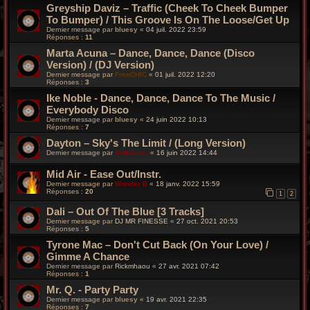
Greyship Daviz ‎– Traffic (Cheek To Cheek Bumper
To Bumper) / This Groove Is On The Loose/Get Up
Dernier message par
bluesy
«
04 juil. 2022 23:59
Réponses :
11
Marta Acuna – Dance, Dance, Dance (Disco
Version) / (DJ Version)
Dernier message par
FrenCHIC
«
01 juil. 2022 12:20
Réponses :
3
Ike Noble - Dance, Dance, Dance To The Music /
Everybody Disco
Dernier message par
bluesy
«
24 juin 2022 10:13
Réponses :
7
Dayton – Sky's The Limit / (Long Version)
Dernier message par
funkiness
«
16 juin 2022 14:44
Mid Air - Ease Out/Instr.
Dernier message par
Wonder B
«
18 janv. 2022 15:59
Réponses :
20
1
2
Dali – Out Of The Blue [3 Tracks]
Dernier message par
DJ MR FINESSE
«
27 oct. 2021 20:53
Réponses :
5
Tyrone Mac ‎– Don't Cut Back (On Your Love) /
Gimme A Chance
Dernier message par
Rickmhaou
«
27 avr. 2021 07:42
Réponses :
1
Mr. Q. - Party Party
Dernier message par
bluesy
«
19 avr. 2021 22:35
Réponses :
7