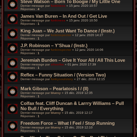
Steve Watson – Born To Boogie / My Little One
Dernier message par
funkiness
«
15 janv. 2020 10:57
Réponses :
4
James Van Buren ‎– In And Out / Get Live
Dernier message par
funkiness
«
15 janv. 2020 10:50
Réponses :
1
King Juan – We Just Want To Dance / (Instr.)
Dernier message par
funkinspector
«
12 janv. 2020 14:27
Réponses :
1
J.P. Robinson – Y'Shua / (Instr.)
Dernier message par
funkinspector
«
12 janv. 2020 14:06
Réponses :
1
Jeremiah Burden ‎– Give It Your All / All This Love
Dernier message par
silverfox
«
01 janv. 2020 17:39
Réponses :
1
Reflex – Funny Situation / (Version Two)
Dernier message par
funkysoulstory
«
27 déc. 2019 12:15
Mark Gibson – Pearlatosis I / (II)
Dernier message par
bluesy
«
15 déc. 2019 12:35
Réponses :
1
Colfax feat. Cliff Duncan & Larrry Williams – Pull
No Bull / Everything
Dernier message par
bluesy
«
15 déc. 2019 12:17
Réponses :
1
Freedom Force ‎– What I Feel / Stop Running
Dernier message par
bluesy
«
15 déc. 2019 12:10
Réponses :
1