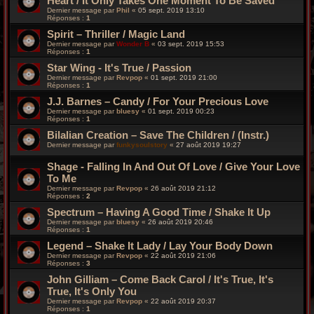
Heart / It Only Takes One Moment To Be Saved
Dernier message par
Phil
«
05 sept. 2019 13:10
Réponses :
1
Spirit – Thriller / Magic Land
Dernier message par
Wonder B
«
03 sept. 2019 15:53
Réponses :
1
Star Wing ‎- It's True / Passion
Dernier message par
Revpop
«
01 sept. 2019 21:00
Réponses :
1
J.J. Barnes ‎– Candy / For Your Precious Love
Dernier message par
bluesy
«
01 sept. 2019 00:23
Réponses :
1
Bilalian Creation – Save The Children / (Instr.)
Dernier message par
funkysoulstory
«
27 août 2019 19:27
Shage ‎- Falling In And Out Of Love / Give Your Love
To Me
Dernier message par
Revpop
«
26 août 2019 21:12
Réponses :
2
Spectrum ‎– Having A Good Time / Shake It Up
Dernier message par
bluesy
«
26 août 2019 20:46
Réponses :
1
Legend ‎– Shake It Lady / Lay Your Body Down
Dernier message par
Revpop
«
22 août 2019 21:06
Réponses :
3
John Gilliam – Come Back Carol / It's True, It's
True, It's Only You
Dernier message par
Revpop
«
22 août 2019 20:37
Réponses :
1