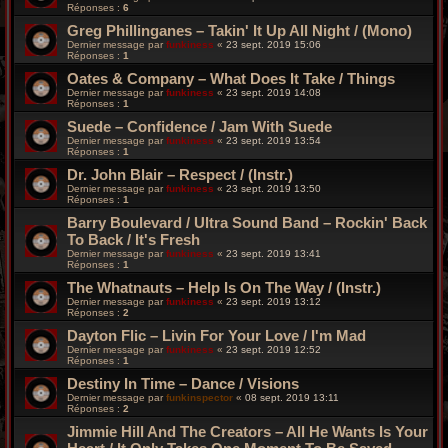
Réponses :
6
Greg Phillinganes – Takin' It Up All Night / (Mono)
Dernier message par
funkiness
«
23 sept. 2019 15:06
Réponses :
1
Oates & Company ‎– What Does It Take / Things
Dernier message par
funkiness
«
23 sept. 2019 14:08
Réponses :
1
Suede – Confidence / Jam With Suede
Dernier message par
funkiness
«
23 sept. 2019 13:54
Réponses :
1
Dr. John Blair – Respect / (Instr.)
Dernier message par
funkiness
«
23 sept. 2019 13:50
Réponses :
1
Barry Boulevard / Ultra Sound Band ‎– Rockin' Back
To Back / It's Fresh
Dernier message par
funkiness
«
23 sept. 2019 13:41
Réponses :
1
The Whatnauts – Help Is On The Way / (Instr.)
Dernier message par
funkiness
«
23 sept. 2019 13:12
Réponses :
2
Dayton Flic ‎– Livin For Your Love / I'm Mad
Dernier message par
funkiness
«
23 sept. 2019 12:52
Réponses :
1
Destiny In Time – Dance / Visions
Dernier message par
funkinspector
«
08 sept. 2019 13:11
Réponses :
2
Jimmie Hill And The Creators ‎– All He Wants Is Your