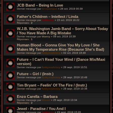
JCB Band – Being In Love
Dernier message par
leroipompon
«
26 oct. 2019 00:39
Father's Children – Intellect / Linda
Dernier message par
funkiness
«
15 oct. 2019 16:22
Réponses :
2
W.J.B. Washington Jamb Band – Sorry About Today
/ You Have Made A Big Mistake
Dernier message par
bluesy
«
09 oct. 2019 10:39
Réponses :
1
Human Blood ‎– Gonna Give You My Love / She
Makes My Temperature Rise (Because She's Bad)
Dernier message par
funkysoulstory
«
02 oct. 2019 18:48
Future – I Can't Read Your Mind / (Dance Mix/Maxi
version)
Dernier message par
funkysoulstory
«
28 sept. 2019 10:51
Future – Girl / (Instr.)
Dernier message par
funkysoulstory
«
28 sept. 2019 10:48
Tim Bryant ‎– Feelin' Of The Fire / (Instr.)
Dernier message par
funkysoulstory
«
28 sept. 2019 10:38
Enzo Carella ‎– Barbara
Dernier message par
titisoul
«
25 sept. 2019 13:34
Réponses :
2
Jewel - Paradise / You And I
Dernier message par
funkiness
«
23 sept. 2019 15:20