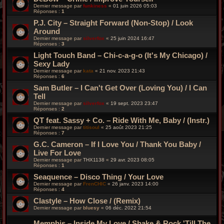
Dernier message par
funkiness
«
01 juin 2026 05:03
Réponses :
1
P.J. City – Straight Forward (Non-Stop) / Look
Around
Dernier message par
silverfox
«
25 juin 2024 16:47
Réponses :
3
Light Touch Band ‎– Chi-c-a-g-o (It's My Chicago) /
Sexy Lady
Dernier message par
kata
«
21 nov. 2023 21:43
Réponses :
6
Sam Butler ‎– I Can't Get Over (Loving You) / I Can
Tell
Dernier message par
silverfox
«
19 sept. 2023 23:47
Réponses :
2
QT feat. Sassy + Co. ‎– Ride With Me, Baby / (Instr.)
Dernier message par
titisoul
«
25 août 2023 21:25
Réponses :
7
G.C. Cameron – If I Love You / Thank You Baby /
Live For Love
Dernier message par
THX1138
«
29 avr. 2023 08:05
Réponses :
1
Seaquence – Disco Thing / Your Love
Dernier message par
FrenCHIC
«
26 janv. 2023 14:00
Réponses :
4
Clastyle – How Close / (Remix)
Dernier message par
bluesy
«
06 déc. 2022 21:54
Memphis – Inside My Love / Shake & Rock 'Till The