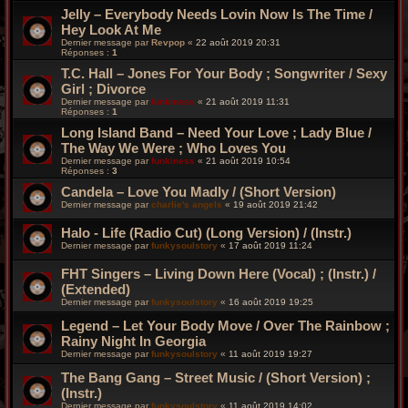
Jelly ‎– Everybody Needs Lovin Now Is The Time /
Hey Look At Me
Dernier message par
Revpop
«
22 août 2019 20:31
Réponses :
1
T.C. Hall ‎– Jones For Your Body ; Songwriter / Sexy
Girl ; Divorce
Dernier message par
funkiness
«
21 août 2019 11:31
Réponses :
1
Long Island Band – Need Your Love ; Lady Blue /
The Way We Were ; Who Loves You
Dernier message par
funkiness
«
21 août 2019 10:54
Réponses :
3
Candela – Love You Madly / (Short Version)
Dernier message par
charlie's angels
«
19 août 2019 21:42
Halo - Life (Radio Cut) (Long Version) / (Instr.)
Dernier message par
funkysoulstory
«
17 août 2019 11:24
FHT Singers – Living Down Here (Vocal) ; (Instr.) /
(Extended)
Dernier message par
funkysoulstory
«
16 août 2019 19:25
Legend ‎– Let Your Body Move / Over The Rainbow ;
Rainy Night In Georgia
Dernier message par
funkysoulstory
«
11 août 2019 19:27
The Bang Gang ‎– Street Music / (Short Version) ;
(Instr.)
Dernier message par
funkysoulstory
«
11 août 2019 14:02