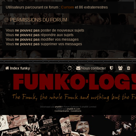
Utilisateurs parcourant ce forum :
Curtom
et 86 extraterrestres
PERMISSIONS DU FORUM
Vous
ne pouvez pas
poster de nouveaux sujets
Vous
ne pouvez pas
répondre aux sujets
Vous
ne pouvez pas
modifier vos messages
Vous
ne pouvez pas
supprimer vos messages
Index funky
Nous contacter
Développé par
phpBB
® Forum Software © phpBB Limited
Traduit par
phpBB-fr.com
Confidentialité
|
Conditions