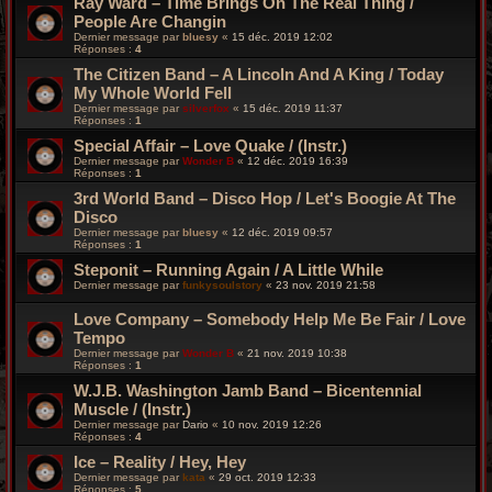
Ray Ward – Time Brings On The Real Thing /
People Are Changin
Dernier message par
bluesy
«
15 déc. 2019 12:02
Réponses :
4
The Citizen Band – A Lincoln And A King / Today
My Whole World Fell
Dernier message par
silverfox
«
15 déc. 2019 11:37
Réponses :
1
Special Affair ‎– Love Quake / (Instr.)
Dernier message par
Wonder B
«
12 déc. 2019 16:39
Réponses :
1
3rd World Band – Disco Hop / Let's Boogie At The
Disco
Dernier message par
bluesy
«
12 déc. 2019 09:57
Réponses :
1
Steponit – Running Again / A Little While
Dernier message par
funkysoulstory
«
23 nov. 2019 21:58
Love Company – Somebody Help Me Be Fair / Love
Tempo
Dernier message par
Wonder B
«
21 nov. 2019 10:38
Réponses :
1
W.J.B. Washington Jamb Band ‎– Bicentennial
Muscle / (Instr.)
Dernier message par
Dario
«
10 nov. 2019 12:26
Réponses :
4
Ice ‎– Reality / Hey, Hey
Dernier message par
kata
«
29 oct. 2019 12:33
Réponses :
5