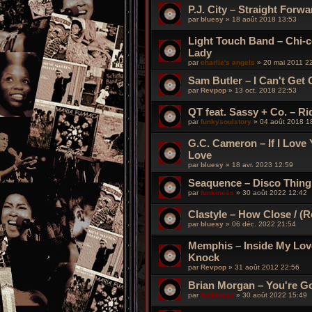
P.J. City – Straight Forw
par
bluesy
»
18 août 2018 13:53
Light Touch Band ‎– Chi-c
Lady
par
charlie's angels
»
20 mai 2011 2
Sam Butler ‎– I Can't Get 
par
Revpop
»
13 oct. 2018 22:53
QT feat. Sassy + Co. ‎– Ri
par
funkysoulstory
»
04 août 2018 1
G.C. Cameron – If I Love 
Love
par
bluesy
»
18 avr. 2023 12:59
Seaquence – Disco Thing
par
funkiness
»
30 août 2022 12:42
Clastyle – How Close / (
par
bluesy
»
06 déc. 2022 21:54
Memphis – Inside My Love
Knock
par
Revpop
»
31 août 2012 22:56
Brian Morgan – You're G
par
funkiness
»
30 août 2022 15:49