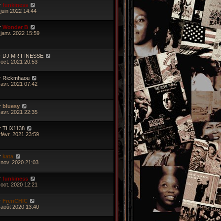
r
funkiness
 juin 2022 14:44
r
Wonder B
 janv. 2022 15:59
r
DJ MR FINESSE
 oct. 2021 20:53
r
Rickmhaou
 avr. 2021 07:42
r
bluesy
 avr. 2021 22:35
r
THX1138
 févr. 2021 23:59
r
kata
 nov. 2020 21:03
r
funkiness
 oct. 2020 12:21
r
FrenCHIC
 août 2020 13:40