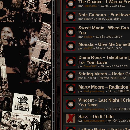
The Chance - I Wanna Frea
par
FrenCHIC
»
31 juil. 2020 16:19
Nate Calhoun – Funktow
par
Jean
»
14 sept. 2011 15:43
Sweet Magic ‎- When Can 
You
par
sisi95
»
11 déc. 2017 15:27
Monsta – Give Me Somet
par
sisi95
»
14 nov. 2018 13:36
Diana Ross – Telephone [
For Your Love
par
FrenCHIC
»
28 mars 2020 13:25
Stirling March – Under Cov
par
THX1138
»
26 févr. 2020 18:12
Marty Moore – Radiation 
par
funkysoulstory
»
16 oct. 2019 21
Vincent – Last Night I Cr
You Need
par
funkysoulstory
»
13 févr. 2020 2
Sass – Do It / Life
par
funkysoulstory
»
04 févr. 2020 2
LaRom Baker ‎– You're Th