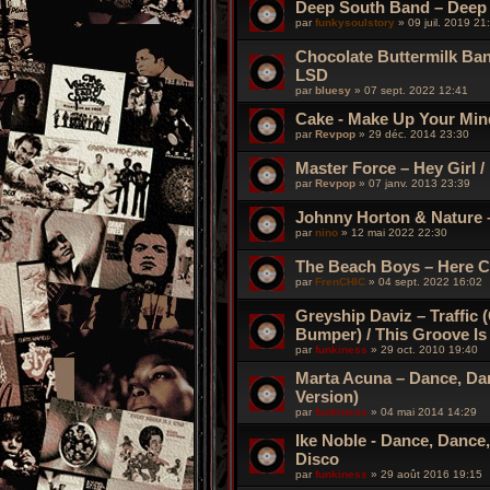
Deep South Band ‎– Deep 
par
funkysoulstory
»
09 juil. 2019 21
Chocolate Buttermilk Ba
LSD
par
bluesy
»
07 sept. 2022 12:41
Cake - Make Up Your Min
par
Revpop
»
29 déc. 2014 23:30
Master Force ‎– Hey Girl /
par
Revpop
»
07 janv. 2013 23:39
Johnny Horton & Nature –
par
nino
»
12 mai 2022 22:30
The Beach Boys – Here Co
par
FrenCHIC
»
04 sept. 2022 16:02
Greyship Daviz ‎– Traffi
Bumper) / This Groove I
par
funkiness
»
29 oct. 2010 19:40
Marta Acuna – Dance, Dan
Version)
par
funkiness
»
04 mai 2014 14:29
Ike Noble - Dance, Dance
Disco
par
funkiness
»
29 août 2016 19:15