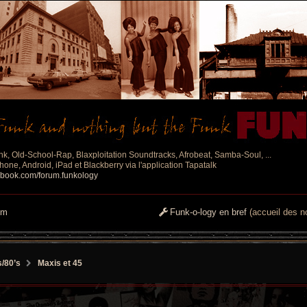
nk, Old-School-Rap, Blaxploitation Soundtracks, Afrobeat, Samba-Soul, ...
one, Android, iPad et Blackberry via l'application Tapatalk
ebook.com/forum.funkology
um
Funk-o-logy en bref
(accueil des no
s/80’s
Maxis et 45