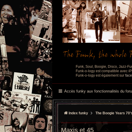
Funk, Soul, Boogie, Disco, Jazz-Fu
Funk-o-logy est compatible avec iPh
Funk-o-logy est également sur
fac
Accès funky aux fonctionnalités du for
Index funky
The Boogie Years 70’
Maxis et 45