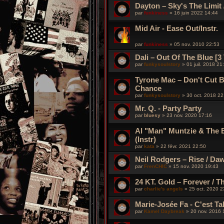
Dayton – Sky's The Limit 
par
funkiness
»
16 juin 2022 14:44
Mid Air - Ease Out/Instr.
par
funkiness
»
05 nov. 2010 22:53
Dali – Out Of The Blue [3
par
funkysoulstory
»
01 juil. 2018 21
Tyrone Mac ‎– Don't Cut 
Chance
par
funkysoulstory
»
30 oct. 2018 22
Mr. Q. - Party Party
par
bluesy
»
23 nov. 2020 17:16
Al "Man" Muntzie & The 
(Instr)
par
kata
»
22 févr. 2021 22:50
Neil Rodgers – Rise / Da
par
FrenCHIC
»
15 nov. 2020 19:43
24 KT. Gold – Forever / T
par
charlie's angels
»
25 oct. 2020 2
Marie-Josée Fa - C'est Tab
par
Kamel Daybreak
»
20 nov. 2016 