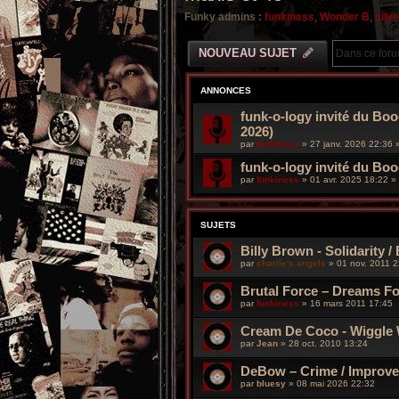
Funky admins :
funkiness
,
Wonder B
,
silv
NOUVEAU SUJET
ANNONCES
funk-o-logy invité du Boo
2026)
par
funkiness
»
27 janv. 2026 22:36
»
funk-o-logy invité du Bo
par
funkiness
»
01 avr. 2025 18:22
» 
SUJETS
Billy Brown - Solidarity /
par
charlie's angels
»
01 nov. 2011 2
Brutal Force ‎– Dreams F
par
funkiness
»
16 mars 2011 17:45
Cream De Coco - Wiggle W
par
Jean
»
28 oct. 2010 13:24
DeBow – Crime / Improve
par
bluesy
»
08 mai 2026 22:32