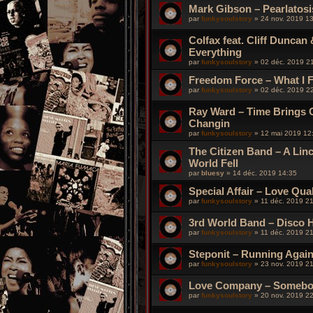
Mark Gibson – Pearlatosis I
par
funkysoulstory
»
24 nov. 2019 1
Colfax feat. Cliff Duncan 
Everything
par
funkysoulstory
»
02 déc. 2019 2
Freedom Force ‎– What I 
par
funkysoulstory
»
02 déc. 2019 2
Ray Ward – Time Brings O
Changin
par
funkysoulstory
»
12 mai 2019 12
The Citizen Band – A Lin
World Fell
par
bluesy
»
14 déc. 2019 14:35
Special Affair ‎– Love Quak
par
funkysoulstory
»
11 déc. 2019 2
3rd World Band – Disco H
par
funkysoulstory
»
11 déc. 2019 2
Steponit – Running Again 
par
funkysoulstory
»
23 nov. 2019 2
Love Company – Somebod
par
funkysoulstory
»
20 nov. 2019 2