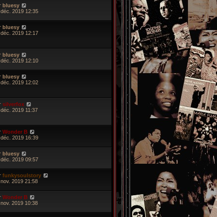
r
bluesy
 déc. 2019 12:35
r
bluesy
 déc. 2019 12:17
r
bluesy
 déc. 2019 12:10
r
bluesy
 déc. 2019 12:02
r
silverfox
 déc. 2019 11:37
r
Wonder B
 déc. 2019 16:39
r
bluesy
 déc. 2019 09:57
r
funkysoulstory
 nov. 2019 21:58
r
Wonder B
 nov. 2019 10:38