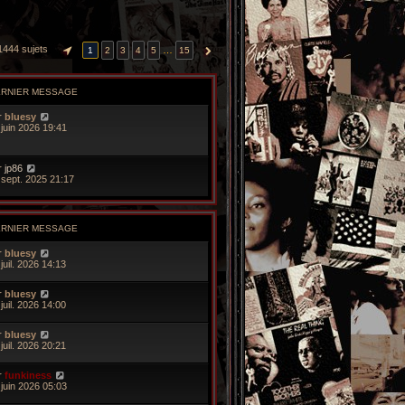
1444 sujets
…
1
2
3
4
5
15
PAGE
1
SUR
15
SUIVANTE
ERNIER MESSAGE
r
bluesy
 juin 2026 19:41
r
jp86
 sept. 2025 21:17
ERNIER MESSAGE
r
bluesy
juil. 2026 14:13
r
bluesy
juil. 2026 14:00
r
bluesy
juil. 2026 20:21
r
funkiness
 juin 2026 05:03