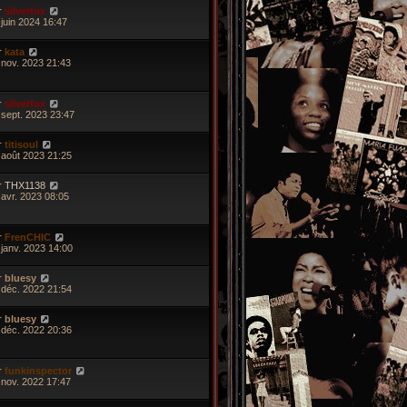
r
silverfox
 juin 2024 16:47
r
kata
 nov. 2023 21:43
r
silverfox
 sept. 2023 23:47
r
titisoul
 août 2023 21:25
r
THX1138
 avr. 2023 08:05
r
FrenCHIC
 janv. 2023 14:00
r
bluesy
 déc. 2022 21:54
r
bluesy
 déc. 2022 20:36
r
funkinspector
 nov. 2022 17:47