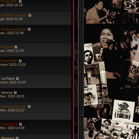
r
FrenCHIC
juil. 2020 16:19
r
charlie's angels
juil. 2020 22:05
r
funkysoulstory
 avr. 2020 21:48
r
titisoul
 avr. 2020 12:10
r
FrenCHIC
 mars 2020 13:25
r
Le Finch
 mars 2020 15:53
r
bluesy
 févr. 2020 18:01
r
funkysoulstory
 févr. 2020 21:57
r
funkiness
 févr. 2020 14:58
r
Revpop