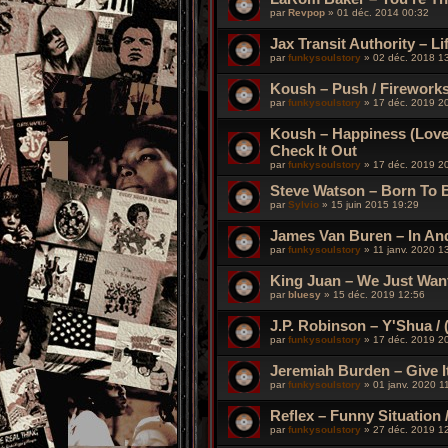
par
Revpop
»
01 déc. 2014 00:32
Jax Transit Authority – Lif
par
funkysoulstory
»
02 déc. 2018 1
Koush ‎– Push / Fireworks
par
funkysoulstory
»
17 déc. 2019 2
Koush ‎– Happiness (Love,
Check It Out
par
funkysoulstory
»
17 déc. 2019 2
Steve Watson – Born To B
par
Sylvio
»
15 juin 2015 19:29
James Van Buren ‎– In And
par
funkysoulstory
»
11 janv. 2020 1
King Juan – We Just Want 
par
bluesy
»
15 déc. 2019 12:56
J.P. Robinson – Y'Shua / (
par
funkysoulstory
»
17 déc. 2019 2
Jeremiah Burden ‎– Give It
par
funkysoulstory
»
01 janv. 2020 1
Reflex – Funny Situation 
par
funkysoulstory
»
27 déc. 2019 1