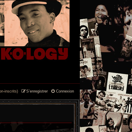
n-inscrits)
S’enregistrer
Connexion