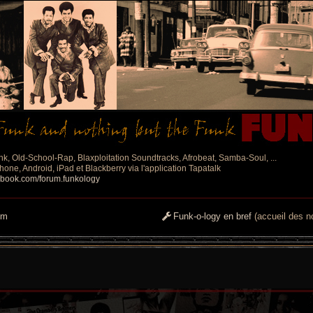
nk, Old-School-Rap, Blaxploitation Soundtracks, Afrobeat, Samba-Soul, ...
one, Android, iPad et Blackberry via l'application Tapatalk
ebook.com/forum.funkology
um
Funk-o-logy en bref
(accueil des no