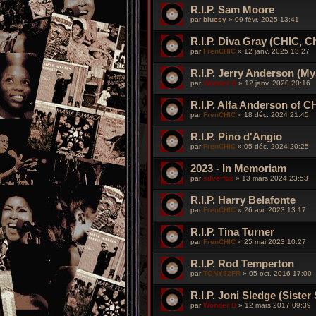
R.I.P. Sam Moore
par
bluesy
»
09 févr. 2025 13:41
R.I.P. Diva Gray (CHIC, 
par
FrenCHIC
»
12 janv. 2025 13:27
R.I.P. Jerry Anderson (My
par
Wonder B
»
12 janv. 2020 20:16
R.I.P. Alfa Anderson of C
par
FrenCHIC
»
18 déc. 2024 21:45
R.I.P. Pino d'Angio
par
FrenCHIC
»
05 déc. 2024 20:25
2023 - In Memoriam
par
silverfox
»
13 mars 2024 23:53
R.I.P. Harry Belafonte
par
FrenCHIC
»
26 avr. 2023 13:17
R.I.P. Tina Turner
par
FrenCHIC
»
25 mai 2023 10:27
R.I.P. Rod Temperton
par
TONY92FR
»
05 oct. 2016 17:00
R.I.P. Joni Sledge (Sister
par
Wonder B
»
12 mars 2017 09:39