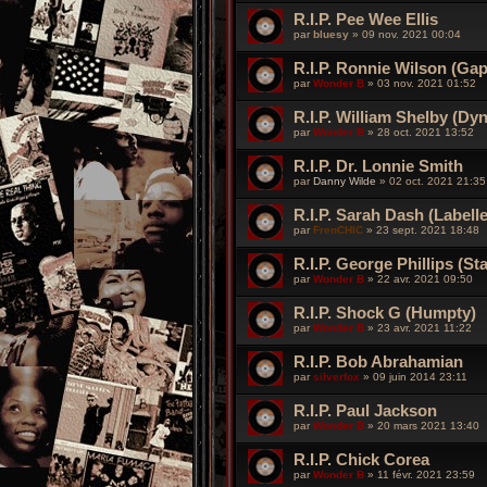
R.I.P. Pee Wee Ellis
par
bluesy
»
09 nov. 2021 00:04
R.I.P. Ronnie Wilson (Ga
par
Wonder B
»
03 nov. 2021 01:52
R.I.P. William Shelby (Dyn
par
Wonder B
»
28 oct. 2021 13:52
R.I.P. Dr. Lonnie Smith
par
Danny Wilde
»
02 oct. 2021 21:35
R.I.P. Sarah Dash (Labelle
par
FrenCHIC
»
23 sept. 2021 18:48
R.I.P. George Phillips (St
par
Wonder B
»
22 avr. 2021 09:50
R.I.P. Shock G (Humpty)
par
Wonder B
»
23 avr. 2021 11:22
R.I.P. Bob Abrahamian
par
silverfox
»
09 juin 2014 23:11
R.I.P. Paul Jackson
par
Wonder B
»
20 mars 2021 13:40
R.I.P. Chick Corea
par
Wonder B
»
11 févr. 2021 23:59