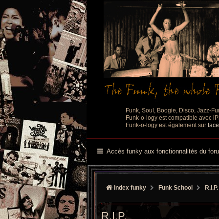
Funk, Soul, Boogie, Disco, Jazz-Fu
Funk-o-logy est compatible avec iPh
Funk-o-logy est également sur
fac
Accès funky aux fonctionnalités du for
Index funky
Funk School
R.I.P.
R.I.P.