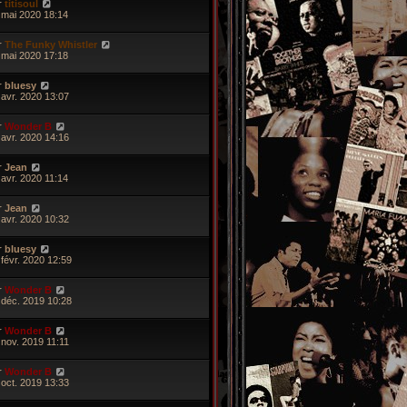
r
titisoul
 mai 2020 18:14
r
The Funky Whistler
 mai 2020 17:18
r
bluesy
 avr. 2020 13:07
r
Wonder B
 avr. 2020 14:16
r
Jean
 avr. 2020 11:14
r
Jean
 avr. 2020 10:32
r
bluesy
 févr. 2020 12:59
r
Wonder B
 déc. 2019 10:28
r
Wonder B
 nov. 2019 11:11
r
Wonder B
 oct. 2019 13:33