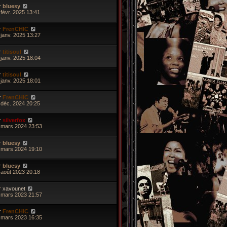
r
bluesy
 févr. 2025 13:41
r
FrenCHIC
 janv. 2025 13:27
r
titisoul
 janv. 2025 18:04
r
titisoul
 janv. 2025 18:01
r
FrenCHIC
 déc. 2024 20:25
r
silverfox
 mars 2024 23:53
r
bluesy
 mars 2024 19:10
r
bluesy
 août 2023 20:18
r
xavounet
 mars 2023 21:57
r
FrenCHIC
 mars 2023 16:35