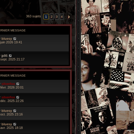
363 sujets
1
2
3
4
SUIVANTE
ERNIER MESSAGE
r
bluesy
 juin 2026 19:41
r
jp86
 sept. 2025 21:17
ERNIER MESSAGE
r
silverfox
 févr. 2026 20:01
r
silverfox
 déc. 2025 22:26
r
bluesy
 oct. 2025 23:16
r
bluesy
 avr. 2025 18:18