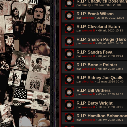
R.I.P. Chadwick Boseman 
par
bluesy
»
29 août 2020 20:08
R.I.P. Frank Wilson
par
silverfox
»
29 sept. 2012 12:26
R.I.P. Cleveland Eaton
par
Wonder B
»
06 juil. 2020 15:33
R.I.P. Sharon Paige (Haro
par
Wonder B
»
06 juil. 2020 14:38
R.I.P. Sandra Feva
par
Wonder B
»
30 juin 2020 19:44
R.I.P. Bonnie Pointer
par
Wonder B
»
08 juin 2020 22:44
R.I.P. Sidney Joe Qualls
par
silverfox
»
11 mars 2019 00:40
R.I.P. Bill Withers
par
Wonder B
»
03 avr. 2020 16:37
R.I.P. Betty Wright
par
Wonder B
»
10 mai 2020 23:09
R.I.P. Hamilton Bohanno
par
Wonder B
»
26 avr. 2020 08:21