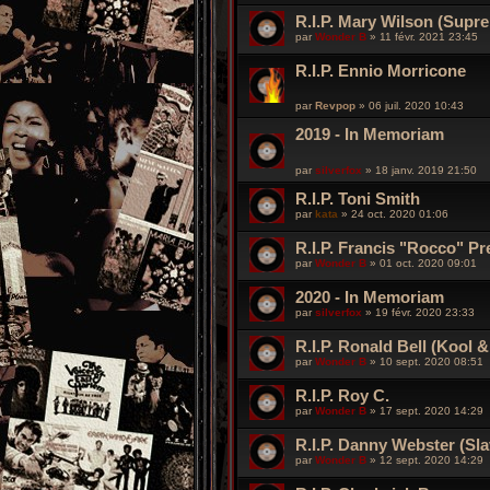
R.I.P. Mary Wilson (Supr
par
Wonder B
»
11 févr. 2021 23:45
R.I.P. Ennio Morricone
par
Revpop
»
06 juil. 2020 10:43
2019 - In Memoriam
par
silverfox
»
18 janv. 2019 21:50
R.I.P. Toni Smith
par
kata
»
24 oct. 2020 01:06
R.I.P. Francis "Rocco" Pr
par
Wonder B
»
01 oct. 2020 09:01
2020 - In Memoriam
par
silverfox
»
19 févr. 2020 23:33
R.I.P. Ronald Bell (Kool 
par
Wonder B
»
10 sept. 2020 08:51
R.I.P. Roy C.
par
Wonder B
»
17 sept. 2020 14:29
R.I.P. Danny Webster (Sla
par
Wonder B
»
12 sept. 2020 14:29