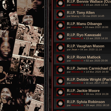
R.I.P. Bennie Wallace (Oz
par
Wonder B
»
23 avr. 2020 13:44
R.I.P. Tony Allen
par
bluesy
»
09 mai 2020 14:45
R.I.P. Manu Dibango
par
silverfox
»
19 mars 2020 16:00
R.I.P. Ryo Kawasaki
par
Wonder B
»
13 avr. 2020 14:16
R.I.P. Vaughan Mason
par
Jean
»
04 avr. 2020 11:14
R.I.P. Ronn Matlock
par
Wonder B
»
02 avr. 2020 20:06
R.I.P. James Carmichael (
par
Wonder B
»
14 févr. 2020 16:30
R.I.P. Debbie Wright (Parl
par
Wonder B
»
11 oct. 2017 18:06
R.I.P. Jackie Moore
par
Wonder B
»
09 nov. 2019 16:28
R.I.P. Sylvia Robinson
par
Wonder B
»
29 sept. 2011 18:10