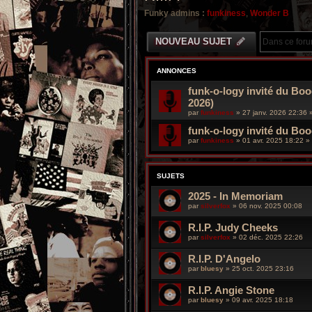
Funky admins :
funkiness
,
Wonder B
NOUVEAU SUJET
ANNONCES
funk-o-logy invité du Boo
2026)
par
funkiness
»
27 janv. 2026 22:36
»
funk-o-logy invité du Bo
par
funkiness
»
01 avr. 2025 18:22
» 
SUJETS
2025 - In Memoriam
par
silverfox
»
06 nov. 2025 00:08
R.I.P. Judy Cheeks
par
silverfox
»
02 déc. 2025 22:26
R.I.P. D'Angelo
par
bluesy
»
25 oct. 2025 23:16
R.I.P. Angie Stone
par
bluesy
»
09 avr. 2025 18:18