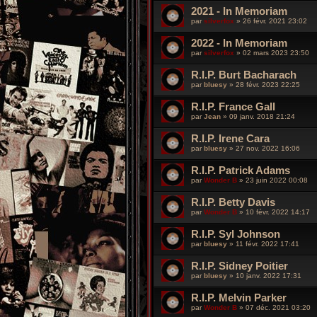
2021 - In Memoriam
par
silverfox
»
26 févr. 2021 23:02
2022 - In Memoriam
par
silverfox
»
02 mars 2023 23:50
R.I.P. Burt Bacharach
par
bluesy
»
28 févr. 2023 22:25
R.I.P. France Gall
par
Jean
»
09 janv. 2018 21:24
R.I.P. Irene Cara
par
bluesy
»
27 nov. 2022 16:06
R.I.P. Patrick Adams
par
Wonder B
»
23 juin 2022 00:08
R.I.P. Betty Davis
par
Wonder B
»
10 févr. 2022 14:17
R.I.P. Syl Johnson
par
bluesy
»
11 févr. 2022 17:41
R.I.P. Sidney Poitier
par
bluesy
»
10 janv. 2022 17:31
R.I.P. Melvin Parker
par
Wonder B
»
07 déc. 2021 03:20