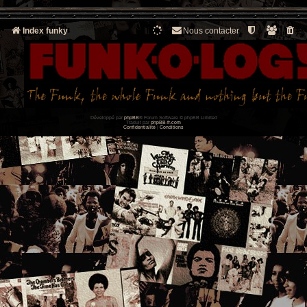
Index funky
Nous contacter
Développé par
phpBB
® Forum Software © phpBB Limited
Traduit par
phpBB-fr.com
Confidentialité
|
Conditions