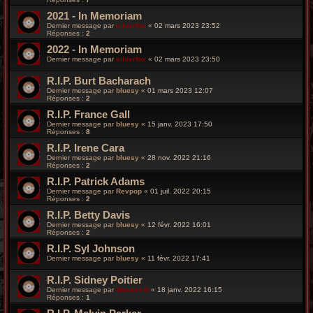
2021 - In Memoriam
Dernier message par
silverfox
«
02 mars 2023 23:52
Réponses :
2
2022 - In Memoriam
Dernier message par
silverfox
«
02 mars 2023 23:50
R.I.P. Burt Bacharach
Dernier message par
bluesy
«
01 mars 2023 12:07
Réponses :
2
R.I.P. France Gall
Dernier message par
bluesy
«
15 janv. 2023 17:50
Réponses :
8
R.I.P. Irene Cara
Dernier message par
bluesy
«
28 nov. 2022 21:16
Réponses :
2
R.I.P. Patrick Adams
Dernier message par
Revpop
«
01 juil. 2022 20:15
Réponses :
2
R.I.P. Betty Davis
Dernier message par
bluesy
«
12 févr. 2022 16:01
Réponses :
2
R.I.P. Syl Johnson
Dernier message par
bluesy
«
11 févr. 2022 17:41
R.I.P. Sidney Poitier
Dernier message par
Wonder B
«
18 janv. 2022 16:15
Réponses :
1