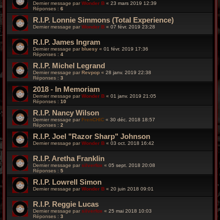
Dernier message par
Wonder B
«
23 mars 2019 12:39
Réponses :
6
R.I.P. Lonnie Simmons (Total Experience)
Dernier message par
Wonder B
«
07 févr. 2019 23:28
R.I.P. James Ingram
Dernier message par
bluesy
«
01 févr. 2019 17:36
Réponses :
4
R.I.P. Michel Legrand
Dernier message par
Revpop
«
28 janv. 2019 22:38
Réponses :
3
2018 - In Memoriam
Dernier message par
Wonder B
«
01 janv. 2019 21:05
Réponses :
10
R.I.P. Nancy Wilson
Dernier message par
FrenCHIC
«
30 déc. 2018 18:57
Réponses :
2
R.I.P. Joel "Razor Sharp" Johnson
Dernier message par
Wonder B
«
03 oct. 2018 16:42
R.I.P. Aretha Franklin
Dernier message par
silverfox
«
05 sept. 2018 20:08
Réponses :
5
R.I.P. Lowrell Simon
Dernier message par
Wonder B
«
20 juin 2018 09:01
R.I.P. Reggie Lucas
Dernier message par
silverfox
«
25 mai 2018 10:03
Réponses :
3