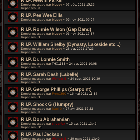
R.I.P. Melvin Parker
Dernier message par
bluesy
«
07 déc. 2021 15:36
Réponses :
3
R.I.P. Pee Wee Ellis
Dernier message par
bluesy
«
09 nov. 2021 00:04
R.I.P. Ronnie Wilson (Gap Band)
Dernier message par
bluesy
«
03 nov. 2021 17:37
Réponses :
1
R.I.P. William Shelby (Dynasty, Lakeside etc...)
Dernier message par
bluesy
«
28 oct. 2021 17:23
Réponses :
1
R.I.P. Dr. Lonnie Smith
Dernier message par
THX1138
«
24 oct. 2021 10:08
Réponses :
2
R.I.P. Sarah Dash (Labelle)
Dernier message par
Wonder B
«
24 sept. 2021 10:36
Réponses :
1
R.I.P. George Phillips (Starpoint)
Dernier message par
FrenCHIC
«
16 mai 2021 11:34
Réponses :
1
R.I.P. Shock G (Humpty)
Dernier message par
Saul D
«
27 avr. 2021 15:22
Réponses :
3
R.I.P. Bob Abrahamian
Dernier message par
silverfox
«
15 avr. 2021 13:45
Réponses :
11
R.I.P. Paul Jackson
Dernier message par
Wonder B
«
20 mars 2021 13:40