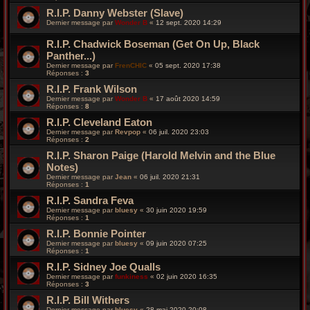
R.I.P. Danny Webster (Slave)
Dernier message par
Wonder B
«
12 sept. 2020 14:29
R.I.P. Chadwick Boseman (Get On Up, Black
Panther...)
Dernier message par
FrenCHIC
«
05 sept. 2020 17:38
Réponses :
3
R.I.P. Frank Wilson
Dernier message par
Wonder B
«
17 août 2020 14:59
Réponses :
8
R.I.P. Cleveland Eaton
Dernier message par
Revpop
«
06 juil. 2020 23:03
Réponses :
2
R.I.P. Sharon Paige (Harold Melvin and the Blue
Notes)
Dernier message par
Jean
«
06 juil. 2020 21:31
Réponses :
1
R.I.P. Sandra Feva
Dernier message par
bluesy
«
30 juin 2020 19:59
Réponses :
1
R.I.P. Bonnie Pointer
Dernier message par
bluesy
«
09 juin 2020 07:25
Réponses :
1
R.I.P. Sidney Joe Qualls
Dernier message par
funkiness
«
02 juin 2020 16:35
Réponses :
3
R.I.P. Bill Withers
Dernier message par
bluesy
«
28 mai 2020 20:08