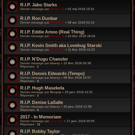
R.I.P. Jabo Starks
Dernier message par
Wonder B
«
02 mai 2018 15:31
R.I.P. Ron Dunbar
Dernier message par
Wonder B
«
08 avr. 2018 02:13
R.I.P. Eddie Amoo (Real Thing)
Dernier message par
Wonder B
«
24 févr. 2018 18:04
R.I.P. Kevin Smith aka Lovebug Starski
Dernier message par
Wonder B
«
11 févr. 2018 10:22
R.I.P. N'Dugu Chancler
Dernier message par
bluesy
«
10 févr. 2018 00:39
Réponses :
1
R.I.P. Dennis Edwards (Temps)
Dernier message par
bluesy
«
09 févr. 2018 23:57
Réponses :
4
R.I.P. Hugh Masekela
Dernier message par
Revpop
«
25 janv. 2018 22:31
Réponses :
2
R.I.P. Denise LaSalle
Dernier message par
bluesy
«
20 janv. 2018 21:59
Réponses :
4
2017 - In Memoriam
Dernier message par
silverfox
«
17 janv. 2018 00:55
Réponses :
11
R.I.P. Bobby Taylor