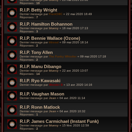
Réponses :
10
R.I.P. Betty Wright
Dernier message par
FrenCHIC
«
22 mai 2020 16:49
Réponses :
7
R.I.P. Hamilton Bohannon
Dernier message par
bluesy
«
16 mai 2020 17:13
Réponses :
3
R.I.P. Bennie Wallace (Ozone)
Dernier message par
titisoul
«
09 mai 2020 18:14
Réponses :
2
R.I.P. Tony Allen
Dernier message par
The Funky Whistler
«
09 mai 2020 17:18
Réponses :
2
R.I.P. Manu Dibango
Dernier message par
bluesy
«
22 avr. 2020 13:07
Réponses :
14
R.I.P. Ryo Kawasaki
Dernier message par
Wonder B
«
13 avr. 2020 14:16
R.I.P. Vaughan Mason
Dernier message par
Jean
«
04 avr. 2020 11:14
R.I.P. Ronn Matlock
Dernier message par
Jean
«
04 avr. 2020 10:32
Réponses :
1
R.I.P. James Carmichael (Instant Funk)
Dernier message par
bluesy
«
15 févr. 2020 12:59
Réponses :
2