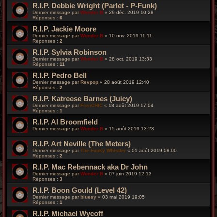
R.I.P. Debbie Wright (Parlet - P-Funk)
Dernier message par
Wonder B
«
29 déc. 2019 10:28
Réponses :
6
R.I.P. Jackie Moore
Dernier message par
Wonder B
«
10 nov. 2019 11:11
Réponses :
2
R.I.P. Sylvia Robinson
Dernier message par
Wonder B
«
28 oct. 2019 13:33
Réponses :
11
R.I.P. Pedro Bell
Dernier message par
Revpop
«
28 août 2019 12:40
Réponses :
2
R.I.P. Katreese Barnes (Juicy)
Dernier message par
FrenCHIC
«
18 août 2019 17:04
Réponses :
1
R.I.P. Al Broomfield
Dernier message par
Wonder B
«
15 août 2019 13:23
R.I.P. Art Neville (The Meters)
Dernier message par
The Funky Whistler
«
01 août 2019 08:00
Réponses :
2
R.I.P. Mac Rebennack aka Dr John
Dernier message par
Wonder B
«
07 juin 2019 12:13
Réponses :
3
R.I.P. Boon Gould (Level 42)
Dernier message par
bluesy
«
03 mai 2019 19:05
Réponses :
1
R.I.P. Michael Wycoff