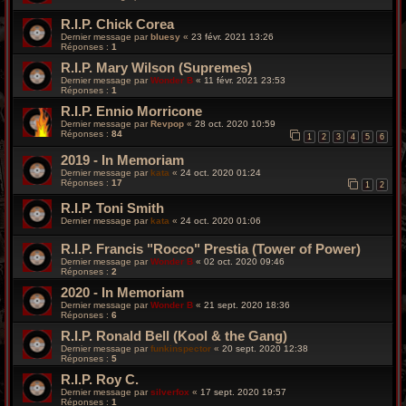
R.I.P. Chick Corea
Dernier message par
bluesy
«
23 févr. 2021 13:26
Réponses :
1
R.I.P. Mary Wilson (Supremes)
Dernier message par
Wonder B
«
11 févr. 2021 23:53
Réponses :
1
R.I.P. Ennio Morricone
Dernier message par
Revpop
«
28 oct. 2020 10:59
Réponses :
84
1
2
3
4
5
6
2019 - In Memoriam
Dernier message par
kata
«
24 oct. 2020 01:24
Réponses :
17
1
2
R.I.P. Toni Smith
Dernier message par
kata
«
24 oct. 2020 01:06
R.I.P. Francis "Rocco" Prestia (Tower of Power)
Dernier message par
Wonder B
«
02 oct. 2020 09:46
Réponses :
2
2020 - In Memoriam
Dernier message par
Wonder B
«
21 sept. 2020 18:36
Réponses :
6
R.I.P. Ronald Bell (Kool & the Gang)
Dernier message par
funkinspector
«
20 sept. 2020 12:38
Réponses :
5
R.I.P. Roy C.
Dernier message par
silverfox
«
17 sept. 2020 19:57
Réponses :
1