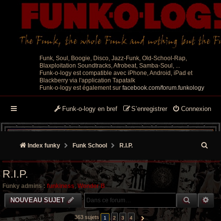
Funk, Soul, Boogie, Disco, Jazz-Funk, Old-School-Rap,
Blaxploitation Soundtracks, Afrobeat, Samba-Soul, ...
Funk-o-logy est compatible avec iPhone, Android, iPad et
Blackberry via l'application Tapatalk
Funk-o-logy est également sur
facebook.com/forum.funkology
Funk-o-logy en bref
S’enregistrer
Connexion
R
Index funky
Funk School
R.I.P.
e
R.I.P.
c
Funky admins :
funkiness
,
Wonder B
h
RECHER
RE
NOUVEAU SUJET
e
363 sujets
1
2
3
4
SUIVANTE