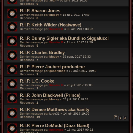
Dernier message par
Jean
«
09 janv. 2018 20:56
Réponses :
6
R.I.P. Sharon Jones
Dernier message par
bluesy
«
18 nov. 2017 17:49
Réponses :
8
R.I.P. Keith Wilder (Heatwave)
Dernier message par
Wonder B
«
30 oct. 2017 03:26
R.I.P. Bunny Sigler aka Bundino Siggalucci
Dernier message par
Wonder B
«
11 oct. 2017 17:50
Réponses :
5
R.I.P. Charles Bradley
Dernier message par
bluesy
«
25 sept. 2017 15:33
Réponses :
7
R.I.P. Pierre Jaubert producteur
Dernier message par
good vibes
«
12 août 2017 16:59
Réponses :
1
R.I.P. L.C. Cooke
Dernier message par
Wonder B
«
23 juil. 2017 15:03
Réponses :
1
R.I.P. John Blackwell (Prince)
Dernier message par
bluesy
«
05 juil. 2017 18:33
Réponses :
1
R.I.P. Denise Matthews aka Vanity
Dernier message par
largo31
«
14 juin 2017 19:06
Réponses :
19
1
2
R.I.P. Pierre DeMudd (Dazz Band)
Dernier message par
funkiness
«
16 mai 2017 00:22
Réponses :
1