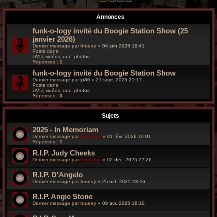
r
Annonces
c
funk-o-logy invité du Boogie Station Show (25
h
janvier 2026)
Dernier message par
bluesy
«
04 juin 2026 19:41
e
Posté dans
DVD, vidéos, doc, photos
Réponses :
1
g
funk-o-logy invité du Boogie Station Show
r
Dernier message par
jp86
«
21 sept. 2025 21:17
Posté dans
DVD, vidéos, doc, photos
o
Réponses :
3
o
Sujets
v
2025 - In Memoriam
Dernier message par
silverfox
«
01 févr. 2026 20:01
y
Réponses :
1
R.I.P. Judy Cheeks
Dernier message par
silverfox
«
02 déc. 2025 22:26
R.I.P. D'Angelo
Dernier message par
bluesy
«
25 oct. 2025 23:16
R.I.P. Angie Stone
Dernier message par
bluesy
«
09 avr. 2025 18:18