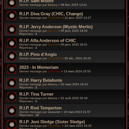
R.I.P. Sam Moore
Dernier message par
bluesy
«
09 févr. 2025 13:41
R.I.P. Diva Gray (CHIC, Change)
Dernier message par
FrenCHIC
«
12 janv. 2025 13:27
R.I.P. Jerry Anderson (Mystic Merlin)
Dernier message par
titisoul
«
05 janv. 2025 18:04
Réponses :
1
R.I.P. Alfa Anderson of CHIC
Dernier message par
titisoul
«
05 janv. 2025 18:01
Réponses :
2
R.I.P. Pino d'Angio
Dernier message par
FrenCHIC
«
05 déc. 2024 20:25
2023 - In Memoriam
Dernier message par
silverfox
«
13 mars 2024 23:53
R.I.P. Harry Belafonte
Dernier message par
bluesy
«
02 mars 2024 19:10
Réponses :
2
R.I.P. Tina Turner
Dernier message par
bluesy
«
01 août 2023 20:18
Réponses :
5
R.I.P. Rod Temperton
Dernier message par
xavounet
«
16 mars 2023 21:57
Réponses :
12
R.I.P. Joni Sledge (Sister Sledge)
Dernier message par
FrenCHIC
«
10 mars 2023 16:35
Réponses :
7