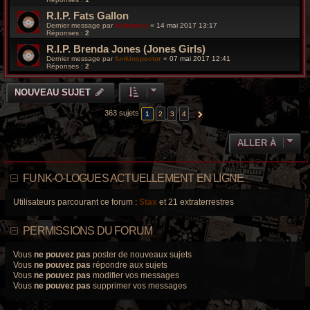
R.I.P. Fats Gallon
Dernier message par
funkiness
«
14 mai 2017 13:17
Réponses :
2
R.I.P. Brenda Jones (Jones Girls)
Dernier message par
funkinspector
«
07 mai 2017 12:41
Réponses :
2
NOUVEAU SUJET
363 sujets
1
2
3
4
SUIVANTE
ALLER À
FUNK-O-LOGUES ACTUELLEMENT EN LIGNE
Utilisateurs parcourant ce forum :
Stax
et 21 extraterrestres
PERMISSIONS DU FORUM
Vous
ne pouvez pas
poster de nouveaux sujets
Vous
ne pouvez pas
répondre aux sujets
Vous
ne pouvez pas
modifier vos messages
Vous
ne pouvez pas
supprimer vos messages