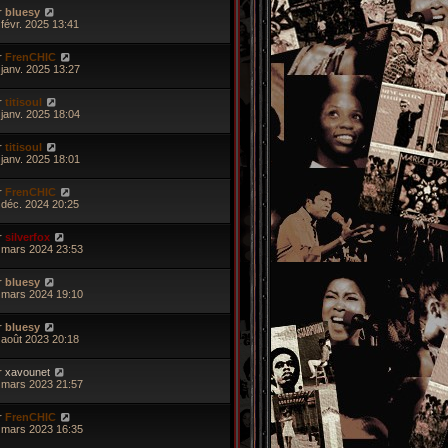
r
bluesy
 févr. 2025 13:41
r
FrenCHIC
 janv. 2025 13:27
r
titisoul
 janv. 2025 18:04
r
titisoul
 janv. 2025 18:01
r
FrenCHIC
 déc. 2024 20:25
r
silverfox
 mars 2024 23:53
r
bluesy
 mars 2024 19:10
r
bluesy
 août 2023 20:18
r
xavounet
 mars 2023 21:57
r
FrenCHIC
 mars 2023 16:35