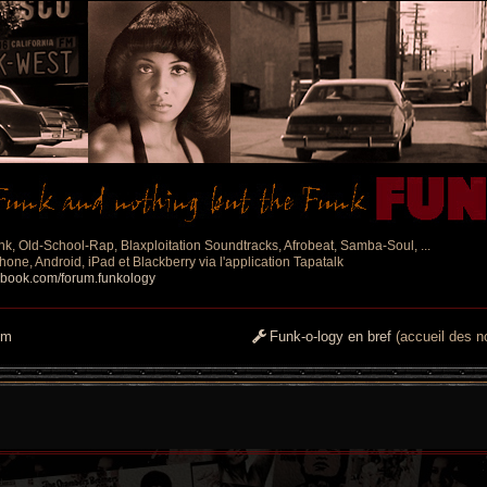
nk, Old-School-Rap, Blaxploitation Soundtracks, Afrobeat, Samba-Soul, ...
one, Android, iPad et Blackberry via l'application Tapatalk
ebook.com/forum.funkology
um
Funk-o-logy en bref
(accueil des no