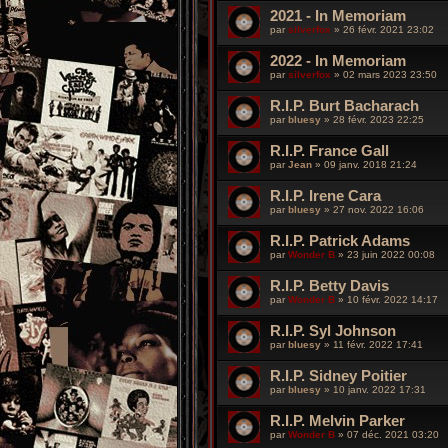
2021 - In Memoriam
par
silverfox
»
26 févr. 2021 23:02
2022 - In Memoriam
par
silverfox
»
02 mars 2023 23:50
R.I.P. Burt Bacharach
par
bluesy
»
28 févr. 2023 22:25
R.I.P. France Gall
par
Jean
»
09 janv. 2018 21:24
R.I.P. Irene Cara
par
bluesy
»
27 nov. 2022 16:06
R.I.P. Patrick Adams
par
Wonder B
»
23 juin 2022 00:08
R.I.P. Betty Davis
par
Wonder B
»
10 févr. 2022 14:17
R.I.P. Syl Johnson
par
bluesy
»
11 févr. 2022 17:41
R.I.P. Sidney Poitier
par
bluesy
»
10 janv. 2022 17:31
R.I.P. Melvin Parker
par
Wonder B
»
07 déc. 2021 03:20