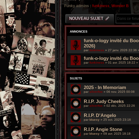
Funky admins :
funkiness
,
Wonder B
NOUVEAU SUJET
ANNONCES
funk-o-logy invité du Boo
2026)
par
funkiness
»
27 janv. 2026 22:36
»
funk-o-logy invité du Bo
par
funkiness
»
01 avr. 2025 18:22
» 
SUJETS
2025 - In Memoriam
par
silverfox
»
06 nov. 2025 00:08
R.I.P. Judy Cheeks
par
silverfox
»
02 déc. 2025 22:26
R.I.P. D'Angelo
par
bluesy
»
25 oct. 2025 23:16
R.I.P. Angie Stone
par
bluesy
»
09 avr. 2025 18:18