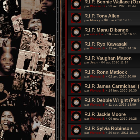
R.I.P. Bennie Wallace (Oz
par
Wonder B
»
23 avr. 2020 13:44
R.I.P. Tony Allen
par
bluesy
»
09 mai 2020 14:45
R.I.P. Manu Dibango
par
silverfox
»
19 mars 2020 16:00
R.I.P. Ryo Kawasaki
par
Wonder B
»
13 avr. 2020 14:16
R.I.P. Vaughan Mason
par
Jean
»
04 avr. 2020 11:14
R.I.P. Ronn Matlock
par
Wonder B
»
02 avr. 2020 20:06
R.I.P. James Carmichael (
par
Wonder B
»
14 févr. 2020 16:30
R.I.P. Debbie Wright (Parl
par
Wonder B
»
11 oct. 2017 18:06
R.I.P. Jackie Moore
par
Wonder B
»
09 nov. 2019 16:28
R.I.P. Sylvia Robinson
par
Wonder B
»
29 sept. 2011 18:10