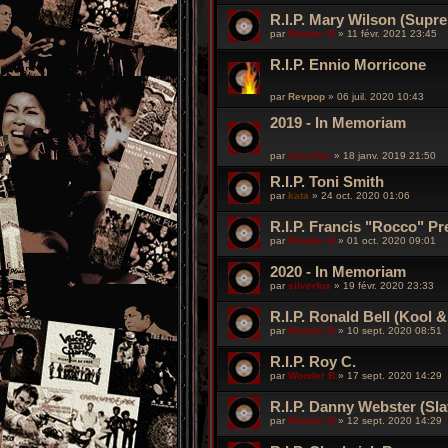
R.I.P. Mary Wilson (Supr
par
Wonder B
»
11 févr. 2021 23:45
R.I.P. Ennio Morricone
par
Revpop
»
06 juil. 2020 10:43
2019 - In Memoriam
par
silverfox
»
18 janv. 2019 21:50
R.I.P. Toni Smith
par
kata
»
24 oct. 2020 01:06
R.I.P. Francis "Rocco" Pr
par
Wonder B
»
01 oct. 2020 09:01
2020 - In Memoriam
par
silverfox
»
19 févr. 2020 23:33
R.I.P. Ronald Bell (Kool 
par
Wonder B
»
10 sept. 2020 08:51
R.I.P. Roy C.
par
Wonder B
»
17 sept. 2020 14:29
R.I.P. Danny Webster (Sla
par
Wonder B
»
12 sept. 2020 14:29