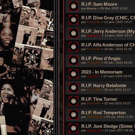
R.I.P. Sam Moore
par
bluesy
»
09 févr. 2025 13:41
R.I.P. Diva Gray (CHIC, 
par
FrenCHIC
»
12 janv. 2025 13:27
R.I.P. Jerry Anderson (My
par
Wonder B
»
12 janv. 2020 20:16
R.I.P. Alfa Anderson of C
par
FrenCHIC
»
18 déc. 2024 21:45
R.I.P. Pino d'Angio
par
FrenCHIC
»
05 déc. 2024 20:25
2023 - In Memoriam
par
silverfox
»
13 mars 2024 23:53
R.I.P. Harry Belafonte
par
FrenCHIC
»
26 avr. 2023 13:17
R.I.P. Tina Turner
par
FrenCHIC
»
25 mai 2023 10:27
R.I.P. Rod Temperton
par
TONY92FR
»
05 oct. 2016 17:00
R.I.P. Joni Sledge (Sister
par
Wonder B
»
12 mars 2017 09:39