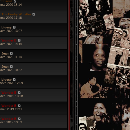
r
titisoul
 mai 2020 18:14
r
The Funky Whistler
 mai 2020 17:18
r
bluesy
 avr. 2020 13:07
r
Wonder B
 avr. 2020 14:16
r
Jean
 avr. 2020 11:14
r
Jean
 avr. 2020 10:32
r
bluesy
 févr. 2020 12:59
r
Wonder B
 déc. 2019 10:28
r
Wonder B
 nov. 2019 11:11
r
Wonder B
 oct. 2019 13:33