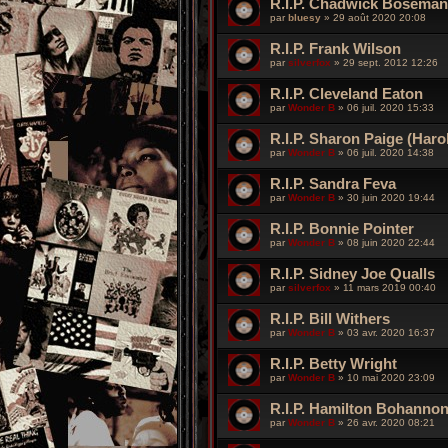
R.I.P. Chadwick Boseman 
par
bluesy
»
29 août 2020 20:08
R.I.P. Frank Wilson
par
silverfox
»
29 sept. 2012 12:26
R.I.P. Cleveland Eaton
par
Wonder B
»
06 juil. 2020 15:33
R.I.P. Sharon Paige (Haro
par
Wonder B
»
06 juil. 2020 14:38
R.I.P. Sandra Feva
par
Wonder B
»
30 juin 2020 19:44
R.I.P. Bonnie Pointer
par
Wonder B
»
08 juin 2020 22:44
R.I.P. Sidney Joe Qualls
par
silverfox
»
11 mars 2019 00:40
R.I.P. Bill Withers
par
Wonder B
»
03 avr. 2020 16:37
R.I.P. Betty Wright
par
Wonder B
»
10 mai 2020 23:09
R.I.P. Hamilton Bohanno
par
Wonder B
»
26 avr. 2020 08:21