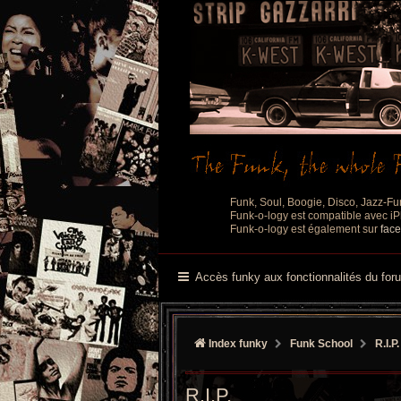
Funk, Soul, Boogie, Disco, Jazz-Fu
Funk-o-logy est compatible avec iPh
Funk-o-logy est également sur
fac
Accès funky aux fonctionnalités du for
Index funky
Funk School
R.I.P.
R.I.P.