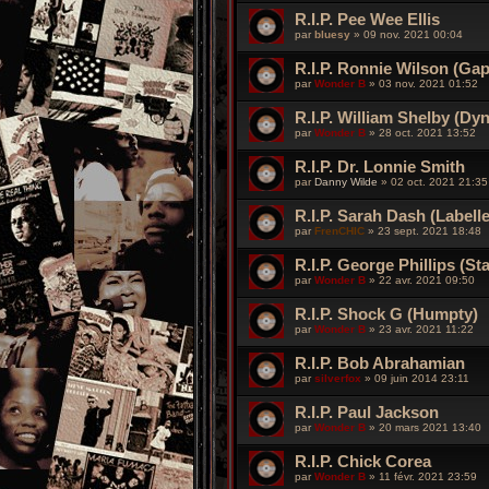
R.I.P. Pee Wee Ellis
par
bluesy
»
09 nov. 2021 00:04
R.I.P. Ronnie Wilson (Ga
par
Wonder B
»
03 nov. 2021 01:52
R.I.P. William Shelby (Dyn
par
Wonder B
»
28 oct. 2021 13:52
R.I.P. Dr. Lonnie Smith
par
Danny Wilde
»
02 oct. 2021 21:35
R.I.P. Sarah Dash (Labelle
par
FrenCHIC
»
23 sept. 2021 18:48
R.I.P. George Phillips (St
par
Wonder B
»
22 avr. 2021 09:50
R.I.P. Shock G (Humpty)
par
Wonder B
»
23 avr. 2021 11:22
R.I.P. Bob Abrahamian
par
silverfox
»
09 juin 2014 23:11
R.I.P. Paul Jackson
par
Wonder B
»
20 mars 2021 13:40
R.I.P. Chick Corea
par
Wonder B
»
11 févr. 2021 23:59