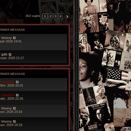
363 sujets
1
2
3
4
SUIVANTE
ERNIER MESSAGE
r
bluesy
 juin 2026 19:41
r
jp86
 sept. 2025 21:17
ERNIER MESSAGE
r
silverfox
 févr. 2026 20:01
r
silverfox
 déc. 2025 22:26
r
bluesy
 oct. 2025 23:16
r
bluesy
 avr. 2025 18:18