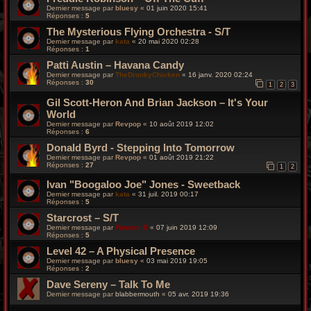
Dernier message par
bluesy
«
01 juin 2020 15:41
Réponses :
5
The Mysterious Flying Orchestra - S/T
Dernier message par
kata
«
20 mai 2020 02:28
Réponses :
1
Patti Austin – Havana Candy
Dernier message par
TheDrunkyChicken
«
16 janv. 2020 02:24
Réponses :
30
1
2
3
Gil Scott-Heron And Brian Jackson – It's Your
World
Dernier message par
Revpop
«
10 août 2019 12:02
Réponses :
6
Donald Byrd - Stepping Into Tomorrow
Dernier message par
Revpop
«
01 août 2019 21:22
Réponses :
27
1
2
Ivan "Boogaloo Joe" Jones - Sweetback
Dernier message par
kata
«
31 juil. 2019 00:17
Réponses :
5
Starcrost – S/T
Dernier message par
Wonder B
«
07 juin 2019 12:09
Réponses :
5
Level 42 – A Physical Presence
Dernier message par
bluesy
«
03 mai 2019 19:05
Réponses :
2
Dave Sereny – Talk To Me
Dernier message par
blabbermouth
«
05 avr. 2019 19:36