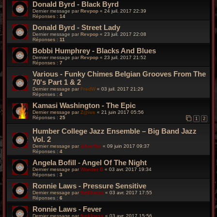
Donald Byrd - Black Byrd
Dernier message par
Revpop
«
24 juil. 2017 22:39
Réponses :
14
Donald Byrd - Street Lady
Dernier message par
Revpop
«
23 juil. 2017 22:08
Réponses :
11
Bobbi Humphrey - Blacks And Blues
Dernier message par
Revpop
«
23 juil. 2017 21:52
Réponses :
7
Various - Funky Chimes Belgian Grooves From The
70's Part 1 & 2
Dernier message par
FredW
«
03 juil. 2017 21:29
Réponses :
4
Kamasi Washington - The Epic
Dernier message par
Z@ius
«
21 juin 2017 05:56
Réponses :
25
1
2
Humber College Jazz Ensemble – Big Band Jazz
Vol. 2
Dernier message par
silverfox
«
09 juin 2017 09:37
Réponses :
4
Angela Bofill ‎- Angel Of The Night
Dernier message par
Wonder B
«
03 avr. 2017 19:34
Réponses :
3
Ronnie Laws - Pressure Sensitive
Dernier message par
funkiness
«
03 avr. 2017 17:55
Réponses :
6
Ronnie Laws - Fever
Dernier message par
funkiness
«
03 avr. 2017 15:56