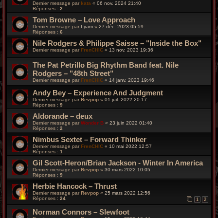
Dernier message par
kata
«
06 nov. 2024 21:40
Réponses :
2
Tom Browne – Love Approach
Dernier message par
Lyam
«
27 déc. 2023 05:59
Réponses :
6
Nile Rodgers & Philippe Saisse – "Inside the Box"
Dernier message par
FrenCHIC
«
13 nov. 2023 19:36
The Pat Petrillo Big Rhythm Band feat. Nile
Rodgers – "48th Street"
Dernier message par
FrenCHIC
«
14 janv. 2023 19:46
Andy Bey – Experience And Judgment
Dernier message par
Revpop
«
01 juil. 2022 20:17
Réponses :
9
Aldorande – deux
Dernier message par
Wonder B
«
23 juin 2022 01:40
Réponses :
2
Nimbus Sextet – Forward Thinker
Dernier message par
FrenCHIC
«
10 mai 2022 12:57
Réponses :
1
Gil Scott-Heron/Brian Jackson - Winter In America
Dernier message par
Revpop
«
30 mars 2022 10:05
Réponses :
9
Herbie Hancock – Thrust
Dernier message par
Revpop
«
25 mars 2022 12:56
Réponses :
24
1
2
Norman Connors – Slewfoot