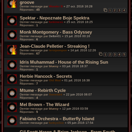
groove
Dernier message par
Wonder B
«
27 oct. 2016 16:28
Réponses :
45
1
2
3
4
Spektar - Nepoznate Boje Spektra
Dernier message par
funkiness
«
25 oct. 2016 16:25
Réponses :
1
Monk Montgomery - Bass Odyssey
Dernier message par
Delbin01
«
15 juil. 2016 00:16
Réponses :
6
Jean-Claude Pelletier - Streaking !
Dernier message par
leroipompon
«
14 juil. 2016 12:26
Réponses :
67
1
2
3
4
5
Idris Muhammad - House of the Rising Sun
Dernier message par
bluesy
«
03 juil. 2016 18:37
Réponses :
1
Herbie Hancock - Secrets
Dernier message par
Old Mod
«
01 juil. 2016 16:38
Réponses :
7
Mtume - Rebirth Cycle
Dernier message par
Sweetdré
«
22 juin 2016 08:07
Réponses :
4
Mel Brown - The Wizard
Dernier message par
bluesy
«
12 juin 2016 03:59
Réponses :
5
Fabiano Orchestra – Butterfly Island
Dernier message par
funkyslice
«
05 juin 2016 17:54
Gil Scott-Heron & Brian Jackson - From South