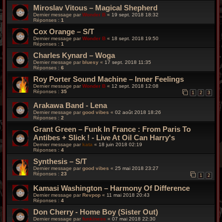
Miroslav Vitous – Magical Shepherd
Dernier message par
Wonder B
«
19 sept. 2018 18:32
Réponses :
1
Cox Orange – S/T
Dernier message par
Wonder B
«
18 sept. 2018 19:50
Réponses :
1
Charles Kynard – Woga
Dernier message par
bluesy
«
17 sept. 2018 11:35
Réponses :
6
Roy Porter Sound Machine – Inner Feelings
Dernier message par
Wonder B
«
12 sept. 2018 12:08
Réponses :
35
1
2
3
Arakawa Band - Lena
Dernier message par
good vibes
«
02 août 2018 18:26
Réponses :
2
Grant Green – Funk In France : From Paris To
Antibes + Slick ! - Live At Oil Can Harry's
Dernier message par
kata
«
18 juin 2018 02:19
Réponses :
4
Synthesis – S/T
Dernier message par
good vibes
«
25 mai 2018 23:27
Réponses :
23
1
2
Kamasi Washington – Harmony Of Difference
Dernier message par
Revpop
«
11 mai 2018 20:43
Réponses :
4
Don Cherry - Home Boy (Sister Out)
Dernier message par
funkiness
«
07 mai 2018 22:30