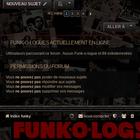
NOUVEAU SUJET
362 sujets
1
2
3
4
SUIVANTE
ALLER À
FUNK-O-LOGUES ACTUELLEMENT EN LIGNE
Utilisateurs parcourant ce forum : Aucun Funk-o-logue et 88 extraterrestres
PERMISSIONS DU FORUM
Vous
ne pouvez pas
poster de nouveaux sujets
Vous
ne pouvez pas
répondre aux sujets
Vous
ne pouvez pas
modifier vos messages
Vous
ne pouvez pas
supprimer vos messages
Index funky
Nous contacter