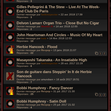
Réponses :
3
Gilles Pellegrini & The Stew – Live At The Week-
End Club De Paris
Dernier message par
funkinspector
«
22 avr. 2018 17:39
Réponses :
3
Delvon Lamarr Organ Trio – Close But No Cigar
Dernier message par
Wonder B
«
14 avr. 2018 12:00
Réponses :
2
John Heartsman And Circles – Music Of My Heart
Dernier message par
kata
«
14 févr. 2018 12:03
Réponses :
10
Herbie Hancock - Flood
Dernier message par
Revpop
«
13 janv. 2018 21:07
Réponses :
22
1
2
Masayoshi Takanaka - An Insatiable High
Dernier message par
funkinspector
«
28 oct. 2017 22:29
Réponses :
8
Son de guitare dans Steppin' In It de Herbie
Hancock
Dernier message par
amundsen
«
16 août 2017 16:51
Réponses :
7
Bobbi Humphrey - Fancy Dancer
Dernier message par
Revpop
«
31 juil. 2017 21:30
Réponses :
25
1
2
Bobbi Humphrey - Satin Doll
Dernier message par
Revpop
«
25 juil. 2017 21:32
Réponses :
4