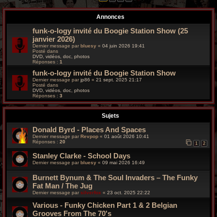
r
Annonces
c
funk-o-logy invité du Boogie Station Show (25
h
janvier 2026)
Dernier message par
bluesy
«
04 juin 2026 19:41
e
Posté dans
DVD, vidéos, doc, photos
Réponses :
1
g
funk-o-logy invité du Boogie Station Show
r
Dernier message par
jp86
«
21 sept. 2025 21:17
Posté dans
DVD, vidéos, doc, photos
o
Réponses :
3
o
Sujets
v
Donald Byrd - Places And Spaces
Dernier message par
Revpop
«
01 août 2026 10:41
y
Réponses :
20
1
2
Stanley Clarke - School Days
Dernier message par
bluesy
«
09 mai 2026 16:49
Burnett Bynum & The Soul Invaders – The Funky
Fat Man / The Jug
Dernier message par
silverfox
«
23 oct. 2025 22:22
Various ‎- Funky Chicken Part 1 & 2 Belgian
Grooves From The 70's