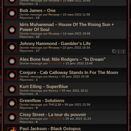
Dernier message par
Revpop
«
15 mars 2022 16:44
Réponses :
3
Bob James – One
Dernier message par
Revpop
«
15 mars 2022 11:58
Réponses :
13
Idris Muhammad – House Of The Rising Sun +
Power Of Soul
Dernier message par
Revpop
«
14 mars 2022 18:06
Réponses :
13
Johnny Hammond - Gambler's Life
Dernier message par
Revpop
«
22 janv. 2022 16:34
Réponses :
17
1
2
Alex Bone feat. Nile Rodgers – "In Dream"
Dernier message par
FrenCHIC
«
15 janv. 2022 13:46
Conjure - Cab Calloway Stands In For The Moon
Dernier message par
bluesy
«
05 janv. 2022 20:38
Réponses :
1
Kurt Elling – SuperBlue
Dernier message par
bluesy
«
03 nov. 2021 18:11
Réponses :
3
Greenflow - Solutions
Dernier message par
THX1138
«
09 juin 2021 21:56
Réponses :
9
Cissy Street - La tour du pouvoir
Dernier message par
FrenCHIC
«
25 avr. 2021 11:23
Réponses :
6
Paul Jackson - Black Octopus