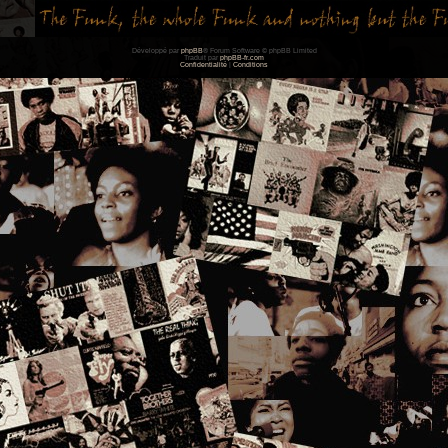
Développé par
phpBB
® Forum Software © phpBB Limited
Traduit par
phpBB-fr.com
Confidentialité
|
Conditions