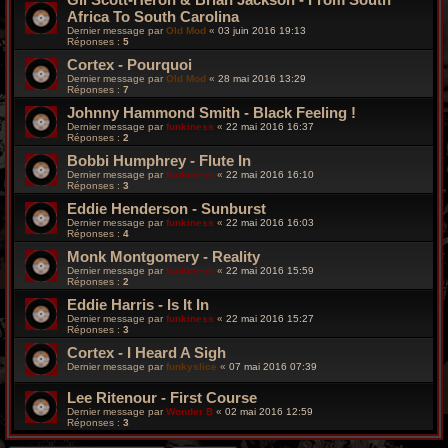
Africa To South Carolina
Dernier message par
Old Mod
«
03 juin 2016 19:13
Réponses :
5
Cortex - Pourquoi
Dernier message par
Old Mod
«
28 mai 2016 13:29
Réponses :
7
Johnny Hammond Smith - Black Feeling !
Dernier message par
funkiness
«
22 mai 2016 16:37
Réponses :
2
Bobbi Humphrey - Flute In
Dernier message par
funkiness
«
22 mai 2016 16:10
Réponses :
3
Eddie Henderson - Sunburst
Dernier message par
funkiness
«
22 mai 2016 16:03
Réponses :
4
Monk Montgomery - Reality
Dernier message par
funkiness
«
22 mai 2016 15:59
Réponses :
2
Eddie Harris - Is It In
Dernier message par
funkiness
«
22 mai 2016 15:27
Réponses :
3
Cortex - I Heard A Sigh
Dernier message par
funkyslice
«
07 mai 2016 07:39
Lee Ritenour - First Course
Dernier message par
Wonder B
«
02 mai 2016 12:59
Réponses :
3