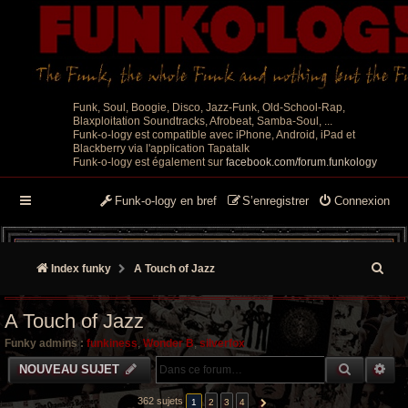
Funk, Soul, Boogie, Disco, Jazz-Funk, Old-School-Rap,
Blaxploitation Soundtracks, Afrobeat, Samba-Soul, ...
Funk-o-logy est compatible avec iPhone, Android, iPad et
Blackberry via l'application Tapatalk
Funk-o-logy est également sur
facebook.com/forum.funkology
Funk-o-logy en bref
S’enregistrer
Connexion
R
Index funky
A Touch of Jazz
e
A Touch of Jazz
c
Funky admins :
funkiness
,
Wonder B
,
silverfox
h
RECHER
RE
NOUVEAU SUJET
e
362 sujets
1
2
3
4
SUIVANTE