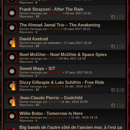
Réponses :
6
Frank Strazzeri - After The Rain
Dernier message par
funkiness
«
03 avr. 2017 15:31
Réponses :
19
1
2
The Ahmad Jamal Trio ‎– The Awakening
Dernier message par
Old Mod
«
19 mars 2017 16:21
Réponses :
2
David Axelrod
Dernier message par
sixtiesfan
«
17 mars 2017 18:16
Réponses :
29
1
2
Noel McGhie ‎– Noel McGhie & Space Spies
Dernier message par
pktza
«
03 févr. 2017 14:19
Réponses :
9
Sweet Maya – S/T
Dernier message par
Wonder B
«
07 janv. 2017 00:21
Réponses :
2
Dizzy Gillespie & Lalo Schifrin - Free Ride
Dernier message par
Sweetdré
«
15 déc. 2016 11:57
Réponses :
22
1
2
Jean-Claude Pierric – Godchild
Dernier message par
titisoul
«
11 déc. 2016 20:53
Réponses :
23
1
2
Willie Bobo - Tomorrow Is Here
Dernier message par
funkinspector
«
11 déc. 2016 18:19
Réponses :
1
Big bands de l'autre côté de l'ancien mur, à l'est ça