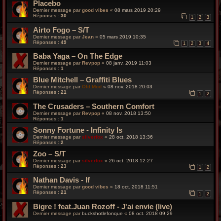
Placebo
Dernier message par
good vibes
«
08 mars 2019 20:29
Réponses :
30
1
2
3
Airto Fogo – S/T
Dernier message par
Jean
«
05 mars 2019 10:35
Réponses :
49
1
2
3
4
Baba Yaga – On The Edge
Dernier message par
Revpop
«
08 janv. 2019 11:03
Réponses :
1
Blue Mitchell – Graffiti Blues
Dernier message par
Old Mod
«
08 nov. 2018 20:03
Réponses :
21
1
2
The Crusaders – Southern Comfort
Dernier message par
Revpop
«
08 nov. 2018 13:50
Réponses :
1
Sonny Fortune - Infinity Is
Dernier message par
silverfox
«
28 oct. 2018 13:36
Réponses :
2
Zoo – S/T
Dernier message par
silverfox
«
26 oct. 2018 12:27
Réponses :
23
1
2
Nathan Davis - If
Dernier message par
good vibes
«
18 oct. 2018 11:51
Réponses :
21
1
2
Bigre ! feat.Juan Rozoff - J'ai envie (live)
Dernier message par
buckshotlefonque
«
08 oct. 2018 09:29