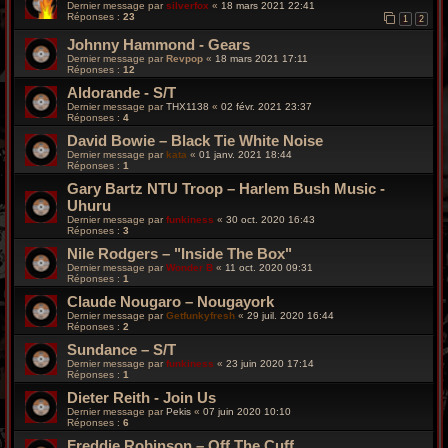
Dernier message par
silverfox
«
18 mars 2021 22:41
Réponses :
23
1
2
Johnny Hammond - Gears
Dernier message par
Revpop
«
18 mars 2021 17:11
Réponses :
12
Aldorande - S/T
Dernier message par
THX1138
«
02 févr. 2021 23:37
Réponses :
4
David Bowie – Black Tie White Noise
Dernier message par
kata
«
01 janv. 2021 18:44
Réponses :
1
Gary Bartz NTU Troop – Harlem Bush Music -
Uhuru
Dernier message par
funkiness
«
30 oct. 2020 16:43
Réponses :
3
Nile Rodgers – "Inside The Box"
Dernier message par
Wonder B
«
11 oct. 2020 09:31
Réponses :
1
Claude Nougaro – Nougayork
Dernier message par
Getfunkyfresh
«
29 juil. 2020 16:44
Réponses :
2
Sundance – S/T
Dernier message par
funkiness
«
23 juin 2020 17:14
Réponses :
1
Dieter Reith - Join Us
Dernier message par
Pekis
«
07 juin 2020 10:10
Réponses :
6
Freddie Robinson – Off The Cuff