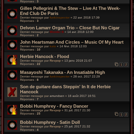
Réponses :
3
Gilles Pellegrini & The Stew – Live At The Week-
End Club De Paris
Dernier message par
funkinspector
«
22 avr. 2018 17:39
Réponses :
3
Delvon Lamarr Organ Trio – Close But No Cigar
Dernier message par
Wonder B
«
14 avr. 2018 12:00
Réponses :
2
John Heartsman And Circles – Music Of My Heart
Dernier message par
kata
«
14 févr. 2018 12:03
Réponses :
10
Herbie Hancock - Flood
Dernier message par
Revpop
«
13 janv. 2018 21:07
Réponses :
22
1
2
Masayoshi Takanaka - An Insatiable High
Dernier message par
funkinspector
«
28 oct. 2017 22:29
Réponses :
8
Son de guitare dans Steppin' In It de Herbie
Hancock
Dernier message par
amundsen
«
16 août 2017 16:51
Réponses :
7
Bobbi Humphrey - Fancy Dancer
Dernier message par
Revpop
«
31 juil. 2017 21:30
Réponses :
25
1
2
Bobbi Humphrey - Satin Doll
Dernier message par
Revpop
«
25 juil. 2017 21:32
Réponses :
4