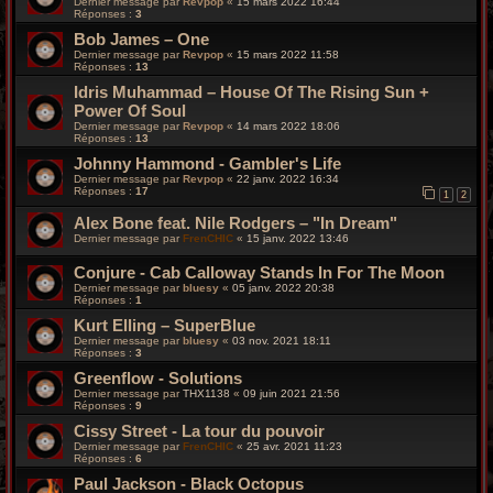
Dernier message par
Revpop
«
15 mars 2022 16:44
Réponses :
3
Bob James – One
Dernier message par
Revpop
«
15 mars 2022 11:58
Réponses :
13
Idris Muhammad – House Of The Rising Sun +
Power Of Soul
Dernier message par
Revpop
«
14 mars 2022 18:06
Réponses :
13
Johnny Hammond - Gambler's Life
Dernier message par
Revpop
«
22 janv. 2022 16:34
Réponses :
17
1
2
Alex Bone feat. Nile Rodgers – "In Dream"
Dernier message par
FrenCHIC
«
15 janv. 2022 13:46
Conjure - Cab Calloway Stands In For The Moon
Dernier message par
bluesy
«
05 janv. 2022 20:38
Réponses :
1
Kurt Elling – SuperBlue
Dernier message par
bluesy
«
03 nov. 2021 18:11
Réponses :
3
Greenflow - Solutions
Dernier message par
THX1138
«
09 juin 2021 21:56
Réponses :
9
Cissy Street - La tour du pouvoir
Dernier message par
FrenCHIC
«
25 avr. 2021 11:23
Réponses :
6
Paul Jackson - Black Octopus