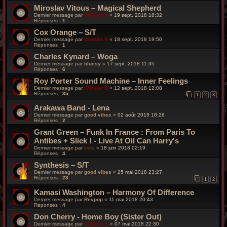
Miroslav Vitous – Magical Shepherd
Dernier message par
Wonder B
«
19 sept. 2018 18:32
Réponses :
1
Cox Orange – S/T
Dernier message par
Wonder B
«
18 sept. 2018 19:50
Réponses :
1
Charles Kynard – Woga
Dernier message par
bluesy
«
17 sept. 2018 11:35
Réponses :
6
Roy Porter Sound Machine – Inner Feelings
Dernier message par
Wonder B
«
12 sept. 2018 12:08
Réponses :
35
1
2
3
Arakawa Band - Lena
Dernier message par
good vibes
«
02 août 2018 18:26
Réponses :
2
Grant Green – Funk In France : From Paris To
Antibes + Slick ! - Live At Oil Can Harry's
Dernier message par
kata
«
18 juin 2018 02:19
Réponses :
4
Synthesis – S/T
Dernier message par
good vibes
«
25 mai 2018 23:27
Réponses :
23
1
2
Kamasi Washington – Harmony Of Difference
Dernier message par
Revpop
«
11 mai 2018 20:43
Réponses :
4
Don Cherry - Home Boy (Sister Out)
Dernier message par
funkiness
«
07 mai 2018 22:30