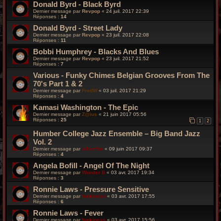
Donald Byrd - Black Byrd
Dernier message par
Revpop
«
24 juil. 2017 22:39
Réponses :
14
Donald Byrd - Street Lady
Dernier message par
Revpop
«
23 juil. 2017 22:08
Réponses :
11
Bobbi Humphrey - Blacks And Blues
Dernier message par
Revpop
«
23 juil. 2017 21:52
Réponses :
7
Various - Funky Chimes Belgian Grooves From The
70's Part 1 & 2
Dernier message par
FredW
«
03 juil. 2017 21:29
Réponses :
4
Kamasi Washington - The Epic
Dernier message par
Z@ius
«
21 juin 2017 05:56
Réponses :
25
1
2
Humber College Jazz Ensemble – Big Band Jazz
Vol. 2
Dernier message par
silverfox
«
09 juin 2017 09:37
Réponses :
4
Angela Bofill ‎- Angel Of The Night
Dernier message par
Wonder B
«
03 avr. 2017 19:34
Réponses :
3
Ronnie Laws - Pressure Sensitive
Dernier message par
funkiness
«
03 avr. 2017 17:55
Réponses :
6
Ronnie Laws - Fever
Dernier message par
funkiness
«
03 avr. 2017 15:56