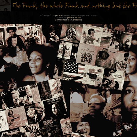
Développé par
phpBB
® Forum Software © phpBB Limited
Traduit par
phpBB-fr.com
Confidentialité
|
Conditions