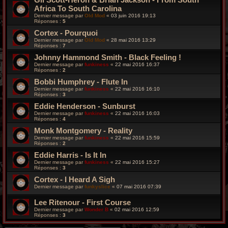
Africa To South Carolina
Dernier message par
Old Mod
«
03 juin 2016 19:13
Réponses :
5
Cortex - Pourquoi
Dernier message par
Old Mod
«
28 mai 2016 13:29
Réponses :
7
Johnny Hammond Smith - Black Feeling !
Dernier message par
funkiness
«
22 mai 2016 16:37
Réponses :
2
Bobbi Humphrey - Flute In
Dernier message par
funkiness
«
22 mai 2016 16:10
Réponses :
3
Eddie Henderson - Sunburst
Dernier message par
funkiness
«
22 mai 2016 16:03
Réponses :
4
Monk Montgomery - Reality
Dernier message par
funkiness
«
22 mai 2016 15:59
Réponses :
2
Eddie Harris - Is It In
Dernier message par
funkiness
«
22 mai 2016 15:27
Réponses :
3
Cortex - I Heard A Sigh
Dernier message par
funkyslice
«
07 mai 2016 07:39
Lee Ritenour - First Course
Dernier message par
Wonder B
«
02 mai 2016 12:59
Réponses :
3