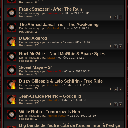
Réponses :
6
Frank Strazzeri - After The Rain
Dernier message par
funkiness
«
03 avr. 2017 15:31
Réponses :
19
1
2
The Ahmad Jamal Trio ‎– The Awakening
Dernier message par
Old Mod
«
19 mars 2017 16:21
Réponses :
2
David Axelrod
Dernier message par
sixtiesfan
«
17 mars 2017 18:16
Réponses :
29
1
2
Noel McGhie ‎– Noel McGhie & Space Spies
Dernier message par
pktza
«
03 févr. 2017 14:19
Réponses :
9
Sweet Maya – S/T
Dernier message par
Wonder B
«
07 janv. 2017 00:21
Réponses :
2
Dizzy Gillespie & Lalo Schifrin - Free Ride
Dernier message par
Sweetdré
«
15 déc. 2016 11:57
Réponses :
22
1
2
Jean-Claude Pierric – Godchild
Dernier message par
titisoul
«
11 déc. 2016 20:53
Réponses :
23
1
2
Willie Bobo - Tomorrow Is Here
Dernier message par
funkinspector
«
11 déc. 2016 18:19
Réponses :
1
Big bands de l'autre côté de l'ancien mur, à l'est ça