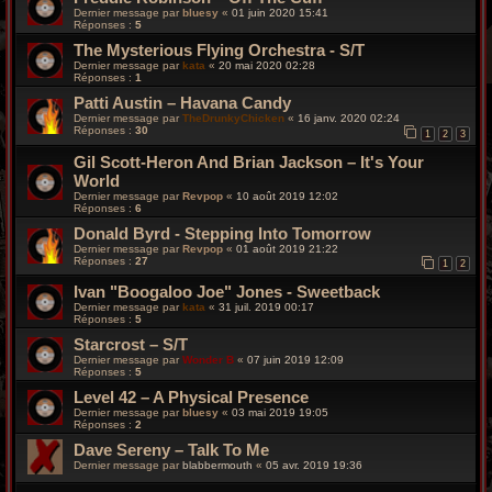
Dernier message par
bluesy
«
01 juin 2020 15:41
Réponses :
5
The Mysterious Flying Orchestra - S/T
Dernier message par
kata
«
20 mai 2020 02:28
Réponses :
1
Patti Austin – Havana Candy
Dernier message par
TheDrunkyChicken
«
16 janv. 2020 02:24
Réponses :
30
1
2
3
Gil Scott-Heron And Brian Jackson – It's Your
World
Dernier message par
Revpop
«
10 août 2019 12:02
Réponses :
6
Donald Byrd - Stepping Into Tomorrow
Dernier message par
Revpop
«
01 août 2019 21:22
Réponses :
27
1
2
Ivan "Boogaloo Joe" Jones - Sweetback
Dernier message par
kata
«
31 juil. 2019 00:17
Réponses :
5
Starcrost – S/T
Dernier message par
Wonder B
«
07 juin 2019 12:09
Réponses :
5
Level 42 – A Physical Presence
Dernier message par
bluesy
«
03 mai 2019 19:05
Réponses :
2
Dave Sereny – Talk To Me
Dernier message par
blabbermouth
«
05 avr. 2019 19:36