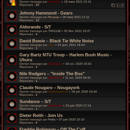
Dernier message par
silverfox
«
18 mars 2021 22:41
Réponses :
23
1
2
Johnny Hammond - Gears
Dernier message par
Revpop
«
18 mars 2021 17:11
Réponses :
12
Aldorande - S/T
Dernier message par
THX1138
«
02 févr. 2021 23:37
Réponses :
4
David Bowie – Black Tie White Noise
Dernier message par
kata
«
01 janv. 2021 18:44
Réponses :
1
Gary Bartz NTU Troop – Harlem Bush Music -
Uhuru
Dernier message par
funkiness
«
30 oct. 2020 16:43
Réponses :
3
Nile Rodgers – "Inside The Box"
Dernier message par
Wonder B
«
11 oct. 2020 09:31
Réponses :
1
Claude Nougaro – Nougayork
Dernier message par
Getfunkyfresh
«
29 juil. 2020 16:44
Réponses :
2
Sundance – S/T
Dernier message par
funkiness
«
23 juin 2020 17:14
Réponses :
1
Dieter Reith - Join Us
Dernier message par
Pekis
«
07 juin 2020 10:10
Réponses :
6
Freddie Robinson – Off The Cuff