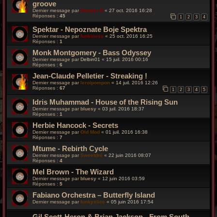
groove
Dernier message par
Wonder B
«
27 oct. 2016 16:28
Réponses :
45
1
2
3
4
Spektar - Nepoznate Boje Spektra
Dernier message par
funkiness
«
25 oct. 2016 16:25
Réponses :
1
Monk Montgomery - Bass Odyssey
Dernier message par
Delbin01
«
15 juil. 2016 00:16
Réponses :
6
Jean-Claude Pelletier - Streaking !
Dernier message par
leroipompon
«
14 juil. 2016 12:26
Réponses :
67
1
2
3
4
5
Idris Muhammad - House of the Rising Sun
Dernier message par
bluesy
«
03 juil. 2016 18:37
Réponses :
1
Herbie Hancock - Secrets
Dernier message par
Old Mod
«
01 juil. 2016 16:38
Réponses :
7
Mtume - Rebirth Cycle
Dernier message par
Sweetdré
«
22 juin 2016 08:07
Réponses :
4
Mel Brown - The Wizard
Dernier message par
bluesy
«
12 juin 2016 03:59
Réponses :
5
Fabiano Orchestra – Butterfly Island
Dernier message par
funkyslice
«
05 juin 2016 17:54
Gil Scott-Heron & Brian Jackson - From South