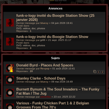
r
Annonces
c
funk-o-logy invité du Boogie Station Show (25
h
janvier 2026)
Dernier message par
bluesy
«
04 juin 2026 19:41
e
Posté dans
DVD, vidéos, doc, photos
Réponses :
1
g
funk-o-logy invité du Boogie Station Show
r
Dernier message par
jp86
«
21 sept. 2025 21:17
Posté dans
DVD, vidéos, doc, photos
o
Réponses :
3
o
Sujets
v
Donald Byrd - Places And Spaces
Dernier message par
Revpop
«
01 août 2026 10:41
y
Réponses :
20
1
2
Stanley Clarke - School Days
Dernier message par
bluesy
«
09 mai 2026 16:49
Burnett Bynum & The Soul Invaders – The Funky
Fat Man / The Jug
Dernier message par
silverfox
«
23 oct. 2025 22:22
Various ‎- Funky Chicken Part 1 & 2 Belgian
Grooves From The 70's