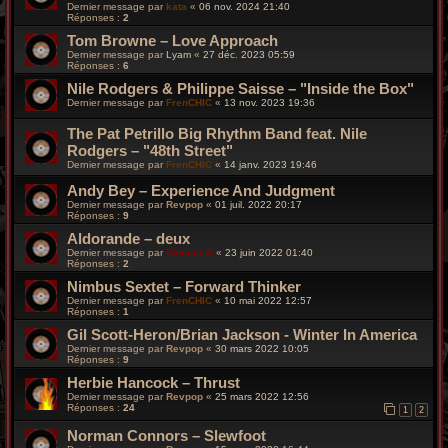
Dernier message par
kata
«
06 nov. 2024 21:40
Réponses :
2
Tom Browne – Love Approach
Dernier message par
Lyam
«
27 déc. 2023 05:59
Réponses :
6
Nile Rodgers & Philippe Saisse – "Inside the Box"
Dernier message par
FrenCHIC
«
13 nov. 2023 19:36
The Pat Petrillo Big Rhythm Band feat. Nile
Rodgers – "48th Street"
Dernier message par
FrenCHIC
«
14 janv. 2023 19:46
Andy Bey – Experience And Judgment
Dernier message par
Revpop
«
01 juil. 2022 20:17
Réponses :
9
Aldorande – deux
Dernier message par
Wonder B
«
23 juin 2022 01:40
Réponses :
2
Nimbus Sextet – Forward Thinker
Dernier message par
FrenCHIC
«
10 mai 2022 12:57
Réponses :
1
Gil Scott-Heron/Brian Jackson - Winter In America
Dernier message par
Revpop
«
30 mars 2022 10:05
Réponses :
9
Herbie Hancock – Thrust
Dernier message par
Revpop
«
25 mars 2022 12:56
Réponses :
24
1
2
Norman Connors – Slewfoot