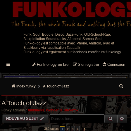
Funk, Soul, Boogie, Disco, Jazz-Funk, Old-School-Rap,
Blaxploitation Soundtracks, Afrobeat, Samba-Soul, ...
Funk-o-logy est compatible avec iPhone, Android, iPad et
Blackberry via l'application Tapatalk
Funk-o-logy est également sur
facebook.com/forum.funkology
Funk-o-logy en bref
S’enregistrer
Connexion
R
Index funky
A Touch of Jazz
e
A Touch of Jazz
c
Funky admins :
funkiness
,
Wonder B
,
silverfox
h
RECHER
RE
NOUVEAU SUJET
e
362 sujets
1
2
3
4
SUIVANTE