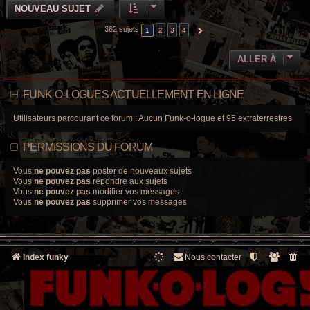
NOUVEAU SUJET
362 sujets
1
2
3
4
SUIVANTE
ALLER À
FUNK-O-LOGUES ACTUELLEMENT EN LIGNE
Utilisateurs parcourant ce forum : Aucun Funk-o-logue et 95 extraterrestres
PERMISSIONS DU FORUM
Vous
ne pouvez pas
poster de nouveaux sujets
Vous
ne pouvez pas
répondre aux sujets
Vous
ne pouvez pas
modifier vos messages
Vous
ne pouvez pas
supprimer vos messages
Index funky
Nous contacter