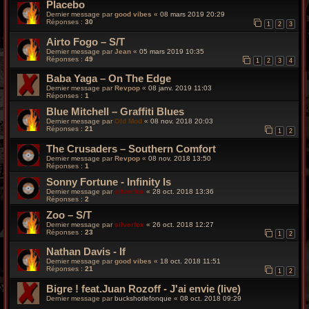
Placebo
Dernier message par
good vibes
«
08 mars 2019 20:29
Réponses :
30
1
2
3
Airto Fogo – S/T
Dernier message par
Jean
«
05 mars 2019 10:35
Réponses :
49
1
2
3
4
Baba Yaga – On The Edge
Dernier message par
Revpop
«
08 janv. 2019 11:03
Réponses :
1
Blue Mitchell – Graffiti Blues
Dernier message par
Old Mod
«
08 nov. 2018 20:03
Réponses :
21
1
2
The Crusaders – Southern Comfort
Dernier message par
Revpop
«
08 nov. 2018 13:50
Réponses :
1
Sonny Fortune - Infinity Is
Dernier message par
silverfox
«
28 oct. 2018 13:36
Réponses :
2
Zoo – S/T
Dernier message par
silverfox
«
26 oct. 2018 12:27
Réponses :
23
1
2
Nathan Davis - If
Dernier message par
good vibes
«
18 oct. 2018 11:51
Réponses :
21
1
2
Bigre ! feat.Juan Rozoff - J'ai envie (live)
Dernier message par
buckshotlefonque
«
08 oct. 2018 09:29