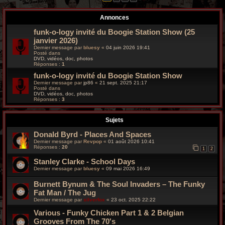
r
Annonces
c
funk-o-logy invité du Boogie Station Show (25
h
janvier 2026)
Dernier message par
bluesy
«
04 juin 2026 19:41
e
Posté dans
DVD, vidéos, doc, photos
Réponses :
1
g
funk-o-logy invité du Boogie Station Show
r
Dernier message par
jp86
«
21 sept. 2025 21:17
Posté dans
DVD, vidéos, doc, photos
o
Réponses :
3
o
Sujets
v
Donald Byrd - Places And Spaces
Dernier message par
Revpop
«
01 août 2026 10:41
y
Réponses :
20
1
2
Stanley Clarke - School Days
Dernier message par
bluesy
«
09 mai 2026 16:49
Burnett Bynum & The Soul Invaders – The Funky
Fat Man / The Jug
Dernier message par
silverfox
«
23 oct. 2025 22:22
Various ‎- Funky Chicken Part 1 & 2 Belgian
Grooves From The 70's