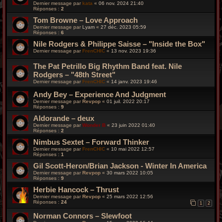
Dernier message par
kata
«
06 nov. 2024 21:40
Réponses :
2
Tom Browne – Love Approach
Dernier message par
Lyam
«
27 déc. 2023 05:59
Réponses :
6
Nile Rodgers & Philippe Saisse – "Inside the Box"
Dernier message par
FrenCHIC
«
13 nov. 2023 19:36
The Pat Petrillo Big Rhythm Band feat. Nile
Rodgers – "48th Street"
Dernier message par
FrenCHIC
«
14 janv. 2023 19:46
Andy Bey – Experience And Judgment
Dernier message par
Revpop
«
01 juil. 2022 20:17
Réponses :
9
Aldorande – deux
Dernier message par
Wonder B
«
23 juin 2022 01:40
Réponses :
2
Nimbus Sextet – Forward Thinker
Dernier message par
FrenCHIC
«
10 mai 2022 12:57
Réponses :
1
Gil Scott-Heron/Brian Jackson - Winter In America
Dernier message par
Revpop
«
30 mars 2022 10:05
Réponses :
9
Herbie Hancock – Thrust
Dernier message par
Revpop
«
25 mars 2022 12:56
Réponses :
24
1
2
Norman Connors – Slewfoot