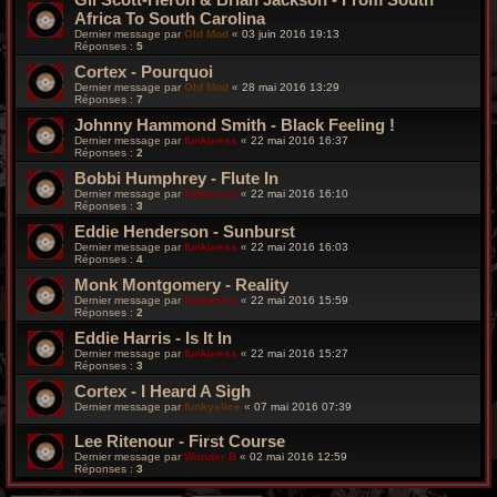
Africa To South Carolina
Dernier message par
Old Mod
«
03 juin 2016 19:13
Réponses :
5
Cortex - Pourquoi
Dernier message par
Old Mod
«
28 mai 2016 13:29
Réponses :
7
Johnny Hammond Smith - Black Feeling !
Dernier message par
funkiness
«
22 mai 2016 16:37
Réponses :
2
Bobbi Humphrey - Flute In
Dernier message par
funkiness
«
22 mai 2016 16:10
Réponses :
3
Eddie Henderson - Sunburst
Dernier message par
funkiness
«
22 mai 2016 16:03
Réponses :
4
Monk Montgomery - Reality
Dernier message par
funkiness
«
22 mai 2016 15:59
Réponses :
2
Eddie Harris - Is It In
Dernier message par
funkiness
«
22 mai 2016 15:27
Réponses :
3
Cortex - I Heard A Sigh
Dernier message par
funkyslice
«
07 mai 2016 07:39
Lee Ritenour - First Course
Dernier message par
Wonder B
«
02 mai 2016 12:59
Réponses :
3