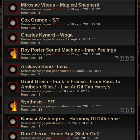
Miroslav Vitous – Magical Shepherd
Dernier message par
Wonder B
«
19 sept. 2018 18:32
Réponses :
1
Cox Orange – S/T
Dernier message par
Wonder B
«
18 sept. 2018 19:50
Réponses :
1
Charles Kynard – Woga
Dernier message par
bluesy
«
17 sept. 2018 11:35
Réponses :
6
Roy Porter Sound Machine – Inner Feelings
Dernier message par
Wonder B
«
12 sept. 2018 12:08
Réponses :
35
1
2
3
Arakawa Band - Lena
Dernier message par
good vibes
«
02 août 2018 18:26
Réponses :
2
Grant Green – Funk In France : From Paris To
Antibes + Slick ! - Live At Oil Can Harry's
Dernier message par
kata
«
18 juin 2018 02:19
Réponses :
4
Synthesis – S/T
Dernier message par
good vibes
«
25 mai 2018 23:27
Réponses :
23
1
2
Kamasi Washington – Harmony Of Difference
Dernier message par
Revpop
«
11 mai 2018 20:43
Réponses :
4
Don Cherry - Home Boy (Sister Out)
Dernier message par
funkiness
«
07 mai 2018 22:30