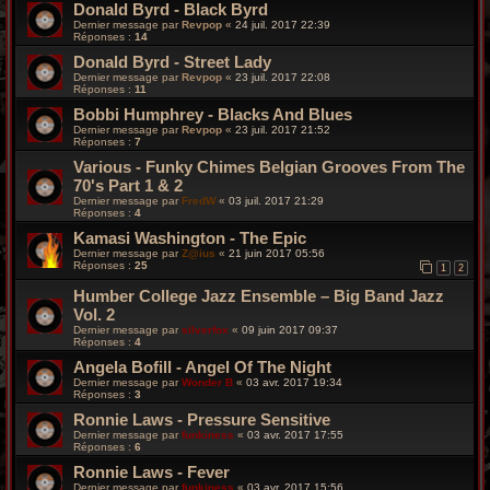
Donald Byrd - Black Byrd
Dernier message par
Revpop
«
24 juil. 2017 22:39
Réponses :
14
Donald Byrd - Street Lady
Dernier message par
Revpop
«
23 juil. 2017 22:08
Réponses :
11
Bobbi Humphrey - Blacks And Blues
Dernier message par
Revpop
«
23 juil. 2017 21:52
Réponses :
7
Various - Funky Chimes Belgian Grooves From The
70's Part 1 & 2
Dernier message par
FredW
«
03 juil. 2017 21:29
Réponses :
4
Kamasi Washington - The Epic
Dernier message par
Z@ius
«
21 juin 2017 05:56
Réponses :
25
1
2
Humber College Jazz Ensemble – Big Band Jazz
Vol. 2
Dernier message par
silverfox
«
09 juin 2017 09:37
Réponses :
4
Angela Bofill ‎- Angel Of The Night
Dernier message par
Wonder B
«
03 avr. 2017 19:34
Réponses :
3
Ronnie Laws - Pressure Sensitive
Dernier message par
funkiness
«
03 avr. 2017 17:55
Réponses :
6
Ronnie Laws - Fever
Dernier message par
funkiness
«
03 avr. 2017 15:56