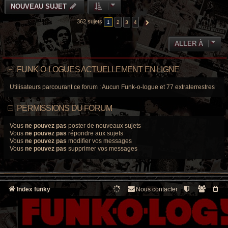
NOUVEAU SUJET
362 sujets
1
2
3
4
SUIVANTE
ALLER À
FUNK-O-LOGUES ACTUELLEMENT EN LIGNE
Utilisateurs parcourant ce forum : Aucun Funk-o-logue et 77 extraterrestres
PERMISSIONS DU FORUM
Vous
ne pouvez pas
poster de nouveaux sujets
Vous
ne pouvez pas
répondre aux sujets
Vous
ne pouvez pas
modifier vos messages
Vous
ne pouvez pas
supprimer vos messages
Index funky
Nous contacter