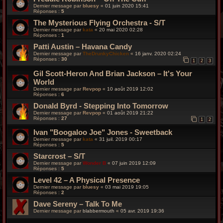
Dernier message par
bluesy
«
01 juin 2020 15:41
Réponses :
5
The Mysterious Flying Orchestra - S/T
Dernier message par
kata
«
20 mai 2020 02:28
Réponses :
1
Patti Austin – Havana Candy
Dernier message par
TheDrunkyChicken
«
16 janv. 2020 02:24
Réponses :
30
1
2
3
Gil Scott-Heron And Brian Jackson – It's Your
World
Dernier message par
Revpop
«
10 août 2019 12:02
Réponses :
6
Donald Byrd - Stepping Into Tomorrow
Dernier message par
Revpop
«
01 août 2019 21:22
Réponses :
27
1
2
Ivan "Boogaloo Joe" Jones - Sweetback
Dernier message par
kata
«
31 juil. 2019 00:17
Réponses :
5
Starcrost – S/T
Dernier message par
Wonder B
«
07 juin 2019 12:09
Réponses :
5
Level 42 – A Physical Presence
Dernier message par
bluesy
«
03 mai 2019 19:05
Réponses :
2
Dave Sereny – Talk To Me
Dernier message par
blabbermouth
«
05 avr. 2019 19:36