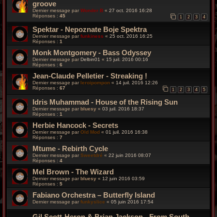
groove
Dernier message par
Wonder B
«
27 oct. 2016 16:28
Réponses :
45
1
2
3
4
Spektar - Nepoznate Boje Spektra
Dernier message par
funkiness
«
25 oct. 2016 16:25
Réponses :
1
Monk Montgomery - Bass Odyssey
Dernier message par
Delbin01
«
15 juil. 2016 00:16
Réponses :
6
Jean-Claude Pelletier - Streaking !
Dernier message par
leroipompon
«
14 juil. 2016 12:26
Réponses :
67
1
2
3
4
5
Idris Muhammad - House of the Rising Sun
Dernier message par
bluesy
«
03 juil. 2016 18:37
Réponses :
1
Herbie Hancock - Secrets
Dernier message par
Old Mod
«
01 juil. 2016 16:38
Réponses :
7
Mtume - Rebirth Cycle
Dernier message par
Sweetdré
«
22 juin 2016 08:07
Réponses :
4
Mel Brown - The Wizard
Dernier message par
bluesy
«
12 juin 2016 03:59
Réponses :
5
Fabiano Orchestra – Butterfly Island
Dernier message par
funkyslice
«
05 juin 2016 17:54
Gil Scott-Heron & Brian Jackson - From South