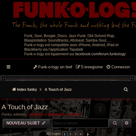
Funk, Soul, Boogie, Disco, Jazz-Funk, Old-School-Rap,
Blaxploitation Soundtracks, Afrobeat, Samba-Soul, ...
Funk-o-logy est compatible avec iPhone, Android, iPad et
Blackberry via l'application Tapatalk
Funk-o-logy est également sur
facebook.com/forum.funkology
Funk-o-logy en bref
S’enregistrer
Connexion
R
Index funky
A Touch of Jazz
e
A Touch of Jazz
c
Funky admins :
funkiness
,
Wonder B
,
silverfox
h
RECHER
RE
NOUVEAU SUJET
e
362 sujets
1
2
3
4
SUIVANTE