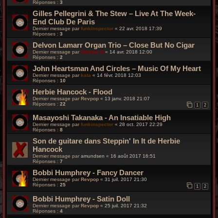
Réponses :
3
Gilles Pellegrini & The Stew – Live At The Week-
End Club De Paris
Dernier message par
funkinspector
«
22 avr. 2018 17:39
Réponses :
3
Delvon Lamarr Organ Trio – Close But No Cigar
Dernier message par
Wonder B
«
14 avr. 2018 12:00
Réponses :
2
John Heartsman And Circles – Music Of My Heart
Dernier message par
kata
«
14 févr. 2018 12:03
Réponses :
10
Herbie Hancock - Flood
Dernier message par
Revpop
«
13 janv. 2018 21:07
Réponses :
22
1
2
Masayoshi Takanaka - An Insatiable High
Dernier message par
funkinspector
«
28 oct. 2017 22:29
Réponses :
8
Son de guitare dans Steppin' In It de Herbie
Hancock
Dernier message par
amundsen
«
16 août 2017 16:51
Réponses :
7
Bobbi Humphrey - Fancy Dancer
Dernier message par
Revpop
«
31 juil. 2017 21:30
Réponses :
25
1
2
Bobbi Humphrey - Satin Doll
Dernier message par
Revpop
«
25 juil. 2017 21:32
Réponses :
4