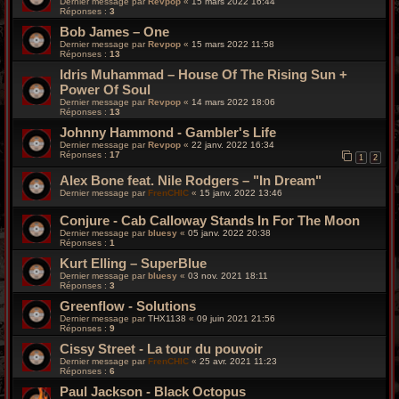
Dernier message par
Revpop
«
15 mars 2022 16:44
Réponses :
3
Bob James – One
Dernier message par
Revpop
«
15 mars 2022 11:58
Réponses :
13
Idris Muhammad – House Of The Rising Sun +
Power Of Soul
Dernier message par
Revpop
«
14 mars 2022 18:06
Réponses :
13
Johnny Hammond - Gambler's Life
Dernier message par
Revpop
«
22 janv. 2022 16:34
Réponses :
17
1
2
Alex Bone feat. Nile Rodgers – "In Dream"
Dernier message par
FrenCHIC
«
15 janv. 2022 13:46
Conjure - Cab Calloway Stands In For The Moon
Dernier message par
bluesy
«
05 janv. 2022 20:38
Réponses :
1
Kurt Elling – SuperBlue
Dernier message par
bluesy
«
03 nov. 2021 18:11
Réponses :
3
Greenflow - Solutions
Dernier message par
THX1138
«
09 juin 2021 21:56
Réponses :
9
Cissy Street - La tour du pouvoir
Dernier message par
FrenCHIC
«
25 avr. 2021 11:23
Réponses :
6
Paul Jackson - Black Octopus