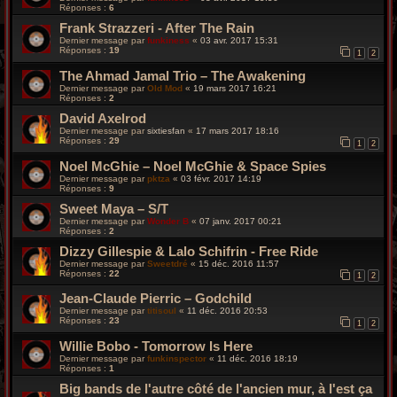
Réponses :
6
Frank Strazzeri - After The Rain
Dernier message par
funkiness
«
03 avr. 2017 15:31
Réponses :
19
1
2
The Ahmad Jamal Trio ‎– The Awakening
Dernier message par
Old Mod
«
19 mars 2017 16:21
Réponses :
2
David Axelrod
Dernier message par
sixtiesfan
«
17 mars 2017 18:16
Réponses :
29
1
2
Noel McGhie ‎– Noel McGhie & Space Spies
Dernier message par
pktza
«
03 févr. 2017 14:19
Réponses :
9
Sweet Maya – S/T
Dernier message par
Wonder B
«
07 janv. 2017 00:21
Réponses :
2
Dizzy Gillespie & Lalo Schifrin - Free Ride
Dernier message par
Sweetdré
«
15 déc. 2016 11:57
Réponses :
22
1
2
Jean-Claude Pierric – Godchild
Dernier message par
titisoul
«
11 déc. 2016 20:53
Réponses :
23
1
2
Willie Bobo - Tomorrow Is Here
Dernier message par
funkinspector
«
11 déc. 2016 18:19
Réponses :
1
Big bands de l'autre côté de l'ancien mur, à l'est ça