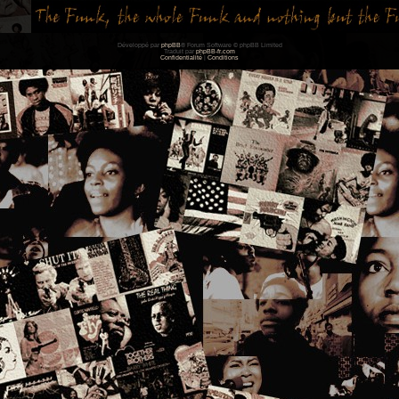
Développé par
phpBB
® Forum Software © phpBB Limited
Traduit par
phpBB-fr.com
Confidentialité
|
Conditions