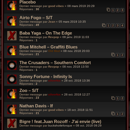
Placebo
Dernier message par
good vibes
«
08 mars 2019 20:29
Réponses :
30
1
2
3
Airto Fogo – S/T
Dernier message par
Jean
«
05 mars 2019 10:35
Réponses :
49
1
2
3
4
Baba Yaga – On The Edge
Dernier message par
Revpop
«
08 janv. 2019 11:03
Réponses :
1
Blue Mitchell – Graffiti Blues
Dernier message par
Old Mod
«
08 nov. 2018 20:03
Réponses :
21
1
2
The Crusaders – Southern Comfort
Dernier message par
Revpop
«
08 nov. 2018 13:50
Réponses :
1
Sonny Fortune - Infinity Is
Dernier message par
silverfox
«
28 oct. 2018 13:36
Réponses :
2
Zoo – S/T
Dernier message par
silverfox
«
26 oct. 2018 12:27
Réponses :
23
1
2
Nathan Davis - If
Dernier message par
good vibes
«
18 oct. 2018 11:51
Réponses :
21
1
2
Bigre ! feat.Juan Rozoff - J'ai envie (live)
Dernier message par
buckshotlefonque
«
08 oct. 2018 09:29