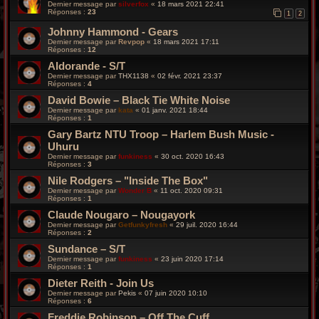
Dernier message par
silverfox
«
18 mars 2021 22:41
Réponses :
23
1
2
Johnny Hammond - Gears
Dernier message par
Revpop
«
18 mars 2021 17:11
Réponses :
12
Aldorande - S/T
Dernier message par
THX1138
«
02 févr. 2021 23:37
Réponses :
4
David Bowie – Black Tie White Noise
Dernier message par
kata
«
01 janv. 2021 18:44
Réponses :
1
Gary Bartz NTU Troop – Harlem Bush Music -
Uhuru
Dernier message par
funkiness
«
30 oct. 2020 16:43
Réponses :
3
Nile Rodgers – "Inside The Box"
Dernier message par
Wonder B
«
11 oct. 2020 09:31
Réponses :
1
Claude Nougaro – Nougayork
Dernier message par
Getfunkyfresh
«
29 juil. 2020 16:44
Réponses :
2
Sundance – S/T
Dernier message par
funkiness
«
23 juin 2020 17:14
Réponses :
1
Dieter Reith - Join Us
Dernier message par
Pekis
«
07 juin 2020 10:10
Réponses :
6
Freddie Robinson – Off The Cuff