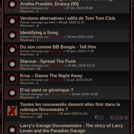
Aretha Franklin, Drancy (93)
Dernier message par
silverfox
«
17 oct. 2019 23:49
Réponses :
1
Versions alternatives / edits de Tom Tom Club
Dernier message par
He2
«
06 juil. 2019 11:27
Réponses :
4
Identifying a Song
Dernier message par
Wonder B
«
18 mai 2019 13:52
Réponses :
1
Du son comme BB Boogie - Tell Him
Dernier message par
silverfox
«
09 janv. 2019 17:16
Réponses :
2
Starvue - Spread The Funk
Dernier message par
Wonder B
«
18 déc. 2018 13:10
Réponses :
10
Kruz – Dance The Night Away
Dernier message par
silverfox
«
31 juil. 2018 23:26
Réponses :
1
D'où vient ce générique ?
Dernier message par
leroipompon
«
19 juin 2018 10:26
Réponses :
2
Toutes les nouveautés doivent elles finir dans la
rubrique Nouveautés ?
Dernier message par
kata
«
06 août 2026 01:44
Réponses :
125
1
6
7
8
9
…
Larry's Garage Documentaire - The story of Larry
Levan and the Paradise Garage