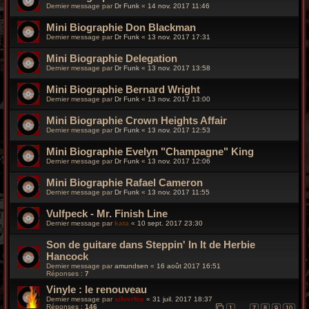
Dernier message par
Dr Funk
«
14 nov. 2017 11:46
Mini Biographie Don Blackman
Dernier message par
Dr Funk
«
13 nov. 2017 17:31
Mini Biographie Delegation
Dernier message par
Dr Funk
«
13 nov. 2017 13:58
Mini Biographie Bernard Wright
Dernier message par
Dr Funk
«
13 nov. 2017 13:00
Mini Biographie Crown Heights Affair
Dernier message par
Dr Funk
«
13 nov. 2017 12:53
Mini Biographie Evelyn "Champagne" King
Dernier message par
Dr Funk
«
13 nov. 2017 12:06
Mini Biographie Rafael Cameron
Dernier message par
Dr Funk
«
13 nov. 2017 11:55
Vulfpeck - Mr. Finish Line
Dernier message par
kata
«
10 sept. 2017 23:30
Son de guitare dans Steppin' In It de Herbie
Hancock
Dernier message par
amundsen
«
16 août 2017 16:51
Réponses :
7
Vinyle : le renouveau
Dernier message par
silverfox
«
31 juil. 2017 18:37
Réponses :
146
1
7
8
9
10
…