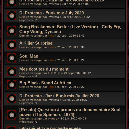
Dernier message par
Protesta
«
30 nov. 2020 16:06
Dj Protesta - Funk mix July 2020
Dernier message par
Protesta
«
26 sept. 2020 15:32
Réponses :
2
Song Breakdown: Better (Live Version) - Cody Fry,
Cory Wong, Dynamo
Dernier message par
kata
«
23 sept. 2020 12:43
A Killer Surprise
Dernier message par
kata
«
21 sept. 2020 15:30
Soul Man
Dernier message par
kata
«
21 sept. 2020 15:26
Mes écoutes du moment
Dernier message par
THX1138
«
19 sept. 2020 09:12
Réponses :
6
Big Black- Stand At Attica
Dernier message par
kata
«
07 sept. 2020 13:22
Dj Protesta - Jazz Funk mix Julillet 2020
Dernier message par
Protesta
«
04 juil. 2020 15:37
Réponses :
1
[Résolu] Question à propos du documentaire Soul
power (The Spinners, 1974)
Dernier message par
bluesy
«
30 juin 2020 00:08
Réponses :
6
Film négatif de pochette vinyle