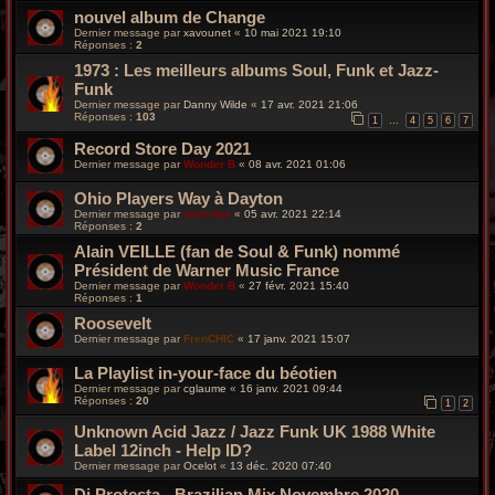
nouvel album de Change
Dernier message par
xavounet
«
10 mai 2021 19:10
Réponses :
2
1973 : Les meilleurs albums Soul, Funk et Jazz-
Funk
Dernier message par
Danny Wilde
«
17 avr. 2021 21:06
Réponses :
103
1
4
5
6
7
…
Record Store Day 2021
Dernier message par
Wonder B
«
08 avr. 2021 01:06
Ohio Players Way à Dayton
Dernier message par
silverfox
«
05 avr. 2021 22:14
Réponses :
2
Alain VEILLE (fan de Soul & Funk) nommé
Président de Warner Music France
Dernier message par
Wonder B
«
27 févr. 2021 15:40
Réponses :
1
Roosevelt
Dernier message par
FrenCHIC
«
17 janv. 2021 15:07
La Playlist in-your-face du béotien
Dernier message par
cglaume
«
16 janv. 2021 09:44
Réponses :
20
1
2
Unknown Acid Jazz / Jazz Funk UK 1988 White
Label 12inch - Help ID?
Dernier message par
Ocelot
«
13 déc. 2020 07:40
Dj Protesta - Brazilian Mix Novembre 2020