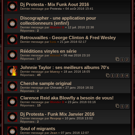
Dj Protesta - Mix Funk Aout 2016
Dernier message par
Protesta
«
04 août 2016 15:41
Discographer - une application pour
collectionneurs (enfin!)
Dernier message par
Wonder B
«
12 juil. 2016 22:36
Réponses :
2
Retrouvailles - George Clinton & Fred Wesley
Dernier message par
kata
«
21 juin 2016 02:17
Rééditions vinyles en série
Dernier message par
titisoul
«
06 mai 2016 23:10
Réponses :
17
1
2
Johnnie Taylor : ses meilleurs albums 70's
Dernier message par
bluesy
«
18 avr. 2016 18:05
Réponses :
45
1
2
3
4
Cherche sample original
Dernier message par
Chinaski
«
27 janv. 2016 16:32
Réponses :
2
Clarence Reid aka Blowfly a besoin de vous!
Dernier message par
Wonder B
«
23 janv. 2016 03:16
Réponses :
15
1
2
Dj Protesta - Funk Mix Janvier 2016
Dernier message par
Revpop
«
10 janv. 2016 13:02
Réponses :
2
Soul of migrants
Dernier message par
Jean
«
07 janv. 2016 12:07