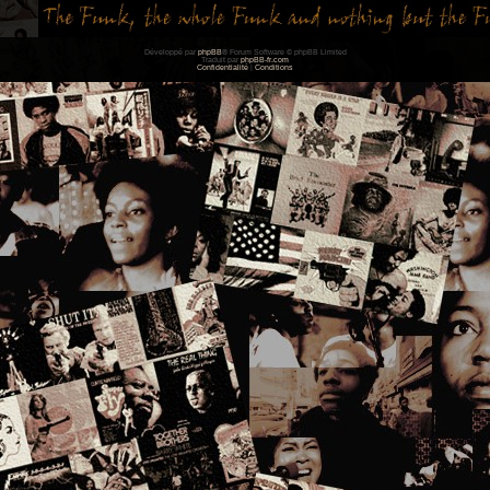
Développé par
phpBB
® Forum Software © phpBB Limited
Traduit par
phpBB-fr.com
Confidentialité
|
Conditions