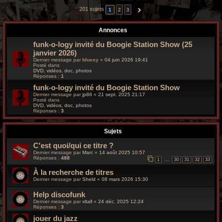
r
201 sujets
1
2
3
SUIVANTE
c
Annonces
h
funk-o-logy invité du Boogie Station Show (25
e
janvier 2026)
Dernier message par
bluesy
«
04 juin 2026 19:41
Posté dans
g
DVD, vidéos, doc, photos
Réponses :
1
r
funk-o-logy invité du Boogie Station Show
Dernier message par
jp86
«
21 sept. 2025 21:17
o
Posté dans
DVD, vidéos, doc, photos
Réponses :
3
o
v
Sujets
C'est quoi/qui ce titre ?
y
Dernier message par
Marc
«
14 août 2025 10:57
Réponses :
488
1
30
31
32
33
…
À la recherche de titres
Dernier message par
Sheld
«
08 mars 2026 15:30
Help discofunk
Dernier message par
xltall
«
24 déc. 2025 12:24
Réponses :
3
jouer du jazz