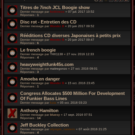
Titres de 7inch JCL Boogie show
Dernier message par
funkiness
«
07 juil. 2017 10:52
Réponses :
1
Disc rot - Entretien des CD
Dernier message par
Wonder B
«
20 juin 2017 09:52
Rééditions CD diverses Japonaises à petits prix
Dernier message par
Wonder B
«
20 juin 2017 09:47
Réponses :
6
Le french boogie
Dernier message par
THX1138
«
27 nov. 2016 12:33
Réponses :
4
heavyweightfunk45s.com
Dernier message par
maitregonzo
«
27 oct. 2016 09:01
Réponses :
3
Amoeba en danger
Dernier message par
Wonder B
«
15 oct. 2016 23:45
Réponses :
1
Congress Allocates $500 Million For Development
Of Funkier Bass Lines
Dernier message par
kata
«
05 oct. 2016 03:23
Anthony Hamilton
Dernier message par
bluesy
«
17 sept. 2016 07:51
Réponses :
14
Jeff Buckley Collection
Dernier message par
olympic_runners
«
07 août 2016 21:25
Réponses :
4