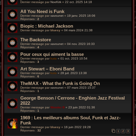
Dernier message par
NoeKirk
«
22 oct. 2025 14:18
All You Need is Funk
Dernier message par
xavounet
«
19 janv. 2025 16:06
Réponses :
2
Biopic : Michael Jackson
Dernier message par
bluesy
«
04 mars 2024 21:38
The Backstore
Dernier message par
xavounet
«
04 nov. 2023 16:33
Réponses :
4
Pour ceux qui aiment la basse
Dernier message par
kata
«
01 oct. 2023 10:54
Réponses :
3
Art Stewart ‎– Eboni Band
Dernier message par
kata
«
28 juil. 2023 13:38
Réponses :
6
TheMAX - What the Funk is Going On
Dernier message par
xavounet
«
07 mars 2023 15:37
Réponses :
1
George Benson / Cerrone - Enghien Jazz Festival
2022
Dernier message par
Wonder B
«
23 juin 2022 01:36
Réponses :
1
1969 : Les meilleurs albums Soul, Funk et Jazz-
Funk
Dernier message par
bluesy
«
16 juin 2022 19:28
Réponses :
32
1
2
3