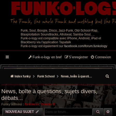
Funk, Soul, Boogie, Disco, Jazz-Funk, Old-School-Rap,
Blaxploitation Soundtracks, Afrobeat, Samba-Soul, ...
Funk-o-logy est compatible avec iPhone, Android, iPad et
Blackberry via l'application Tapatalk
Funk-o-logy est également sur
facebook.com/forum.funkology
Funk-o-logy en bref
S’enregistrer
Connexion
R
Index funky
Funk School
News, boîte à questions, sujets divers, débats...
e
News, boîte à questions, sujets divers,
c
débats...
h
Funky admins :
funkiness
,
Wonder B
e
RECHER
RE
NOUVEAU SUJET