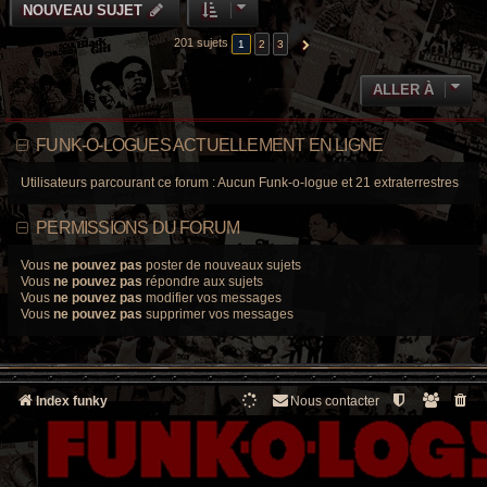
NOUVEAU SUJET
201 sujets
1
2
3
SUIVANTE
ALLER À
FUNK-O-LOGUES ACTUELLEMENT EN LIGNE
Utilisateurs parcourant ce forum : Aucun Funk-o-logue et 21 extraterrestres
PERMISSIONS DU FORUM
Vous
ne pouvez pas
poster de nouveaux sujets
Vous
ne pouvez pas
répondre aux sujets
Vous
ne pouvez pas
modifier vos messages
Vous
ne pouvez pas
supprimer vos messages
Index funky
Nous contacter