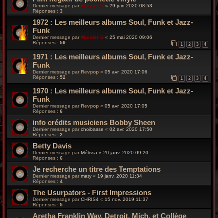
Dernier message par
Wonder B
«
29 juin 2020 08:53
Réponses :
3
1972 : Les meilleurs albums Soul, Funk et Jazz-
Funk
Dernier message par
Wonder B
«
25 mai 2020 09:06
Réponses :
59
1
2
3
4
1971 : Les meilleurs albums Soul, Funk et Jazz-
Funk
Dernier message par
Revpop
«
05 avr. 2020 17:06
Réponses :
52
1
2
3
4
1970 : Les meilleurs albums Soul, Funk et Jazz-
Funk
Dernier message par
Revpop
«
05 avr. 2020 17:05
Réponses :
6
info crédits musiciens Bobby Sheen
Dernier message par
choibasse
«
02 avr. 2020 17:50
Réponses :
2
Betty Davis
Dernier message par
Mélissa
«
20 janv. 2020 09:20
Réponses :
6
Je recherche un titre des Temptations
Dernier message par
maty
«
19 janv. 2020 11:34
Réponses :
4
The Usurpators - First Impressions
Dernier message par
CHRIS4
«
15 nov. 2019 11:37
Réponses :
5
Aretha Franklin Way, Detroit, Mich. et Collège