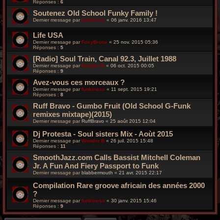
Réponses :
6
Soutenez Old School Funky Family !
Dernier message par
funkiness
«
06 janv. 2016 13:47
Life USA
Dernier message par
FoxyBronx
«
25 nov. 2015 05:36
Réponses :
5
[Radio] Soul Train, Canal 92.3, Juillet 1988
Dernier message par
Wonder B
«
06 oct. 2015 00:05
Réponses :
9
Avez-vous ces morceaux ?
Dernier message par
funkiness
«
11 sept. 2015 19:21
Réponses :
8
Ruff Bravo - Gumbo Fruit (Old School G-Funk
remixes mixtape)(2015)
Dernier message par
RuffBravo
«
25 août 2015 12:04
Dj Protesta - Soul sisters Mix - Aoùt 2015
Dernier message par
Wonder B
«
26 juil. 2015 15:48
Réponses :
11
SmoothJazz.com Calls Bassist Mitchell Coleman
Jr. A Fun And Fiery Passport to Funk
Dernier message par
blabbermouth
«
21 avr. 2015 22:17
Compilation Rare groove africain des années 2000
?
Dernier message par
funkiness
«
30 janv. 2015 15:46
Réponses :
9