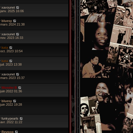
r
xavounet
 janv. 2025 16:06
r
bluesy
 mars 2024 21:38
r
xavounet
 nov. 2023 16:33
r
kata
 oct. 2023 10:54
r
kata
juil. 2023 13:38
r
xavounet
 mars 2023 15:37
r
Wonder B
 juin 2022 01:36
r
bluesy
 juin 2022 19:28
r
funkypearls
 avr. 2022 11:22
r
Revpop