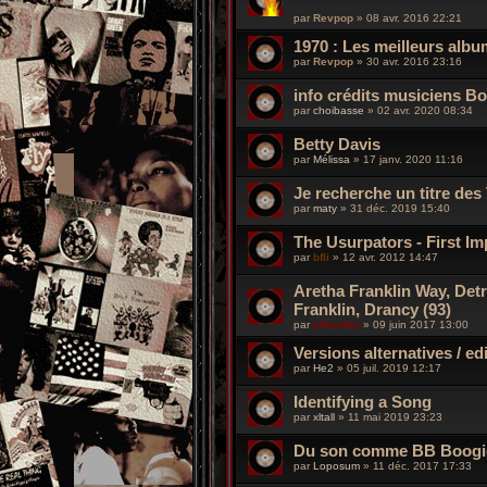
par
Revpop
»
08 avr. 2016 22:21
1970 : Les meilleurs alb
par
Revpop
»
30 avr. 2016 23:16
info crédits musiciens B
par
choibasse
»
02 avr. 2020 08:34
Betty Davis
par
Mélissa
»
17 janv. 2020 11:16
Je recherche un titre des
par
maty
»
31 déc. 2019 15:40
The Usurpators - First I
par
bfli
»
12 avr. 2012 14:47
Aretha Franklin Way, Detr
Franklin, Drancy (93)
par
silverfox
»
09 juin 2017 13:00
Versions alternatives / e
par
He2
»
05 juil. 2019 12:17
Identifying a Song
par
xltall
»
11 mai 2019 23:23
Du son comme BB Boogie 
par
Loposum
»
11 déc. 2017 17:33