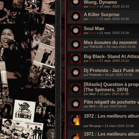
Wong, Dynamo
par
kata
»
23 sept. 2020 12:43
A Killer Surprise
par
kata
»
21 sept. 2020 15:30
Soul Man
par
kata
»
21 sept. 2020 15:26
Mes écoutes du moment
par
THX1138
»
08 mars 2020 22:40
Big Black- Stand At Attic
par
kata
»
07 sept. 2020 13:22
Dj Protesta - Jazz Funk mi
par
Protesta
»
04 juil. 2020 15:29
[Résolu] Question à pro
(The Spinners, 1974)
par
Max!
»
12 janv. 2015 22:38
Film négatif de pochette 
par
Mr.S
»
26 juin 2020 09:40
1972 : Les meilleurs alb
par
Revpop
»
13 mars 2016 12:48
1971 : Les meilleurs alb