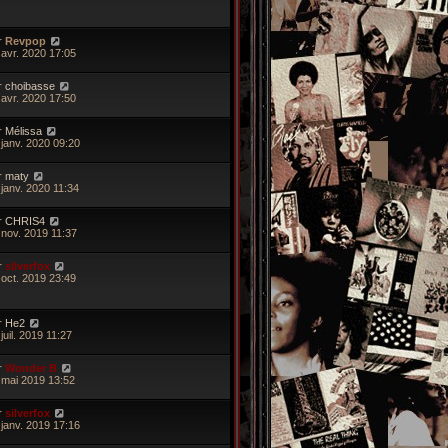
r
Revpop
 avr. 2020 17:05
r
choibasse
 avr. 2020 17:50
r
Mélissa
 janv. 2020 09:20
r
maty
 janv. 2020 11:34
r
CHRIS4
 nov. 2019 11:37
r
silverfox
 oct. 2019 23:49
r
He2
juil. 2019 11:27
r
Wonder B
 mai 2019 13:52
r
silverfox
 janv. 2019 17:16