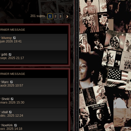
201 sujets
1
2
3
SUIVANTE
ERNIER MESSAGE
r
bluesy
 juin 2026 19:41
r
jp86
 sept. 2025 21:17
ERNIER MESSAGE
r
Marc
 août 2025 10:57
r
Sheld
 mars 2026 15:30
r
xltall
 déc. 2025 12:24
r
NoeKirk
 oct. 2025 14:18