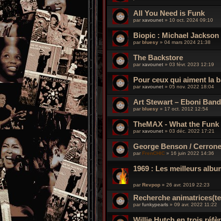
All You Need is Funk
par
xavounet
»
10 oct. 2024 09:10
Biopic : Michael Jackson
par
bluesy
»
04 mars 2024 21:38
The Backstore
par
xavounet
»
03 févr. 2023 12:19
Pour ceux qui aiment la 
par
xavounet
»
05 nov. 2022 18:04
Art Stewart ‎– Eboni Band
par
bluesy
»
17 oct. 2012 12:54
TheMAX - What the Funk 
par
xavounet
»
03 déc. 2022 17:21
George Benson / Cerrone 
par
FrenCHIC
»
16 juin 2022 14:36
1969 : Les meilleurs alb
par
Revpop
»
26 avr. 2019 22:23
Recherche animatrices(te
par
funkypearls
»
09 avr. 2022 11:22
Willie Hutch en trois réf