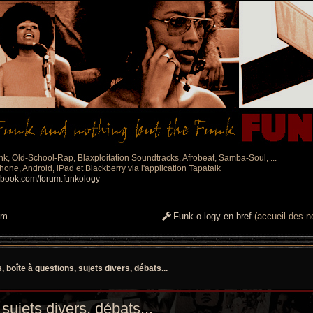
nk, Old-School-Rap, Blaxploitation Soundtracks, Afrobeat, Samba-Soul, ...
one, Android, iPad et Blackberry via l'application Tapatalk
ebook.com/forum.funkology
um
Funk-o-logy en bref
(accueil des no
 boîte à questions, sujets divers, débats...
sujets divers, débats...