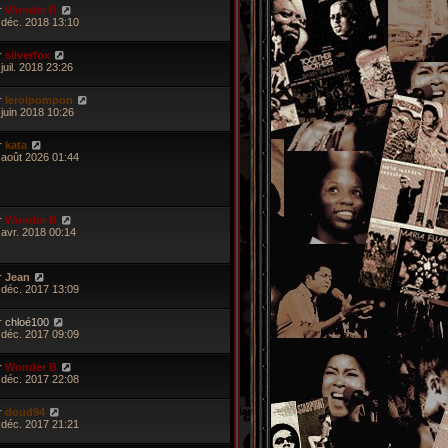
r
Wonder B
 déc. 2018 13:10
r
silverfox
juil. 2018 23:26
r
leroipompon
 juin 2018 10:26
r
kata
 août 2026 01:44
r
Wonder B
 avr. 2018 00:14
r
Jean
 déc. 2017 13:09
r
chloé100
 déc. 2017 09:09
r
Wonder B
 déc. 2017 22:08
r
doud94
 déc. 2017 21:21