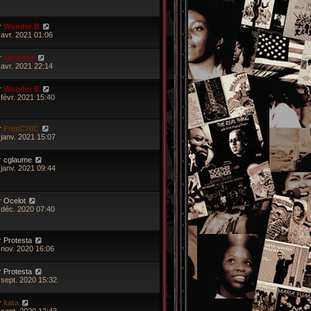
r
Wonder B
 avr. 2021 01:06
r
silverfox
 avr. 2021 22:14
r
Wonder B
 févr. 2021 15:40
r
FrenCHIC
 janv. 2021 15:07
r
cglaume
 janv. 2021 09:44
r
Ocelot
 déc. 2020 07:40
r
Protesta
 nov. 2020 16:06
r
Protesta
 sept. 2020 15:32
r
kata
 sept. 2020 12:43