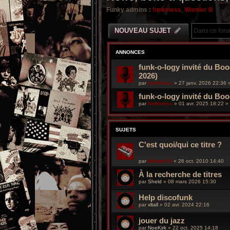
Funky admins :
funkiness
,
Wonder B
NOUVEAU SUJET
ANNONCES
funk-o-logy invité du Boo
2026)
par
funkiness
»
27 janv. 2026 22:36
»
funk-o-logy invité du Bo
par
funkiness
»
01 avr. 2025 18:22
» 
SUJETS
C'est quoi/qui ce titre ?
par
Wonder B
»
26 oct. 2010 14:40
À la recherche de titres
par
Sheld
»
08 mars 2026 15:30
Help discofunk
par
xltall
»
02 avr. 2024 22:16
jouer du jazz
par
NoeKirk
»
22 oct. 2025 14:18