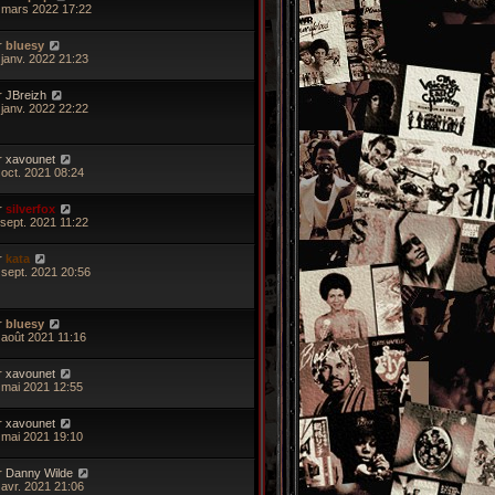
 mars 2022 17:22
r
bluesy
 janv. 2022 21:23
r
JBreizh
 janv. 2022 22:22
r
xavounet
 oct. 2021 08:24
r
silverfox
 sept. 2021 11:22
r
kata
 sept. 2021 20:56
r
bluesy
 août 2021 11:16
r
xavounet
 mai 2021 12:55
r
xavounet
 mai 2021 19:10
r
Danny Wilde
 avr. 2021 21:06