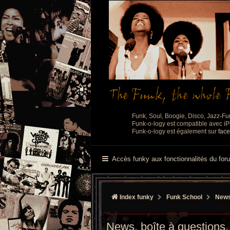
Funk, Soul, Boogie, Disco, Jazz-Fu
Funk-o-logy est compatible avec iPh
Funk-o-logy est également sur
fac
Accès funky aux fonctionnalités du for
Index funky
Funk School
News,
News, boîte à questions, 