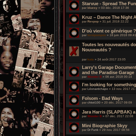
Starvue - Spread The Fu
par
bluesy
»
03 déc. 2018 17:36
Kruz – Dance The Night 
par
Revpop
»
31 juil. 2018 22:22
D'où vient ce générique ?
par
leroipompon
»
18 juin 2018 09:4
Toutes les nouveautés doi
Nouveautés ?
par
kata
»
24 août 2017 23:05
Larry's Garage Documenta
and the Paradise Garage
par
Wonder B
»
06 avr. 2018 00:14
I’m looking for something
par
Léonardchapo
»
13 nov. 2017 21
Folsom - Bad Ways
par
chloé100
»
20 déc. 2017 09:09
Jara Harris (SLAPBAK) a 
par
Wonder B
»
07 déc. 2017 22:08
Mini Biographie Skyy
par
Dr Funk
»
29 nov. 2017 08:56