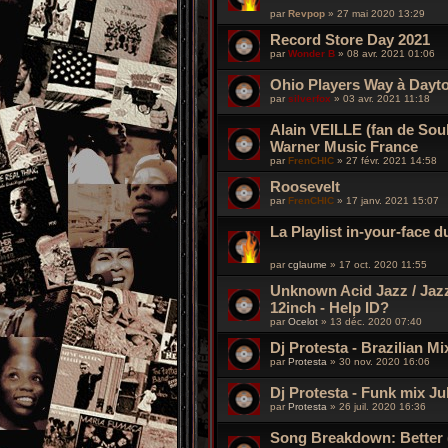
par
Revpop
»
27 mai 2020 13:29
Record Store Day 2021
par
Wonder B
»
08 avr. 2021 01:06
Ohio Players Way à Dayt
par
silverfox
»
03 avr. 2021 11:18
Alain VEILLE (fan de So
Warner Music France
par
FrenCHIC
»
27 févr. 2021 14:58
Roosevelt
par
FrenCHIC
»
17 janv. 2021 15:07
La Playlist in-your-face d
par
cglaume
»
17 oct. 2020 11:55
Unknown Acid Jazz / Jaz
12inch - Help ID?
par
Ocelot
»
13 déc. 2020 07:40
Dj Protesta - Brazilian 
par
Protesta
»
30 nov. 2020 16:06
Dj Protesta - Funk mix Ju
par
Protesta
»
26 juil. 2020 16:36
Song Breakdown: Better (