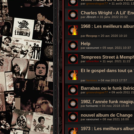
par
groovologue77
»
11 août 2011 1
Charles Wright - A Lil' 
par
JBreizh
»
31 janv. 2022 20:32
1968 : Les meilleurs alb
par
Revpop
»
20 avr. 2020 10:10
Help
par
xavounet
»
05 sept. 2021 10:37
Temprees Street à Memp
par
silverfox
»
11 sept. 2021 11:22
Et le gospel dans tout ça
par
hermes
»
04 mai 2013 17:57
Barrabas ou le funk ibéri
par
groovologue77
»
09 août 2011 2
1982, l'année funk magiq
par
funkamic
»
04 nov. 2018 15:46
nouvel album de Change
par
xavounet
»
08 mai 2021 16:00
1973 : Les meilleurs alb