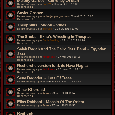
Melody Gardot ‎– Currency Of Man
Dernier message par
FredW
«
03 sept. 2015 17:18
Réponses :
1
Soviet Groove
Dernier message par
in the jungle groove
«
02 mai 2015 13:03
Réponses :
6
Theophilus London – Vibes
Dernier message par
Esko94
«
16 nov. 2014 13:05
The Snobs - Ekho's Wheeling In Thespiae
Dernier message par
Duck Feeling
«
24 oct. 2014 01:26
Réponses :
8
Salah Ragab And The Cairo Jazz Band – Egyptian
Jazz
Dernier message par
funkiness
«
17 mai 2014 10:09
Réponses :
1
Recherche version funk de Hava Nagila
Dernier message par
funkiness
«
28 mars 2014 01:16
Réponses :
1
Sena Dagadou – Lots Of Trees
Dernier message par
MAPROD
«
14 janv. 2014 12:18
Omar Khorshid
Dernier message par
Jean
«
29 déc. 2013 15:57
Réponses :
4
Elias Rahbani – Mosaic Of The Orient
Dernier message par
Jean
«
17 déc. 2013 10:59
Raï/Funk