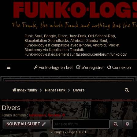
Funk, Soul, Boogie, Disco, Jazz-Funk, Old-School-Rap,
Blaxploitation Soundtracks, Afrobeat, Samba-Soul, ...
Funk-o-logy est compatible avec iPhone, Android, iPad et
Blackberry via l'application Tapatalk
Funk-o-logy est également sur
facebook.com/forum.funkology
Funk-o-logy en bref
S’enregistrer
Connexion
R
Index funky
Planet Funk
Divers
e
Divers
c
Funky admins :
funkiness
,
Wonder B
h
RECHER
RE
NOUVEAU SUJET
e
76 sujets • Page
1
sur
1