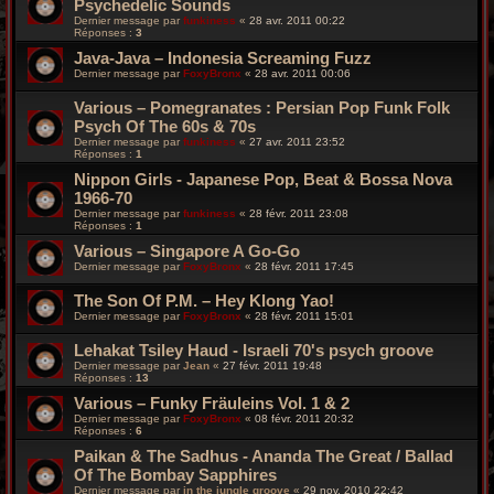
Psychedelic Sounds
Dernier message par
funkiness
«
28 avr. 2011 00:22
Réponses :
3
Java-Java – Indonesia Screaming Fuzz
Dernier message par
FoxyBronx
«
28 avr. 2011 00:06
Various – Pomegranates : Persian Pop Funk Folk
Psych Of The 60s & 70s
Dernier message par
funkiness
«
27 avr. 2011 23:52
Réponses :
1
Nippon Girls - Japanese Pop, Beat & Bossa Nova
1966-70
Dernier message par
funkiness
«
28 févr. 2011 23:08
Réponses :
1
Various – Singapore A Go-Go
Dernier message par
FoxyBronx
«
28 févr. 2011 17:45
The Son Of P.M. – Hey Klong Yao!
Dernier message par
FoxyBronx
«
28 févr. 2011 15:01
Lehakat Tsiley Haud - Israeli 70's psych groove
Dernier message par
Jean
«
27 févr. 2011 19:48
Réponses :
13
Various – Funky Fräuleins Vol. 1 & 2
Dernier message par
FoxyBronx
«
08 févr. 2011 20:32
Réponses :
6
Paikan & The Sadhus - Ananda The Great / Ballad
Of The Bombay Sapphires
Dernier message par
in the jungle groove
«
29 nov. 2010 22:42