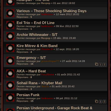
Dernier message par
Revpop
«
01 avr. 2012 19:02
Various – Those Shocking Shaking Days
Dernier message par
funkiness
«
12 mars 2012 16:02
Réponses :
5
Eol Trio – End Of Line
Dernier message par
funkiness
«
09 févr. 2012 22:50
Réponses :
1
Archie Whitewater - S/T
Dernier message par
Revpop
«
15 déc. 2011 23:40
Kire Mitrev & Kim Band
Dernier message par
Wonder B
«
12 sept. 2011 18:20
Réponses :
4
Emergency – S/T
Dernier message par
groovologue77
«
27 août 2011 14:28
Réponses :
16
1
2
AKA – Hard Beat
Dernier message par
FoxyBronx
«
01 août 2011 21:42
Réponses :
8
Sohail Rana – Khyber Mail
Dernier message par
Nico k
«
01 août 2011 20:42
Réponses :
3
Persian Funk
Dernier message par
funkiness
«
06 juil. 2011 21:12
Réponses :
15
1
2
Persian Underground - Garage Rock Beat &