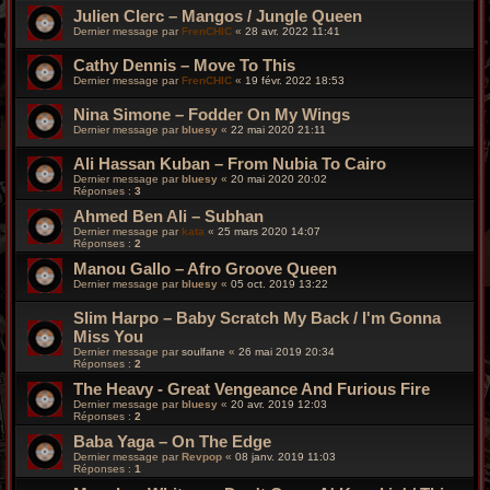
Julien Clerc – Mangos / Jungle Queen
Dernier message par
FrenCHIC
«
28 avr. 2022 11:41
Cathy Dennis – Move To This
Dernier message par
FrenCHIC
«
19 févr. 2022 18:53
Nina Simone – Fodder On My Wings
Dernier message par
bluesy
«
22 mai 2020 21:11
Ali Hassan Kuban – From Nubia To Cairo
Dernier message par
bluesy
«
20 mai 2020 20:02
Réponses :
3
Ahmed Ben Ali – Subhan
Dernier message par
kata
«
25 mars 2020 14:07
Réponses :
2
Manou Gallo ‎– Afro Groove Queen
Dernier message par
bluesy
«
05 oct. 2019 13:22
Slim Harpo – Baby Scratch My Back / I'm Gonna
Miss You
Dernier message par
soulfane
«
26 mai 2019 20:34
Réponses :
2
The Heavy - Great Vengeance And Furious Fire
Dernier message par
bluesy
«
20 avr. 2019 12:03
Réponses :
2
Baba Yaga – On The Edge
Dernier message par
Revpop
«
08 janv. 2019 11:03
Réponses :
1