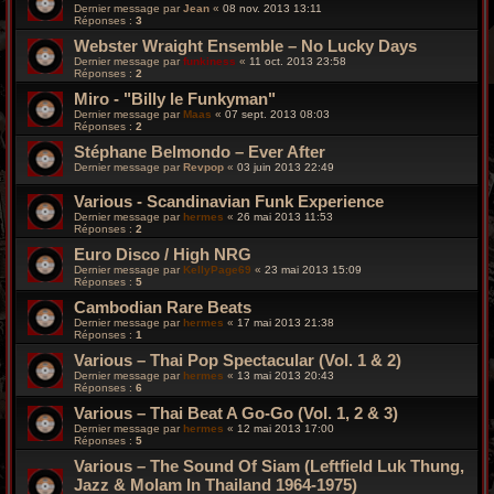
Dernier message par
Jean
«
08 nov. 2013 13:11
Réponses :
3
Webster Wraight Ensemble ‎– No Lucky Days
Dernier message par
funkiness
«
11 oct. 2013 23:58
Réponses :
2
Miro - "Billy le Funkyman"
Dernier message par
Maas
«
07 sept. 2013 08:03
Réponses :
2
Stéphane Belmondo – Ever After
Dernier message par
Revpop
«
03 juin 2013 22:49
Various - Scandinavian Funk Experience
Dernier message par
hermes
«
26 mai 2013 11:53
Réponses :
2
Euro Disco / High NRG
Dernier message par
KellyPage69
«
23 mai 2013 15:09
Réponses :
5
Cambodian Rare Beats
Dernier message par
hermes
«
17 mai 2013 21:38
Réponses :
1
Various – Thai Pop Spectacular (Vol. 1 & 2)
Dernier message par
hermes
«
13 mai 2013 20:43
Réponses :
6
Various – Thai Beat A Go-Go (Vol. 1, 2 & 3)
Dernier message par
hermes
«
12 mai 2013 17:00
Réponses :
5
Various – The Sound Of Siam (Leftfield Luk Thung,
Jazz & Molam In Thailand 1964-1975)