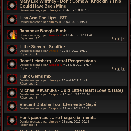
Mary Lee Whitney - Don't Come A' Knockin' / This
Could Have Been Mine
Dernier message par
bluesy
«
06 déc. 2018 18:13
Lisa And The Lips - S/T
Dernier message par
bluesy
«
02 avr. 2018 19:31
Japanese Boogie Funk
Dernier message par
Wonder B
«
19 déc. 2017 14:40
Réponses :
24
1
2
Little Steven - Soulfire
Dernier message par
Daasiq
«
10 juil. 2017 19:32
Réponses :
5
Josef Leimberg ‎- Astral Progressions
Dernier message par
Wonder B
«
25 juin 2017 17:34
Réponses :
16
1
2
Funk Gems mix
Dernier message par
bluesy
«
13 mai 2017 21:47
Réponses :
2
Michael Kiwanuka - Cold Little Heart (Love & Hate)
Dernier message par
Revpop
«
25 août 2016 22:44
Réponses :
6
Vincent Bidal & Four Elements - Sayé
Dernier message par
Revpop
«
19 févr. 2016 23:41
Funk japonais : Jiro Inagaki & friends
Dernier message par
bluesy
«
28 sept. 2015 06:18
Réponses :
5