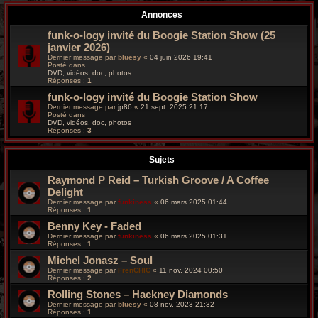
r
Annonces
c
funk-o-logy invité du Boogie Station Show (25
janvier 2026)
h
Dernier message par
bluesy
«
04 juin 2026 19:41
Posté dans
e
DVD, vidéos, doc, photos
Réponses :
1
g
funk-o-logy invité du Boogie Station Show
Dernier message par
jp86
«
21 sept. 2025 21:17
Posté dans
r
DVD, vidéos, doc, photos
Réponses :
3
o
Sujets
o
Raymond P Reid – Turkish Groove / A Coffee
v
Delight
Dernier message par
funkiness
«
06 mars 2025 01:44
y
Réponses :
1
Benny Key - Faded
Dernier message par
funkiness
«
06 mars 2025 01:31
Réponses :
1
Michel Jonasz – Soul
Dernier message par
FrenCHIC
«
11 nov. 2024 00:50
Réponses :
2
Rolling Stones – Hackney Diamonds
Dernier message par
bluesy
«
08 nov. 2023 21:32
Réponses :
1