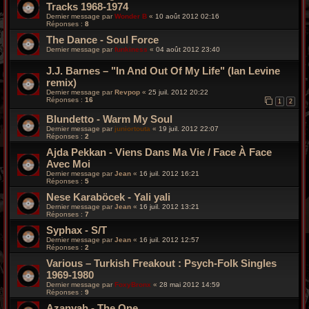
Tracks 1968-1974
Dernier message par
Wonder B
«
10 août 2012 02:16
Réponses :
8
The Dance - Soul Force
Dernier message par
funkiness
«
04 août 2012 23:40
J.J. Barnes – "In And Out Of My Life" (Ian Levine
remix)
Dernier message par
Revpop
«
25 juil. 2012 20:22
Réponses :
16
1
2
Blundetto - Warm My Soul
Dernier message par
juniortouta
«
19 juil. 2012 22:07
Réponses :
2
Ajda Pekkan - Viens Dans Ma Vie / Face À Face
Avec Moi
Dernier message par
Jean
«
16 juil. 2012 16:21
Réponses :
5
Nese Karaböcek - Yali yali
Dernier message par
Jean
«
16 juil. 2012 13:21
Réponses :
7
Syphax - S/T
Dernier message par
Jean
«
16 juil. 2012 12:57
Réponses :
2
Various – Turkish Freakout : Psych-Folk Singles
1969-1980
Dernier message par
FoxyBronx
«
28 mai 2012 14:59
Réponses :
9
Azanyah - The One