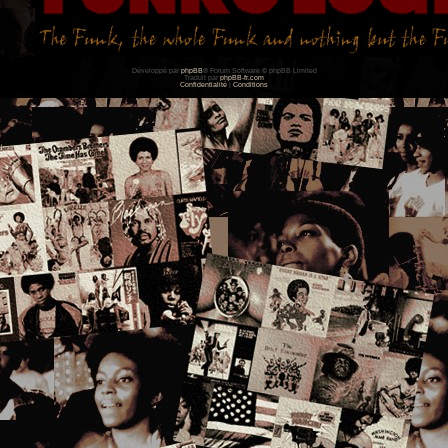
Développé par
phpBB
® Forum Software © phpBB Limited
Traduit par
phpBB-fr.com
Confidentialité
|
Conditions