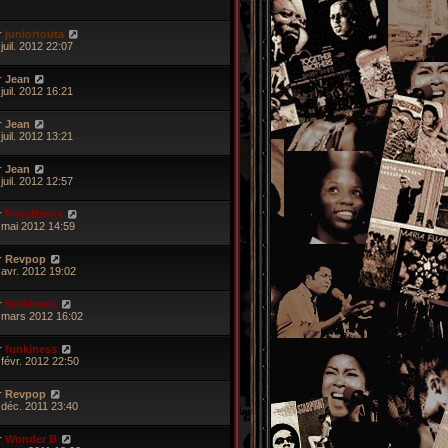
r
juniortouta
juil. 2012 22:07
r
Jean
juil. 2012 16:21
r
Jean
juil. 2012 13:21
r
Jean
juil. 2012 12:57
r
FoxyBronx
 mai 2012 14:59
r
Revpop
 avr. 2012 19:02
r
funkiness
 mars 2012 16:02
r
funkiness
 févr. 2012 22:50
r
Revpop
 déc. 2011 23:40
r
Wonder B