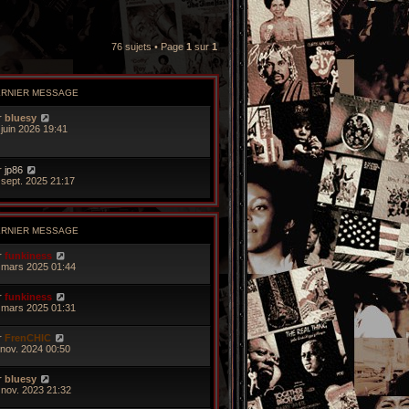
76 sujets • Page
1
sur
1
ERNIER MESSAGE
r
bluesy
 juin 2026 19:41
r
jp86
 sept. 2025 21:17
ERNIER MESSAGE
r
funkiness
 mars 2025 01:44
r
funkiness
 mars 2025 01:31
r
FrenCHIC
 nov. 2024 00:50
r
bluesy
 nov. 2023 21:32