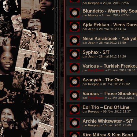
par
Revpop
»
23 juil. 2012 22:37
Blundetto - Warm My Sou
par
bluesy
»
18 févr. 2012 02:58
Ajda Pekkan - Viens Dans
par
Jean
»
28 mai 2012 14:14
Nese Karaböcek - Yali yal
par
Jean
»
28 mai 2012 13:59
Syphax - S/T
par
Jean
»
28 mai 2012 14:26
Various – Turkish Freako
par
FoxyBronx
»
28 févr. 2011 19:54
Azanyah - The One
par
Revpop
»
01 avr. 2012 19:02
Various – Those Shockin
par
FoxyBronx
»
12 avr. 2011 22:18
Eol Trio – End Of Line
par
Revpop
»
09 févr. 2012 22:37
Archie Whitewater - S/T
par
Revpop
»
15 déc. 2011 23:40
Kire Mitrev & Kim Band