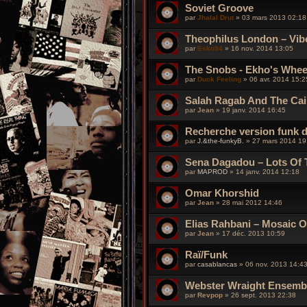
Soviet Groove
par
Jhalal Drut
»
03 mars 2013 02:18
Theophilus London – Vib
par
Esko94
»
16 nov. 2014 13:05
The Snobs - Ekho's Wheel
par
Duck Feeling
»
06 avr. 2014 15:2
Salah Ragab And The Cai
par
Jean
»
19 janv. 2014 16:45
Recherche version funk d
par
J.&the-funkyB.
»
27 mars 2014 19
Sena Dagadou – Lots Of 
par
MAPROD
»
14 janv. 2014 12:18
Omar Khorshid
par
Jean
»
28 mai 2012 14:46
Elias Rahbani – Mosaic O
par
Jean
»
17 déc. 2013 10:59
Raï/Funk
par
casablancas
»
06 nov. 2013 14:4
Webster Wraight Ensembl
par
Revpop
»
26 sept. 2013 22:38