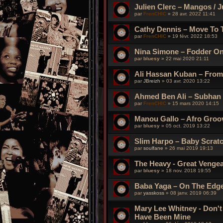
Julien Clerc – Mangos / 
par
FrenCHIC
»
28 avr. 2022 11:41
Cathy Dennis – Move To 
par
FrenCHIC
»
19 févr. 2022 18:53
Nina Simone – Fodder O
par
bluesy
»
22 mai 2020 21:11
Ali Hassan Kuban – From
par
JBreizh
»
03 avr. 2020 13:22
Ahmed Ben Ali – Subhan
par
FrenCHIC
»
15 mars 2020 14:15
Manou Gallo ‎– Afro Gro
par
bluesy
»
05 oct. 2019 13:22
Slim Harpo – Baby Scrat
par
soulfane
»
26 mai 2019 19:13
The Heavy - Great Vengea
par
bluesy
»
18 nov. 2018 19:55
Baba Yaga – On The Edg
par
yasskoss
»
08 janv. 2019 06:39
Mary Lee Whitney - Don't
Have Been Mine