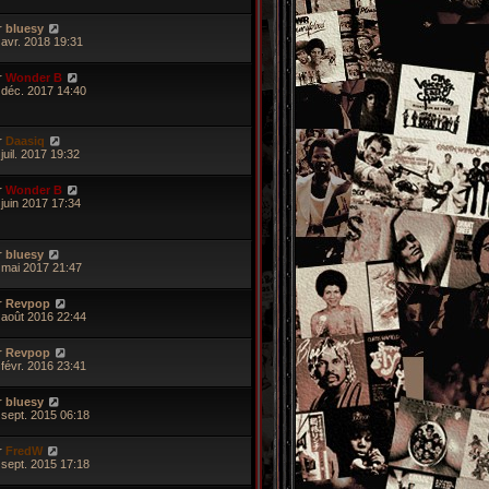
r
bluesy
 avr. 2018 19:31
r
Wonder B
 déc. 2017 14:40
r
Daasiq
juil. 2017 19:32
r
Wonder B
 juin 2017 17:34
r
bluesy
 mai 2017 21:47
r
Revpop
 août 2016 22:44
r
Revpop
 févr. 2016 23:41
r
bluesy
 sept. 2015 06:18
r
FredW
 sept. 2015 17:18