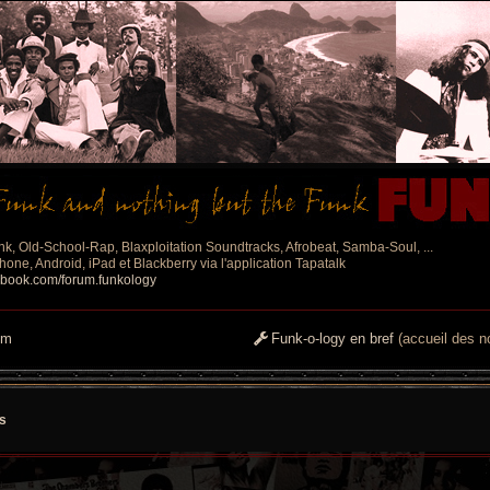
nk, Old-School-Rap, Blaxploitation Soundtracks, Afrobeat, Samba-Soul, ...
one, Android, iPad et Blackberry via l'application Tapatalk
ebook.com/forum.funkology
um
Funk-o-logy en bref
(accueil des no
s