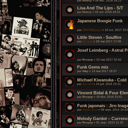
par
bluesy
»
06 déc. 2018 18:13
Lisa And The Lips - S/T
par
bluesy
»
02 avr. 2018 19:31
Japanese Boogie Funk
par
CRHYMEpays
»
10 oct. 2017 15:
Little Steven - Soulfire
par
devantf
»
26 mai 2017 17:08
Josef Leimberg ‎- Astral 
par
Revpop
»
24 mai 2017 22:42
Funk Gems mix
par
Isley
»
13 mai 2017 18:37
Michael Kiwanuka - Cold L
par
devantf
»
14 juil. 2016 15:21
Vincent Bidal & Four Ele
par
Revpop
»
19 févr. 2016 23:41
Funk japonais : Jiro Inaga
par
Jhalal Drut
»
08 sept. 2014 19:40
Melody Gardot ‎– Curren
par
Revpop
»
01 sept. 2015 21:52