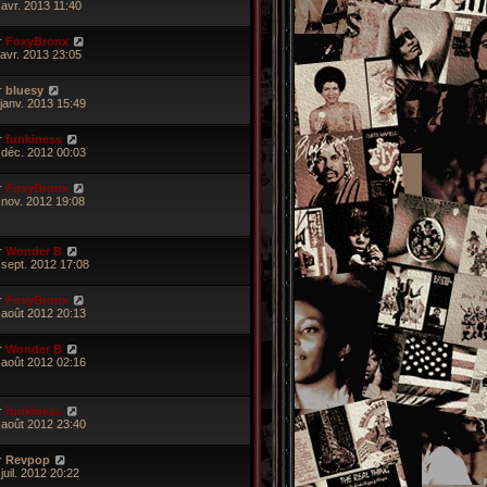
 avr. 2013 11:40
r
FoxyBronx
 avr. 2013 23:05
r
bluesy
 janv. 2013 15:49
r
funkiness
 déc. 2012 00:03
r
FoxyBronx
 nov. 2012 19:08
r
Wonder B
 sept. 2012 17:08
r
FoxyBronx
 août 2012 20:13
r
Wonder B
 août 2012 02:16
r
funkiness
 août 2012 23:40
r
Revpop
juil. 2012 20:22