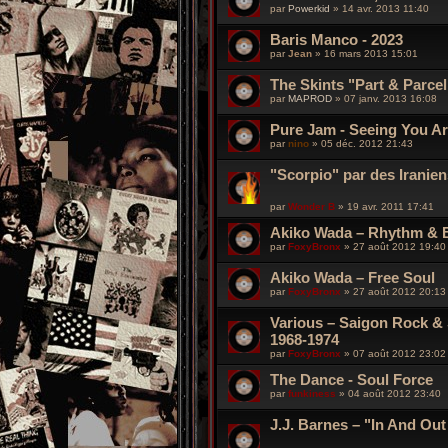
par
Powerkid
»
14 avr. 2013 11:40
Baris Manco - 2023
par
Jean
»
16 mars 2013 15:01
The Skints "Part & Parcel
par
MAPROD
»
07 janv. 2013 16:08
Pure Jam - Seeing You A
par
nino
»
05 déc. 2012 21:43
"Scorpio" par des Iranien
par
Wonder B
»
19 avr. 2011 17:41
Akiko Wada – Rhythm & 
par
FoxyBronx
»
27 août 2012 19:40
Akiko Wada – Free Soul
par
FoxyBronx
»
27 août 2012 20:13
Various – Saigon Rock & 
1968-1974
par
FoxyBronx
»
07 août 2012 23:02
The Dance - Soul Force
par
funkiness
»
04 août 2012 23:40
J.J. Barnes – "In And Out