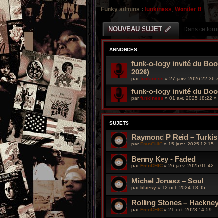
Funky admins :
funkiness
,
Wonder B
NOUVEAU SUJET
ANNONCES
funk-o-logy invité du Boo
2026)
par
funkiness
»
27 janv. 2026 22:36
»
funk-o-logy invité du Bo
par
funkiness
»
01 avr. 2025 18:22
» 
SUJETS
Raymond P Reid – Turkish
par
FrenCHIC
»
15 janv. 2025 12:15
Benny Key - Faded
par
FrenCHIC
»
26 janv. 2025 01:42
Michel Jonasz – Soul
par
bluesy
»
12 oct. 2024 18:05
Rolling Stones – Hackne
par
FrenCHIC
»
21 oct. 2023 14:59