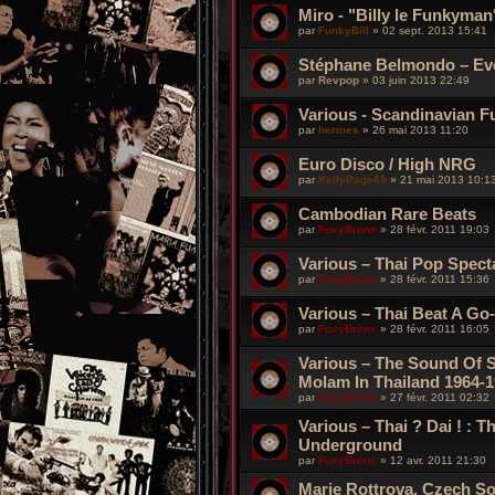
Miro - "Billy le Funkyman
par
FunkyBill
»
02 sept. 2013 15:41
Stéphane Belmondo – Eve
par
Revpop
»
03 juin 2013 22:49
Various - Scandinavian F
par
hermes
»
26 mai 2013 11:20
Euro Disco / High NRG
par
KellyPage69
»
21 mai 2013 10:1
Cambodian Rare Beats
par
FoxyBronx
»
28 févr. 2011 19:03
Various – Thai Pop Specta
par
FoxyBronx
»
28 févr. 2011 15:36
Various – Thai Beat A Go-G
par
FoxyBronx
»
28 févr. 2011 16:05
Various – The Sound Of S
Molam In Thailand 1964-1
par
FoxyBronx
»
27 févr. 2011 02:32
Various – Thai ? Dai ! : 
Underground
par
FoxyBronx
»
12 avr. 2011 21:30
Marie Rottrova, Czech S