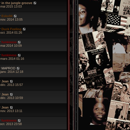
r
in the jungle groove
 mai 2015 13:03
r
Esko94
 nov. 2014 13:05
r
Duck Feeling
 oct. 2014 01:26
r
funkiness
 mai 2014 10:09
r
funkiness
 mars 2014 01:16
r
MAPROD
 janv. 2014 12:18
r
Jean
 déc. 2013 15:57
r
Jean
 déc. 2013 10:59
r
Jean
 nov. 2013 13:11
r
funkiness
 oct. 2013 23:58