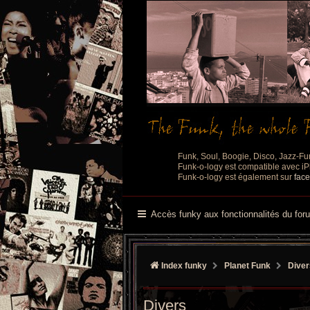
Funk, Soul, Boogie, Disco, Jazz-Fu
Funk-o-logy est compatible avec iPh
Funk-o-logy est également sur
fac
Accès funky aux fonctionnalités du for
Index funky
Planet Funk
Diver
Divers