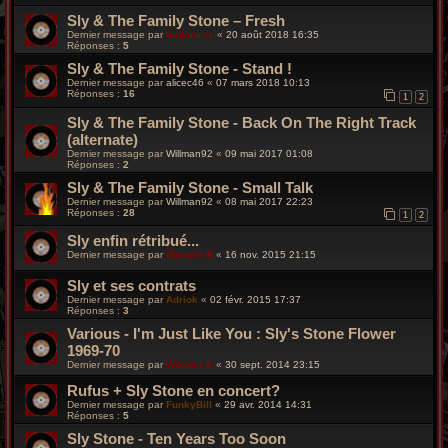
Sly & The Family Stone ‎– Fresh
Dernier message par
funkiness
«
20 août 2018 16:35
Réponses :
5
Sly & The Family Stone - Stand !
Dernier message par
alicec46
«
07 mars 2018 10:13
Réponses :
16
1
2
Sly & The Family Stone - Back On The Right Track
(alternate)
Dernier message par
Willman92
«
09 mai 2017 01:08
Réponses :
2
Sly & The Family Stone - Small Talk
Dernier message par
Willman92
«
08 mai 2017 22:23
Réponses :
28
1
2
Sly enfin rétribué...
Dernier message par
Wonder B
«
16 nov. 2015 21:15
Sly et ses contrats
Dernier message par
Adriok
«
02 févr. 2015 17:37
Réponses :
3
Various - I'm Just Like You : Sly's Stone Flower
1969-70
Dernier message par
Wonder B
«
30 sept. 2014 23:15
Rufus + Sly Stone en concert?
Dernier message par
FunkyBill
«
29 avr. 2014 14:31
Réponses :
5
Sly Stone - Ten Years Too Soon