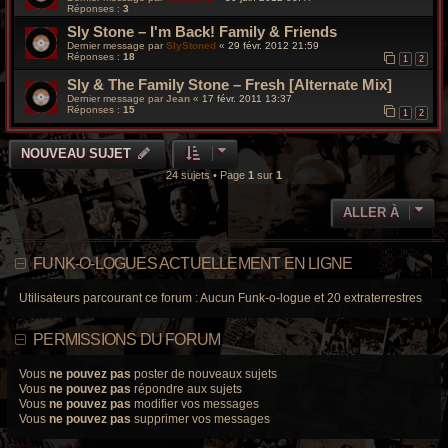
Réponses :
3
Sly Stone – I'm Back! Family & Friends
Dernier message par
SlyStoned
«
29 févr. 2012 21:59
Réponses :
18
1
2
Sly & The Family Stone – Fresh [Alternate Mix]
Dernier message par
Jean
«
17 févr. 2011 13:37
Réponses :
15
1
2
NOUVEAU SUJET
24 sujets • Page
1
sur
1
ALLER À
FUNK-O-LOGUES ACTUELLEMENT EN LIGNE
Utilisateurs parcourant ce forum : Aucun Funk-o-logue et 20 extraterrestres
PERMISSIONS DU FORUM
Vous
ne pouvez pas
poster de nouveaux sujets
Vous
ne pouvez pas
répondre aux sujets
Vous
ne pouvez pas
modifier vos messages
Vous
ne pouvez pas
supprimer vos messages