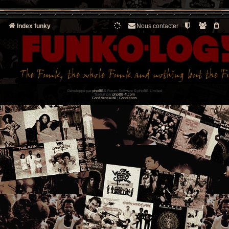
Index funky
Nous contacter
Développé par
phpBB
® Forum Software © phpBB Limited
Traduit par
phpBB-fr.com
Confidentialité
|
Conditions