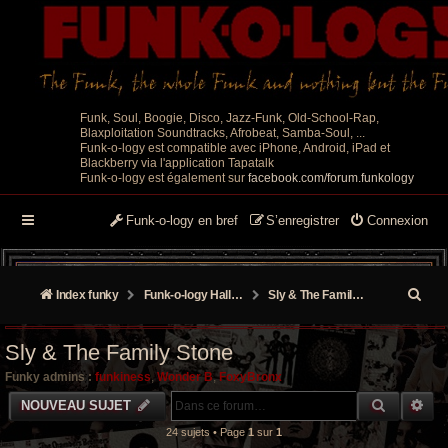
Funk, Soul, Boogie, Disco, Jazz-Funk, Old-School-Rap,
Blaxploitation Soundtracks, Afrobeat, Samba-Soul, ...
Funk-o-logy est compatible avec iPhone, Android, iPad et
Blackberry via l'application Tapatalk
Funk-o-logy est également sur
facebook.com/forum.funkology
Funk-o-logy en bref
S’enregistrer
Connexion
R
Index funky
Funk-o-logy Hall of Fame
Sly & The Family Stone
e
Sly & The Family Stone
c
Funky admins :
funkiness
,
Wonder B
,
FoxyBronx
h
RECHER
RE
NOUVEAU SUJET
e
24 sujets • Page
1
sur
1