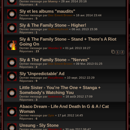
Dernier message par
bluesy
«
28 avr. 2014 20:16
Réponses :
4
Sly et les albums "maudits"
Dernier message par
Doc Emett Brown
«
16 avr. 2014 23:44
Réponses :
5
Sly & The Family Stone – Higher!
Dernier message par
Getfunkyfresh
«
06 oct. 2013 15:36
Réponses :
1
Sly & The Family Stone – Stand + There's A Riot
Going On
Dernier message par
Wonder B
«
01 juil. 2013 16:27
Réponses :
23
1
2
Sly & The Family Stone – "Nerves"
Dernier message par
Doc Emett Brown
«
09 févr. 2013 01:25
Réponses :
2
Sly 'Unpredictable' Ad
Dernier message par
FoxyBronx
«
10 sept. 2012 22:29
Réponses :
9
Little Sister - You're The One + Stanga +
Somebody's Watching You
Dernier message par
funkiness
«
16 août 2012 17:09
Réponses :
3
Abaco Dream - Life And Death In G & A / Cat
Woman
Dernier message par
2pie
«
17 juil. 2012 14:45
Réponses :
6
Unsung - Sly Stone
Dernier message par
Wonder B
«
30 juin 2012 06:47