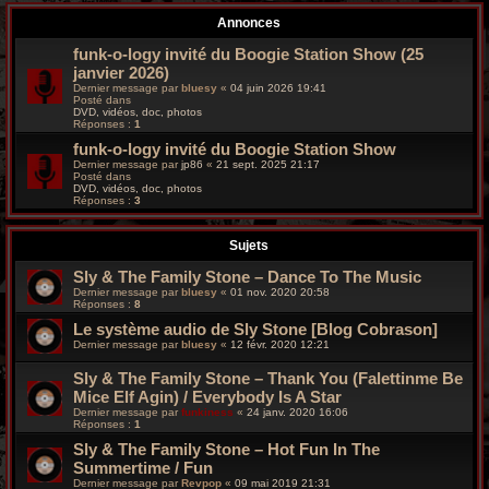
r
Annonces
c
funk-o-logy invité du Boogie Station Show (25
janvier 2026)
h
Dernier message par
bluesy
«
04 juin 2026 19:41
Posté dans
e
DVD, vidéos, doc, photos
Réponses :
1
g
funk-o-logy invité du Boogie Station Show
Dernier message par
jp86
«
21 sept. 2025 21:17
Posté dans
r
DVD, vidéos, doc, photos
Réponses :
3
o
Sujets
o
Sly & The Family Stone – Dance To The Music
v
Dernier message par
bluesy
«
01 nov. 2020 20:58
Réponses :
8
y
Le système audio de Sly Stone [Blog Cobrason]
Dernier message par
bluesy
«
12 févr. 2020 12:21
Sly & The Family Stone ‎– Thank You (Falettinme Be
Mice Elf Agin) / Everybody Is A Star
Dernier message par
funkiness
«
24 janv. 2020 16:06
Réponses :
1
Sly & The Family Stone ‎– Hot Fun In The
Summertime / Fun
Dernier message par
Revpop
«
09 mai 2019 21:31