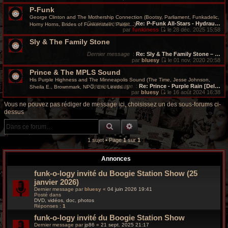
r
V
P-Funk
o
i
George Clinton and The Mothership Connection (Bootsy, Parliament, Funkadelic,
c
r
Dernier message
:
Re: P-Funk All-Stars - Hydrau…
Horny Horns, Brides of Funkenstein, Parlet...)
l
par
funkiness
le 28 déc. 2025 15:58
e
V
h
d
Sly & The Family Stone
o
e
i
e
r
r
Dernier message
:
Re: Sly & The Family Stone – …
n
l
par
bluesy
le 01 nov. 2020 20:58
i
e
V
g
e
Prince & The MPLS Sound
d
o
r
e
i
His Purple Highness and The Minneapolis Sound (The Time, Jesse Johnson,
m
r
r
r
Dernier message
:
Re: Prince - Purple Rain [Del…
Sheila E., Brownmark, NPG, Eric Leeds...)
e
n
l
par
bluesy
le 16 août 2024 16:38
s
i
e
V
o
s
e
d
o
Vous ne pouvez pas rédiger de message ici, choisissez un des sous-forums ci-
a
r
e
i
dessus
g
m
r
r
o
e
e
n
l
RECHERCHE GROOVY
RECHERCHE AVANCÉE
s
i
e
s
e
v
d
a
r
e
1 sujet • Page
1
sur
1
g
m
r
y
e
e
n
s
i
Annonces
s
e
a
r
funk-o-logy invité du Boogie Station Show (25
g
m
janvier 2026)
e
e
s
Dernier message par
bluesy
«
04 juin 2026 19:41
s
Posté dans
DVD, vidéos, doc, photos
a
Réponses :
1
g
e
funk-o-logy invité du Boogie Station Show
Dernier message par
jp86
«
21 sept. 2025 21:17