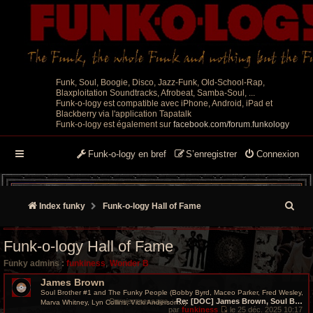
Funk, Soul, Boogie, Disco, Jazz-Funk, Old-School-Rap,
Blaxploitation Soundtracks, Afrobeat, Samba-Soul, ...
Funk-o-logy est compatible avec iPhone, Android, iPad et
Blackberry via l'application Tapatalk
Funk-o-logy est également sur
facebook.com/forum.funkology
Funk-o-logy en bref
S’enregistrer
Connexion
R
Index funky
Funk-o-logy Hall of Fame
e
Funk-o-logy Hall of Fame
c
Funky admins :
funkiness
,
Wonder B
h
James Brown
Soul Brother #1 and The Funky People (Bobby Byrd, Maceo Parker, Fred Wesley,
e
Dernier message
:
Re: [DOC] James Brown, Soul B…
Marva Whitney, Lyn Collins, Vicki Anderson...)
par
funkiness
le 25 déc. 2025 10:17