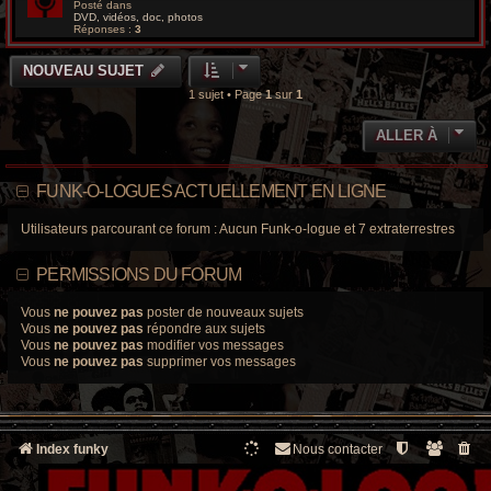
Posté dans
DVD, vidéos, doc, photos
Réponses :
3
NOUVEAU SUJET
1 sujet • Page
1
sur
1
ALLER À
FUNK-O-LOGUES ACTUELLEMENT EN LIGNE
Utilisateurs parcourant ce forum : Aucun Funk-o-logue et 7 extraterrestres
PERMISSIONS DU FORUM
Vous
ne pouvez pas
poster de nouveaux sujets
Vous
ne pouvez pas
répondre aux sujets
Vous
ne pouvez pas
modifier vos messages
Vous
ne pouvez pas
supprimer vos messages
Index funky
Nous contacter