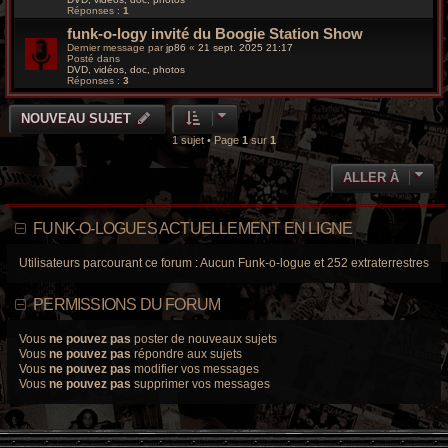
a
Réponses :
1
g
e
funk-o-logy invité du Boogie Station Show
Dernier message par
jp86
«
21 sept. 2025 21:17
Posté dans
DVD, vidéos, doc, photos
Réponses :
3
NOUVEAU SUJET
1 sujet • Page
1
sur
1
ALLER À
FUNK-O-LOGUES ACTUELLEMENT EN LIGNE
Utilisateurs parcourant ce forum : Aucun Funk-o-logue et 252 extraterrestres
PERMISSIONS DU FORUM
Vous
ne pouvez pas
poster de nouveaux sujets
Vous
ne pouvez pas
répondre aux sujets
Vous
ne pouvez pas
modifier vos messages
Vous
ne pouvez pas
supprimer vos messages