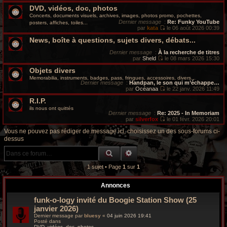
V
r
DVD, vidéos, doc, photos
o
i
Concerts, documents visuels, archives, images, photos promo, pochettes,
c
r
Dernier message
:
Re: Funky YouTube
posters, affiches, toiles...
l
par
kata
le 06 août 2026 00:39
e
V
h
d
News, boîte à questions, sujets divers, débats...
o
e
i
r
e
r
Dernier message
:
À la recherche de titres
n
l
par
Sheld
le 08 mars 2026 15:30
i
V
e
g
e
Objets divers
o
d
r
i
e
Memorabilia, instruments, badges, pass, fringues, accessoires, divers...
m
r
r
Dernier message
:
Handpan, le son qui m’échappe…
r
e
l
n
par
Océanaa
le 22 janv. 2026 11:49
s
e
i
V
s
o
R.I.P.
d
e
o
a
e
r
i
ils nous ont quittés
g
r
m
r
Dernier message
:
Re: 2025 - In Memoriam
o
e
n
e
l
par
silverfox
le 01 févr. 2026 20:01
i
s
e
V
e
s
d
o
Vous ne pouvez pas rédiger de message ici, choisissez un des sous-forums ci-
v
r
a
e
i
dessus
m
g
r
r
y
e
e
n
l
RECHERCHE GROOVY
RECHERCHE AVANCÉE
s
i
e
s
e
d
a
r
e
1 sujet • Page
1
sur
1
g
m
r
e
e
n
s
i
Annonces
s
e
a
r
funk-o-logy invité du Boogie Station Show (25
g
m
janvier 2026)
e
e
s
Dernier message par
bluesy
«
04 juin 2026 19:41
s
Posté dans
DVD, vidéos, doc, photos