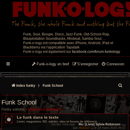
Funk, Soul, Boogie, Disco, Jazz-Funk, Old-School-Rap,
Blaxploitation Soundtracks, Afrobeat, Samba-Soul, ...
Funk-o-logy est compatible avec iPhone, Android, iPad et
Blackberry via l'application Tapatalk
Funk-o-logy est également sur
facebook.com/forum.funkology
Funk-o-logy en bref
S’enregistrer
Connexion
R
Index funky
Funk School
e
Funk School
c
Funky admins :
funkiness
,
Wonder B
h
Le funk dans le texte
Livres, magazines, BD, articles, sites et forums de référence...
e
Dernier message
:
Re: [Livre] Sylvia Robinson -…
par
titisoul
le 18 mars 2025 09:02