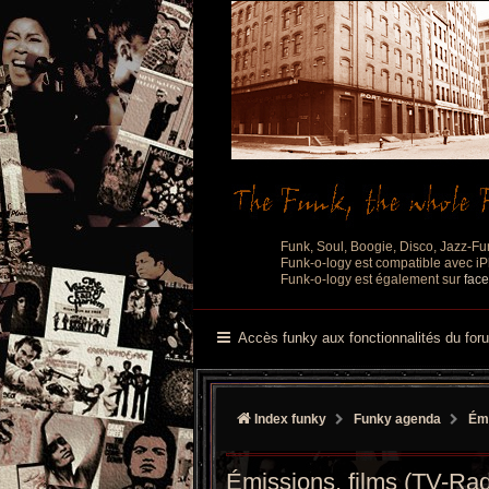
Funk, Soul, Boogie, Disco, Jazz-Fu
Funk-o-logy est compatible avec iPh
Funk-o-logy est également sur
fac
Accès funky aux fonctionnalités du for
Index funky
Funky agenda
Émi
Émissions, films (TV-Ra