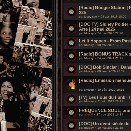
[Radio] Boogie Station | 
22h
par
josey-san
»
08 avr. 2018 18:00
[DOC TV] Sidney Poitier -
Arte | 24 mai 2026
par
bluesy
»
24 mai 2026 22:20
Let It Happen - From Pas
par
bluesy
»
08 mai 2026 17:27
[Radio] BONUS TRACK s
par
bluesy
»
24 juin 2024 21:16
[DOC] Bob Sinclar : Dans 
par
bluesy
»
08 janv. 2026 23:17
[Radio] Emission mensuel
par
smidge
»
30 déc. 2020 18:18
[TV] Les Fous du Funk | F
par
bluesy
»
21 juin 2017 20:22
FRÉQUENCE SOUL, une we
par
t@nGi
»
27 nov. 2022 16:34
[DOC] Un demi-siècle de
par
bluesy
»
10 mai 2024 21:35