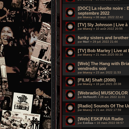
[DOC] La révolte noire : 
septembre 2022
par
bluesy
»
06 sept. 2022 22:42
[TV] Sly Johnson | Live à
par
bluesy
»
10 août 2022 20:55
funky sisters and brothe
par
Max!
»
29 juil. 2022 21:44
[TV] Bob Marley | Live at
par
bluesy
»
21 mars 2020 00:34
[Web] The Hang with Bria
vendredis soir
par
bluesy
»
23 avr. 2022 11:53
[FILM] Shaft (2000)
par
bluesy
»
16 juin 2021 20:38
[Webradio] MUSICOLO
par
Meffisto95
»
28 avr. 2022 11:01
[Radio] Sounds Of The U
par
bluesy
»
21 avr. 2022 17:59
[Web] ESKIFAIA Radio
par
Eskifaia
»
16 mars 2022 08:57