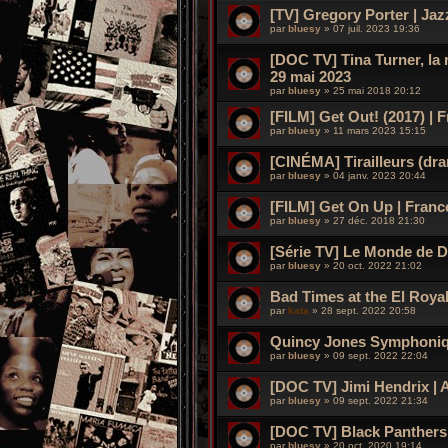
[TV] Gregory Porter | Jaz
par
bluesy
»
07 juil. 2023 19:36
[DOC TV] Tina Turner, la r
29 mai 2023
par
bluesy
»
25 mai 2018 20:12
[FILM] Get Out! (2017) | 
par
bluesy
»
11 mars 2023 15:15
[CINÉMA] Tirailleurs (dra
par
bluesy
»
04 janv. 2023 20:44
[FILM] Get On Up | Franc
par
bluesy
»
27 déc. 2018 21:30
[Série TV] Le Monde de D
par
bluesy
»
20 oct. 2022 21:02
Bad Times at the El Roya
par
kata
»
28 sept. 2022 20:58
Quincy Jones Symphoniqu
par
bluesy
»
09 sept. 2022 22:04
[DOC TV] Jimi Hendrix | A
par
bluesy
»
09 sept. 2022 21:34
[DOC TV] Black Panthers 
par
bluesy
»
20 oct. 2020 19:14