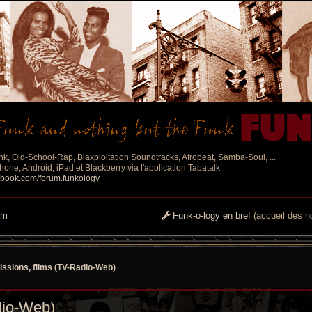
nk, Old-School-Rap, Blaxploitation Soundtracks, Afrobeat, Samba-Soul, ...
one, Android, iPad et Blackberry via l'application Tapatalk
ebook.com/forum.funkology
um
Funk-o-logy en bref
(accueil des no
ssions, films (TV-Radio-Web)
dio-Web)