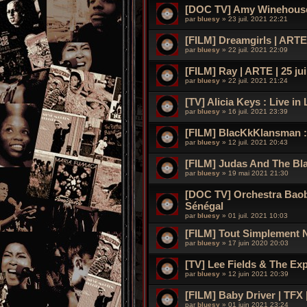
[DOC TV] Amy Winehouse 
par
bluesy
»
23 juil. 2021 22:21
[FILM] Dreamgirls | ARTE |
par
bluesy
»
22 juil. 2021 22:09
[FILM] Ray | ARTE | 25 jui
par
bluesy
»
22 juil. 2021 21:24
[TV] Alicia Keys : Live in 
par
bluesy
»
16 juil. 2021 23:39
[FILM] BlacKkKlansman : J
par
bluesy
»
12 juil. 2021 20:43
[FILM] Judas And The Bla
par
bluesy
»
19 mai 2021 21:30
[DOC TV] Orchestra Baoba
Sénégal
par
bluesy
»
01 juil. 2021 10:03
[FILM] Tout Simplement N
par
bluesy
»
17 juin 2020 20:03
[TV] Lee Fields & The Exp
par
bluesy
»
12 juin 2021 20:39
[FILM] Baby Driver | TFX |
par
bluesy
»
01 juin 2021 23:24