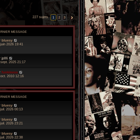
227 sujets
1
2
3
SUIVANTE
ERNIER MESSAGE
r
bluesy
 juin 2026 19:41
r
jp86
 sept. 2025 21:17
r
funkiness
 oct. 2010 12:16
ERNIER MESSAGE
r
bluesy
juil. 2026 00:13
r
bluesy
juil. 2026 23:21
r
bluesy
juil. 2026 22:38