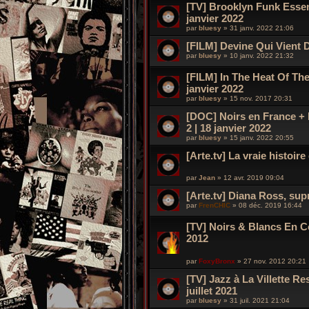
[TV] Brooklyn Funk Essent
janvier 2022
par
bluesy
»
31 janv. 2022 21:06
[FILM] Devine Qui Vient D
par
bluesy
»
10 janv. 2022 21:32
[FILM] In The Heat Of The 
janvier 2022
par
bluesy
»
15 nov. 2017 20:31
[DOC] Noirs en France + 
2 | 18 janvier 2022
par
bluesy
»
15 janv. 2022 20:55
[Arte.tv] La vraie histoire
par
Jean
»
12 avr. 2019 09:04
[Arte.tv] Diana Ross, sup
par
FrenCHIC
»
08 déc. 2019 16:44
[TV] Noirs & Blancs En C
2012
par
FoxyBronx
»
27 nov. 2012 20:21
[TV] Jazz à La Villette Re
juillet 2021
par
bluesy
»
31 juil. 2021 21:04