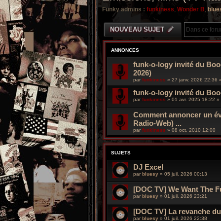
Funky admins :
funkiness
,
Wonder B
,
blue
NOUVEAU SUJET
ANNONCES
funk-o-logy invité du Boo
2026)
par
funkiness
»
27 janv. 2026 22:36
»
funk-o-logy invité du Bo
par
funkiness
»
01 avr. 2025 18:22
» 
Comment annoncer un évé
Radio-Web) ...
par
funkiness
»
08 oct. 2010 12:00
SUJETS
DJ Excel
par
bluesy
»
05 juil. 2026 00:13
[DOC TV] We Want The Fun
par
bluesy
»
01 juil. 2026 23:21
[DOC TV] La revanche du d
par
bluesy
»
01 juil. 2026 22:38