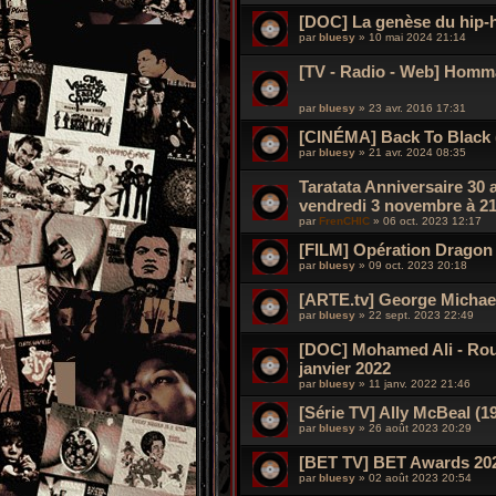
[DOC] La genèse du hip-h
par
bluesy
»
10 mai 2024 21:14
[TV - Radio - Web] Hommag
par
bluesy
»
23 avr. 2016 17:31
[CINÉMA] Back To Black 
par
bluesy
»
21 avr. 2024 08:35
Taratata Anniversaire 30 
vendredi 3 novembre à 21
par
FrenCHIC
»
06 oct. 2023 12:17
[FILM] Opération Dragon (
par
bluesy
»
09 oct. 2023 20:18
[ARTE.tv] George Michael 
par
bluesy
»
22 sept. 2023 22:49
[DOC] Mohamed Ali - Round
janvier 2022
par
bluesy
»
11 janv. 2022 21:46
[Série TV] Ally McBeal (19
par
bluesy
»
26 août 2023 20:29
[BET TV] BET Awards 20
par
bluesy
»
02 août 2023 20:54