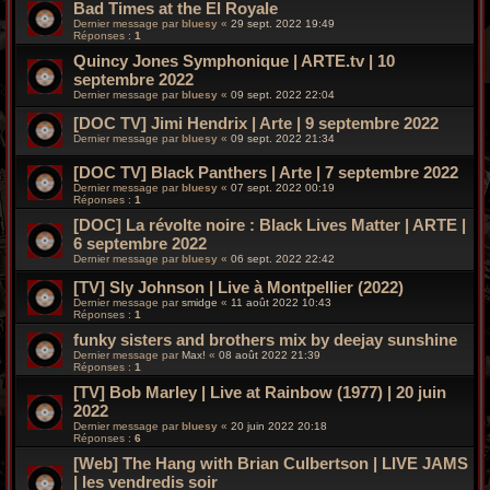
Bad Times at the El Royale
Dernier message par
bluesy
«
29 sept. 2022 19:49
Réponses :
1
Quincy Jones Symphonique | ARTE.tv | 10
septembre 2022
Dernier message par
bluesy
«
09 sept. 2022 22:04
[DOC TV] Jimi Hendrix | Arte | 9 septembre 2022
Dernier message par
bluesy
«
09 sept. 2022 21:34
[DOC TV] Black Panthers | Arte | 7 septembre 2022
Dernier message par
bluesy
«
07 sept. 2022 00:19
Réponses :
1
[DOC] La révolte noire : Black Lives Matter | ARTE |
6 septembre 2022
Dernier message par
bluesy
«
06 sept. 2022 22:42
[TV] Sly Johnson | Live à Montpellier (2022)
Dernier message par
smidge
«
11 août 2022 10:43
Réponses :
1
funky sisters and brothers mix by deejay sunshine
Dernier message par
Max!
«
08 août 2022 21:39
Réponses :
1
[TV] Bob Marley | Live at Rainbow (1977) | 20 juin
2022
Dernier message par
bluesy
«
20 juin 2022 20:18
Réponses :
6
[Web] The Hang with Brian Culbertson | LIVE JAMS
| les vendredis soir