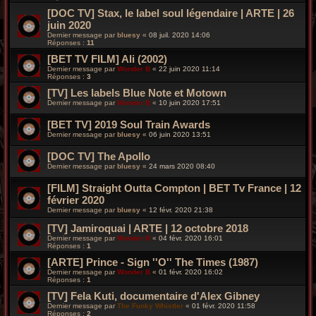
[DOC TV] Stax, le label soul légendaire | ARTE | 26
juin 2020
Dernier message par
bluesy
«
08 juil. 2020 14:06
Réponses :
11
[BET TV FILM] Ali (2002)
Dernier message par
Wonder B
«
22 juin 2020 11:14
Réponses :
3
[TV] Les labels Blue Note et Motown
Dernier message par
Wonder B
«
10 juin 2020 17:51
[BET TV] 2019 Soul Train Awards
Dernier message par
bluesy
«
06 juin 2020 13:51
[DOC TV] The Apollo
Dernier message par
bluesy
«
24 mars 2020 08:40
[FILM] Straight Outta Compton | BET Tv France | 12
février 2020
Dernier message par
bluesy
«
12 févr. 2020 21:38
[TV] Jamiroquai | ARTE | 12 octobre 2018
Dernier message par
Wonder B
«
04 févr. 2020 16:01
Réponses :
1
[ARTE] Prince - Sign ''O'' The Times (1987)
Dernier message par
Wonder B
«
01 févr. 2020 16:02
Réponses :
1
[TV] Fela Kuti, documentaire d'Alex Gibney
Dernier message par
The Funky Whistler
«
01 févr. 2020 11:58
Réponses :
2