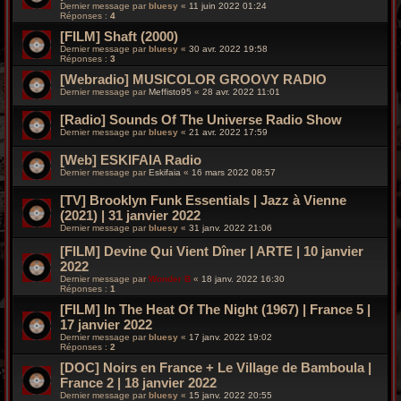
Dernier message par
bluesy
«
11 juin 2022 01:24
Réponses :
4
[FILM] Shaft (2000)
Dernier message par
bluesy
«
30 avr. 2022 19:58
Réponses :
3
[Webradio] MUSICOLOR GROOVY RADIO
Dernier message par
Meffisto95
«
28 avr. 2022 11:01
[Radio] Sounds Of The Universe Radio Show
Dernier message par
bluesy
«
21 avr. 2022 17:59
[Web] ESKIFAIA Radio
Dernier message par
Eskifaia
«
16 mars 2022 08:57
[TV] Brooklyn Funk Essentials | Jazz à Vienne
(2021) | 31 janvier 2022
Dernier message par
bluesy
«
31 janv. 2022 21:06
[FILM] Devine Qui Vient Dîner | ARTE | 10 janvier
2022
Dernier message par
Wonder B
«
18 janv. 2022 16:30
Réponses :
1
[FILM] In The Heat Of The Night (1967) | France 5 |
17 janvier 2022
Dernier message par
bluesy
«
17 janv. 2022 19:02
Réponses :
2
[DOC] Noirs en France + Le Village de Bamboula |
France 2 | 18 janvier 2022
Dernier message par
bluesy
«
15 janv. 2022 20:55