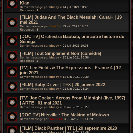
Klan
Dernier message par
bluesy
«
14 juil. 2021 20:45
Réponses :
1
[FILM] Judas And The Black Messiah| Canal+ | 19
mai 2021
Dernier message par
Saul D
«
13 juil. 2021 16:52
Réponses :
3
[DOC TV] Orchestra Baobab, une autre histoire du
Sénégal
Dernier message par
bluesy
«
01 juil. 2021 10:03
[FILM] Tout Simplement Noir (comédie)
Dernier message par
bluesy
«
15 juin 2021 19:56
Réponses :
2
[TV] Lee Fields & The Expressions | France 4 | 12
juin 2021
Dernier message par
bluesy
«
12 juin 2021 20:39
[FILM] Baby Driver | TFX | 20 janvier 2022
Dernier message par
bluesy
«
01 juin 2021 23:24
[TV] Joe Cocker: Across From Midnight (live, 1997)
| ARTE | 01 mai 2021
Dernier message par
bluesy
«
30 avr. 2021 23:27
[DOC TV] Hitsville : The Making of Motown
Dernier message par
Wonder B
«
30 avr. 2021 14:29
[FILM] Black Panther | TF1 | 20 septembre 2020
Dernier message par
bluesy
«
29 avr. 2021 22:49