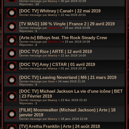
Dernier message par
bluesy
«
30 juin 2019 22:09
Réponses :
12
[DOC TV] Whitney | Canal+ | 22 mai 2019
Dernier message par
bluesy
«
22 mai 2019 20:01
[TV MAG] 100 % Vinyle | France 2 | 29 avril 2019
Dernier message par
Wonder B
«
29 avr. 2019 23:09
Réponses :
1
[Arte.tv] BBoys feat. The Rock Steady Crew
Dernier message par
Wonder B
«
15 avr. 2019 10:08
Réponses :
2
[DOC TV] Rize | ARTE | 12 avril 2019
Dernier message par
bluesy
«
12 avr. 2019 14:00
[DOC TV] Amy | CSTAR | 01 avril 2019
Dernier message par
bluesy
«
01 avr. 2019 20:35
[DOC TV] Leaving Neverland | M6 | 21 mars 2019
Dernier message par
Jean
«
24 mars 2019 21:30
Réponses :
3
[DOC TV] Michael Jackson La vie d'une icône | BET
| 23 Février 2019
Dernier message par
bluesy
«
23 févr. 2019 22:42
Réponses :
1
[FILM] Moonwalker (Michael Jackson) | Arte | 18
janvier 2019
Dernier message par
bluesy
«
18 janv. 2019 22:28
[TV] Aretha Franklin | Arte | 24 août 2018