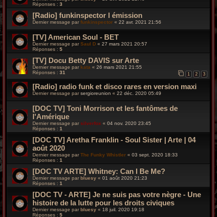
Réponses :
3
[Radio] funkinspector l émission
Dernier message par
funkinspector
«
22 avr. 2021 21:56
[TV] American Soul - BET
Dernier message par
Saul D
«
27 mars 2021 20:57
Réponses :
5
[TV] Docu Betty DAVIS sur Arte
Dernier message par
kata
«
26 mars 2021 21:55
Réponses :
31
1
2
3
[Radio] radio funk et disco rares en version maxi
Dernier message par
sergioreunion
«
22 déc. 2020 05:49
[DOC TV] Toni Morrison et les fantômes de
l'Amérique
Dernier message par
silverfox
«
04 nov. 2020 23:45
Réponses :
1
[DOC TV] Aretha Franklin - Soul Sister | Arte | 04
août 2020
Dernier message par
The Funky Whistler
«
03 sept. 2020 18:33
Réponses :
1
[DOC TV ARTE] Whitney: Can I Be Me?
Dernier message par
bluesy
«
01 août 2020 21:23
Réponses :
1
[DOC TV - ARTE] Je ne suis pas votre nègre - Une
histoire de la lutte pour les droits civiques
Dernier message par
bluesy
«
18 juil. 2020 19:18
Réponses :
5