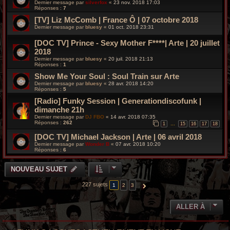
Dernier message par
silverfox
«
23 nov. 2018 17:03
Réponses :
7
[TV] Liz McComb | France Ô | 07 octobre 2018
Dernier message par
bluesy
«
01 oct. 2018 23:31
[DOC TV] Prince - Sexy Mother F****| Arte | 20 juillet
2018
Dernier message par
bluesy
«
20 juil. 2018 21:13
Réponses :
1
Show Me Your Soul : Soul Train sur Arte
Dernier message par
bluesy
«
28 avr. 2018 14:20
Réponses :
5
[Radio] Funky Session | Generationdiscofunk |
dimanche 21h
Dernier message par
DJ FBO
«
14 avr. 2018 07:35
Réponses :
262
1
15
16
17
18
…
[DOC TV] Michael Jackson | Arte | 06 avril 2018
Dernier message par
Wonder B
«
07 avr. 2018 10:20
Réponses :
6
NOUVEAU SUJET
227 sujets
1
2
3
SUIVANTE
ALLER À