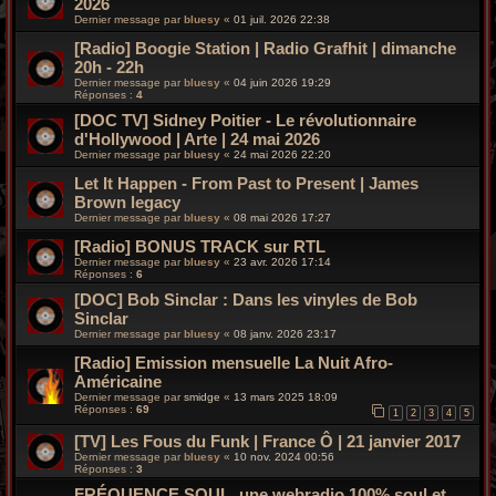
2026
Dernier message par
bluesy
«
01 juil. 2026 22:38
[Radio] Boogie Station | Radio Grafhit | dimanche
20h - 22h
Dernier message par
bluesy
«
04 juin 2026 19:29
Réponses :
4
[DOC TV] Sidney Poitier - Le révolutionnaire
d'Hollywood | Arte | 24 mai 2026
Dernier message par
bluesy
«
24 mai 2026 22:20
Let It Happen - From Past to Present | James
Brown legacy
Dernier message par
bluesy
«
08 mai 2026 17:27
[Radio] BONUS TRACK sur RTL
Dernier message par
bluesy
«
23 avr. 2026 17:14
Réponses :
6
[DOC] Bob Sinclar : Dans les vinyles de Bob
Sinclar
Dernier message par
bluesy
«
08 janv. 2026 23:17
[Radio] Emission mensuelle La Nuit Afro-
Américaine
Dernier message par
smidge
«
13 mars 2025 18:09
Réponses :
69
1
2
3
4
5
[TV] Les Fous du Funk | France Ô | 21 janvier 2017
Dernier message par
bluesy
«
10 nov. 2024 00:56
Réponses :
3
FRÉQUENCE SOUL, une webradio 100% soul et