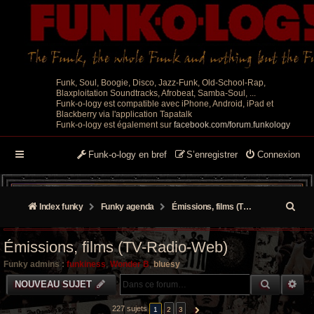
Funk, Soul, Boogie, Disco, Jazz-Funk, Old-School-Rap,
Blaxploitation Soundtracks, Afrobeat, Samba-Soul, ...
Funk-o-logy est compatible avec iPhone, Android, iPad et
Blackberry via l'application Tapatalk
Funk-o-logy est également sur
facebook.com/forum.funkology
Funk-o-logy en bref
S’enregistrer
Connexion
R
Index funky
Funky agenda
Émissions, films (TV-Radio-Web)
e
Émissions, films (TV-Radio-Web)
c
Funky admins :
funkiness
,
Wonder B
,
bluesy
h
RECHER
RE
NOUVEAU SUJET
e
227 sujets
1
2
3
SUIVANTE