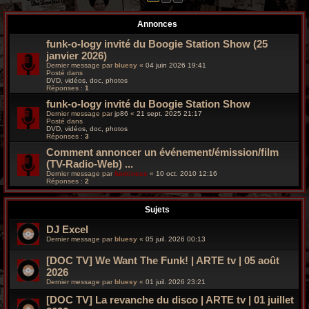
r
Annonces
c
funk-o-logy invité du Boogie Station Show (25
h
janvier 2026)
Dernier message par
bluesy
«
04 juin 2026 19:41
e
Posté dans
DVD, vidéos, doc, photos
Réponses :
1
g
funk-o-logy invité du Boogie Station Show
r
Dernier message par
jp86
«
21 sept. 2025 21:17
Posté dans
DVD, vidéos, doc, photos
o
Réponses :
3
Comment annoncer un événement/émission/film
o
(TV-Radio-Web) ...
Dernier message par
funkiness
«
10 oct. 2010 12:16
v
Réponses :
2
y
Sujets
DJ Excel
Dernier message par
bluesy
«
05 juil. 2026 00:13
[DOC TV] We Want The Funk! | ARTE tv | 05 août
2026
Dernier message par
bluesy
«
01 juil. 2026 23:21
[DOC TV] La revanche du disco | ARTE tv | 01 juillet