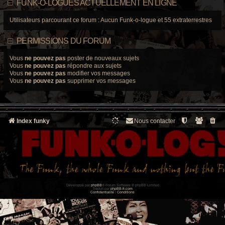
FUNK-O-LOGUES ACTUELLEMENT EN LIGNE
Utilisateurs parcourant ce forum : Aucun Funk-o-logue et 55 extraterrestres
PERMISSIONS DU FORUM
Vous
ne pouvez pas
poster de nouveaux sujets
Vous
ne pouvez pas
répondre aux sujets
Vous
ne pouvez pas
modifier vos messages
Vous
ne pouvez pas
supprimer vos messages
Index funky
Nous contacter
Développé par
phpBB
® Forum Software © phpBB Limited
Traduit par
phpBB-fr.com
Confidentialité
|
Conditions