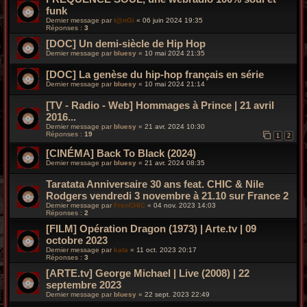
funk
Dernier message par
t@nGi
«
06 juin 2024 19:35
Réponses :
3
[DOC] Un demi-siècle de Hip Hop
Dernier message par
bluesy
«
10 mai 2024 21:35
[DOC] La genèse du hip-hop français en série
Dernier message par
bluesy
«
10 mai 2024 21:14
[TV - Radio - Web] Hommages à Prince | 21 avril
2016...
Dernier message par
bluesy
«
21 avr. 2024 10:30
Réponses :
19
1
2
[CINÉMA] Back To Black (2024)
Dernier message par
bluesy
«
21 avr. 2024 08:35
Taratata Anniversaire 30 ans feat. CHIC & Nile
Rodgers vendredi 3 novembre à 21.10 sur France 2
Dernier message par
FrenCHIC
«
04 nov. 2023 14:03
Réponses :
2
[FILM] Opération Dragon (1973) | Arte.tv | 09
octobre 2023
Dernier message par
kata
«
11 oct. 2023 20:17
Réponses :
3
[ARTE.tv] George Michael | Live (2008) | 22
septembre 2023
Dernier message par
bluesy
«
22 sept. 2023 22:49