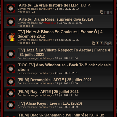
[Arte.tv] La vraie histoire de H.I.P. H.O.P.
Dernier message par
bluesy
«
15 janv. 2022 20:14
Réponses :
15
1
2
[Arte.tv] Diana Ross, suprême diva (2019)
Dernier message par
Wonder B
«
04 nov. 2021 14:07
Réponses :
5
[TV] Noirs & Blancs En Couleurs | France Ô | 4
décembre 2012
Dernier message par
bluesy
«
06 août 2021 12:39
Réponses :
54
1
2
3
4
[TV] Jazz à La Villette Respect To Aretha | France 4
| 31 juillet 2021
Dernier message par
bluesy
«
31 juil. 2021 21:04
[DOC TV] Amy Winehouse - Back To Black : classic
album
Dernier message par
bluesy
«
23 juil. 2021 22:21
[FILM] Dreamgirls | ARTE | 25 juillet 2021
Dernier message par
bluesy
«
22 juil. 2021 22:09
[FILM] Ray | ARTE | 25 juillet 2021
Dernier message par
bluesy
«
22 juil. 2021 21:24
[TV] Alicia Keys : Live in L.A. (2020)
Dernier message par
bluesy
«
16 juil. 2021 23:39
[FILM] BlacKkKlansman : J'ai infiltré le Ku Klux