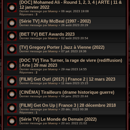
[DOC] Mohamed Ali - Round 1, 2, 3, 4 | ARTE | 11 &
12 janvier 2022
Dernier message par
bluesy
«
06 sept. 2023 19:08
Réponses :
3
[Série TV] Ally McBeal (1997 - 2002)
Dernier message par
bluesy
«
26 août 2023 20:29
[BET TV] BET Awards 2023
Dernier message par
bluesy
«
02 août 2023 20:54
[TV] Gregory Porter | Jazz à Vienne (2022)
Dernier message par
bluesy
«
07 juil. 2023 19:36
[DOC TV] Tina Turner, la rage de vivre (rediffusion)
| Arte | 29 mai 2023
Dernier message par
bluesy
«
29 mai 2023 14:55
Réponses :
2
[FILM] Get Out! (2017) | France 2 | 12 mars 2023
Dernier message par
bluesy
«
11 mars 2023 15:15
[CINÉMA] Tirailleurs (drame historique guerre)
Dernier message par
bluesy
«
04 janv. 2023 20:44
[FILM] Get On Up | France 3 | 28 décembre 2018
Dernier message par
bluesy
«
20 déc. 2022 00:38
Réponses :
1
[Série TV] Le Monde de Demain (2022)
Dernier message par
bluesy
«
20 oct. 2022 21:02