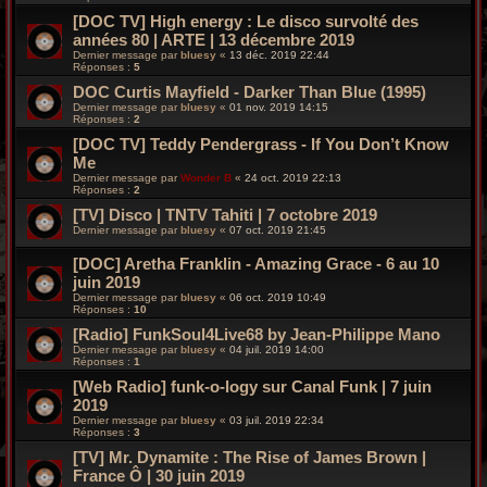
[DOC TV] High energy : Le disco survolté des
années 80 | ARTE | 13 décembre 2019
Dernier message par
bluesy
«
13 déc. 2019 22:44
Réponses :
5
DOC Curtis Mayfield - Darker Than Blue (1995)
Dernier message par
bluesy
«
01 nov. 2019 14:15
Réponses :
2
[DOC TV] Teddy Pendergrass - If You Don’t Know
Me
Dernier message par
Wonder B
«
24 oct. 2019 22:13
Réponses :
2
[TV] Disco | TNTV Tahiti | 7 octobre 2019
Dernier message par
bluesy
«
07 oct. 2019 21:45
[DOC] Aretha Franklin - Amazing Grace - 6 au 10
juin 2019
Dernier message par
bluesy
«
06 oct. 2019 10:49
Réponses :
10
[Radio] FunkSoul4Live68 by Jean-Philippe Mano
Dernier message par
bluesy
«
04 juil. 2019 14:00
Réponses :
1
[Web Radio] funk-o-logy sur Canal Funk | 7 juin
2019
Dernier message par
bluesy
«
03 juil. 2019 22:34
Réponses :
3
[TV] Mr. Dynamite : The Rise of James Brown |
France Ô | 30 juin 2019