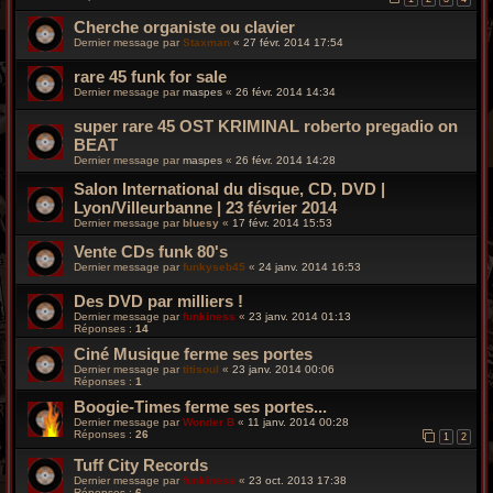
Cherche organiste ou clavier
Dernier message par
Staxman
«
27 févr. 2014 17:54
rare 45 funk for sale
Dernier message par
maspes
«
26 févr. 2014 14:34
super rare 45 OST KRIMINAL roberto pregadio on
BEAT
Dernier message par
maspes
«
26 févr. 2014 14:28
Salon International du disque, CD, DVD |
Lyon/Villeurbanne | 23 février 2014
Dernier message par
bluesy
«
17 févr. 2014 15:53
Vente CDs funk 80's
Dernier message par
funkyseb45
«
24 janv. 2014 16:53
Des DVD par milliers !
Dernier message par
funkiness
«
23 janv. 2014 01:13
Réponses :
14
Ciné Musique ferme ses portes
Dernier message par
titisoul
«
23 janv. 2014 00:06
Réponses :
1
Boogie-Times ferme ses portes...
Dernier message par
Wonder B
«
11 janv. 2014 00:28
Réponses :
26
1
2
Tuff City Records
Dernier message par
funkiness
«
23 oct. 2013 17:38
Réponses :
6