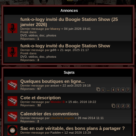
r
Annonces
c
funk-o-logy invité du Boogie Station Show (25
h
janvier 2026)
Dernier message par
bluesy
«
04 juin 2026 19:41
e
Posté dans
DVD, vidéos, doc, photos
Réponses :
1
g
funk-o-logy invité du Boogie Station Show
r
Dernier message par
jp86
«
21 sept. 2025 21:17
Posté dans
DVD, vidéos, doc, photos
o
Réponses :
3
o
Sujets
v
Quelques boutiques en ligne...
Dernier message par
anicet
«
22 août 2025 19:16
y
Réponses :
97
1
4
5
6
7
…
Cote et description
Dernier message par
Wonder B
«
15 déc. 2016 19:22
Réponses :
32
1
2
3
Calendrier des conventions
Dernier message par
charlie's angels
«
26 mai 2014 11:11
Réponses :
2
Sac en cuir véritable, des bons plans à partager ?
Dernier message par
Faddim
«
12 mai 2026 13:28