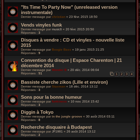
"Its Time To Party Now" (unreleased version
instrumentale)
Dernier message par
christian
«
23 févr. 2015 18:50
Vends vinyles funk
Dernier message par
music6
«
20 févr. 2015 20:50
Réponses :
3
Disques à vendre : CD et vinyles - nouvelle liste
2015
Dernier message par
Boogie Bass
«
19 janv. 2015 21:25
Réponses :
9
Convention du disque | Espace Charenton | 21
décembre 2014
Dernier message par
Wonder B
«
20 déc. 2014 06:04
Réponses :
51
1
2
3
4
Bassiste cherche zikos (Lille et environ)
Dernier message par
Staxman
«
18 déc. 2014 13:12
Réponses :
3
Sons pour la bonne humeur
Dernier message par
funkiness
«
10 nov. 2014 15:42
Réponses :
3
Diggin à Tokyo
Dernier message par
in the jungle groove
«
30 août 2014 03:11
Réponses :
8
Recherche disquaire à Budapest
Dernier message par
JF1981
«
26 août 2014 13:12
Réponses :
2