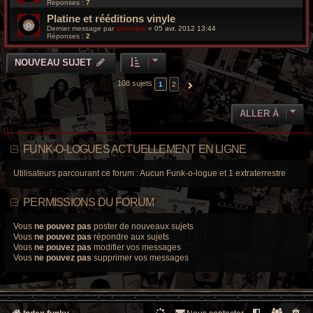
Réponses :
7
Platine et rééditions vinyle
Dernier message par
silverfox
«
05 avr. 2012 13:44
Réponses :
2
NOUVEAU SUJET
108 sujets
1
2
SUIVANTE
ALLER À
FUNK-O-LOGUES ACTUELLEMENT EN LIGNE
Utilisateurs parcourant ce forum : Aucun Funk-o-logue et 1 extraterrestre
PERMISSIONS DU FORUM
Vous
ne pouvez pas
poster de nouveaux sujets
Vous
ne pouvez pas
répondre aux sujets
Vous
ne pouvez pas
modifier vos messages
Vous
ne pouvez pas
supprimer vos messages