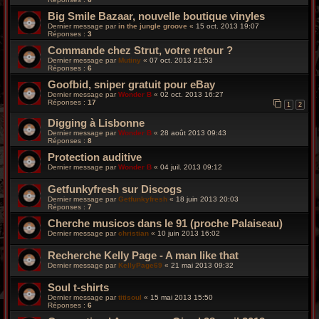
Big Smile Bazaar, nouvelle boutique vinyles
Dernier message par
in the jungle groove
«
15 oct. 2013 19:07
Réponses :
3
Commande chez Strut, votre retour ?
Dernier message par
Mutiny
«
07 oct. 2013 21:53
Réponses :
6
Goofbid, sniper gratuit pour eBay
Dernier message par
Wonder B
«
02 oct. 2013 16:27
Réponses :
17
1
2
Digging à Lisbonne
Dernier message par
Wonder B
«
28 août 2013 09:43
Réponses :
8
Protection auditive
Dernier message par
Wonder B
«
04 juil. 2013 09:12
Getfunkyfresh sur Discogs
Dernier message par
Getfunkyfresh
«
18 juin 2013 20:03
Réponses :
7
Cherche musicos dans le 91 (proche Palaiseau)
Dernier message par
christian
«
10 juin 2013 16:02
Recherche Kelly Page - A man like that
Dernier message par
KellyPage69
«
21 mai 2013 09:32
Soul t-shirts
Dernier message par
titisoul
«
15 mai 2013 15:50
Réponses :
6