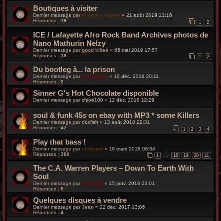
Boutiques à visiter
Dernier message par
charlie's angels
«
21 août 2019 21:16
Réponses :
19
1
2
ICE / Lafayette Afro Rock Band Archives photos de
Nano Mathurin Nelzy
Dernier message par
good vibes
«
05 mai 2019 17:57
Réponses :
18
1
2
Du bootleg à... la prison
Dernier message par
FoxyBronx
«
18 déc. 2018 20:11
Réponses :
2
Sinner G's Hot Chocolate disponible
Dernier message par
chloé100
«
12 déc. 2018 12:29
soul & funk 45s on ebay with MP3 * some Killers
Dernier message par
docfish
«
13 août 2018 22:31
Réponses :
47
1
2
3
4
Play that bass !
Dernier message par
christian
«
16 mars 2018 08:04
Réponses :
300
1
18
19
20
21
…
The C.A. Warren Players – Down To Earth With
Soul
Dernier message par
silverfox
«
15 janv. 2018 23:01
Réponses :
5
Quelques disques à vendre
Dernier message par
Jean
«
22 déc. 2017 13:06
Réponses :
4