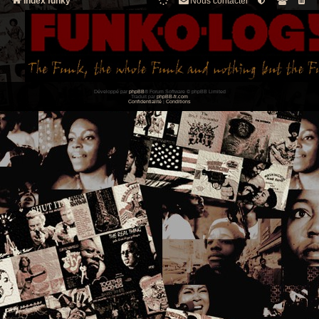
Index funky
Nous contacter
Développé par
phpBB
® Forum Software © phpBB Limited
Traduit par
phpBB-fr.com
Confidentialité
|
Conditions