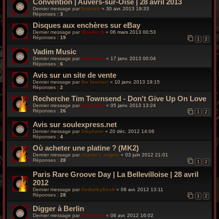
Convention | Auvers-sur-Oise | 28 avril 2013
Dernier message par
funkitch
«
30 avr. 2013 19:33
Réponses :
3
Disques aux enchères sur eBay
Dernier message par
Wonder B
«
06 mars 2013 00:53
Réponses :
19
1
2
Vadim Music
Dernier message par
funkiness
«
17 janv. 2013 00:04
Réponses :
6
Avis sur un site de vente
Dernier message par
the learner!
«
10 janv. 2013 19:15
Réponses :
2
Recherche Tim Townsend - Don't Give Up On Love
Dernier message par
funkiness
«
05 janv. 2013 13:24
Réponses :
26
1
2
Avis sur soulexpress.net
Dernier message par
Stéphane
«
20 déc. 2012 14:06
Réponses :
4
Où acheter une platine ? (MK2)
Dernier message par
charlie's angels
«
03 juin 2012 21:01
Réponses :
28
1
2
Paris Rare Groove Day | La Bellevilloise | 28 avril
2012
Dernier message par
Getfunkyfresh
«
08 avr. 2012 13:11
Réponses :
28
1
2
Digger à Berlin
Dernier message par
funkiness
«
06 avr. 2012 16:02