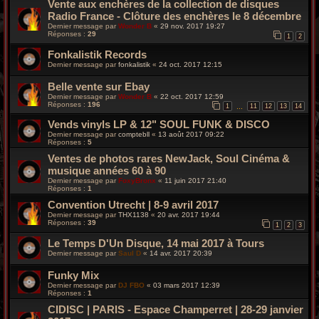
Vente aux enchères de la collection de disques
Radio France - Clôture des enchères le 8 décembre
Dernier message par
Wonder B
«
29 nov. 2017 19:27
Réponses :
29
1
2
Fonkalistik Records
Dernier message par
fonkalistik
«
24 oct. 2017 12:15
Belle vente sur Ebay
Dernier message par
Wonder B
«
22 oct. 2017 12:59
Réponses :
196
1
11
12
13
14
…
Vends vinyls LP & 12" SOUL FUNK & DISCO
Dernier message par
comptebll
«
13 août 2017 09:22
Réponses :
5
Ventes de photos rares NewJack, Soul Cinéma &
musique années 60 à 90
Dernier message par
FoxyBronx
«
11 juin 2017 21:40
Réponses :
1
Convention Utrecht | 8-9 avril 2017
Dernier message par
THX1138
«
20 avr. 2017 19:44
Réponses :
39
1
2
3
Le Temps D'Un Disque, 14 mai 2017 à Tours
Dernier message par
Saul D
«
14 avr. 2017 20:39
Funky Mix
Dernier message par
DJ FBO
«
03 mars 2017 12:39
Réponses :
1
CIDISC | PARIS - Espace Champerret | 28-29 janvier