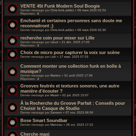
VENTE 45t Funk Modern Soul Boogie
Dernier message par
Chris.fonk.addict
«
09 mars 2026 02:54
Réponses :
6
Enchanté et certaines personnes sans doute me
reconnaitront ;)
Dernier message par
Chris.fonk.addict
«
09 mars 2026 02:30
recherche coin pour mixer sur Lille
Dernier message par
claud
«
21 déc. 2025 17:05
Réponses :
2
Choix de micro pour capturer la voix sur scène
Dernier message par
Litzi
«
17 sept. 2025 07:53
Comment monter une collection funk en boîte à
musique?
Dernier message par
Martino
«
01 août 2025 17:56
Réponses :
2
Grooves feutrés et textures sonores, une autre
manière d’écouter ?
Dernier message par
Mazel
«
02 juil. 2025 15:07
À la Recherche du Groove Parfait : Conseils pour
Choisir le Casque de Studio
Dernier message par
Samson
«
07 nov. 2023 06:50
Bose Smart Soundbar
Dernier message par
Marceau
«
26 oct. 2023 17:22
Cherche maxi