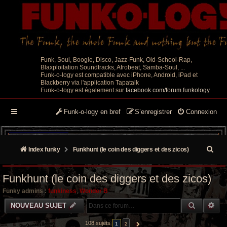
Funk, Soul, Boogie, Disco, Jazz-Funk, Old-School-Rap,
Blaxploitation Soundtracks, Afrobeat, Samba-Soul, ...
Funk-o-logy est compatible avec iPhone, Android, iPad et
Blackberry via l'application Tapatalk
Funk-o-logy est également sur
facebook.com/forum.funkology
Funk-o-logy en bref
S’enregistrer
Connexion
R
Index funky
Funkhunt (le coin des diggers et des zicos)
e
Funkhunt (le coin des diggers et des zicos)
c
Funky admins :
funkiness
,
Wonder B
h
RECHER
RE
NOUVEAU SUJET
e
108 sujets
1
2
SUIVANTE