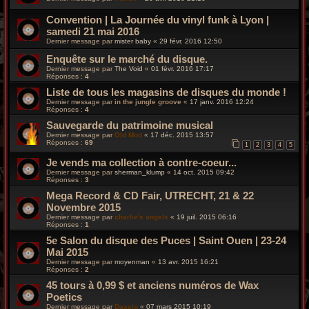
Convention | La Journée du vinyl funk à Lyon |
samedi 21 mai 2016
Dernier message par
mister baby
«
29 févr. 2016 12:50
Enquête sur le marché du disque.
Dernier message par
The Void
«
01 févr. 2016 17:17
Réponses :
4
Liste de tous les magasins de disques du monde !
Dernier message par
in the jungle groove
«
17 janv. 2016 12:24
Réponses :
4
Sauvegarde du patrimoine musical
Dernier message par
Old Mod
«
17 déc. 2015 13:57
Réponses :
69
1
2
3
4
5
Je vends ma collection à contre-coeur...
Dernier message par
sherman_klump
«
14 oct. 2015 09:42
Réponses :
3
Mega Record & CD Fair, UTRECHT, 21 & 22
Novembre 2015
Dernier message par
charlie's angels
«
19 juil. 2015 06:16
Réponses :
1
5e Salon du disque des Puces | Saint Ouen | 23-24
Mai 2015
Dernier message par
moyenman
«
13 avr. 2015 16:21
Réponses :
2
45 tours à 0,99 $ et anciens numéros de Wax
Poetics
Dernier message par
Daasiq
«
07 mars 2015 10:19