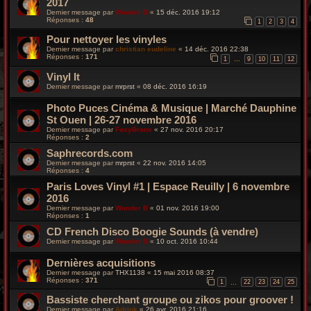
2017
Dernier message par
Wonder B
«
15 déc. 2016 19:12
Réponses :
48
1
2
3
4
Pour nettoyer les vinyles
Dernier message par
christian eudeline
«
14 déc. 2016 22:38
Réponses :
171
1
9
10
11
12
…
Vinyl It
Dernier message par
mrprst
«
08 déc. 2016 16:19
Photo Puces Cinéma & Musique | Marché Dauphine
St Ouen | 26-27 novembre 2016
Dernier message par
FoxyBronx
«
27 nov. 2016 20:17
Réponses :
2
Saphrecords.com
Dernier message par
mrprst
«
22 nov. 2016 14:05
Réponses :
4
Paris Loves Vinyl #1 | Espace Reuilly | 6 novembre
2016
Dernier message par
Wonder B
«
01 nov. 2016 19:00
Réponses :
1
CD French Disco Boogie Sounds (à vendre)
Dernier message par
Wonder B
«
10 oct. 2016 10:44
Dernières acquisitions
Dernier message par
THX1138
«
15 mai 2016 08:37
Réponses :
371
1
22
23
24
25
…
Bassiste cherchant groupe ou zikos pour groover !
Dernier message par
Adriok
«
26 avr. 2016 21:16