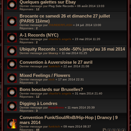
Quelques galettes sur Ebay
Dernier message par
Plug Side Records
«
06 août 2014 13:03
Réponses :
12
Brocante ce samedi 26 et dimanche 27 juillet
(PARIS 11ème)
Dernier message par
THUNDERFLASH
«
24 juil. 2014 13:00
Réponses :
2
A-1 Records (NYC)
Dernier message par
charlie's angels
«
23 mai 2014 11:20
Réponses :
2
Ubiquity Records : solde -50% jusqu'au 16 mai 2014
Dernier message par
bluesy
«
11 mai 2014 01:25
Convention à Auvers/oise le 27 avril
Dernier message par
funkitch
«
22 avr. 2014 21:08
Mixed Feelings / Flowers
Dernier message par
nick
«
17 avr. 2014 22:31
Réponses :
3
Bons bouclards sur Bruxelles?
Dernier message par
charlie's angels
«
31 mars 2014 21:40
Réponses :
12
Digging à Londres
Dernier message par
FoxyBronx
«
11 mars 2014 20:39
Réponses :
3
Convention Funk/Soul/RnB/Hip-Hop | Drancy | 9
mars 2014
Dernier message par
funkitch
«
09 mars 2014 08:37
Réponses :
48
1
2
3
4