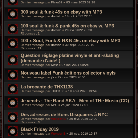
Dernier message par
Flava07
«
03 mars 2023 02:28
300 soul & funk 45s on ebay with MP3
Dernier message par
docfish
«
16 oct. 2022 22:43
100 soul & funk & punk 45s on ebay w. MP3
Dernier message par
docfish
«
28 avr. 2022 20:50
Réponses :
1
100 x Soul, Funk & R&B 45s on ebay with MP3
Dernier message par
docfish
«
30 sept. 2021 22:10
Réponses :
11
Question réglage platine vinyle et anti-skating
(demande d'aide! )
Dernier message par
Max!
«
07 mai 2021 08:26
Nouveau label Funk éditions collector vinyls
Dernier message par
jfk
«
29 nov. 2020 20:51
La brocante de THX1138
Dernier message par
THX1138
«
10 août 2020 19:54
Je vends : The Band AKA - Men of THe Music (CD)
Dernier message par
Mr.S
«
25 juin 2020 17:01
Des adresses de Bons Disquaires à NYC
Dernier message par
Wonder B
«
25 févr. 2020 12:00
Réponses :
3
Black Friday 2019
Dernier message par
Wonder B
«
28 nov. 2019 15:37