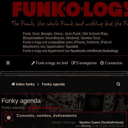
Funk, Soul, Boogie, Disco, Jazz-Funk, Old-School-Rap,
Blaxploitation Soundtracks, Afrobeat, Samba-Soul, ...
Funk-o-logy est compatible avec iPhone, Android, iPad et
Blackberry via l'application Tapatalk
Funk-o-logy est également sur
facebook.com/forum.funkology
Funk-o-logy en bref
S’enregistrer
Connexion
R
Index funky
Funky agenda
e
Funky agenda
c
Funky admins :
funkiness
,
Wonder B
h
Concerts, soirées, événements
e
Dernier message
:
Vaudou Game (funk/afrobeat)
par
bluesy
le 11 juil. 2026 20:48