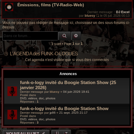
V
r
Émissions, films (TV-Radio-Web)
o
i
c
r
Dernier message
:
DJ Excel
l
par
bluesy
le 05 juil. 2026 00:13
V
e
h
o
d
Vous ne pouvez pas rédiger de message ici, choisissez un des sous-forums ci-
i
e
dessus
r
r
e
l
n
RECHERCHE GROOVY
RECHERCHE AVANCÉE
e
i
g
d
e
e
r
1 sujet • Page
1
sur
1
r
m
r
n
e
L'AGENDA des FUNK-O-LOGUES
i
s
e
s
o
Cet agenda n'est visible que si vous êtes connectés
r
a
m
g
o
e
e
s
Annonces
s
v
a
funk-o-logy invité du Boogie Station Show (25
g
e
janvier 2026)
y
Dernier message par
bluesy
«
04 juin 2026 19:41
Posté dans
DVD, vidéos, doc, photos
Réponses :
1
funk-o-logy invité du Boogie Station Show
Dernier message par
jp86
«
21 sept. 2025 21:17
Posté dans
DVD, vidéos, doc, photos
Réponses :
3
NOUVEAU SUJET