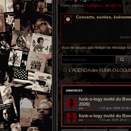
Funky admins :
funkiness
,
Wonder B
Concerts, soirées, événem
Dernie
Vous ne pouvez pas rédiger de message ici
RE
L'AGENDA des FUNK-O-LOGU
ANNONCES
funk-o-logy invité du Boo
2026)
par
funkiness
»
27 janv. 2026 22:36
»
funk-o-logy invité du Bo
par
funkiness
»
01 avr. 2025 18:22
» 