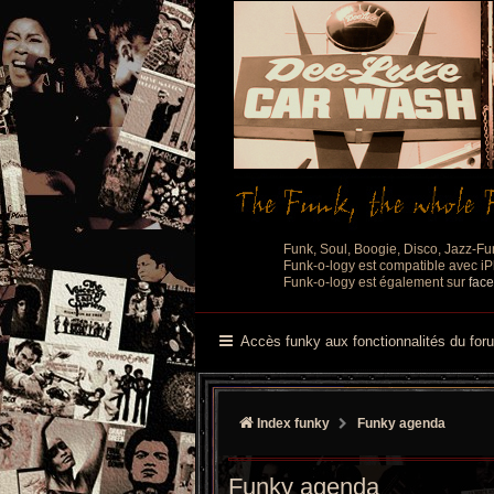
Funk, Soul, Boogie, Disco, Jazz-Fu
Funk-o-logy est compatible avec iPh
Funk-o-logy est également sur
fac
Accès funky aux fonctionnalités du for
Index funky
Funky agenda
Funky agenda