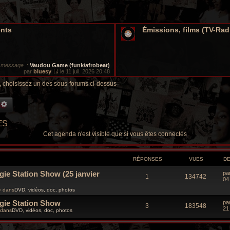
ents
Émissions, films (TV-Ra
r message
:
Vaudou Game (funk/afrobeat)
par
bluesy
le 11 juil. 2026 20:48
V
o
, choisissez un des sous-forums ci-dessus
i
r
l
CHERCHE GROOVY
RECHERCHE AVANCÉE
e
d
e
ES
r
n
Cet agenda n'est visible que si vous êtes connectés
i
e
r
m
RÉPONSES
VUES
D
e
s
gie Station Show (25 janvier
D
pa
s
R
V
1
134742
e
04
a
r
g
é
u
 dans
DVD, vidéos, doc, photos
n
e
i
ogie Station Show
D
p
e
pa
e
R
V
3
183548
e
21
r
dans
DVD, vidéos, doc, photos
r
o
s
m
é
u
n
e
i
s
n