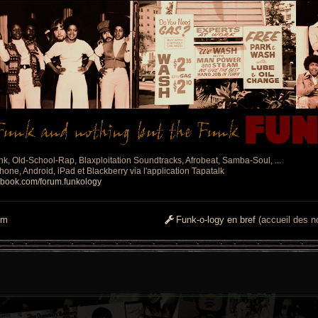
nk, Old-School-Rap, Blaxploitation Soundtracks, Afrobeat, Samba-Soul, ...
one, Android, iPad et Blackberry via l'application Tapatalk
ebook.com/forum.funkology
um
Funk-o-logy en bref
(accueil des no