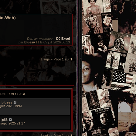
dio-Web)
Dernier message
:
DJ Excel
par
bluesy
le 05 juil. 2026 00:13
V
o
i
r
1 sujet • Page
1
sur
1
l
e
d
e
r
n
i
e
r
m
ERNIER MESSAGE
e
s
r
bluesy
s
 juin 2026 19:41
a
g
e
r
jp86
 sept. 2025 21:17
1 sujet • Page
1
sur
1