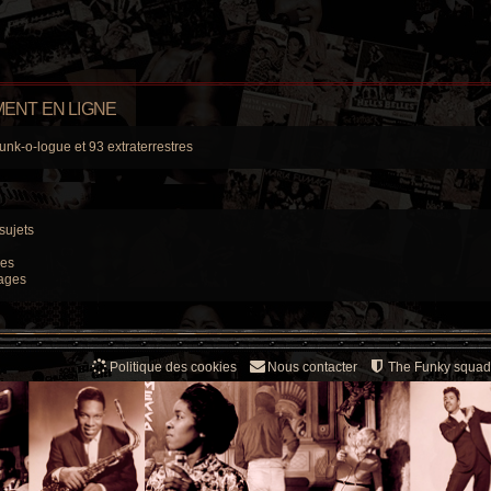
p
e
e
s
r
a
s
o
s
m
g
e
e
e
s
n
s
s
a
s
g
ENT EN LIGNE
e
e
unk-o-logue et 93 extraterrestres
s
sujets
ges
ages
Politique des cookies
Nous contacter
The Funky squad