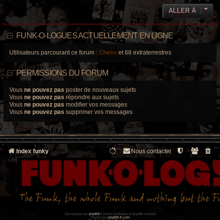
ALLER À
FUNK-O-LOGUES ACTUELLEMENT EN LIGNE
Utilisateurs parcourant ce forum :
Chess
et 68 extraterrestres
PERMISSIONS DU FORUM
Vous
ne pouvez pas
poster de nouveaux sujets
Vous
ne pouvez pas
répondre aux sujets
Vous
ne pouvez pas
modifier vos messages
Vous
ne pouvez pas
supprimer vos messages
Index funky
Nous contacter
Développé par
phpBB
® Forum Software © phpBB Limited
Traduit par
phpBB-fr.com