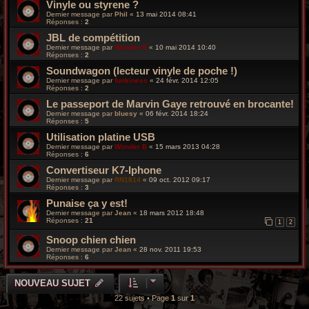
Vinyle ou styrene ?
Dernier message par
Phil
«
13 mai 2014 08:41
Réponses :
2
JBL de compétition
Dernier message par
Wonder B
«
10 mai 2014 10:40
Réponses :
2
Soundwagon (lecteur vinyle de poche !)
Dernier message par
funkiness
«
24 févr. 2014 12:05
Réponses :
2
Le passeport de Marvin Gaye retrouvé en brocante!
Dernier message par
bluesy
«
06 févr. 2014 18:24
Réponses :
5
Utilisation platine USB
Dernier message par
Wonder B
«
15 mars 2013 04:28
Réponses :
6
Convertiseur K7-Iphone
Dernier message par
RN1814
«
09 oct. 2012 09:17
Réponses :
3
Punaise ça y est!
Dernier message par
Jean
«
18 mars 2012 18:48
Réponses :
21
1
2
Snoop chien chien
Dernier message par
Jean
«
28 nov. 2011 19:53
Réponses :
6
NOUVEAU SUJET
22 sujets • Page
1
sur
1