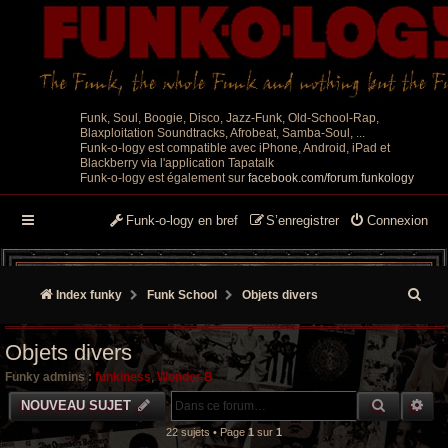
Funk, Soul, Boogie, Disco, Jazz-Funk, Old-School-Rap,
Blaxploitation Soundtracks, Afrobeat, Samba-Soul, ...
Funk-o-logy est compatible avec iPhone, Android, iPad et
Blackberry via l'application Tapatalk
Funk-o-logy est également sur
facebook.com/forum.funkology
Funk-o-logy en bref
S’enregistrer
Connexion
R
Index funky
Funk School
Objets divers
e
Objets divers
c
Funky admins :
funkiness
,
Wonder B
h
RECHER
RE
NOUVEAU SUJET
e
22 sujets • Page
1
sur
1