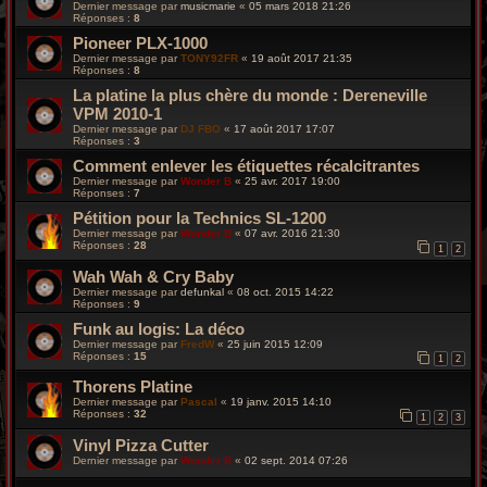
Dernier message par
musicmarie
«
05 mars 2018 21:26
Réponses :
8
Pioneer PLX-1000
Dernier message par
TONY92FR
«
19 août 2017 21:35
Réponses :
8
La platine la plus chère du monde : Dereneville
VPM 2010-1
Dernier message par
DJ FBO
«
17 août 2017 17:07
Réponses :
3
Comment enlever les étiquettes récalcitrantes
Dernier message par
Wonder B
«
25 avr. 2017 19:00
Réponses :
7
Pétition pour la Technics SL-1200
Dernier message par
Wonder B
«
07 avr. 2016 21:30
Réponses :
28
1
2
Wah Wah & Cry Baby
Dernier message par
defunkal
«
08 oct. 2015 14:22
Réponses :
9
Funk au logis: La déco
Dernier message par
FredW
«
25 juin 2015 12:09
Réponses :
15
1
2
Thorens Platine
Dernier message par
Pascal
«
19 janv. 2015 14:10
Réponses :
32
1
2
3
Vinyl Pizza Cutter
Dernier message par
Wonder B
«
02 sept. 2014 07:26