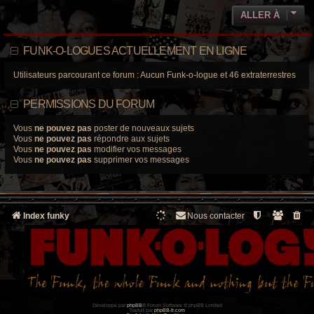
ALLER À
FUNK-O-LOGUES ACTUELLEMENT EN LIGNE
Utilisateurs parcourant ce forum : Aucun Funk-o-logue et 46 extraterrestres
PERMISSIONS DU FORUM
Vous
ne pouvez pas
poster de nouveaux sujets
Vous
ne pouvez pas
répondre aux sujets
Vous
ne pouvez pas
modifier vos messages
Vous
ne pouvez pas
supprimer vos messages
Index funky
Nous contacter
Développé par
phpBB
® Forum Software © phpBB Limited
Traduit par
phpBB-fr.com