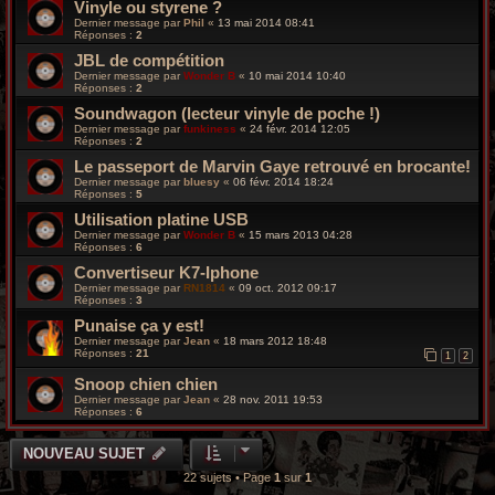
Vinyle ou styrene ?
Dernier message par
Phil
«
13 mai 2014 08:41
Réponses :
2
JBL de compétition
Dernier message par
Wonder B
«
10 mai 2014 10:40
Réponses :
2
Soundwagon (lecteur vinyle de poche !)
Dernier message par
funkiness
«
24 févr. 2014 12:05
Réponses :
2
Le passeport de Marvin Gaye retrouvé en brocante!
Dernier message par
bluesy
«
06 févr. 2014 18:24
Réponses :
5
Utilisation platine USB
Dernier message par
Wonder B
«
15 mars 2013 04:28
Réponses :
6
Convertiseur K7-Iphone
Dernier message par
RN1814
«
09 oct. 2012 09:17
Réponses :
3
Punaise ça y est!
Dernier message par
Jean
«
18 mars 2012 18:48
Réponses :
21
1
2
Snoop chien chien
Dernier message par
Jean
«
28 nov. 2011 19:53
Réponses :
6
NOUVEAU SUJET
22 sujets • Page
1
sur
1