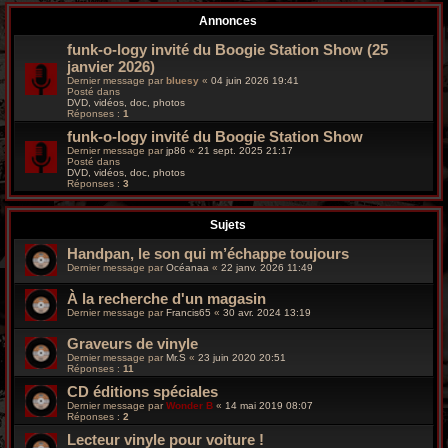
r
Annonces
c
funk-o-logy invité du Boogie Station Show (25
janvier 2026)
h
Dernier message par
bluesy
«
04 juin 2026 19:41
Posté dans
e
DVD, vidéos, doc, photos
Réponses :
1
g
funk-o-logy invité du Boogie Station Show
Dernier message par
jp86
«
21 sept. 2025 21:17
Posté dans
r
DVD, vidéos, doc, photos
Réponses :
3
o
Sujets
o
Handpan, le son qui m’échappe toujours
v
Dernier message par
Océanaa
«
22 janv. 2026 11:49
y
À la recherche d'un magasin
Dernier message par
Francis65
«
30 avr. 2024 13:19
Graveurs de vinyle
Dernier message par
Mr.S
«
23 juin 2020 20:51
Réponses :
11
CD éditions spéciales
Dernier message par
Wonder B
«
14 mai 2019 08:07
Réponses :
2
Lecteur vinyle pour voiture !