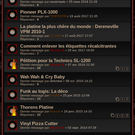
Dernier message par
musicmarie
«
05 mars 2018 21:26
Réponses :
8
Pioneer PLX-1000
Dernier message par
TONY92FR
«
19 août 2017 21:35
Réponses :
8
La platine la plus chère du monde : Dereneville
VPM 2010-1
Dernier message par
DJ FBO
«
17 août 2017 17:07
Réponses :
3
Comment enlever les étiquettes récalcitrantes
Dernier message par
Wonder B
«
25 avr. 2017 19:00
Réponses :
7
Pétition pour la Technics SL-1200
Dernier message par
Wonder B
«
07 avr. 2016 21:30
Réponses :
28
1
2
Wah Wah & Cry Baby
Dernier message par
defunkal
«
08 oct. 2015 14:22
Réponses :
9
Funk au logis: La déco
Dernier message par
FredW
«
25 juin 2015 12:09
Réponses :
15
1
2
Thorens Platine
Dernier message par
Pascal
«
19 janv. 2015 14:10
Réponses :
32
1
2
3
Vinyl Pizza Cutter
Dernier message par
Wonder B
«
02 sept. 2014 07:26