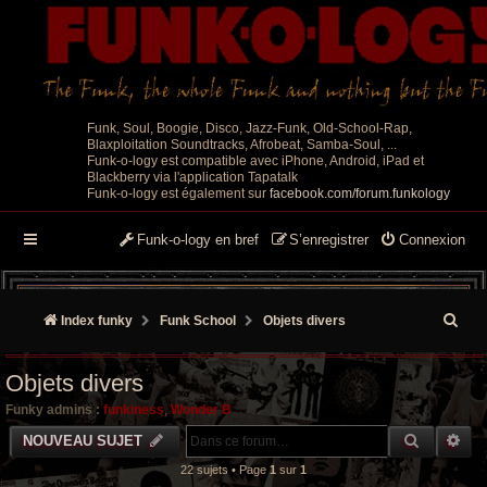
Funk, Soul, Boogie, Disco, Jazz-Funk, Old-School-Rap,
Blaxploitation Soundtracks, Afrobeat, Samba-Soul, ...
Funk-o-logy est compatible avec iPhone, Android, iPad et
Blackberry via l'application Tapatalk
Funk-o-logy est également sur
facebook.com/forum.funkology
Funk-o-logy en bref
S’enregistrer
Connexion
R
Index funky
Funk School
Objets divers
e
Objets divers
c
Funky admins :
funkiness
,
Wonder B
h
RECHER
RE
NOUVEAU SUJET
e
22 sujets • Page
1
sur
1