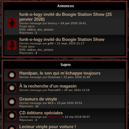
r
Annonces
c
funk-o-logy invité du Boogie Station Show (25
janvier 2026)
h
Dernier message par
bluesy
«
04 juin 2026 19:41
Posté dans
e
DVD, vidéos, doc, photos
Réponses :
1
g
funk-o-logy invité du Boogie Station Show
Dernier message par
jp86
«
21 sept. 2025 21:17
Posté dans
r
DVD, vidéos, doc, photos
Réponses :
3
o
Sujets
o
Handpan, le son qui m’échappe toujours
v
Dernier message par
Océanaa
«
22 janv. 2026 11:49
y
À la recherche d'un magasin
Dernier message par
Francis65
«
30 avr. 2024 13:19
Graveurs de vinyle
Dernier message par
Mr.S
«
23 juin 2020 20:51
Réponses :
11
CD éditions spéciales
Dernier message par
Wonder B
«
14 mai 2019 08:07
Réponses :
2
Lecteur vinyle pour voiture !