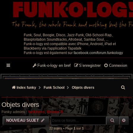
Funk, Soul, Boogie, Disco, Jazz-Funk, Old-School-Rap,
Blaxploitation Soundtracks, Afrobeat, Samba-Soul, ...
Funk-o-logy est compatible avec iPhone, Android, iPad et
Blackberry via l'application Tapatalk
Funk-o-logy est également sur
facebook.com/forum.funkology
Funk-o-logy en bref
S’enregistrer
Connexion
R
Index funky
Funk School
Objets divers
e
Objets divers
c
Funky admins :
funkiness
,
Wonder B
h
RECHER
RE
NOUVEAU SUJET
e
22 sujets • Page
1
sur
1