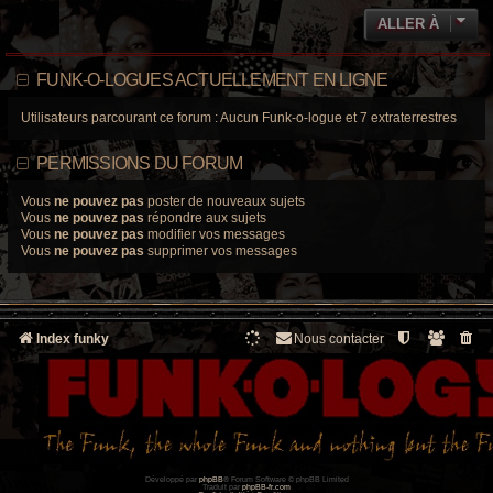
ALLER À
FUNK-O-LOGUES ACTUELLEMENT EN LIGNE
Utilisateurs parcourant ce forum : Aucun Funk-o-logue et 7 extraterrestres
PERMISSIONS DU FORUM
Vous
ne pouvez pas
poster de nouveaux sujets
Vous
ne pouvez pas
répondre aux sujets
Vous
ne pouvez pas
modifier vos messages
Vous
ne pouvez pas
supprimer vos messages
Index funky
Nous contacter
Développé par
phpBB
® Forum Software © phpBB Limited
Traduit par
phpBB-fr.com