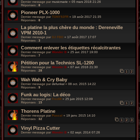
Dernier message par
musicmarie
«
05 mars 2018 21:26
Réponses :
8
Pioneer PLX-1000
Dernier message par
TONY92FR
«
19 août 2017 21:35
Réponses :
8
La platine la plus chère du monde : Dereneville
VPM 2010-1
Dernier message par
DJ FBO
«
17 août 2017 17:07
Réponses :
3
Comment enlever les étiquettes récalcitrantes
Dernier message par
Wonder B
«
25 avr. 2017 19:00
Réponses :
7
Pétition pour la Technics SL-1200
Dernier message par
Wonder B
«
07 avr. 2016 21:30
Réponses :
28
1
2
Wah Wah & Cry Baby
Dernier message par
defunkal
«
08 oct. 2015 14:22
Réponses :
9
Funk au logis: La déco
Dernier message par
FredW
«
25 juin 2015 12:09
Réponses :
15
1
2
Thorens Platine
Dernier message par
Pascal
«
19 janv. 2015 14:10
Réponses :
32
1
2
3
Vinyl Pizza Cutter
Dernier message par
Wonder B
«
02 sept. 2014 07:26