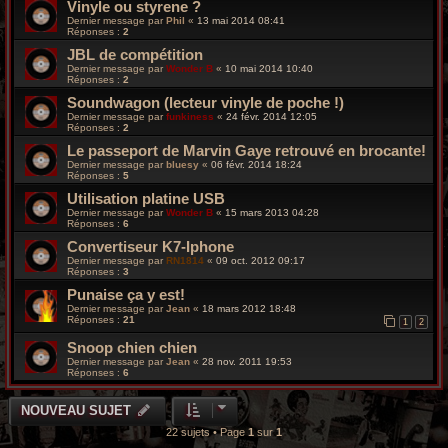
Vinyle ou styrene ?
Dernier message par
Phil
«
13 mai 2014 08:41
Réponses :
2
JBL de compétition
Dernier message par
Wonder B
«
10 mai 2014 10:40
Réponses :
2
Soundwagon (lecteur vinyle de poche !)
Dernier message par
funkiness
«
24 févr. 2014 12:05
Réponses :
2
Le passeport de Marvin Gaye retrouvé en brocante!
Dernier message par
bluesy
«
06 févr. 2014 18:24
Réponses :
5
Utilisation platine USB
Dernier message par
Wonder B
«
15 mars 2013 04:28
Réponses :
6
Convertiseur K7-Iphone
Dernier message par
RN1814
«
09 oct. 2012 09:17
Réponses :
3
Punaise ça y est!
Dernier message par
Jean
«
18 mars 2012 18:48
Réponses :
21
1
2
Snoop chien chien
Dernier message par
Jean
«
28 nov. 2011 19:53
Réponses :
6
NOUVEAU SUJET
22 sujets • Page
1
sur
1