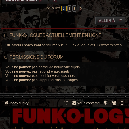
225 sujets
1
2
3
SUIVANTE
ALLER À
FUNK-O-LOGUES ACTUELLEMENT EN LIGNE
Utilisateurs parcourant ce forum : Aucun Funk-o-logue et 61 extraterrestres
PERMISSIONS DU FORUM
Vous
ne pouvez pas
poster de nouveaux sujets
Vous
ne pouvez pas
répondre aux sujets
Vous
ne pouvez pas
modifier vos messages
Vous
ne pouvez pas
supprimer vos messages
Index funky
Nous contacter