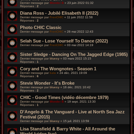
Dernier message par
Wonder B
«
23 juin 2022 01:32
Réponses :
2
Diana Ross - Jubilé Elisabeth II (2022)
Dernier message par
FrenCHIC
«
11 juin 2022 11:58
Réponses :
2
Photo CHIC Classic
Dernier message par
FrenCHIC
«
26 mai 2022 12:43
Selah Sue - Lose Yourself To Dance (2022)
Dernier message par
FrenCHIC
«
03 mai 2022 14:19
Sister Sledge - Dancing On The Jagged Edge (1985)
Dernier message par
bluesy
«
03 mars 2022 15:15
Réponses :
1
Cory and The Wongnotes - Season 1
Dernier message par
kata
«
24 déc. 2021 19:09
Réponses :
6
Stevie Wonder - It's Broke
Dernier message par
bluesy
«
16 déc. 2021 10:42
Réponses :
2
CHIC - Good Times (vidéo décembre 1979)
Dernier message par
Wonder B
«
19 sept. 2021 13:30
Réponses :
1
D'Angelo & The Vanguard - Live at North Sea Jazz
Festival (2015)
Dernier message par
bluesy
«
15 juil. 2021 13:59
Lisa Stansfield & Barry White - All Around the
World (video live)