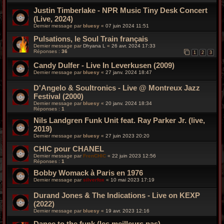
Justin Timberlake - NPR Music Tiny Desk Concert
(Live, 2024)
Dernier message par
bluesy
«
07 juin 2024 11:51
Pulsations, le Soul Train français
Dernier message par
Dhyana L
«
26 avr. 2024 17:33
Réponses :
36
1
2
3
Candy Dulfer - Live In Leverkusen (2009)
Dernier message par
bluesy
«
27 janv. 2024 18:47
D'Angelo & Soultronics - Live @ Montreux Jazz
Festival (2000)
Dernier message par
bluesy
«
20 janv. 2024 18:34
Réponses :
1
Nils Landgren Funk Unit feat. Ray Parker Jr. (live,
2019)
Dernier message par
bluesy
«
27 juin 2023 20:20
CHIC pour CHANEL
Dernier message par
FrenCHIC
«
22 juin 2023 12:56
Réponses :
1
Bobby Womack à Paris en 1976
Dernier message par
silverfox
«
10 mai 2023 17:19
Durand Jones & The Indications - Live on KEXP
(2022)
Dernier message par
bluesy
«
19 avr. 2023 12:16
Dance to the funk (les meilleurs pas)