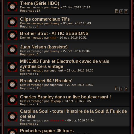
Treme (Série HBO)
Dernier message par
bluesy
«
25 févr. 2017 12:24
Réponses :
17
1
2
Clips commerciaux 70's
Dernier message par
bluesy
«
05 janv. 2017 18:43
Réponses :
4
Brother Strut - ATTIC SESSIONS
Dernier message par
kata
«
10 nov. 2016 10:51
Juan Nelson (bassiste)
Dernier message par
bluesy
«
27 oct. 2016 19:36
Réponses :
5
MIKE303 Funk et Electrofunk avec de vrais
synthesizers vintage
Dernier message par
superfunk
«
23 oct. 2016 19:36
Réponses :
1
Break street 84 / Breakin'
Dernier message par
superfunk
«
22 oct. 2016 22:42
Réponses :
15
1
2
Charles Bradley dans un live bouleversant !
Dernier message par
Revpop
«
13 oct. 2016 20:35
Réponses :
2
Carolina Soul - toute l'histoire de la Soul & Funk de
cet état
Dernier message par
Wonder B
«
09 oct. 2016 04:34
Réponses :
2
Pochettes papier 45 tours