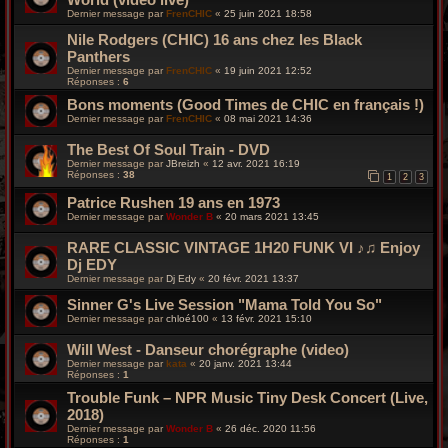
Dernier message par
FrenCHIC
«
25 juin 2021 18:58
Nile Rodgers (CHIC) 16 ans chez les Black
Panthers
Dernier message par
FrenCHIC
«
19 juin 2021 12:52
Réponses :
6
Bons moments (Good Times de CHIC en français !)
Dernier message par
FrenCHIC
«
08 mai 2021 14:36
The Best Of Soul Train - DVD
Dernier message par
JBreizh
«
12 avr. 2021 16:19
Réponses :
38
1
2
3
Patrice Rushen 19 ans en 1973
Dernier message par
Wonder B
«
20 mars 2021 13:45
RARE CLASSIC VINTAGE 1H20 FUNK VI ♪♫ Enjoy
Dj EDY
Dernier message par
Dj Edy
«
20 févr. 2021 13:37
Sinner G's Live Session "Mama Told You So"
Dernier message par
chloé100
«
13 févr. 2021 15:10
Will West - Danseur chorégraphe (video)
Dernier message par
kata
«
20 janv. 2021 13:44
Réponses :
1
Trouble Funk – NPR Music Tiny Desk Concert (Live,
2018)
Dernier message par
Wonder B
«
26 déc. 2020 11:56
Réponses :
1