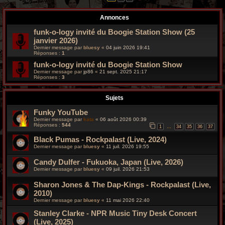
r
Annonces
c
funk-o-logy invité du Boogie Station Show (25
h
janvier 2026)
Dernier message par
bluesy
«
04 juin 2026 19:41
e
Réponses :
1
funk-o-logy invité du Boogie Station Show
g
Dernier message par
jp86
«
21 sept. 2025 21:17
Réponses :
3
r
Sujets
o
Funky YouTube
o
Dernier message par
kata
«
06 août 2026 00:39
Réponses :
544
1
34
35
36
37
…
v
Black Pumas - Rockpalast (Live, 2024)
Dernier message par
bluesy
«
11 juil. 2026 19:55
y
Candy Dulfer - Fukuoka, Japan (Live, 2026)
Dernier message par
bluesy
«
09 juil. 2026 21:53
Sharon Jones & The Dap-Kings - Rockpalast (Live,
2010)
Dernier message par
bluesy
«
11 mai 2026 22:40
Stanley Clarke - NPR Music Tiny Desk Concert
(Live, 2025)