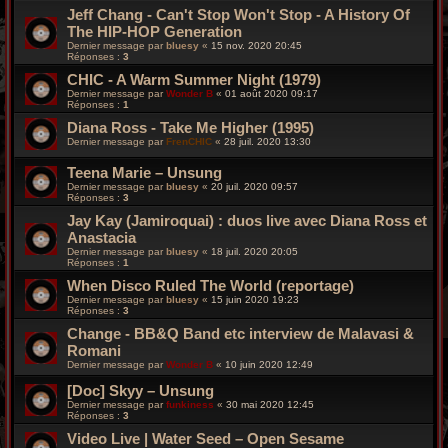
Jeff Chang - Can't Stop Won't Stop - A History Of
The HIP-HOP Generation
Dernier message par
bluesy
«
15 nov. 2020 20:45
Réponses :
3
CHIC - A Warm Summer Night (1979)
Dernier message par
Wonder B
«
01 août 2020 09:17
Réponses :
1
Diana Ross - Take Me Higher (1995)
Dernier message par
FrenCHIC
«
28 juil. 2020 13:30
Teena Marie – Unsung
Dernier message par
bluesy
«
20 juil. 2020 09:57
Réponses :
3
Jay Kay (Jamiroquai) : duos live avec Diana Ross et
Anastacia
Dernier message par
bluesy
«
18 juil. 2020 20:05
Réponses :
1
When Disco Ruled The World (reportage)
Dernier message par
bluesy
«
15 juin 2020 19:23
Réponses :
3
Change - BB&Q Band etc interview de Malavasi &
Romani
Dernier message par
Wonder B
«
10 juin 2020 12:49
[Doc] Skyy – Unsung
Dernier message par
funkiness
«
30 mai 2020 12:45
Réponses :
3
Video Live | Water Seed – Open Sesame