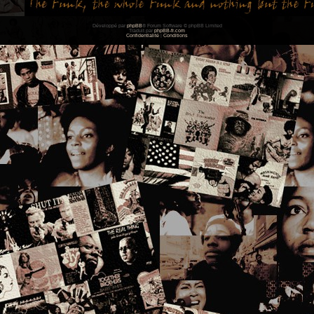
Développé par
phpBB
® Forum Software © phpBB Limited
Traduit par
phpBB-fr.com
Confidentialité
|
Conditions