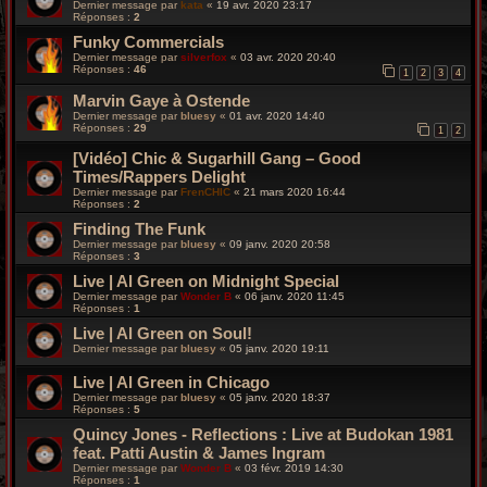
Dernier message par
kata
«
19 avr. 2020 23:17
Réponses :
2
Funky Commercials
Dernier message par
silverfox
«
03 avr. 2020 20:40
Réponses :
46
1
2
3
4
Marvin Gaye à Ostende
Dernier message par
bluesy
«
01 avr. 2020 14:40
Réponses :
29
1
2
[Vidéo] Chic & Sugarhill Gang – Good
Times/Rappers Delight
Dernier message par
FrenCHIC
«
21 mars 2020 16:44
Réponses :
2
Finding The Funk
Dernier message par
bluesy
«
09 janv. 2020 20:58
Réponses :
3
Live | Al Green on Midnight Special
Dernier message par
Wonder B
«
06 janv. 2020 11:45
Réponses :
1
Live | Al Green on Soul!
Dernier message par
bluesy
«
05 janv. 2020 19:11
Live | Al Green in Chicago
Dernier message par
bluesy
«
05 janv. 2020 18:37
Réponses :
5
Quincy Jones - Reflections : Live at Budokan 1981
feat. Patti Austin & James Ingram
Dernier message par
Wonder B
«
03 févr. 2019 14:30
Réponses :
1