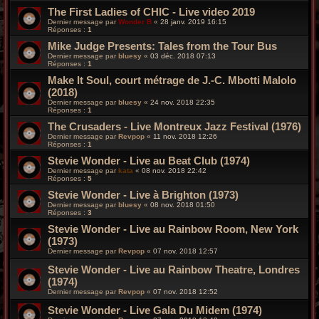
The First Ladies of CHIC - Live video 2019
Dernier message par
Wonder B
«
28 janv. 2019 16:15
Réponses :
1
Mike Judge Presents: Tales from the Tour Bus
Dernier message par
bluesy
«
03 déc. 2018 07:13
Réponses :
1
Make It Soul, court métrage de J.-C. Mbotti Malolo
(2018)
Dernier message par
bluesy
«
24 nov. 2018 22:35
Réponses :
1
The Crusaders - Live Montreux Jazz Festival (1976)
Dernier message par
Revpop
«
11 nov. 2018 12:26
Réponses :
1
Stevie Wonder - Live au Beat Club (1974)
Dernier message par
kata
«
08 nov. 2018 22:42
Réponses :
5
Stevie Wonder - Live à Brighton (1973)
Dernier message par
bluesy
«
08 nov. 2018 01:50
Réponses :
3
Stevie Wonder - Live au Rainbow Room, New York
(1973)
Dernier message par
Revpop
«
07 nov. 2018 12:57
Stevie Wonder - Live au Rainbow Theatre, Londres
(1974)
Dernier message par
Revpop
«
07 nov. 2018 12:52
Stevie Wonder - Live Gala Du Midem (1974)