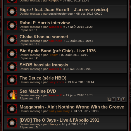
Dernier message par
Revpop
«
07 nov. 2018 12:42
Bigre ! feat. Juan Rozoff – J'ai envie (vidéo)
Dernier message par
buckshotlefonque
«
08 oct. 2018 09:29
Rahni P. Harris interview
Dernier message par
Wonder B
«
27 août 2018 11:29
Réponses :
1
Chaka Khan au sommet...
Dernier message par
funkiness
«
13 août 2018 15:53
Réponses :
13
Big Apple Band (pré Chic) - Live 1976
Dernier message par
FredW
«
03 août 2018 14:10
Réponses :
2
SHOB bassiste français
Dernier message par
Wonder B
«
08 avr. 2018 01:03
The Deuce (série HBO)
Dernier message par
FoxyBronx
«
19 févr. 2018 18:44
Sex Machine DVD
Dernier message par
Wonder B
«
19 janv. 2018 18:51
Réponses :
38
1
2
3
Maggabrain - Ain't Nothing Wrong With the Groove
Dernier message par
funkysoulstory
«
13 oct. 2017 20:02
[DVD] The O’Jays - Live à l’Apollo 1991
Dernier message par
bluesy
«
16 juil. 2017 17:17
Réponses :
5