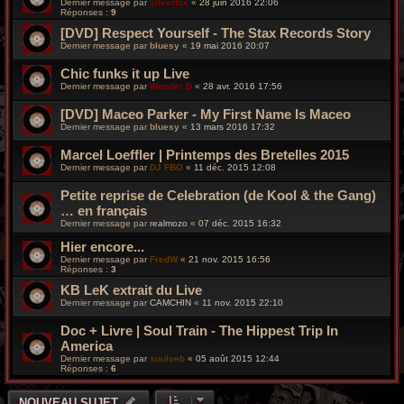
Dernier message par
silverfox
«
28 juin 2016 22:06
Réponses :
9
[DVD] Respect Yourself - The Stax Records Story
Dernier message par
bluesy
«
19 mai 2016 20:07
Chic funks it up Live
Dernier message par
Wonder B
«
28 avr. 2016 17:56
[DVD] Maceo Parker - My First Name Is Maceo
Dernier message par
bluesy
«
13 mars 2016 17:32
Marcel Loeffler | Printemps des Bretelles 2015
Dernier message par
DJ FBO
«
11 déc. 2015 12:08
Petite reprise de Celebration (de Kool & the Gang)
… en français
Dernier message par
realmozo
«
07 déc. 2015 16:32
Hier encore...
Dernier message par
FredW
«
21 nov. 2015 16:56
Réponses :
3
KB LeK extrait du Live
Dernier message par
CAMCHIN
«
11 nov. 2015 22:10
Doc + Livre | Soul Train - The Hippest Trip In
America
Dernier message par
soulseb
«
05 août 2015 12:44
Réponses :
6
NOUVEAU SUJET