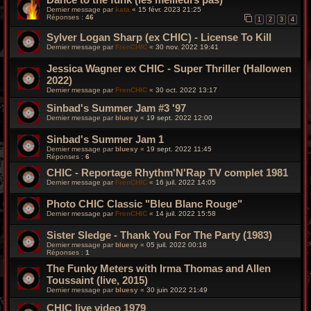
Dernier message par
kata
«
15 févr. 2023 21:25
Réponses :
46
1
2
3
4
Sylver Logan Sharp (ex CHIC) - License To Kill
Dernier message par
FrenCHIC
«
30 nov. 2022 19:41
Jessica Wagner ex CHIC - Super Thriller (Hallowen
2022)
Dernier message par
FrenCHIC
«
30 oct. 2022 13:17
Sinbad's Summer Jam #3 '97
Dernier message par
bluesy
«
19 sept. 2022 12:00
Sinbad's Summer Jam 1
Dernier message par
bluesy
«
19 sept. 2022 11:45
Réponses :
6
CHIC - Reportage Rhythm'N'Rap TV complet 1981
Dernier message par
FrenCHIC
«
16 juil. 2022 14:05
Photo CHIC Classic "Bleu Blanc Rouge"
Dernier message par
FrenCHIC
«
14 juil. 2022 15:58
Sister Sledge - Thank You For The Party (1983)
Dernier message par
bluesy
«
05 juil. 2022 00:18
Réponses :
1
The Funky Meters with Irma Thomas and Allen
Toussaint (live, 2015)
Dernier message par
bluesy
«
30 juin 2022 21:49
CHIC live video 1979