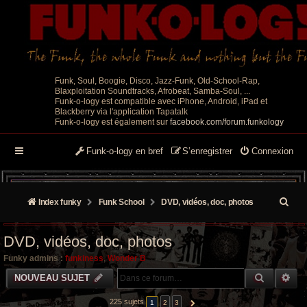
Funk, Soul, Boogie, Disco, Jazz-Funk, Old-School-Rap,
Blaxploitation Soundtracks, Afrobeat, Samba-Soul, ...
Funk-o-logy est compatible avec iPhone, Android, iPad et
Blackberry via l'application Tapatalk
Funk-o-logy est également sur
facebook.com/forum.funkology
Funk-o-logy en bref
S’enregistrer
Connexion
R
Index funky
Funk School
DVD, vidéos, doc, photos
e
DVD, vidéos, doc, photos
c
Funky admins :
funkiness
,
Wonder B
h
RECHER
RE
NOUVEAU SUJET
e
225 sujets
1
2
3
SUIVANTE