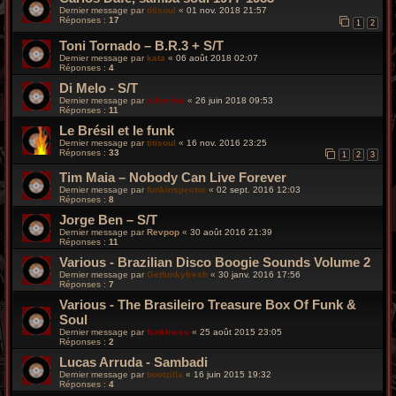
Dernier message par
titisoul
«
01 nov. 2018 21:57
Réponses :
17
1
2
Toni Tornado – B.R.3 + S/T
Dernier message par
kata
«
06 août 2018 02:07
Réponses :
4
Di Melo - S/T
Dernier message par
silverfox
«
26 juin 2018 09:53
Réponses :
11
Le Brésil et le funk
Dernier message par
titisoul
«
16 nov. 2016 23:25
Réponses :
33
1
2
3
Tim Maia ‎– Nobody Can Live Forever
Dernier message par
funkinspector
«
02 sept. 2016 12:03
Réponses :
8
Jorge Ben – S/T
Dernier message par
Revpop
«
30 août 2016 21:39
Réponses :
11
Various - Brazilian Disco Boogie Sounds Volume 2
Dernier message par
Getfunkyfresh
«
30 janv. 2016 17:56
Réponses :
7
Various - The Brasileiro Treasure Box Of Funk &
Soul
Dernier message par
funkiness
«
25 août 2015 23:05
Réponses :
2
Lucas Arruda - Sambadi
Dernier message par
bootzilla
«
16 juin 2015 19:32
Réponses :
4