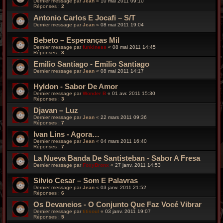
Dernier message par
Jean
«
10 mai 2011 09:10
Réponses :
2
Antonio Carlos E Jocafi – S/T
Dernier message par
Jean
«
08 mai 2011 19:04
Bebeto – Esperanças Mil
Dernier message par
funkiness
«
08 mai 2011 14:45
Réponses :
3
Emilio Santiago - Emilio Santiago
Dernier message par
Jean
«
08 mai 2011 14:17
Hyldon - Sabor De Amor
Dernier message par
Wonder B
«
01 avr. 2011 15:30
Réponses :
3
Djavan – Luz
Dernier message par
Jean
«
22 mars 2011 09:36
Réponses :
7
Ivan Lins - Agora…
Dernier message par
Jean
«
04 mars 2011 16:40
Réponses :
7
La Nueva Banda De Santisteban - Sabor A Fresa
Dernier message par
FoxyBronx
«
27 janv. 2011 14:53
Silvio Cesar – Som E Palavras
Dernier message par
Jean
«
03 janv. 2011 21:52
Réponses :
6
Os Devaneios - O Conjunto Que Faz Vocé Vibrar
Dernier message par
titisoul
«
03 janv. 2011 19:07
Réponses :
5