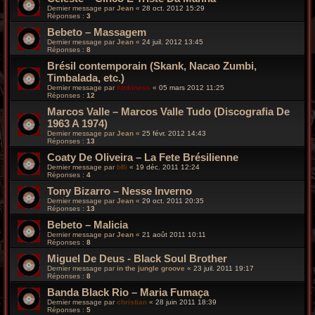
Dernier message par
Jean
«
28 oct. 2012 15:29
Réponses :
3
Bebeto – Massagem
Dernier message par
Jean
«
24 juil. 2012 13:45
Réponses :
8
Brésil contemporain (Skank, Nacao Zumbi,
Timbalada, etc.)
Dernier message par
funkiness
«
05 mars 2012 11:25
Réponses :
12
Marcos Valle – Marcos Valle Tudo (Discografia De
1963 A 1974)
Dernier message par
Jean
«
25 févr. 2012 14:43
Réponses :
13
Coaty De Oliveira – La Fete Brésilienne
Dernier message par
bfli
«
19 déc. 2011 12:24
Réponses :
4
Tony Bizarro – Nesse Inverno
Dernier message par
Jean
«
29 oct. 2011 20:35
Réponses :
13
Bebeto – Malicia
Dernier message par
Jean
«
21 août 2011 10:11
Réponses :
8
Miguel De Deus - Black Soul Brother
Dernier message par
in the jungle groove
«
23 juil. 2011 19:17
Réponses :
8
Banda Black Rio – Maria Fumaça
Dernier message par
christian
«
28 juin 2011 18:39
Réponses :
5