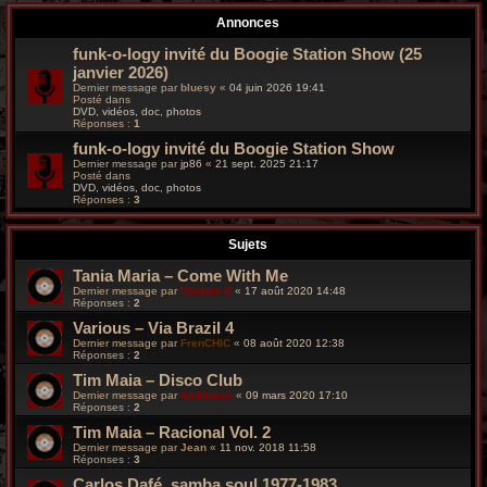
r
Annonces
c
funk-o-logy invité du Boogie Station Show (25
janvier 2026)
h
Dernier message par
bluesy
«
04 juin 2026 19:41
Posté dans
e
DVD, vidéos, doc, photos
Réponses :
1
g
funk-o-logy invité du Boogie Station Show
Dernier message par
jp86
«
21 sept. 2025 21:17
Posté dans
r
DVD, vidéos, doc, photos
Réponses :
3
o
Sujets
o
Tania Maria – Come With Me
v
Dernier message par
Wonder B
«
17 août 2020 14:48
Réponses :
2
y
Various – Via Brazil 4
Dernier message par
FrenCHIC
«
08 août 2020 12:38
Réponses :
2
Tim Maia – Disco Club
Dernier message par
funkiness
«
09 mars 2020 17:10
Réponses :
2
Tim Maia – Racional Vol. 2
Dernier message par
Jean
«
11 nov. 2018 11:58
Réponses :
3
Carlos Dafé, samba soul 1977-1983