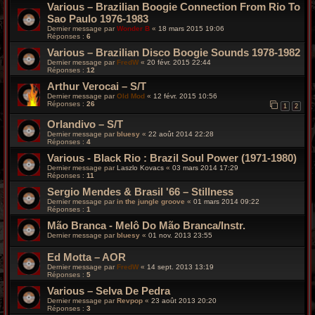
Various – Brazilian Boogie Connection From Rio To
Sao Paulo 1976-1983
Dernier message par
Wonder B
«
18 mars 2015 19:06
Réponses :
6
Various – Brazilian Disco Boogie Sounds 1978-1982
Dernier message par
FredW
«
20 févr. 2015 22:44
Réponses :
12
Arthur Verocai – S/T
Dernier message par
Old Mod
«
12 févr. 2015 10:56
Réponses :
26
1
2
Orlandivo – S/T
Dernier message par
bluesy
«
22 août 2014 22:28
Réponses :
4
Various - Black Rio : Brazil Soul Power (1971-1980)
Dernier message par
Laszlo Kovacs
«
03 mars 2014 17:29
Réponses :
11
Sergio Mendes & Brasil '66 – Stillness
Dernier message par
in the jungle groove
«
01 mars 2014 09:22
Réponses :
1
Mão Branca - Melô Do Mão Branca/Instr.
Dernier message par
bluesy
«
01 nov. 2013 23:55
Ed Motta – AOR
Dernier message par
FredW
«
14 sept. 2013 13:19
Réponses :
5
Various – Selva De Pedra
Dernier message par
Revpop
«
23 août 2013 20:20
Réponses :
3