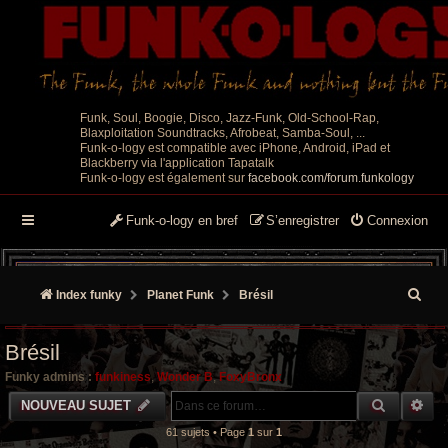
Funk, Soul, Boogie, Disco, Jazz-Funk, Old-School-Rap,
Blaxploitation Soundtracks, Afrobeat, Samba-Soul, ...
Funk-o-logy est compatible avec iPhone, Android, iPad et
Blackberry via l'application Tapatalk
Funk-o-logy est également sur
facebook.com/forum.funkology
Funk-o-logy en bref
S’enregistrer
Connexion
R
Index funky
Planet Funk
Brésil
e
Brésil
c
Funky admins :
funkiness
,
Wonder B
,
FoxyBronx
h
RECHER
RE
NOUVEAU SUJET
e
61 sujets • Page
1
sur
1