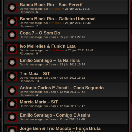
Banda Black Rio – Saci Pererê
Dernier message par
christian
«
28 juin 2011 18:37
Réponses :
5
Banda Black Rio – Gafieira Universal
Dernier message par
christian
«
28 juin 2011 18:30
Réponses :
7
Copa 7 – O Som Do
Dernier message par
Jean
«
25 juin 2011 22:16
Ivo Meirelles & Funk'n Lata
Dernier message par
FoxyBronx
«
25 juin 2011 12:42
Réponses :
9
Emilio Santiago – Ta Na Hora
Dernier message par
Jean
«
13 juin 2011 10:39
Tim Maia – S/T
Dernier message par
Jean
«
08 juin 2011 15:52
Réponses :
11
Antonio Carlos E Jocafi – Cada Segundo
Dernier message par
Jean
«
12 mai 2011 17:52
Réponses :
4
Marcia Maria – S/T
Dernier message par
Jean
«
12 mai 2011 17:47
Emilio Santiago - Comigo E Assim
Dernier message par
Jean
«
11 mai 2011 17:49
Jorge Ben & Trio Mocoto – Força Bruta