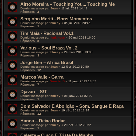
Airto Moreira – Touching You... Touching Me
Dernier message par
Jean
«
11 juil. 2013 14:48
Réponses :
2
Serginho Meriti - Bons Momentos
Dernier message par
bluesy
«
05 juil. 2013 20:46
Réponses :
1
Tim Maia - Racional Vol.1
Dernier message par
funkiness
«
26 mai 2013 16:56
Réponses :
8
Various – Soul Braza Vol. 2
Dernier message par
bluesy
«
24 mars 2013 13:33
Réponses :
3
Jorge Ben – Africa Brasil
Dernier message par
Jean
«
12 févr. 2013 10:50
Réponses :
12
Marcos Valle - Garra
Dernier message par
Wonder B
«
11 janv. 2013 18:37
Réponses :
7
Djavan – S/T
Dernier message par
bluesy
«
08 janv. 2013 02:30
Réponses :
1
Dom Salvador E Abolição – Som, Sangue E Raça
Dernier message par
Jean
«
19 déc. 2012 12:14
Réponses :
12
Hanna – Deixa Rodar
Dernier message par
bluesy
«
29 oct. 2012 20:52
Réponses :
1
Celeste – Cinco E Triste Da Manha