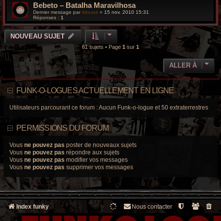
Bebeto – Batalha Maravilhosa
Dernier message par
titisoul
«
15 nov. 2010 15:31
Réponses :
1
NOUVEAU SUJET
61 sujets • Page
1
sur
1
ALLER À
FUNK-O-LOGUES ACTUELLEMENT EN LIGNE
Utilisateurs parcourant ce forum : Aucun Funk-o-logue et 50 extraterrestres
PERMISSIONS DU FORUM
Vous
ne pouvez pas
poster de nouveaux sujets
Vous
ne pouvez pas
répondre aux sujets
Vous
ne pouvez pas
modifier vos messages
Vous
ne pouvez pas
supprimer vos messages
Index funky
Nous contacter