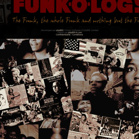
Développé par
phpBB
® Forum Software © phpBB Limited
Traduit par
phpBB-fr.com
Confidentialité
|
Conditions