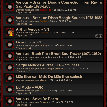
Various – Brazilian Boogie Connection From Rio To
Sao Paulo 1976-1983
Dernier message par
Wonder B
«
18 mars 2015 19:06
Réponses :
6
Various – Brazilian Disco Boogie Sounds 1978-1982
Dernier message par
FredW
«
20 févr. 2015 22:44
Réponses :
12
Arthur Verocai – S/T
Dernier message par
Old Mod
«
12 févr. 2015 10:56
Réponses :
26
1
2
Orlandivo – S/T
Dernier message par
bluesy
«
22 août 2014 22:28
Réponses :
4
Various - Black Rio : Brazil Soul Power (1971-1980)
Dernier message par
Laszlo Kovacs
«
03 mars 2014 17:29
Réponses :
11
Sergio Mendes & Brasil '66 – Stillness
Dernier message par
in the jungle groove
«
01 mars 2014 09:22
Réponses :
1
Mão Branca - Melô Do Mão Branca/Instr.
Dernier message par
bluesy
«
01 nov. 2013 23:55
Ed Motta – AOR
Dernier message par
FredW
«
14 sept. 2013 13:19
Réponses :
5
Various – Selva De Pedra
Dernier message par
Revpop
«
23 août 2013 20:20
Réponses :
3