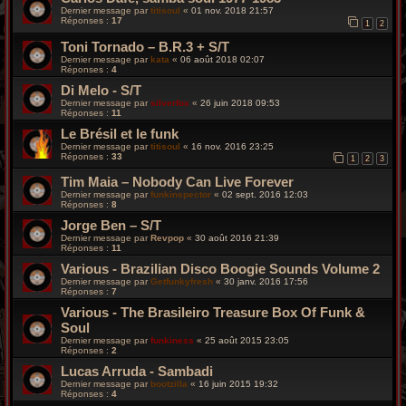
Dernier message par
titisoul
«
01 nov. 2018 21:57
Réponses :
17
1
2
Toni Tornado – B.R.3 + S/T
Dernier message par
kata
«
06 août 2018 02:07
Réponses :
4
Di Melo - S/T
Dernier message par
silverfox
«
26 juin 2018 09:53
Réponses :
11
Le Brésil et le funk
Dernier message par
titisoul
«
16 nov. 2016 23:25
Réponses :
33
1
2
3
Tim Maia ‎– Nobody Can Live Forever
Dernier message par
funkinspector
«
02 sept. 2016 12:03
Réponses :
8
Jorge Ben – S/T
Dernier message par
Revpop
«
30 août 2016 21:39
Réponses :
11
Various - Brazilian Disco Boogie Sounds Volume 2
Dernier message par
Getfunkyfresh
«
30 janv. 2016 17:56
Réponses :
7
Various - The Brasileiro Treasure Box Of Funk &
Soul
Dernier message par
funkiness
«
25 août 2015 23:05
Réponses :
2
Lucas Arruda - Sambadi
Dernier message par
bootzilla
«
16 juin 2015 19:32
Réponses :
4