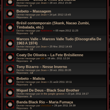
Dernier message par
Jean
«
28 oct. 2012 15:29
Réponses :
3
Bebeto – Massagem
Dernier message par
Jean
«
24 juil. 2012 13:45
Réponses :
8
Brésil contemporain (Skank, Nacao Zumbi,
Timbalada, etc.)
Dernier message par
funkiness
«
05 mars 2012 11:25
Réponses :
12
Marcos Valle – Marcos Valle Tudo (Discografia De
1963 A 1974)
Dernier message par
Jean
«
25 févr. 2012 14:43
Réponses :
13
Coaty De Oliveira – La Fete Brésilienne
Dernier message par
bfli
«
19 déc. 2011 12:24
Réponses :
4
Tony Bizarro – Nesse Inverno
Dernier message par
Jean
«
29 oct. 2011 20:35
Réponses :
13
Bebeto – Malicia
Dernier message par
Jean
«
21 août 2011 10:11
Réponses :
8
Miguel De Deus - Black Soul Brother
Dernier message par
in the jungle groove
«
23 juil. 2011 19:17
Réponses :
8
Banda Black Rio – Maria Fumaça
Dernier message par
christian
«
28 juin 2011 18:39
Réponses :
5