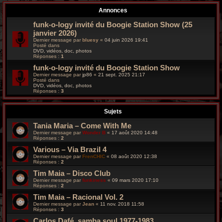
r
Annonces
c
funk-o-logy invité du Boogie Station Show (25
janvier 2026)
h
Dernier message par
bluesy
«
04 juin 2026 19:41
Posté dans
e
DVD, vidéos, doc, photos
Réponses :
1
g
funk-o-logy invité du Boogie Station Show
Dernier message par
jp86
«
21 sept. 2025 21:17
Posté dans
r
DVD, vidéos, doc, photos
Réponses :
3
o
Sujets
o
Tania Maria – Come With Me
v
Dernier message par
Wonder B
«
17 août 2020 14:48
Réponses :
2
y
Various – Via Brazil 4
Dernier message par
FrenCHIC
«
08 août 2020 12:38
Réponses :
2
Tim Maia – Disco Club
Dernier message par
funkiness
«
09 mars 2020 17:10
Réponses :
2
Tim Maia – Racional Vol. 2
Dernier message par
Jean
«
11 nov. 2018 11:58
Réponses :
3
Carlos Dafé, samba soul 1977-1983