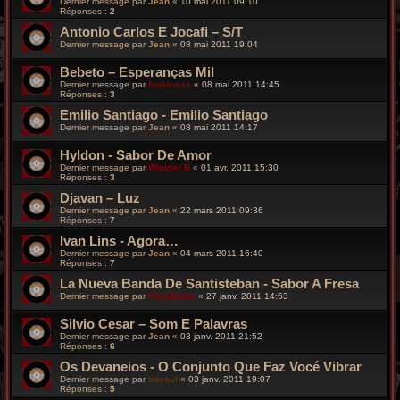
Dernier message par
Jean
«
10 mai 2011 09:10
Réponses :
2
Antonio Carlos E Jocafi – S/T
Dernier message par
Jean
«
08 mai 2011 19:04
Bebeto – Esperanças Mil
Dernier message par
funkiness
«
08 mai 2011 14:45
Réponses :
3
Emilio Santiago - Emilio Santiago
Dernier message par
Jean
«
08 mai 2011 14:17
Hyldon - Sabor De Amor
Dernier message par
Wonder B
«
01 avr. 2011 15:30
Réponses :
3
Djavan – Luz
Dernier message par
Jean
«
22 mars 2011 09:36
Réponses :
7
Ivan Lins - Agora…
Dernier message par
Jean
«
04 mars 2011 16:40
Réponses :
7
La Nueva Banda De Santisteban - Sabor A Fresa
Dernier message par
FoxyBronx
«
27 janv. 2011 14:53
Silvio Cesar – Som E Palavras
Dernier message par
Jean
«
03 janv. 2011 21:52
Réponses :
6
Os Devaneios - O Conjunto Que Faz Vocé Vibrar
Dernier message par
titisoul
«
03 janv. 2011 19:07
Réponses :
5