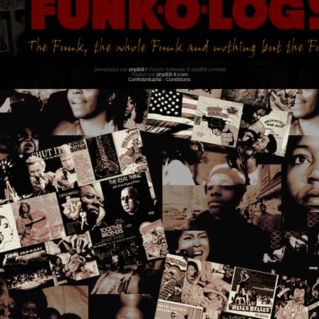
Développé par
phpBB
® Forum Software © phpBB Limited
Traduit par
phpBB-fr.com
Confidentialité
|
Conditions