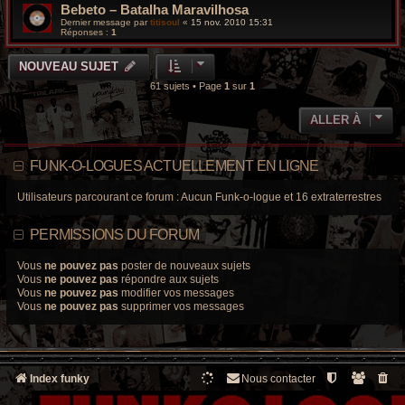
Bebeto – Batalha Maravilhosa
Dernier message par
titisoul
«
15 nov. 2010 15:31
Réponses :
1
NOUVEAU SUJET
61 sujets • Page
1
sur
1
ALLER À
FUNK-O-LOGUES ACTUELLEMENT EN LIGNE
Utilisateurs parcourant ce forum : Aucun Funk-o-logue et 16 extraterrestres
PERMISSIONS DU FORUM
Vous
ne pouvez pas
poster de nouveaux sujets
Vous
ne pouvez pas
répondre aux sujets
Vous
ne pouvez pas
modifier vos messages
Vous
ne pouvez pas
supprimer vos messages
Index funky
Nous contacter