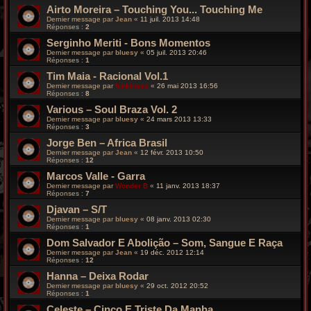
Airto Moreira – Touching You... Touching Me
Dernier message par
Jean
«
11 juil. 2013 14:48
Réponses :
2
Serginho Meriti - Bons Momentos
Dernier message par
bluesy
«
05 juil. 2013 20:46
Réponses :
1
Tim Maia - Racional Vol.1
Dernier message par
funkiness
«
26 mai 2013 16:56
Réponses :
8
Various – Soul Braza Vol. 2
Dernier message par
bluesy
«
24 mars 2013 13:33
Réponses :
3
Jorge Ben – Africa Brasil
Dernier message par
Jean
«
12 févr. 2013 10:50
Réponses :
12
Marcos Valle - Garra
Dernier message par
Wonder B
«
11 janv. 2013 18:37
Réponses :
7
Djavan – S/T
Dernier message par
bluesy
«
08 janv. 2013 02:30
Réponses :
1
Dom Salvador E Abolição – Som, Sangue E Raça
Dernier message par
Jean
«
19 déc. 2012 12:14
Réponses :
12
Hanna – Deixa Rodar
Dernier message par
bluesy
«
29 oct. 2012 20:52
Réponses :
1
Celeste – Cinco E Triste Da Manha