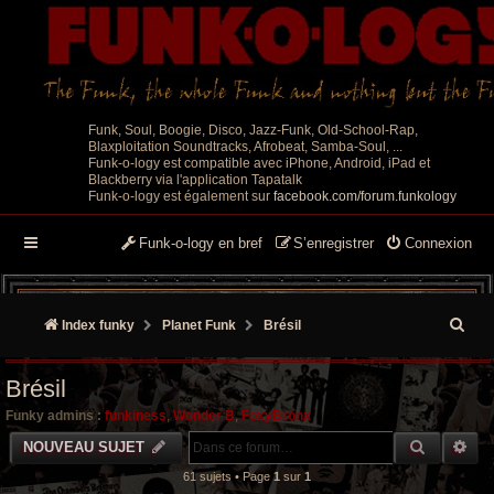
Funk, Soul, Boogie, Disco, Jazz-Funk, Old-School-Rap,
Blaxploitation Soundtracks, Afrobeat, Samba-Soul, ...
Funk-o-logy est compatible avec iPhone, Android, iPad et
Blackberry via l'application Tapatalk
Funk-o-logy est également sur
facebook.com/forum.funkology
Funk-o-logy en bref
S’enregistrer
Connexion
R
Index funky
Planet Funk
Brésil
e
Brésil
c
Funky admins :
funkiness
,
Wonder B
,
FoxyBronx
h
RECHER
RE
NOUVEAU SUJET
e
61 sujets • Page
1
sur
1