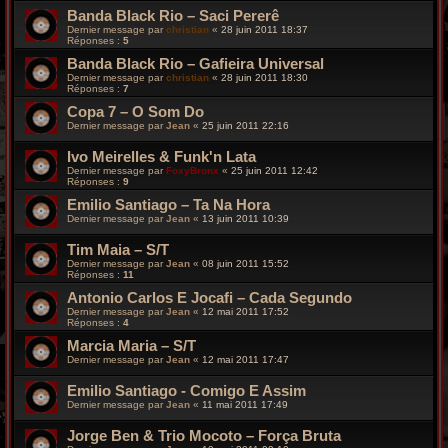
Banda Black Rio – Saci Pererê
Dernier message par
christian
«
28 juin 2011 18:37
Réponses :
5
Banda Black Rio – Gafieira Universal
Dernier message par
christian
«
28 juin 2011 18:30
Réponses :
7
Copa 7 – O Som Do
Dernier message par
Jean
«
25 juin 2011 22:16
Ivo Meirelles & Funk'n Lata
Dernier message par
FoxyBronx
«
25 juin 2011 12:42
Réponses :
9
Emilio Santiago – Ta Na Hora
Dernier message par
Jean
«
13 juin 2011 10:39
Tim Maia – S/T
Dernier message par
Jean
«
08 juin 2011 15:52
Réponses :
11
Antonio Carlos E Jocafi – Cada Segundo
Dernier message par
Jean
«
12 mai 2011 17:52
Réponses :
4
Marcia Maria – S/T
Dernier message par
Jean
«
12 mai 2011 17:47
Emilio Santiago - Comigo E Assim
Dernier message par
Jean
«
11 mai 2011 17:49
Jorge Ben & Trio Mocoto – Força Bruta