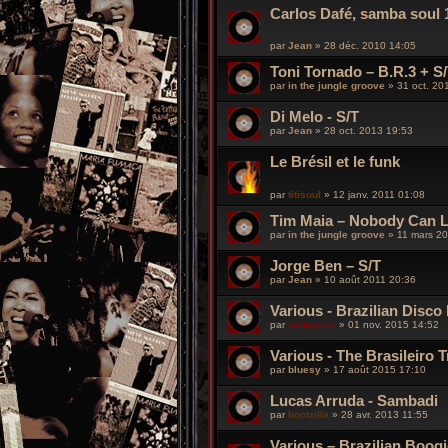
Carlos Dafé, samba soul 
par
Jean
»
28 déc. 2010 14:05
Toni Tornado – B.R.3 + S
par
in the jungle groove
»
31 oct. 20
Di Melo - S/T
par
Jean
»
28 oct. 2013 19:53
Le Brésil et le funk
par
titisoul
»
12 janv. 2011 01:08
Tim Maia ‎– Nobody Can L
par
in the jungle groove
»
11 mars 2
Jorge Ben – S/T
par
Jean
»
10 août 2011 20:36
Various - Brazilian Disc
par
funkiness
»
01 nov. 2015 14:52
Various - The Brasileiro
par
bluesy
»
17 août 2015 17:10
Lucas Arruda - Sambadi
par
bootzilla
»
28 avr. 2013 11:55
Various – Brazilian Boog