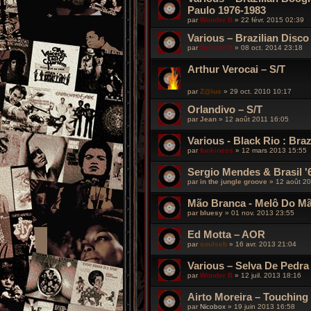
Paulo 1976-1983
par
Wonder B
»
22 févr. 2015 02:39
Various – Brazilian Disc
par
Wonder B
»
08 oct. 2014 23:18
Arthur Verocai – S/T
par
Z@ius
»
29 oct. 2010 10:17
Orlandivo – S/T
par
Jean
»
12 août 2011 16:05
Various - Black Rio : Bra
par
funkiness
»
12 mars 2013 15:55
Sergio Mendes & Brasil '6
par
in the jungle groove
»
12 août 2
Mão Branca - Melô Do Mã
par
bluesy
»
01 nov. 2013 23:55
Ed Motta – AOR
par
soulseb
»
16 avr. 2013 21:04
Various – Selva De Pedra
par
Wonder B
»
12 juil. 2013 18:16
Airto Moreira – Touching
par
Nicobox
»
19 juin 2013 16:58