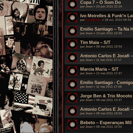
Copa 7 – O Som Do
par
Jean
»
25 juin 2011 22:16
Ivo Meirelles & Funk'n La
par
FoxyBronx
»
29 oct. 2010 08:59
Emilio Santiago – Ta Na 
par
Jean
»
13 juin 2011 10:39
Tim Maia – S/T
par
Jean
»
08 mai 2011 15:54
Antonio Carlos E Jocafi
par
Jean
»
11 mai 2011 17:17
Marcia Maria – S/T
par
Jean
»
12 mai 2011 17:47
Emilio Santiago - Comig
par
Jean
»
11 mai 2011 17:49
Jorge Ben & Trio Mocoto 
par
Jean
»
08 mai 2011 15:37
Antonio Carlos E Jocafi –
par
Jean
»
08 mai 2011 19:04
Bebeto – Esperanças Mil
par
Jean
»
08 mai 2011 10:54