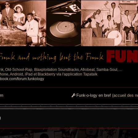
nk, Old-School-Rap, Blaxploitation Soundtracks, Afrobeat, Samba-Soul, ...
one, Android, iPad et Blackberry via l'application Tapatalk
ebook.com/forum.funkology
um
Funk-o-logy en bref
(accueil des no
l