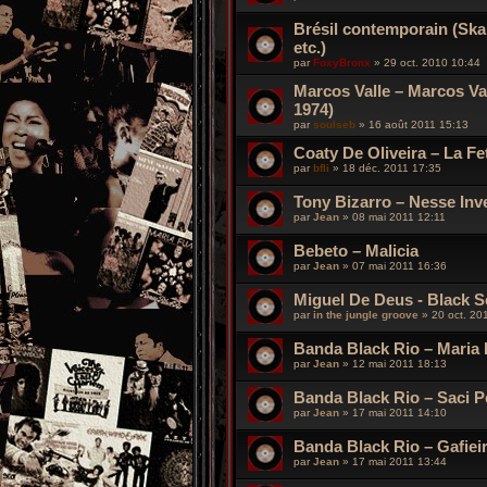
Brésil contemporain (Ska
etc.)
par
FoxyBronx
»
29 oct. 2010 10:44
Marcos Valle – Marcos Va
1974)
par
soulseb
»
16 août 2011 15:13
Coaty De Oliveira – La Fe
par
bfli
»
18 déc. 2011 17:35
Tony Bizarro – Nesse Inv
par
Jean
»
08 mai 2011 12:11
Bebeto – Malicia
par
Jean
»
07 mai 2011 16:36
Miguel De Deus - Black S
par
in the jungle groove
»
20 oct. 20
Banda Black Rio – Maria
par
Jean
»
12 mai 2011 18:13
Banda Black Rio – Saci P
par
Jean
»
17 mai 2011 14:10
Banda Black Rio – Gafiei
par
Jean
»
17 mai 2011 13:44