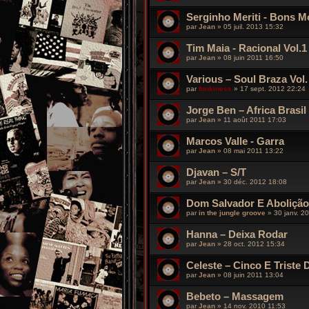
Serginho Meriti - Bons 
par
Jean
»
05 juil. 2013 15:32
Tim Maia - Racional Vol.1
par
Jean
»
08 juin 2011 16:50
Various – Soul Braza Vol.
par
funkiness
»
17 sept. 2012 22:24
Jorge Ben – Africa Brasil
par
Jean
»
11 août 2011 17:03
Marcos Valle - Garra
par
Jean
»
08 mai 2011 13:22
Djavan – S/T
par
Jean
»
30 déc. 2012 18:08
Dom Salvador E Abolição
par
in the jungle groove
»
30 janv. 2
Hanna – Deixa Rodar
par
Jean
»
28 oct. 2012 15:34
Celeste – Cinco E Triste
par
Jean
»
08 juin 2011 13:04
Bebeto – Massagem
par
Jean
»
14 nov. 2010 11:53