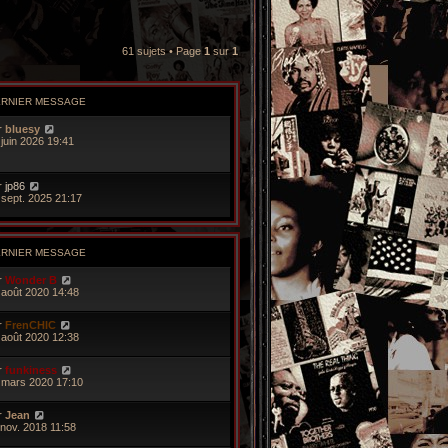
61 sujets • Page
1
sur
1
ERNIER MESSAGE
r
bluesy
 juin 2026 19:41
r
jp86
 sept. 2025 21:17
ERNIER MESSAGE
r
Wonder B
 août 2020 14:48
r
FrenCHIC
 août 2020 12:38
r
funkiness
 mars 2020 17:10
r
Jean
 nov. 2018 11:58