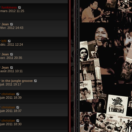
r
funkiness
 mars 2012 11:25
r
Jean
 févr. 2012 14:43
r
bfli
 déc. 2011 12:24
r
Jean
 oct. 2011 20:35
r
Jean
 août 2011 10:11
r
in the jungle groove
juil. 2011 19:17
r
christian
 juin 2011 18:39
r
christian
 juin 2011 18:37
r
christian
 juin 2011 18:30