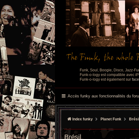
Funk, Soul, Boogie, Disco, Jazz-Fu
Funk-o-logy est compatible avec iPh
Funk-o-logy est également sur
fac
Accès funky aux fonctionnalités du for
Index funky
Planet Funk
Brési
Brésil