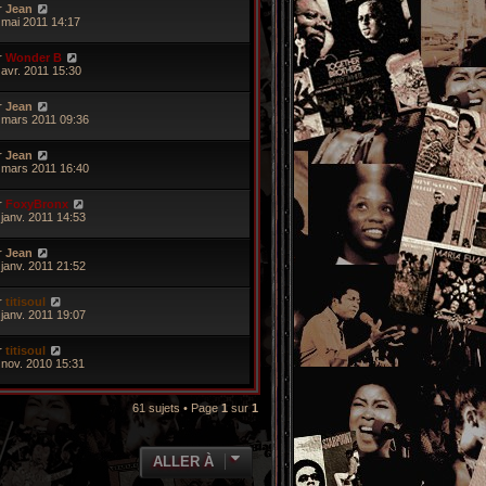
r
Jean
 mai 2011 14:17
r
Wonder B
 avr. 2011 15:30
r
Jean
 mars 2011 09:36
r
Jean
 mars 2011 16:40
r
FoxyBronx
 janv. 2011 14:53
r
Jean
 janv. 2011 21:52
r
titisoul
 janv. 2011 19:07
r
titisoul
 nov. 2010 15:31
61 sujets • Page
1
sur
1
ALLER À