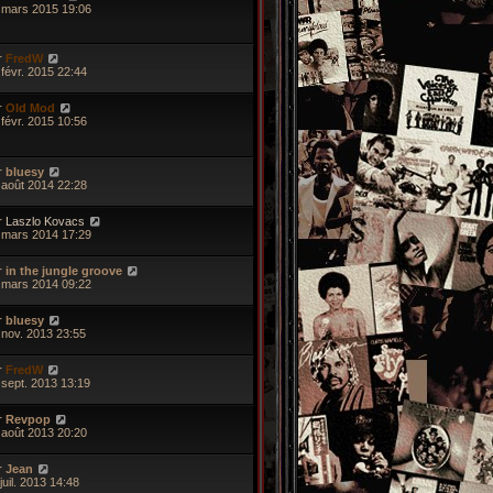
 mars 2015 19:06
r
FredW
 févr. 2015 22:44
r
Old Mod
 févr. 2015 10:56
r
bluesy
 août 2014 22:28
r
Laszlo Kovacs
 mars 2014 17:29
r
in the jungle groove
 mars 2014 09:22
r
bluesy
 nov. 2013 23:55
r
FredW
 sept. 2013 13:19
r
Revpop
 août 2013 20:20
r
Jean
juil. 2013 14:48