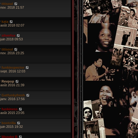
r
titisoul
 nov. 2018 21:57
r
kata
 août 2018 02:07
r
silverfox
 juin 2018 09:53
r
titisoul
 nov. 2016 23:25
r
funkinspector
 sept. 2016 12:03
r
Revpop
 août 2016 21:39
r
Getfunkyfresh
 janv. 2016 17:56
r
funkiness
 août 2015 23:05
r
bootzilla
 juin 2015 19:32
r
Wonder B