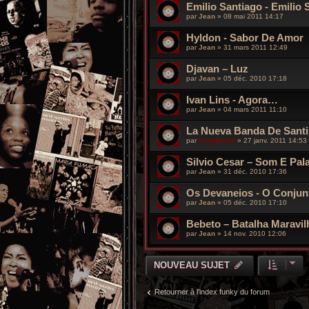
Emilio Santiago - Emilio 
par
Jean
»
08 mai 2011 14:17
Hyldon - Sabor De Amor
par
Jean
»
31 mars 2011 12:49
Djavan – Luz
par
Jean
»
05 déc. 2010 17:18
Ivan Lins - Agora…
par
Jean
»
04 mars 2011 11:10
La Nueva Banda De Santi
par
FoxyBronx
»
27 janv. 2011 14:53
Silvio Cesar – Som E Pal
par
Jean
»
31 déc. 2010 17:36
Os Devaneios - O Conjun
par
Jean
»
05 déc. 2010 17:10
Bebeto – Batalha Maravi
par
Jean
»
14 nov. 2010 12:06
NOUVEAU SUJET
Retourner à l’index funky du forum