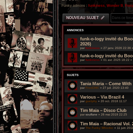
Funky admins :
funkiness
,
Wonder B
,
Fox
NOUVEAU SUJET
ANNONCES
funk-o-logy invité du Boo
2026)
par
funkiness
»
27 janv. 2026 22:36
»
funk-o-logy invité du Bo
par
funkiness
»
01 avr. 2025 18:22
» 
SUJETS
Tania Maria – Come With
par
FrenCHIC
»
27 juil. 2020 13:40
Various – Via Brazil 4
par
guelphy
»
20 oct. 2018 11:17
Tim Maia – Disco Club
par
soulfane
»
26 mai 2019 22:25
Tim Maia – Racional Vol. 
par
The Funky Whistler
»
11 juin 201