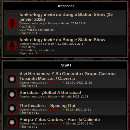
r
Annonces
c
funk-o-logy invité du Boogie Station Show (25
janvier 2026)
h
Dernier message par
bluesy
«
04 juin 2026 19:41
Posté dans
e
DVD, vidéos, doc, photos
Réponses :
1
g
funk-o-logy invité du Boogie Station Show
Dernier message par
jp86
«
21 sept. 2025 21:17
Posté dans
r
DVD, vidéos, doc, photos
Réponses :
3
o
Sujets
o
Vivi Hernández Y Su Conjunto / Grupo Caverna –
v
Tocando Macizas / Caverna
Dernier message par
funkiness
«
22 déc. 2025 11:18
y
Réponses :
1
Barrabas - ¡Soltad A Barrabas!
Dernier message par
bluesy
«
06 août 2021 12:23
The Invaders – Spacing Out
Dernier message par
funkiness
«
26 juin 2020 10:21
Réponses :
11
Phirpo Y Sus Caribes – Parrilla Caliente
Dernier message par
funkiness
«
09 mars 2020 17:02
Réponses :
2