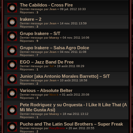
The Cabildos - Cross Fire
Dernier message par
Jean
«
09 juil. 2012 10:33
Réponses :
3
Irakere – 2
Dernier message par
Jean
«
14 nov. 2011 13:59
Réponses :
3
Grupo Irakere – S/T
Dernier message par
bluesy
«
04 nov. 2011 14:06
Réponses :
9
Grupo Irakere – Salsa Agro Dolce
Dernier message par
Jean
«
04 nov. 2011 11:08
Réponses :
7
EGO – Jazz Band De Free
Dernier message par
Tof
«
19 août 2011 08:29
Réponses :
1
Junior [aka Antonio Morales Barretto] – S/T
Dernier message par
Jean
«
10 août 2011 18:58
Réponses :
2
Various – Absolute Belter
Dernier message par
Nico k
«
01 août 2011 20:08
Réponses :
3
Pete Rodriguez y su Orquesta - I Like It Like That (A
Mi Me Gusta Asi)
Dernier message par
bluesy
«
18 mai 2011 13:12
Réponses :
1
Pucho and The Latin Soul Brothers – Super Freak
Dernier message par
FoxyBronx
«
20 avr. 2011 20:55
Réponses :
2