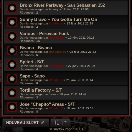
Bronx River Parkway - San Sebastian 152
Dernier message par
bluesy
«
18 févr. 2011 22:00
Réponses :
2
Sonny Bravo – You Gotta Turn Me On
Dernier message par
funkiness
«
15 févr. 2011 22:28
Réponses :
2
Various - Peruvian Funk
Dernier message par
FoxyBronx
«
10 févr. 2011 00:13
Réponses :
14
Bwana - Bwana
Dernier message par
Rockbabies
«
08 févr. 2011 21:33
Réponses :
6
Spiteri - S/T
Dernier message par
FoxyBronx
«
27 janv. 2011 21:25
Réponses :
4
Sapo - Sapo
Dernier message par
Wonder B
«
21 janv. 2011 11:14
Réponses :
8
Tortilla Factory – S/T
Dernier message par
Jean
«
20 janv. 2011 14:42
Réponses :
3
Jose "Chepito" Areas - S/T
Dernier message par
Wonder B
«
18 janv. 2011 15:58
Réponses :
8
NOUVEAU SUJET
31 sujets • Page
1
sur
1