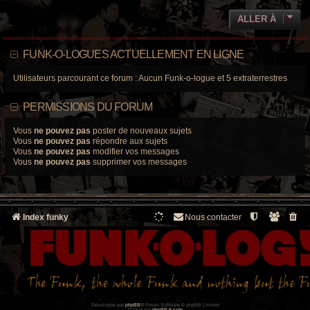
ALLER À
FUNK-O-LOGUES ACTUELLEMENT EN LIGNE
Utilisateurs parcourant ce forum : Aucun Funk-o-logue et 5 extraterrestres
PERMISSIONS DU FORUM
Vous
ne pouvez pas
poster de nouveaux sujets
Vous
ne pouvez pas
répondre aux sujets
Vous
ne pouvez pas
modifier vos messages
Vous
ne pouvez pas
supprimer vos messages
Index funky
Nous contacter
Développé par
phpBB
® Forum Software © phpBB Limited
Traduit par
phpBB-fr.com