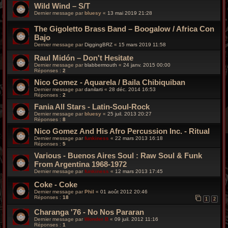
Wild Wind – S/T
Dernier message par
bluesy
«
13 mai 2019 21:28
The Gigoletto Brass Band – Boogalow / Africa Con
Bajo
Dernier message par
DiggingBRZ
«
15 mars 2019 11:58
Raul Midón – Don't Hesitate
Dernier message par
blabbermouth
«
24 janv. 2015 00:00
Réponses :
2
Nico Gomez - Aquarela / Baila Chibiquiban
Dernier message par
danilarti
«
28 déc. 2014 16:53
Réponses :
2
Fania All Stars ‎- Latin-Soul-Rock
Dernier message par
bluesy
«
25 juil. 2013 20:27
Réponses :
8
Nico Gomez And His Afro Percussion Inc. - Ritual
Dernier message par
funkiness
«
22 mars 2013 16:18
Réponses :
5
Various - Buenos Aires Soul : Raw Soul & Funk
From Argentina 1968-1972
Dernier message par
funkiness
«
12 mars 2013 17:45
Coke - Coke
Dernier message par
Phil
«
01 août 2012 20:46
Réponses :
18
1
2
Charanga '76 - No Nos Pararan
Dernier message par
Wonder B
«
09 juil. 2012 11:16
Réponses :
1