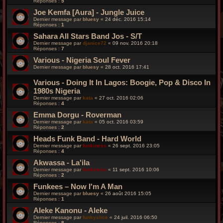
Réponses :
5
Joe Kemfa [Aura] - Jungle Juice
Dernier message par
bluesy
«
24 déc. 2016 15:14
Réponses :
1
Sahara All Stars Band Jos - S/T
Dernier message par
djanice72
«
09 nov. 2016 20:18
Réponses :
7
Various - Nigeria Soul Fever
Dernier message par
bluesy
«
28 oct. 2016 17:41
Various - Doing It In Lagos: Boogie, Pop & Disco In
1980s Nigeria
Dernier message par
kata
«
27 oct. 2016 02:06
Réponses :
4
Emma Dorgu - Roverman
Dernier message par
kata
«
05 oct. 2016 03:59
Réponses :
2
Heads Funk Band - Hard World
Dernier message par
funkiness
«
26 sept. 2016 23:05
Réponses :
4
Akwassa - La'ila
Dernier message par
funkiness
«
11 sept. 2016 10:06
Réponses :
2
Funkees – Now I'm A Man
Dernier message par
bluesy
«
26 août 2016 15:05
Réponses :
1
Aleke Kanonu - Aleke
Dernier message par
funkyslice
«
24 juil. 2016 06:50
Réponses :
8