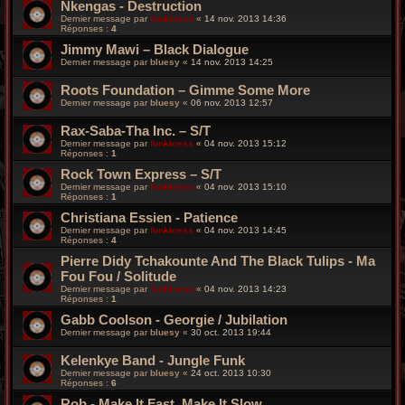
Nkengas - Destruction
Dernier message par
funkiness
«
14 nov. 2013 14:36
Réponses :
4
Jimmy Mawi – Black Dialogue
Dernier message par
bluesy
«
14 nov. 2013 14:25
Roots Foundation – Gimme Some More
Dernier message par
bluesy
«
06 nov. 2013 12:57
Rax-Saba-Tha Inc. – S/T
Dernier message par
funkiness
«
04 nov. 2013 15:12
Réponses :
1
Rock Town Express – S/T
Dernier message par
funkiness
«
04 nov. 2013 15:10
Réponses :
1
Christiana Essien - Patience
Dernier message par
funkiness
«
04 nov. 2013 14:45
Réponses :
4
Pierre Didy Tchakounte And The Black Tulips - Ma
Fou Fou / Solitude
Dernier message par
funkiness
«
04 nov. 2013 14:23
Réponses :
1
Gabb Coolson - Georgie / Jubilation
Dernier message par
bluesy
«
30 oct. 2013 19:44
Kelenkye Band - Jungle Funk
Dernier message par
bluesy
«
24 oct. 2013 10:30
Réponses :
6
Rob - Make It Fast, Make It Slow