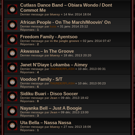
Cutlass Dance Band – Obiara Wondo / Dont
Commot Me
Dernier message par
bluesy
«
14 févr. 2014 18:04
African People - On The March/Moovin' On
Dernier message par
kata
«
31 janv. 2014 23:12
Réponses :
1
Freedom Family - Ayentsoo
Dernier message par
in the jungle groove
«
02 janv. 2014 07:47
Réponses :
2
Akwassa – In The Groove
Dernier message par
bluesy
«
18 déc. 2013 20:20
Janet N'Diaye Lokamba ‎– Aimey
Dernier message par
THUNDERFLASH
«
10 déc. 2013 00:31
Réponses :
4
Voodoo Family - S/T
Dernier message par
THUNDERFLASH
«
10 déc. 2013 00:23
Réponses :
6
Sidiku Buari - Disco Soccer
Dernier message par
Jean
«
09 déc. 2013 18:42
Réponses :
8
Nayanka Bell ‎– Just A Boogie
Dernier message par
Jean
«
09 déc. 2013 13:00
Réponses :
3
Uta Bella – Nassa Nassa
Dernier message par
bluesy
«
27 nov. 2013 16:06
Réponses :
1