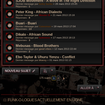
SJOB Movement - A Move In The Right Direction
Dernier message par
funky barbu
«
26 mars 2013 15:45
Réponses :
1
Peter King - African Dialects
Dernier message par
Wonder B
«
21 mars 2013 15:16
Réponses :
8
Buari - Buari
Dernier message par
Catwoman
«
19 mars 2013 17:04
Réponses :
13
Dikalo - African Sound
Dernier message par
funkiness
«
17 mars 2013 18:13
Réponses :
3
Mebusas - Blood Brothers
Dernier message par
good vibes
«
12 mars 2013 22:44
Réponses :
2
Ebo Taylor & Uhuru Yenzu - Conflict
Dernier message par
bluesy
«
01 mars 2013 02:15
NOUVEAU SUJET
175 sujets
1
2
SUIVANTE
ALLER À
FUNK-O-LOGUES ACTUELLEMENT EN LIGNE