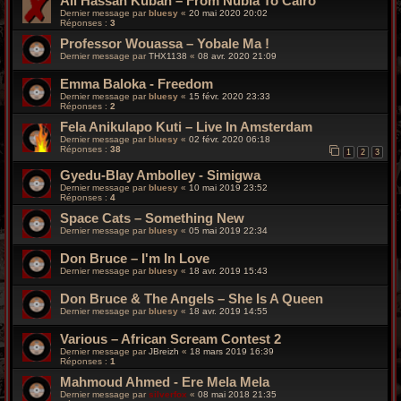
Ali Hassan Kuban – From Nubia To Cairo
Dernier message par
bluesy
«
20 mai 2020 20:02
Réponses :
3
Professor Wouassa ‎– Yobale Ma !
Dernier message par
THX1138
«
08 avr. 2020 21:09
Emma Baloka - Freedom
Dernier message par
bluesy
«
15 févr. 2020 23:33
Réponses :
2
Fela Anikulapo Kuti – Live In Amsterdam
Dernier message par
bluesy
«
02 févr. 2020 06:18
Réponses :
38
1
2
3
Gyedu-Blay Ambolley - Simigwa
Dernier message par
bluesy
«
10 mai 2019 23:52
Réponses :
4
Space Cats – Something New
Dernier message par
bluesy
«
05 mai 2019 22:34
Don Bruce – I'm In Love
Dernier message par
bluesy
«
18 avr. 2019 15:43
Don Bruce & The Angels – She Is A Queen
Dernier message par
bluesy
«
18 avr. 2019 14:55
Various – African Scream Contest 2
Dernier message par
JBreizh
«
18 mars 2019 16:39
Réponses :
1
Mahmoud Ahmed - Ere Mela Mela
Dernier message par
silverfox
«
08 mai 2018 21:35