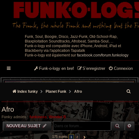
Funk, Soul, Boogie, Disco, Jazz-Funk, Old-School-Rap,
Blaxploitation Soundtracks, Afrobeat, Samba-Soul, ...
Funk-o-logy est compatible avec iPhone, Android, iPad et
Blackberry via l'application Tapatalk
Funk-o-logy est également sur
facebook.com/forum.funkology
Funk-o-logy en bref
S’enregistrer
Connexion
R
Index funky
Planet Funk
Afro
e
Afro
c
Funky admins :
funkiness
,
Wonder B
h
RECHER
RE
NOUVEAU SUJET
e
175 sujets
1
2
SUIVANTE