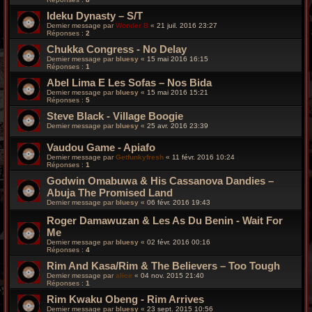
Ideku Dynasty – S/T
Dernier message par
Wonder B
«
21 juil. 2016 23:27
Réponses :
2
Chukka Congress ‎- No Delay
Dernier message par
bluesy
«
15 mai 2016 16:15
Réponses :
1
Abel Lima E Les Sofas ‎– Nos Bida
Dernier message par
bluesy
«
15 mai 2016 15:21
Réponses :
5
Steve Black - Village Boogie
Dernier message par
bluesy
«
25 avr. 2016 23:39
Vaudou Game - Apiafo
Dernier message par
Getfunkyfresh
«
11 févr. 2016 10:24
Réponses :
1
Godwin Omabuwa & His Cassanova Dandies –
Abuja The Promised Land
Dernier message par
bluesy
«
06 févr. 2016 19:43
Roger Damawuzan & Les As Du Benin - Wait For
Me
Dernier message par
bluesy
«
02 févr. 2016 00:16
Réponses :
4
Rim And Kasa/Rim & The Believers – Too Tough
Dernier message par
alice
«
04 nov. 2015 21:40
Réponses :
1
Rim Kwaku Obeng - Rim Arrives
Dernier message par
bluesy
«
23 sept. 2015 10:56