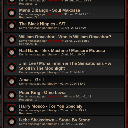
Dernier message par
funkiness
«
30 janv. 2015 15:18
Réponses :
2
Manu Dibango - Soul Makossa
Dernier message par
Wonder B
«
31 déc. 2014 19:15
Réponses :
3
The Black Hippies - S/T
Dernier message par
bluesy
«
13 déc. 2014 17:26
William Onyeabor ‎- Who Is William Onyeabor?
Dernier message par
funkiness
«
28 juil. 2014 18:58
Réponses :
5
Rail Band - Sex Machine / Massaré Mousso
Dernier message par
bluesy
«
15 juil. 2014 10:00
Jimi Lee / Mona Finnih & The Sensationals – A
Stroll In The Moonlight
Dernier message par
bluesy
«
17 mai 2014 16:08
Amas – Grill
Dernier message par
bluesy
«
01 avr. 2014 18:45
Peter King - Omo Lewa
Dernier message par
Wonder B
«
06 mars 2014 01:42
Réponses :
3
Harry Mosco - For You Specialy
Dernier message par
bluesy
«
25 févr. 2014 19:21
Réponses :
1
Ikebe Shakedown – Stone By Stone
Dernier message par
bluesy
«
18 févr. 2014 15:33