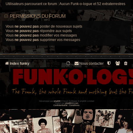
Utilisateurs parcourant ce forum : Aucun Funk-o-logue et 52 extraterrestres
PERMISSIONS DU FORUM
Vous
ne pouvez pas
poster de nouveaux sujets
Vous
ne pouvez pas
répondre aux sujets
Vous
ne pouvez pas
modifier vos messages
Vous
ne pouvez pas
supprimer vos messages
Index funky
Nous contacter
Développé par
phpBB
® Forum Software © phpBB Limited
Traduit par
phpBB-fr.com
Confidentialité
|
Conditions