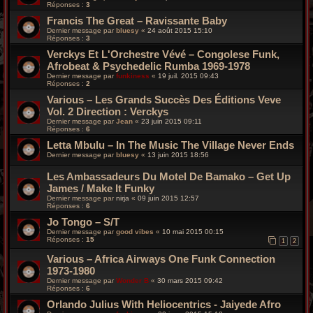
Réponses :
3
Francis The Great – Ravissante Baby
Dernier message par
bluesy
«
24 août 2015 15:10
Réponses :
3
Verckys Et L'Orchestre Vévé ‎– Congolese Funk,
Afrobeat & Psychedelic Rumba 1969-1978
Dernier message par
funkiness
«
19 juil. 2015 09:43
Réponses :
2
Various – Les Grands Succès Des Éditions Veve
Vol. 2 Direction : Verckys
Dernier message par
Jean
«
23 juin 2015 09:11
Réponses :
6
Letta Mbulu – In The Music The Village Never Ends
Dernier message par
bluesy
«
13 juin 2015 18:56
Les Ambassadeurs Du Motel De Bamako – Get Up
James / Make It Funky
Dernier message par
nirja
«
09 juin 2015 12:57
Réponses :
6
Jo Tongo – S/T
Dernier message par
good vibes
«
10 mai 2015 00:15
Réponses :
15
1
2
Various – Africa Airways One Funk Connection
1973-1980
Dernier message par
Wonder B
«
30 mars 2015 09:42
Réponses :
6
Orlando Julius With Heliocentrics - Jaiyede Afro