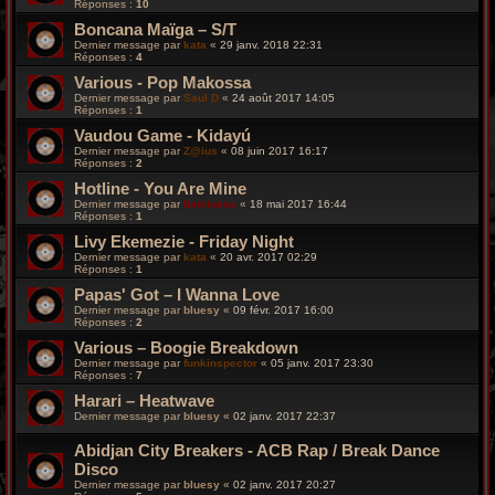
Réponses :
10
Boncana Maïga – S/T
Dernier message par
kata
«
29 janv. 2018 22:31
Réponses :
4
Various ‎- Pop Makossa
Dernier message par
Saul D
«
24 août 2017 14:05
Réponses :
1
Vaudou Game - Kidayú
Dernier message par
Z@ius
«
08 juin 2017 16:17
Réponses :
2
Hotline - You Are Mine
Dernier message par
funkiness
«
18 mai 2017 16:44
Réponses :
1
Livy Ekemezie - Friday Night
Dernier message par
kata
«
20 avr. 2017 02:29
Réponses :
1
Papas' Got – I Wanna Love
Dernier message par
bluesy
«
09 févr. 2017 16:00
Réponses :
2
Various – Boogie Breakdown
Dernier message par
funkinspector
«
05 janv. 2017 23:30
Réponses :
7
Harari – Heatwave
Dernier message par
bluesy
«
02 janv. 2017 22:37
Abidjan City Breakers - ACB Rap / Break Dance
Disco
Dernier message par
bluesy
«
02 janv. 2017 20:27