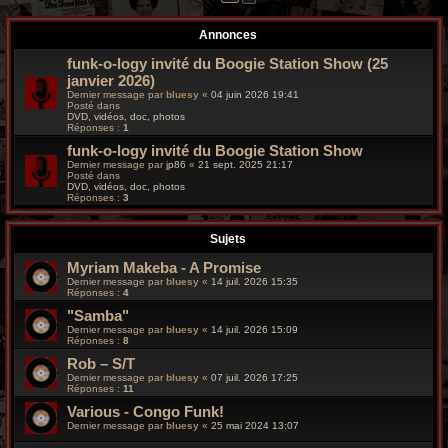
r
Annonces
c
funk-o-logy invité du Boogie Station Show (25
h
janvier 2026)
Dernier message par
bluesy
«
04 juin 2026 19:41
e
Posté dans
DVD, vidéos, doc, photos
Réponses :
1
g
funk-o-logy invité du Boogie Station Show
r
Dernier message par
jp86
«
21 sept. 2025 21:17
Posté dans
DVD, vidéos, doc, photos
o
Réponses :
3
o
Sujets
v
Myriam Makeba - A Promise
Dernier message par
bluesy
«
14 juil. 2026 15:35
y
Réponses :
4
"Samba"
Dernier message par
bluesy
«
14 juil. 2026 15:09
Réponses :
8
Rob – S/T
Dernier message par
bluesy
«
07 juil. 2026 17:25
Réponses :
11
Various - Congo Funk!
Dernier message par
bluesy
«
25 mai 2024 13:07