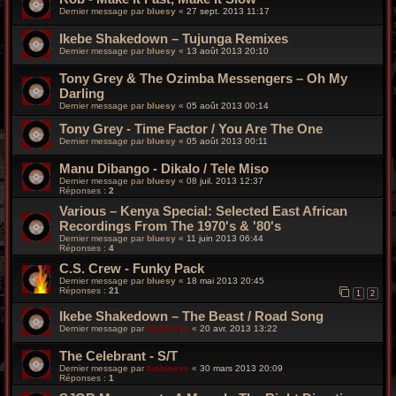
Dernier message par
bluesy
«
27 sept. 2013 11:17
Ikebe Shakedown – Tujunga Remixes
Dernier message par
bluesy
«
13 août 2013 20:10
Tony Grey & The Ozimba Messengers – Oh My
Darling
Dernier message par
bluesy
«
05 août 2013 00:14
Tony Grey - Time Factor / You Are The One
Dernier message par
bluesy
«
05 août 2013 00:11
Manu Dibango - Dikalo / Tele Miso
Dernier message par
bluesy
«
08 juil. 2013 12:37
Réponses :
2
Various – Kenya Special: Selected East African
Recordings From The 1970's & '80's
Dernier message par
bluesy
«
11 juin 2013 06:44
Réponses :
4
C.S. Crew - Funky Pack
Dernier message par
bluesy
«
18 mai 2013 20:45
Réponses :
21
1
2
Ikebe Shakedown – The Beast / Road Song
Dernier message par
funkiness
«
20 avr. 2013 13:22
The Celebrant - S/T
Dernier message par
funkiness
«
30 mars 2013 20:09
Réponses :
1