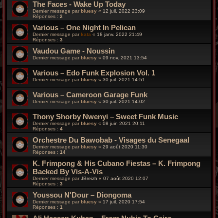
The Faces - Wake Up Today
Dernier message par
bluesy
«
12 juil. 2022 23:09
Réponses :
2
Various – One Night In Pelican
Dernier message par
kata
«
18 janv. 2022 21:49
Réponses :
3
Vaudou Game - Noussin
Dernier message par
bluesy
«
09 nov. 2021 13:54
Various – Edo Funk Explosion Vol. 1
Dernier message par
bluesy
«
30 juil. 2021 14:51
Various – Cameroon Garage Funk
Dernier message par
bluesy
«
30 juil. 2021 14:02
Thony Shorby Nwenyi – Sweet Funk Music
Dernier message par
bluesy
«
08 juin 2021 20:11
Réponses :
4
Orchestre Du Bawobab - Visages du Senegaal
Dernier message par
bluesy
«
29 août 2020 11:30
Réponses :
14
K. Frimpong & His Cubano Fiestas – K. Frimpong
Backed By Vis-A-Vis
Dernier message par
JBreizh
«
07 août 2020 12:07
Réponses :
3
Youssou N'Dour ‎– Diongoma
Dernier message par
bluesy
«
17 juil. 2020 17:54
Réponses :
1