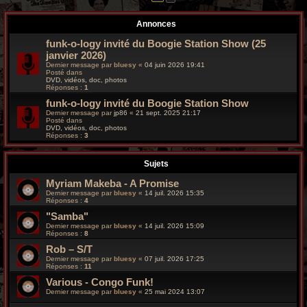
r
Annonces
c
funk-o-logy invité du Boogie Station Show (25
h
janvier 2026)
Dernier message par
bluesy
«
04 juin 2026 19:41
e
Posté dans
DVD, vidéos, doc, photos
Réponses :
1
g
funk-o-logy invité du Boogie Station Show
r
Dernier message par
jp86
«
21 sept. 2025 21:17
Posté dans
DVD, vidéos, doc, photos
o
Réponses :
3
o
Sujets
v
Myriam Makeba - A Promise
Dernier message par
bluesy
«
14 juil. 2026 15:35
y
Réponses :
4
"Samba"
Dernier message par
bluesy
«
14 juil. 2026 15:09
Réponses :
8
Rob – S/T
Dernier message par
bluesy
«
07 juil. 2026 17:25
Réponses :
11
Various - Congo Funk!
Dernier message par
bluesy
«
25 mai 2024 13:07