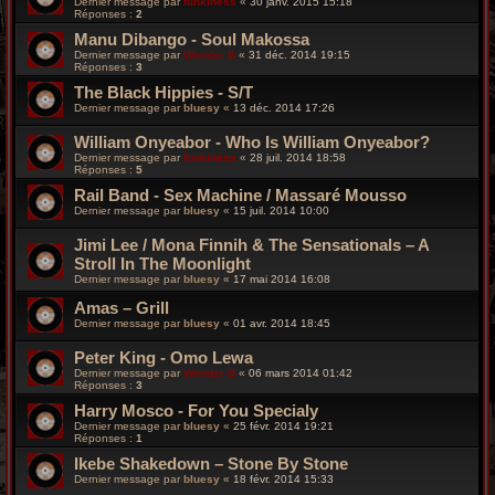
Dernier message par
funkiness
«
30 janv. 2015 15:18
Réponses :
2
Manu Dibango - Soul Makossa
Dernier message par
Wonder B
«
31 déc. 2014 19:15
Réponses :
3
The Black Hippies - S/T
Dernier message par
bluesy
«
13 déc. 2014 17:26
William Onyeabor ‎- Who Is William Onyeabor?
Dernier message par
funkiness
«
28 juil. 2014 18:58
Réponses :
5
Rail Band - Sex Machine / Massaré Mousso
Dernier message par
bluesy
«
15 juil. 2014 10:00
Jimi Lee / Mona Finnih & The Sensationals – A
Stroll In The Moonlight
Dernier message par
bluesy
«
17 mai 2014 16:08
Amas – Grill
Dernier message par
bluesy
«
01 avr. 2014 18:45
Peter King - Omo Lewa
Dernier message par
Wonder B
«
06 mars 2014 01:42
Réponses :
3
Harry Mosco - For You Specialy
Dernier message par
bluesy
«
25 févr. 2014 19:21
Réponses :
1
Ikebe Shakedown – Stone By Stone
Dernier message par
bluesy
«
18 févr. 2014 15:33