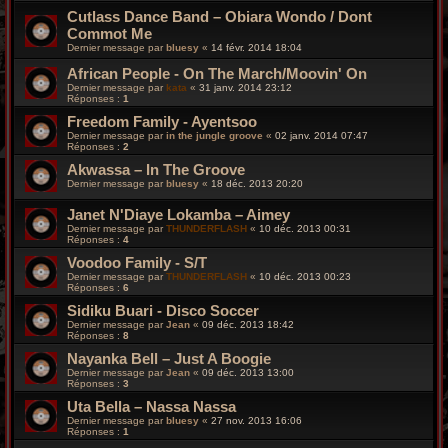
Cutlass Dance Band – Obiara Wondo / Dont
Commot Me
Dernier message par
bluesy
«
14 févr. 2014 18:04
African People - On The March/Moovin' On
Dernier message par
kata
«
31 janv. 2014 23:12
Réponses :
1
Freedom Family - Ayentsoo
Dernier message par
in the jungle groove
«
02 janv. 2014 07:47
Réponses :
2
Akwassa – In The Groove
Dernier message par
bluesy
«
18 déc. 2013 20:20
Janet N'Diaye Lokamba ‎– Aimey
Dernier message par
THUNDERFLASH
«
10 déc. 2013 00:31
Réponses :
4
Voodoo Family - S/T
Dernier message par
THUNDERFLASH
«
10 déc. 2013 00:23
Réponses :
6
Sidiku Buari - Disco Soccer
Dernier message par
Jean
«
09 déc. 2013 18:42
Réponses :
8
Nayanka Bell ‎– Just A Boogie
Dernier message par
Jean
«
09 déc. 2013 13:00
Réponses :
3
Uta Bella – Nassa Nassa
Dernier message par
bluesy
«
27 nov. 2013 16:06
Réponses :
1