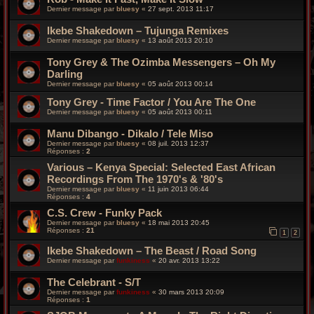
Dernier message par
bluesy
«
27 sept. 2013 11:17
Ikebe Shakedown – Tujunga Remixes
Dernier message par
bluesy
«
13 août 2013 20:10
Tony Grey & The Ozimba Messengers – Oh My
Darling
Dernier message par
bluesy
«
05 août 2013 00:14
Tony Grey - Time Factor / You Are The One
Dernier message par
bluesy
«
05 août 2013 00:11
Manu Dibango - Dikalo / Tele Miso
Dernier message par
bluesy
«
08 juil. 2013 12:37
Réponses :
2
Various – Kenya Special: Selected East African
Recordings From The 1970's & '80's
Dernier message par
bluesy
«
11 juin 2013 06:44
Réponses :
4
C.S. Crew - Funky Pack
Dernier message par
bluesy
«
18 mai 2013 20:45
Réponses :
21
1
2
Ikebe Shakedown – The Beast / Road Song
Dernier message par
funkiness
«
20 avr. 2013 13:22
The Celebrant - S/T
Dernier message par
funkiness
«
30 mars 2013 20:09
Réponses :
1