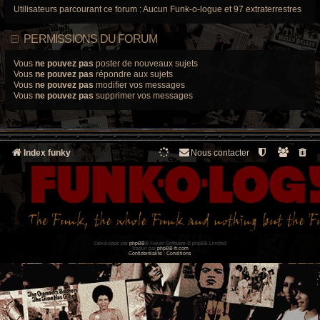
Utilisateurs parcourant ce forum : Aucun Funk-o-logue et 97 extraterrestres
PERMISSIONS DU FORUM
Vous
ne pouvez pas
poster de nouveaux sujets
Vous
ne pouvez pas
répondre aux sujets
Vous
ne pouvez pas
modifier vos messages
Vous
ne pouvez pas
supprimer vos messages
Index funky
Nous contacter
Développé par
phpBB
® Forum Software © phpBB Limited
Traduit par
phpBB-fr.com
Confidentialité
|
Conditions