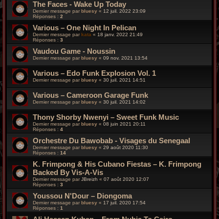
The Faces - Wake Up Today
Dernier message par
bluesy
«
12 juil. 2022 23:09
Réponses :
2
Various – One Night In Pelican
Dernier message par
kata
«
18 janv. 2022 21:49
Réponses :
3
Vaudou Game - Noussin
Dernier message par
bluesy
«
09 nov. 2021 13:54
Various – Edo Funk Explosion Vol. 1
Dernier message par
bluesy
«
30 juil. 2021 14:51
Various – Cameroon Garage Funk
Dernier message par
bluesy
«
30 juil. 2021 14:02
Thony Shorby Nwenyi – Sweet Funk Music
Dernier message par
bluesy
«
08 juin 2021 20:11
Réponses :
4
Orchestre Du Bawobab - Visages du Senegaal
Dernier message par
bluesy
«
29 août 2020 11:30
Réponses :
14
K. Frimpong & His Cubano Fiestas – K. Frimpong
Backed By Vis-A-Vis
Dernier message par
JBreizh
«
07 août 2020 12:07
Réponses :
3
Youssou N'Dour ‎– Diongoma
Dernier message par
bluesy
«
17 juil. 2020 17:54
Réponses :
1