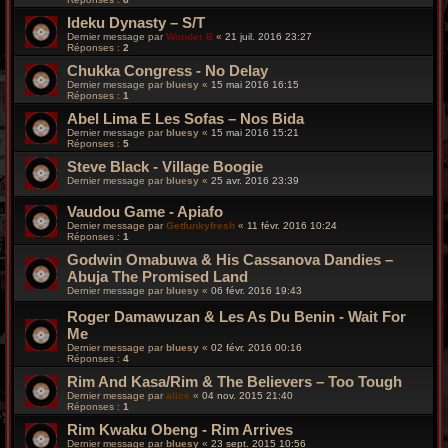
Ideku Dynasty – S/T
Dernier message par
Wonder B
«
21 juil. 2016 23:27
Réponses :
2
Chukka Congress ‎- No Delay
Dernier message par
bluesy
«
15 mai 2016 16:15
Réponses :
1
Abel Lima E Les Sofas ‎– Nos Bida
Dernier message par
bluesy
«
15 mai 2016 15:21
Réponses :
5
Steve Black - Village Boogie
Dernier message par
bluesy
«
25 avr. 2016 23:39
Vaudou Game - Apiafo
Dernier message par
Getfunkyfresh
«
11 févr. 2016 10:24
Réponses :
1
Godwin Omabuwa & His Cassanova Dandies –
Abuja The Promised Land
Dernier message par
bluesy
«
06 févr. 2016 19:43
Roger Damawuzan & Les As Du Benin - Wait For
Me
Dernier message par
bluesy
«
02 févr. 2016 00:16
Réponses :
4
Rim And Kasa/Rim & The Believers – Too Tough
Dernier message par
alice
«
04 nov. 2015 21:40
Réponses :
1
Rim Kwaku Obeng - Rim Arrives
Dernier message par
bluesy
«
23 sept. 2015 10:56