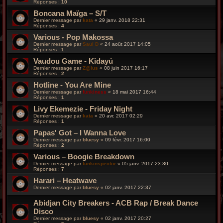
Réponses :
10
Boncana Maïga – S/T
Dernier message par
kata
«
29 janv. 2018 22:31
Réponses :
4
Various ‎- Pop Makossa
Dernier message par
Saul D
«
24 août 2017 14:05
Réponses :
1
Vaudou Game - Kidayú
Dernier message par
Z@ius
«
08 juin 2017 16:17
Réponses :
2
Hotline - You Are Mine
Dernier message par
funkiness
«
18 mai 2017 16:44
Réponses :
1
Livy Ekemezie - Friday Night
Dernier message par
kata
«
20 avr. 2017 02:29
Réponses :
1
Papas' Got – I Wanna Love
Dernier message par
bluesy
«
09 févr. 2017 16:00
Réponses :
2
Various – Boogie Breakdown
Dernier message par
funkinspector
«
05 janv. 2017 23:30
Réponses :
7
Harari – Heatwave
Dernier message par
bluesy
«
02 janv. 2017 22:37
Abidjan City Breakers - ACB Rap / Break Dance
Disco
Dernier message par
bluesy
«
02 janv. 2017 20:27