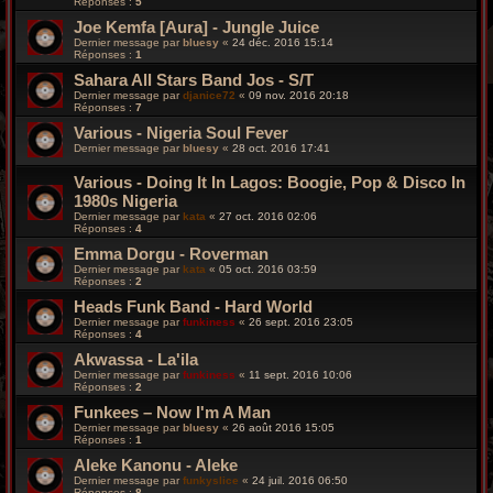
Réponses :
5
Joe Kemfa [Aura] - Jungle Juice
Dernier message par
bluesy
«
24 déc. 2016 15:14
Réponses :
1
Sahara All Stars Band Jos - S/T
Dernier message par
djanice72
«
09 nov. 2016 20:18
Réponses :
7
Various - Nigeria Soul Fever
Dernier message par
bluesy
«
28 oct. 2016 17:41
Various - Doing It In Lagos: Boogie, Pop & Disco In
1980s Nigeria
Dernier message par
kata
«
27 oct. 2016 02:06
Réponses :
4
Emma Dorgu - Roverman
Dernier message par
kata
«
05 oct. 2016 03:59
Réponses :
2
Heads Funk Band - Hard World
Dernier message par
funkiness
«
26 sept. 2016 23:05
Réponses :
4
Akwassa - La'ila
Dernier message par
funkiness
«
11 sept. 2016 10:06
Réponses :
2
Funkees – Now I'm A Man
Dernier message par
bluesy
«
26 août 2016 15:05
Réponses :
1
Aleke Kanonu - Aleke
Dernier message par
funkyslice
«
24 juil. 2016 06:50
Réponses :
8