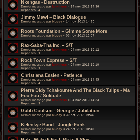
Nkengas - Destruction
Dernier message par
funkiness
«
14 nov. 2013 14:36
Réponses :
4
Jimmy Mawi – Black Dialogue
Dernier message par
bluesy
«
14 nov. 2013 14:25
Roots Foundation – Gimme Some More
Dernier message par
bluesy
«
06 nov. 2013 12:57
Rax-Saba-Tha Inc. – S/T
Dernier message par
funkiness
«
04 nov. 2013 15:12
Réponses :
1
Rock Town Express – S/T
Dernier message par
funkiness
«
04 nov. 2013 15:10
Réponses :
1
Christiana Essien - Patience
Dernier message par
funkiness
«
04 nov. 2013 14:45
Réponses :
4
Pierre Didy Tchakounte And The Black Tulips - Ma
Fou Fou / Solitude
Dernier message par
funkiness
«
04 nov. 2013 14:23
Réponses :
1
Gabb Coolson - Georgie / Jubilation
Dernier message par
bluesy
«
30 oct. 2013 19:44
Kelenkye Band - Jungle Funk
Dernier message par
bluesy
«
24 oct. 2013 10:30
Réponses :
6
Rob - Make It Fast, Make It Slow