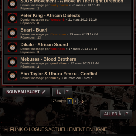
SJOB Movement - A Move In The Right Direction
Dernier message par
funky barbu
«
26 mars 2013 15:45
Réponses :
1
Peter King - African Dialects
Dernier message par
Wonder B
«
21 mars 2013 15:16
Réponses :
8
Buari - Buari
Dernier message par
Catwoman
«
19 mars 2013 17:04
Réponses :
13
Dikalo - African Sound
Dernier message par
funkiness
«
17 mars 2013 18:13
Réponses :
3
Mebusas - Blood Brothers
Dernier message par
good vibes
«
12 mars 2013 22:44
Réponses :
2
Ebo Taylor & Uhuru Yenzu - Conflict
Dernier message par
bluesy
«
01 mars 2013 02:15
NOUVEAU SUJET
175 sujets
1
2
SUIVANTE
ALLER À
FUNK-O-LOGUES ACTUELLEMENT EN LIGNE