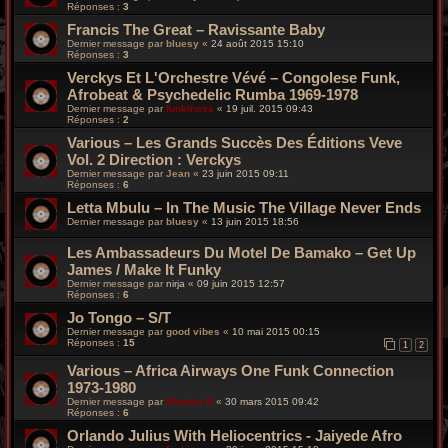
Réponses :
3
Francis The Great – Ravissante Baby
Dernier message par
bluesy
«
24 août 2015 15:10
Réponses :
3
Verckys Et L'Orchestre Vévé ‎– Congolese Funk,
Afrobeat & Psychedelic Rumba 1969-1978
Dernier message par
funkiness
«
19 juil. 2015 09:43
Réponses :
2
Various – Les Grands Succès Des Éditions Veve
Vol. 2 Direction : Verckys
Dernier message par
Jean
«
23 juin 2015 09:11
Réponses :
6
Letta Mbulu – In The Music The Village Never Ends
Dernier message par
bluesy
«
13 juin 2015 18:56
Les Ambassadeurs Du Motel De Bamako – Get Up
James / Make It Funky
Dernier message par
nirja
«
09 juin 2015 12:57
Réponses :
6
Jo Tongo – S/T
Dernier message par
good vibes
«
10 mai 2015 00:15
Réponses :
15
1
2
Various – Africa Airways One Funk Connection
1973-1980
Dernier message par
Wonder B
«
30 mars 2015 09:42
Réponses :
6
Orlando Julius With Heliocentrics - Jaiyede Afro