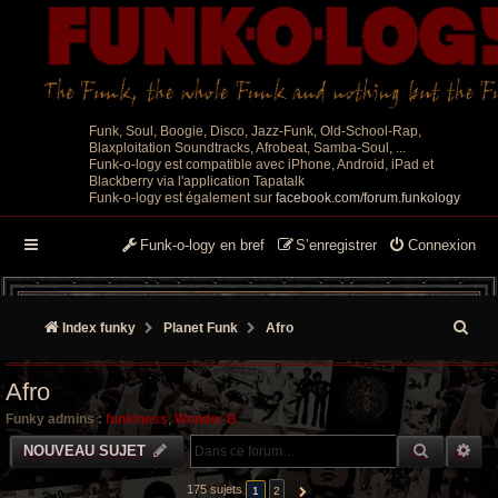
Funk, Soul, Boogie, Disco, Jazz-Funk, Old-School-Rap,
Blaxploitation Soundtracks, Afrobeat, Samba-Soul, ...
Funk-o-logy est compatible avec iPhone, Android, iPad et
Blackberry via l'application Tapatalk
Funk-o-logy est également sur
facebook.com/forum.funkology
Funk-o-logy en bref
S’enregistrer
Connexion
R
Index funky
Planet Funk
Afro
e
Afro
c
Funky admins :
funkiness
,
Wonder B
h
RECHER
RE
NOUVEAU SUJET
e
175 sujets
1
2
SUIVANTE