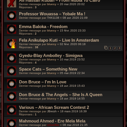
Ali Hassan Kuban – From Nubia To Cairo
Dernier message par
bluesy
«
20 mai 2020 20:02
Réponses :
3
Professor Wouassa ‎– Yobale Ma !
Dernier message par
THX1138
«
08 avr. 2020 21:09
Emma Baloka - Freedom
Dernier message par
bluesy
«
15 févr. 2020 23:33
Réponses :
2
Fela Anikulapo Kuti – Live In Amsterdam
Dernier message par
bluesy
«
02 févr. 2020 06:18
Réponses :
38
1
2
3
Gyedu-Blay Ambolley - Simigwa
Dernier message par
bluesy
«
10 mai 2019 23:52
Réponses :
4
Space Cats – Something New
Dernier message par
bluesy
«
05 mai 2019 22:34
Don Bruce – I'm In Love
Dernier message par
bluesy
«
18 avr. 2019 15:43
Don Bruce & The Angels – She Is A Queen
Dernier message par
bluesy
«
18 avr. 2019 14:55
Various – African Scream Contest 2
Dernier message par
JBreizh
«
18 mars 2019 16:39
Réponses :
1
Mahmoud Ahmed - Ere Mela Mela
Dernier message par
silverfox
«
08 mai 2018 21:35