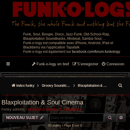
Funk, Soul, Boogie, Disco, Jazz-Funk, Old-School-Rap,
Blaxploitation Soundtracks, Afrobeat, Samba-Soul, ...
Funk-o-logy est compatible avec iPhone, Android, iPad et
Blackberry via l'application Tapatalk
Funk-o-logy est également sur
facebook.com/forum.funkology
Funk-o-logy en bref
S’enregistrer
Connexion
R
Index funky
Groovy Soundtracks
Blaxploitation & Soul Cinema
e
Blaxploitation & Soul Cinema
c
Funky admins :
funkiness
,
Wonder B
,
FoxyBronx
h
RECHER
RE
NOUVEAU SUJET
e
92 sujets • Page
1
sur
1