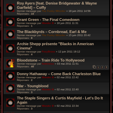
Roy Ayers [feat. Denise Bridgewater & Wayne
Garfield] – Coffy
Dernier message par
The Funky Whistler
«
18 juin 2011 14:56
Réponses :
10
Grant Green - The Final Comedown
Dernier message par
Wonder B
«
18 juin 2011 11:31
Réponses :
1
The Blackbyrds – Cornbread, Earl & Me
Dernier message par
The Funky Whistler
«
15 juin 2011 20:42
Réponses :
8
Archie Shepp présente "Blacks in American
Cinema"
Dernier message par
FoxyBronx
«
12 juin 2011 19:12
Réponses :
4
Bloodstone – Train Ride To Hollywood
Dernier message par
funkiness
«
03 mai 2011 11:51
Réponses :
40
1
2
3
Donny Hathaway – Come Back Charleston Blue
Dernier message par
Wonder B
«
02 mai 2011 22:42
Réponses :
2
War - Youngblood
Dernier message par
Wonder B
«
02 mai 2011 22:40
Réponses :
3
The Staple Singers & Curtis Mayfield - Let's Do It
Again
Dernier message par
Wonder B
«
02 mai 2011 22:34
Réponses :
3