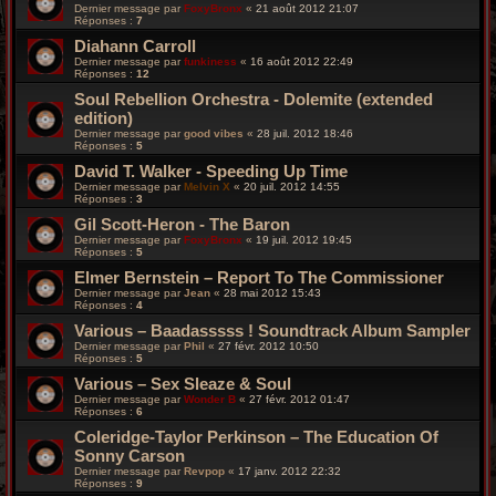
Dernier message par
FoxyBronx
«
21 août 2012 21:07
Réponses :
7
Diahann Carroll
Dernier message par
funkiness
«
16 août 2012 22:49
Réponses :
12
Soul Rebellion Orchestra - Dolemite (extended
edition)
Dernier message par
good vibes
«
28 juil. 2012 18:46
Réponses :
5
David T. Walker - Speeding Up Time
Dernier message par
Melvin X
«
20 juil. 2012 14:55
Réponses :
3
Gil Scott-Heron - The Baron
Dernier message par
FoxyBronx
«
19 juil. 2012 19:45
Réponses :
5
Elmer Bernstein – Report To The Commissioner
Dernier message par
Jean
«
28 mai 2012 15:43
Réponses :
4
Various – Baadasssss ! Soundtrack Album Sampler
Dernier message par
Phil
«
27 févr. 2012 10:50
Réponses :
5
Various – Sex Sleaze & Soul
Dernier message par
Wonder B
«
27 févr. 2012 01:47
Réponses :
6
Coleridge-Taylor Perkinson – The Education Of
Sonny Carson
Dernier message par
Revpop
«
17 janv. 2012 22:32
Réponses :
9