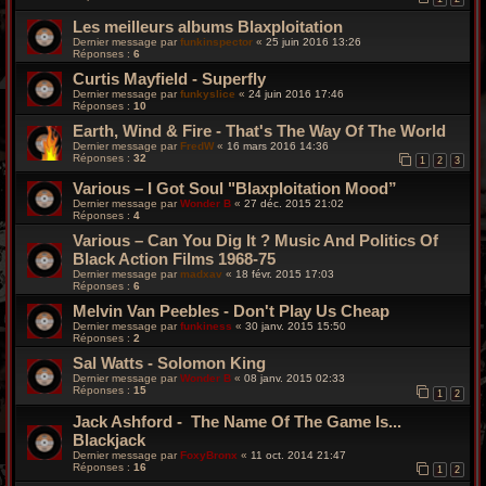
Les meilleurs albums Blaxploitation
Dernier message par
funkinspector
«
25 juin 2016 13:26
Réponses :
6
Curtis Mayfield - Superfly
Dernier message par
funkyslice
«
24 juin 2016 17:46
Réponses :
10
Earth, Wind & Fire - That's The Way Of The World
Dernier message par
FredW
«
16 mars 2016 14:36
Réponses :
32
1
2
3
Various – I Got Soul "Blaxploitation Mood”
Dernier message par
Wonder B
«
27 déc. 2015 21:02
Réponses :
4
Various – Can You Dig It ? Music And Politics Of
Black Action Films 1968-75
Dernier message par
madxav
«
18 févr. 2015 17:03
Réponses :
6
Melvin Van Peebles - Don't Play Us Cheap
Dernier message par
funkiness
«
30 janv. 2015 15:50
Réponses :
2
Sal Watts - Solomon King
Dernier message par
Wonder B
«
08 janv. 2015 02:33
Réponses :
15
1
2
Jack Ashford - The Name Of The Game Is...
Blackjack
Dernier message par
FoxyBronx
«
11 oct. 2014 21:47
Réponses :
16
1
2