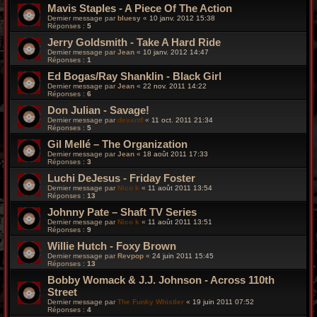
Mavis Staples - A Piece Of The Action
Dernier message par
bluesy
«
10 janv. 2012 15:38
Réponses :
5
Jerry Goldsmith - Take A Hard Ride
Dernier message par
Jean
«
10 janv. 2012 14:47
Réponses :
1
Ed Bogas/Ray Shanklin - Black Girl
Dernier message par
Jean
«
22 nov. 2011 14:22
Réponses :
6
Don Julian - Savage!
Dernier message par
devantf
«
11 oct. 2011 21:34
Réponses :
5
Gil Mellé – The Organization
Dernier message par
Jean
«
18 août 2011 17:33
Réponses :
3
Luchi DeJesus - Friday Foster
Dernier message par
Nico k
«
11 août 2011 13:54
Réponses :
13
Johnny Pate – Shaft TV Series
Dernier message par
Nico k
«
11 août 2011 13:51
Réponses :
9
Willie Hutch - Foxy Brown
Dernier message par
Revpop
«
24 juin 2011 15:45
Réponses :
13
Bobby Womack & J.J. Johnson - Across 110th
Street
Dernier message par
The Funky Whistler
«
19 juin 2011 07:52
Réponses :
4