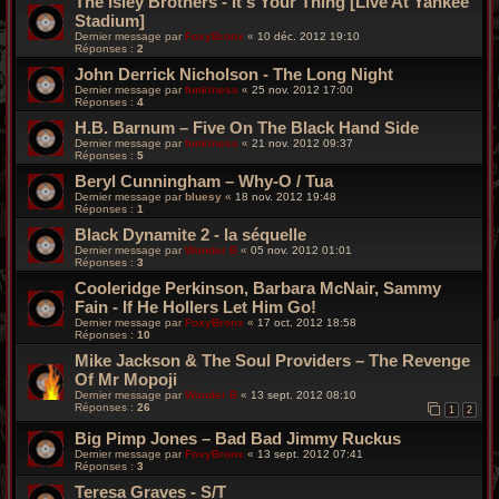
The Isley Brothers - It's Your Thing [Live At Yankee
Stadium]
Dernier message par
FoxyBronx
«
10 déc. 2012 19:10
Réponses :
2
John Derrick Nicholson - The Long Night
Dernier message par
funkiness
«
25 nov. 2012 17:00
Réponses :
4
H.B. Barnum – Five On The Black Hand Side
Dernier message par
funkiness
«
21 nov. 2012 09:37
Réponses :
5
Beryl Cunningham – Why-O / Tua
Dernier message par
bluesy
«
18 nov. 2012 19:48
Réponses :
1
Black Dynamite 2 - la séquelle
Dernier message par
Wonder B
«
05 nov. 2012 01:01
Réponses :
3
Cooleridge Perkinson, Barbara McNair, Sammy
Fain - If He Hollers Let Him Go!
Dernier message par
FoxyBronx
«
17 oct. 2012 18:58
Réponses :
10
Mike Jackson & The Soul Providers – The Revenge
Of Mr Mopoji
Dernier message par
Wonder B
«
13 sept. 2012 08:10
Réponses :
26
1
2
Big Pimp Jones – Bad Bad Jimmy Ruckus
Dernier message par
FoxyBronx
«
13 sept. 2012 07:41
Réponses :
3
Teresa Graves - S/T