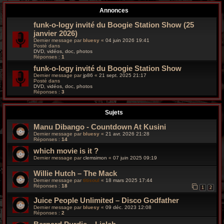
r
Annonces
c
funk-o-logy invité du Boogie Station Show (25
janvier 2026)
h
Dernier message par
bluesy
«
04 juin 2026 19:41
Posté dans
e
DVD, vidéos, doc, photos
Réponses :
1
g
funk-o-logy invité du Boogie Station Show
Dernier message par
jp86
«
21 sept. 2025 21:17
Posté dans
r
DVD, vidéos, doc, photos
Réponses :
3
o
Sujets
o
Manu Dibango - Countdown At Kusini
v
Dernier message par
bluesy
«
21 avr. 2026 21:28
Réponses :
14
y
which movie is it ?
Dernier message par
clemsimon
«
07 juin 2025 09:19
Willie Hutch – The Mack
Dernier message par
titisoul
«
18 mars 2025 17:44
Réponses :
18
1
2
Juice People Unlimited ‎– Disco Godfather
Dernier message par
bluesy
«
09 déc. 2023 12:08
Réponses :
2