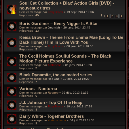
Soul Cat Collection + Blax' Action Girls [DVD] -
nouveaux titres
Dernier message par
FoxyBronx
«
19 sept. 2014 10:06
Réponses :
45
1
2
3
4
Boris Gardiner – Every Nigger Is A Star
Dernier message par
Jeremiah
«
26 janv. 2014 23:45
Réponses :
13
Keisa Brown - Theme From Emma Mae (Long To Be
Back Home) / I'm In Love With You
Dernier message par
FoxyBronx
«
08 janv. 2014 18:56
Réponses :
5
The Cecil Holmes Soulful Sounds – The Black
Motion Picture Experience
Dernier message par
funkiness
«
05 janv. 2014 13:28
Réponses :
2
Black Dynamite, the animated series
Dernier message par
Red'One
«
10 déc. 2013 15:20
Réponses :
7
Various - Nocturna
Dernier message par
Revpop
«
05 déc. 2013 21:32
Réponses :
6
J.J. Johnson - Top Of The Heap
Dernier message par
FoxyBronx
«
10 oct. 2013 17:28
Réponses :
4
Barry White - Together Brothers
Dernier message par
elvisroussos
«
04 juil. 2013 11:34
Réponses :
9