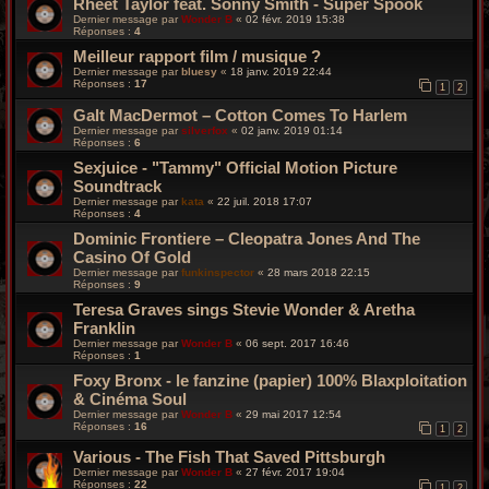
Rheet Taylor feat. Sonny Smith - Super Spook
Dernier message par
Wonder B
«
02 févr. 2019 15:38
Réponses :
4
Meilleur rapport film / musique ?
Dernier message par
bluesy
«
18 janv. 2019 22:44
Réponses :
17
1
2
Galt MacDermot – Cotton Comes To Harlem
Dernier message par
silverfox
«
02 janv. 2019 01:14
Réponses :
6
Sexjuice - "Tammy" Official Motion Picture
Soundtrack
Dernier message par
kata
«
22 juil. 2018 17:07
Réponses :
4
Dominic Frontiere – Cleopatra Jones And The
Casino Of Gold
Dernier message par
funkinspector
«
28 mars 2018 22:15
Réponses :
9
Teresa Graves sings Stevie Wonder & Aretha
Franklin
Dernier message par
Wonder B
«
06 sept. 2017 16:46
Réponses :
1
Foxy Bronx - le fanzine (papier) 100% Blaxploitation
& Cinéma Soul
Dernier message par
Wonder B
«
29 mai 2017 12:54
Réponses :
16
1
2
Various - The Fish That Saved Pittsburgh
Dernier message par
Wonder B
«
27 févr. 2017 19:04
Réponses :
22
1
2