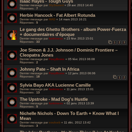
Isaac Hayes - Tough Guys
Dernier message par
SlyStoned
«
29 avr. 2013 14:40
Réponses :
7
Herbie Hancock - Fat Albert Rotunda
Dernier message par
MAD
«
14 mars 2013 16:21
Réponses :
5
Le gang des Ghetto Brothers - album Power-Fuerza
+ documentaires d'époque
Dernier message par
funkiness
«
23 févr. 2013 15:01
Réponses :
33
1
2
3
Joe Simon & J.J. Johnson / Dominic Frontiere –
Cleopatra Jones
Dernier message par
FoxyBronx
«
05 févr. 2013 06:08
Réponses :
2
Johnny Pate ‎– Shaft In Africa
Dernier message par
FoxyBronx
«
12 janv. 2013 06:06
Réponses :
18
1
2
Sylvia Bayo AKA Lucienne Camille
Dernier message par
funkiness
«
11 janv. 2013 15:01
Réponses :
13
The Upstroke - Mad Dog's Hustle
Dernier message par
funkiness
«
02 janv. 2013 13:39
Réponses :
5
Nichelle Nichols - Down To Earth + Know What I
Mean
Dernier message par
soulseb
«
11 déc. 2012 13:42
Réponses :
3