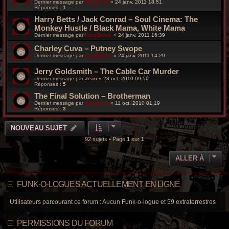
Dernier message par
Wonder B
«
24 janv. 2011 18:51
Réponses :
1
Harry Betts / Jack Conrad – Soul Cinema: The
Monkey Hustle / Black Mama, White Mama
Dernier message par
FoxyBronx
«
24 janv. 2011 16:39
Charley Cuva – Putney Swope
Dernier message par
FoxyBronx
«
24 janv. 2011 14:29
Jerry Goldsmith – The Cable Car Murder
Dernier message par
Jean
«
28 oct. 2010 09:50
Réponses :
5
The Final Solution – Brotherman
Dernier message par
Wonder B
«
11 oct. 2010 01:19
Réponses :
3
NOUVEAU SUJET
92 sujets • Page
1
sur
1
ALLER À
FUNK-O-LOGUES ACTUELLEMENT EN LIGNE
Utilisateurs parcourant ce forum : Aucun Funk-o-logue et 59 extraterrestres
PERMISSIONS DU FORUM