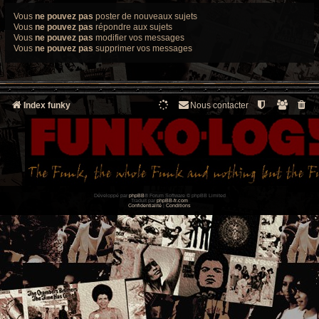
Vous
ne pouvez pas
poster de nouveaux sujets
Vous
ne pouvez pas
répondre aux sujets
Vous
ne pouvez pas
modifier vos messages
Vous
ne pouvez pas
supprimer vos messages
Index funky
Nous contacter
Développé par
phpBB
® Forum Software © phpBB Limited
Traduit par
phpBB-fr.com
Confidentialité
|
Conditions