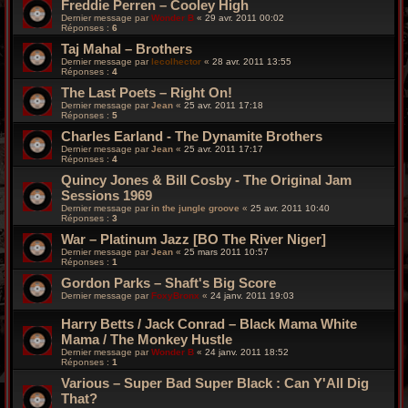
Freddie Perren – Cooley High
Dernier message par
Wonder B
«
29 avr. 2011 00:02
Réponses :
6
Taj Mahal – Brothers
Dernier message par
lecolhector
«
28 avr. 2011 13:55
Réponses :
4
The Last Poets – Right On!
Dernier message par
Jean
«
25 avr. 2011 17:18
Réponses :
5
Charles Earland - The Dynamite Brothers
Dernier message par
Jean
«
25 avr. 2011 17:17
Réponses :
4
Quincy Jones & Bill Cosby - The Original Jam
Sessions 1969
Dernier message par
in the jungle groove
«
25 avr. 2011 10:40
Réponses :
3
War – Platinum Jazz [BO The River Niger]
Dernier message par
Jean
«
25 mars 2011 10:57
Réponses :
1
Gordon Parks – Shaft's Big Score
Dernier message par
FoxyBronx
«
24 janv. 2011 19:03
Harry Betts / Jack Conrad – Black Mama White
Mama / The Monkey Hustle
Dernier message par
Wonder B
«
24 janv. 2011 18:52
Réponses :
1
Various – Super Bad Super Black : Can Y'All Dig
That?