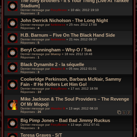
The Isley Brothers - It's Your Thing [Live At Yankee
Stadium]
Dernier message par
FoxyBronx
«
10 déc. 2012 19:10
Réponses :
2
John Derrick Nicholson - The Long Night
Dernier message par
funkiness
«
25 nov. 2012 17:00
Réponses :
4
H.B. Barnum – Five On The Black Hand Side
Dernier message par
funkiness
«
21 nov. 2012 09:37
Réponses :
5
Beryl Cunningham – Why-O / Tua
Dernier message par
bluesy
«
18 nov. 2012 19:48
Réponses :
1
Black Dynamite 2 - la séquelle
Dernier message par
Wonder B
«
05 nov. 2012 01:01
Réponses :
3
Cooleridge Perkinson, Barbara McNair, Sammy
Fain - If He Hollers Let Him Go!
Dernier message par
FoxyBronx
«
17 oct. 2012 18:58
Réponses :
10
Mike Jackson & The Soul Providers – The Revenge
Of Mr Mopoji
Dernier message par
Wonder B
«
13 sept. 2012 08:10
Réponses :
26
1
2
Big Pimp Jones – Bad Bad Jimmy Ruckus
Dernier message par
FoxyBronx
«
13 sept. 2012 07:41
Réponses :
3
Teresa Graves - S/T