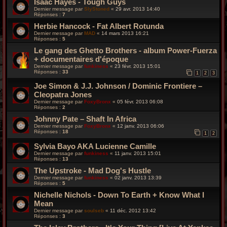
Isaac Hayes - Tough Guys
Dernier message par
SlyStoned
«
29 avr. 2013 14:40
Réponses :
7
Herbie Hancock - Fat Albert Rotunda
Dernier message par
MAD
«
14 mars 2013 16:21
Réponses :
5
Le gang des Ghetto Brothers - album Power-Fuerza
+ documentaires d'époque
Dernier message par
funkiness
«
23 févr. 2013 15:01
Réponses :
33
1
2
3
Joe Simon & J.J. Johnson / Dominic Frontiere –
Cleopatra Jones
Dernier message par
FoxyBronx
«
05 févr. 2013 06:08
Réponses :
2
Johnny Pate ‎– Shaft In Africa
Dernier message par
FoxyBronx
«
12 janv. 2013 06:06
Réponses :
18
1
2
Sylvia Bayo AKA Lucienne Camille
Dernier message par
funkiness
«
11 janv. 2013 15:01
Réponses :
13
The Upstroke - Mad Dog's Hustle
Dernier message par
funkiness
«
02 janv. 2013 13:39
Réponses :
5
Nichelle Nichols - Down To Earth + Know What I
Mean
Dernier message par
soulseb
«
11 déc. 2012 13:42
Réponses :
3