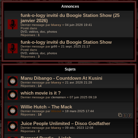
r
Annonces
c
funk-o-logy invité du Boogie Station Show (25
janvier 2026)
h
Dernier message par
bluesy
«
04 juin 2026 19:41
Posté dans
e
DVD, vidéos, doc, photos
Réponses :
1
g
funk-o-logy invité du Boogie Station Show
Dernier message par
jp86
«
21 sept. 2025 21:17
Posté dans
r
DVD, vidéos, doc, photos
Réponses :
3
o
Sujets
o
Manu Dibango - Countdown At Kusini
v
Dernier message par
bluesy
«
21 avr. 2026 21:28
Réponses :
14
y
which movie is it ?
Dernier message par
clemsimon
«
07 juin 2025 09:19
Willie Hutch – The Mack
Dernier message par
titisoul
«
18 mars 2025 17:44
Réponses :
18
1
2
Juice People Unlimited ‎– Disco Godfather
Dernier message par
bluesy
«
09 déc. 2023 12:08
Réponses :
2