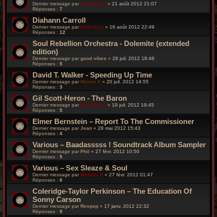
Dernier message par
FoxyBronx
«
21 août 2012 21:07
Réponses :
7
Diahann Carroll
Dernier message par
funkiness
«
16 août 2012 22:49
Réponses :
12
Soul Rebellion Orchestra - Dolemite (extended
edition)
Dernier message par
good vibes
«
28 juil. 2012 18:46
Réponses :
5
David T. Walker - Speeding Up Time
Dernier message par
Melvin X
«
20 juil. 2012 14:55
Réponses :
3
Gil Scott-Heron - The Baron
Dernier message par
FoxyBronx
«
19 juil. 2012 19:45
Réponses :
5
Elmer Bernstein – Report To The Commissioner
Dernier message par
Jean
«
28 mai 2012 15:43
Réponses :
4
Various – Baadasssss ! Soundtrack Album Sampler
Dernier message par
Phil
«
27 févr. 2012 10:50
Réponses :
5
Various – Sex Sleaze & Soul
Dernier message par
Wonder B
«
27 févr. 2012 01:47
Réponses :
6
Coleridge-Taylor Perkinson – The Education Of
Sonny Carson
Dernier message par
Revpop
«
17 janv. 2012 22:32
Réponses :
9