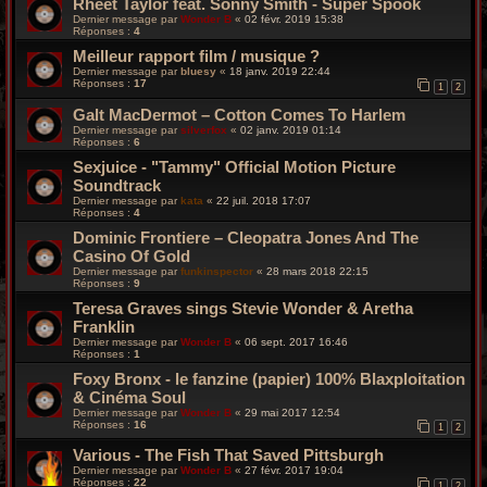
Rheet Taylor feat. Sonny Smith - Super Spook
Dernier message par
Wonder B
«
02 févr. 2019 15:38
Réponses :
4
Meilleur rapport film / musique ?
Dernier message par
bluesy
«
18 janv. 2019 22:44
Réponses :
17
1
2
Galt MacDermot – Cotton Comes To Harlem
Dernier message par
silverfox
«
02 janv. 2019 01:14
Réponses :
6
Sexjuice - "Tammy" Official Motion Picture
Soundtrack
Dernier message par
kata
«
22 juil. 2018 17:07
Réponses :
4
Dominic Frontiere – Cleopatra Jones And The
Casino Of Gold
Dernier message par
funkinspector
«
28 mars 2018 22:15
Réponses :
9
Teresa Graves sings Stevie Wonder & Aretha
Franklin
Dernier message par
Wonder B
«
06 sept. 2017 16:46
Réponses :
1
Foxy Bronx - le fanzine (papier) 100% Blaxploitation
& Cinéma Soul
Dernier message par
Wonder B
«
29 mai 2017 12:54
Réponses :
16
1
2
Various - The Fish That Saved Pittsburgh
Dernier message par
Wonder B
«
27 févr. 2017 19:04
Réponses :
22
1
2