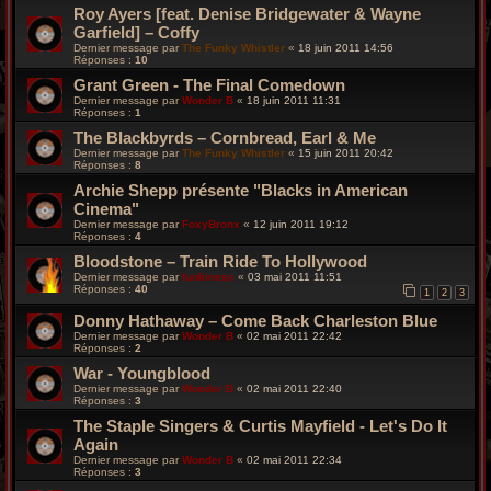
Roy Ayers [feat. Denise Bridgewater & Wayne
Garfield] – Coffy
Dernier message par
The Funky Whistler
«
18 juin 2011 14:56
Réponses :
10
Grant Green - The Final Comedown
Dernier message par
Wonder B
«
18 juin 2011 11:31
Réponses :
1
The Blackbyrds – Cornbread, Earl & Me
Dernier message par
The Funky Whistler
«
15 juin 2011 20:42
Réponses :
8
Archie Shepp présente "Blacks in American
Cinema"
Dernier message par
FoxyBronx
«
12 juin 2011 19:12
Réponses :
4
Bloodstone – Train Ride To Hollywood
Dernier message par
funkiness
«
03 mai 2011 11:51
Réponses :
40
1
2
3
Donny Hathaway – Come Back Charleston Blue
Dernier message par
Wonder B
«
02 mai 2011 22:42
Réponses :
2
War - Youngblood
Dernier message par
Wonder B
«
02 mai 2011 22:40
Réponses :
3
The Staple Singers & Curtis Mayfield - Let's Do It
Again
Dernier message par
Wonder B
«
02 mai 2011 22:34
Réponses :
3