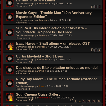
Bernard Purdie – Lialeh
Dernier message par
Revpop
«
04 juin 2022 18:46
Réponses :
17
1
2
Marvin Gaye – Trouble Man "40th Anniversary
Expanded Edition"
Dernier message par
bluesy
«
14 févr. 2022 21:43
Réponses :
11
Sun Ra & His Intergalactic Solar Arkestra –
Soundtrack To Space Is The Place
Dernier message par
bluesy
«
07 déc. 2021 20:23
Réponses :
7
Isaac Hayes – Shaft album + unreleased OST
Dernier message par
bluesy
«
29 avr. 2021 22:34
Réponses :
29
1
2
Curtis Mayfield – Short Eyes
Dernier message par
Revpop
«
22 juin 2020 11:52
Réponses :
13
Des disques de Blaxploitation uniques au monde!
Dernier message par
Phil
«
05 avr. 2020 17:05
Réponses :
6
Rudy Ray Moore - The Human Tornado (extended
edition)
Dernier message par
kata
«
02 nov. 2019 17:19
Réponses :
6
Soul Cinema Quizz Gallery
Dernier message par
Wonder B
«
20 avr. 2019 17:18
Réponses :
739
1
47
48
49
50
…