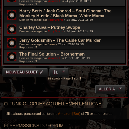
Dernier message par
Wonder B
«
24 janv. 2011 18:51
Réponses :
1
Harry Betts / Jack Conrad – Soul Cinema: The
Monkey Hustle / Black Mama, White Mama
Dernier message par
FoxyBronx
«
24 janv. 2011 16:39
Charley Cuva – Putney Swope
Dernier message par
FoxyBronx
«
24 janv. 2011 14:29
Jerry Goldsmith – The Cable Car Murder
Dernier message par
Jean
«
28 oct. 2010 09:50
Réponses :
5
The Final Solution – Brotherman
Dernier message par
Wonder B
«
11 oct. 2010 01:19
Réponses :
3
NOUVEAU SUJET
92 sujets • Page
1
sur
1
ALLER À
FUNK-O-LOGUES ACTUELLEMENT EN LIGNE
Utilisateurs parcourant ce forum :
Amazon [Bot]
et 75 extraterrestres
PERMISSIONS DU FORUM