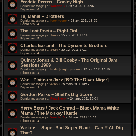
Freddie Perren – Cooley High
Dernier message par
Wonder B
«
29 avr. 2011 00:02
Réponses :
6
Taj Mahal – Brothers
Dernier message par
lecolhector
«
28 avr. 2011 13:55
Réponses :
4
The Last Poets – Right On!
Dernier message par
Jean
«
25 avr. 2011 17:18
Réponses :
5
Charles Earland - The Dynamite Brothers
Dernier message par
Jean
«
25 avr. 2011 17:17
Réponses :
4
Quincy Jones & Bill Cosby - The Original Jam
Sessions 1969
Dernier message par
in the jungle groove
«
25 avr. 2011 10:40
Réponses :
3
War – Platinum Jazz [BO The River Niger]
Dernier message par
Jean
«
25 mars 2011 10:57
Réponses :
1
Gordon Parks – Shaft's Big Score
Dernier message par
FoxyBronx
«
24 janv. 2011 19:03
Harry Betts / Jack Conrad – Black Mama White
Mama / The Monkey Hustle
Dernier message par
Wonder B
«
24 janv. 2011 18:52
Réponses :
1
Various – Super Bad Super Black : Can Y'All Dig
That?