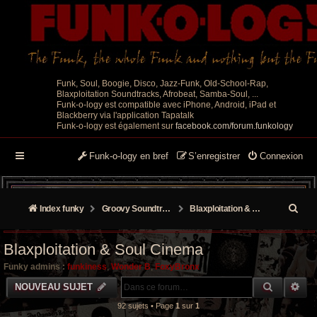
Funk, Soul, Boogie, Disco, Jazz-Funk, Old-School-Rap,
Blaxploitation Soundtracks, Afrobeat, Samba-Soul, ...
Funk-o-logy est compatible avec iPhone, Android, iPad et
Blackberry via l'application Tapatalk
Funk-o-logy est également sur
facebook.com/forum.funkology
Funk-o-logy en bref
S’enregistrer
Connexion
R
Index funky
Groovy Soundtracks
Blaxploitation & Soul Cinema
e
Blaxploitation & Soul Cinema
c
Funky admins :
funkiness
,
Wonder B
,
FoxyBronx
h
RECHER
RE
NOUVEAU SUJET
e
92 sujets • Page
1
sur
1