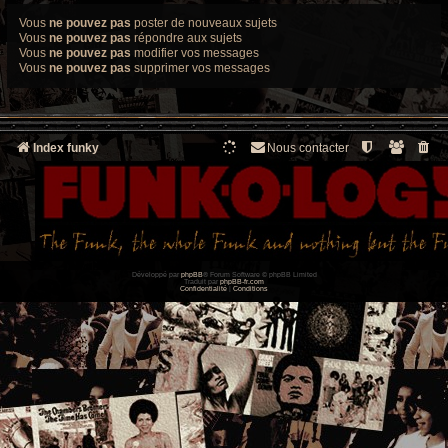
Vous
ne pouvez pas
poster de nouveaux sujets
Vous
ne pouvez pas
répondre aux sujets
Vous
ne pouvez pas
modifier vos messages
Vous
ne pouvez pas
supprimer vos messages
Index funky
Nous contacter
Développé par
phpBB
® Forum Software © phpBB Limited
Traduit par
phpBB-fr.com
Confidentialité
|
Conditions