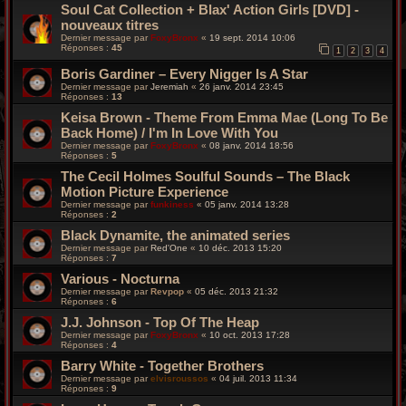
Soul Cat Collection + Blax' Action Girls [DVD] -
nouveaux titres
Dernier message par
FoxyBronx
«
19 sept. 2014 10:06
Réponses :
45
1
2
3
4
Boris Gardiner – Every Nigger Is A Star
Dernier message par
Jeremiah
«
26 janv. 2014 23:45
Réponses :
13
Keisa Brown - Theme From Emma Mae (Long To Be
Back Home) / I'm In Love With You
Dernier message par
FoxyBronx
«
08 janv. 2014 18:56
Réponses :
5
The Cecil Holmes Soulful Sounds – The Black
Motion Picture Experience
Dernier message par
funkiness
«
05 janv. 2014 13:28
Réponses :
2
Black Dynamite, the animated series
Dernier message par
Red'One
«
10 déc. 2013 15:20
Réponses :
7
Various - Nocturna
Dernier message par
Revpop
«
05 déc. 2013 21:32
Réponses :
6
J.J. Johnson - Top Of The Heap
Dernier message par
FoxyBronx
«
10 oct. 2013 17:28
Réponses :
4
Barry White - Together Brothers
Dernier message par
elvisroussos
«
04 juil. 2013 11:34
Réponses :
9