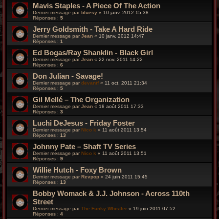
Mavis Staples - A Piece Of The Action
Dernier message par
bluesy
«
10 janv. 2012 15:38
Réponses :
5
Jerry Goldsmith - Take A Hard Ride
Dernier message par
Jean
«
10 janv. 2012 14:47
Réponses :
1
Ed Bogas/Ray Shanklin - Black Girl
Dernier message par
Jean
«
22 nov. 2011 14:22
Réponses :
6
Don Julian - Savage!
Dernier message par
devantf
«
11 oct. 2011 21:34
Réponses :
5
Gil Mellé – The Organization
Dernier message par
Jean
«
18 août 2011 17:33
Réponses :
3
Luchi DeJesus - Friday Foster
Dernier message par
Nico k
«
11 août 2011 13:54
Réponses :
13
Johnny Pate – Shaft TV Series
Dernier message par
Nico k
«
11 août 2011 13:51
Réponses :
9
Willie Hutch - Foxy Brown
Dernier message par
Revpop
«
24 juin 2011 15:45
Réponses :
13
Bobby Womack & J.J. Johnson - Across 110th
Street
Dernier message par
The Funky Whistler
«
19 juin 2011 07:52
Réponses :
4