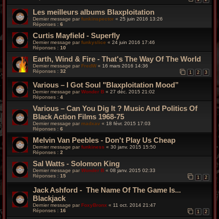
Les meilleurs albums Blaxploitation
Dernier message par
funkinspector
«
25 juin 2016 13:26
Réponses :
6
Curtis Mayfield - Superfly
Dernier message par
funkyslice
«
24 juin 2016 17:46
Réponses :
10
Earth, Wind & Fire - That's The Way Of The World
Dernier message par
FredW
«
16 mars 2016 14:36
Réponses :
32
1
2
3
Various – I Got Soul "Blaxploitation Mood”
Dernier message par
Wonder B
«
27 déc. 2015 21:02
Réponses :
4
Various – Can You Dig It ? Music And Politics Of
Black Action Films 1968-75
Dernier message par
madxav
«
18 févr. 2015 17:03
Réponses :
6
Melvin Van Peebles - Don't Play Us Cheap
Dernier message par
funkiness
«
30 janv. 2015 15:50
Réponses :
2
Sal Watts - Solomon King
Dernier message par
Wonder B
«
08 janv. 2015 02:33
Réponses :
15
1
2
Jack Ashford - The Name Of The Game Is...
Blackjack
Dernier message par
FoxyBronx
«
11 oct. 2014 21:47
Réponses :
16
1
2