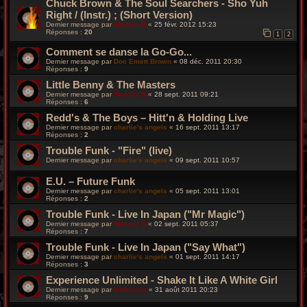
Chuck Brown & The Soul Searchers - Sho Yuh
Right / (Instr.) ; (Short Version)
Dernier message par
Wonder B
«
25 févr. 2012 15:23
Réponses :
20
1
2
Comment se danse la Go-Go...
Dernier message par
Doc Emett Brown
«
08 déc. 2011 20:30
Réponses :
9
Little Benny & The Masters
Dernier message par
Wonder B
«
28 sept. 2011 09:21
Réponses :
6
Redd's & The Boys – Hitt'n & Holding Live
Dernier message par
charlie's angels
«
16 sept. 2011 13:17
Réponses :
2
Trouble Funk - "Fire" (live)
Dernier message par
charlie's angels
«
09 sept. 2011 10:57
E.U. – Future Funk
Dernier message par
charlie's angels
«
05 sept. 2011 13:01
Réponses :
2
Trouble Funk - Live In Japan ("Mr Magic")
Dernier message par
Wonder B
«
02 sept. 2011 05:37
Réponses :
7
Trouble Funk - Live In Japan ("Say What")
Dernier message par
charlie's angels
«
01 sept. 2011 14:17
Réponses :
3
Experience Unlimited - Shake It Like A White Girl
Dernier message par
funkiness
«
31 août 2011 20:23
Réponses :
9