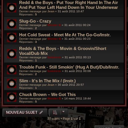
Redd & the Boys - Put Your Right Hand In The Air
And Put Your Left Hand Down In Your Underwear
Dernier message par
Jean
«
31 août 2011 10:47
Réponses :
5
Slug-Go - Crazy
Dernier message par
Wonder B
«
31 août 2011 00:24
Réponses :
2
Hot Cold Sweat - Meet Me At The Go-Go/Instr.
Dernier message par
Wonder B
«
31 août 2011 00:23
Réponses :
3
Redds & The Boys - Movin & Groovin/Short
Vocal/Dub Mix
Dernier message par
funkiness
«
31 août 2011 00:13
Réponses :
1
Trouble Funk - Still Smokin' (Hug A But)/Dub/Instr.
Dernier message par
funkiness
«
31 août 2011 00:08
Réponses :
2
Slim - It's In The Mix / (Instr.)
Dernier message par
Jean
«
30 août 2011 20:57
Réponses :
1
Chuck Brown – We Got This
Dernier message par
Wonder B
«
14 mars 2011 19:44
Réponses :
5
NOUVEAU SUJET
37 sujets • Page
1
sur
1