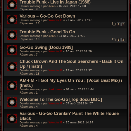
Trouble Funk - Live In Japan (1988)
Dernier message par
Jean
«
02 déc. 2012 17:08
Réponses :
4
Various – Go-Go Get Down
Dernier message par
Wonder B
«
27 nov. 2012 17:46
Réponses :
16
1
2
Trouble Funk - Good To Go
Dernier message par
Jean
«
11 nov. 2012 17:39
Réponses :
18
1
2
Go-Go Swing [Docu 1989]
Dernier message par
Wonder B
«
16 oct. 2012 09:29
Réponses :
7
Chuck Brown And The Soul Searchers - Back It On
Up / (Instr.)
Dernier message par
Wonder B
«
13 oct. 2012 18:37
Réponses :
13
AM-FM - I Got My Eyes On You ; (Vocal Beat Mix) /
(Instr.)
Dernier message par
funkiness
«
01 sept. 2012 14:44
Réponses :
1
Welcome To The Go-Go [Top docu BBC]
Dernier message par
Wonder B
«
07 août 2012 04:57
Réponses :
4
Various - Go-Go Crankin' Paint The White House
Black
Dernier message par
Wonder B
«
25 mars 2012 14:34
Réponses :
4