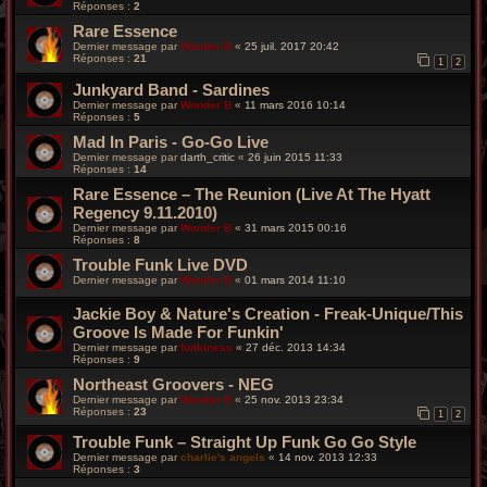
Réponses :
2
Rare Essence
Dernier message par
Wonder B
«
25 juil. 2017 20:42
Réponses :
21
1
2
Junkyard Band - Sardines
Dernier message par
Wonder B
«
11 mars 2016 10:14
Réponses :
5
Mad In Paris - Go-Go Live
Dernier message par
darth_critic
«
26 juin 2015 11:33
Réponses :
14
Rare Essence – The Reunion (Live At The Hyatt
Regency 9.11.2010)
Dernier message par
Wonder B
«
31 mars 2015 00:16
Réponses :
8
Trouble Funk Live DVD
Dernier message par
Wonder B
«
01 mars 2014 11:10
Jackie Boy & Nature's Creation - Freak-Unique/This
Groove Is Made For Funkin'
Dernier message par
funkiness
«
27 déc. 2013 14:34
Réponses :
9
Northeast Groovers - NEG
Dernier message par
Wonder B
«
25 nov. 2013 23:34
Réponses :
23
1
2
Trouble Funk – Straight Up Funk Go Go Style
Dernier message par
charlie's angels
«
14 nov. 2013 12:33
Réponses :
3