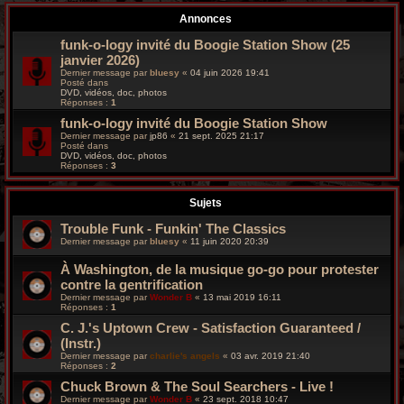
r
Annonces
c
funk-o-logy invité du Boogie Station Show (25
janvier 2026)
h
Dernier message par
bluesy
«
04 juin 2026 19:41
Posté dans
e
DVD, vidéos, doc, photos
Réponses :
1
g
funk-o-logy invité du Boogie Station Show
Dernier message par
jp86
«
21 sept. 2025 21:17
Posté dans
r
DVD, vidéos, doc, photos
Réponses :
3
o
Sujets
o
Trouble Funk - Funkin' The Classics
v
Dernier message par
bluesy
«
11 juin 2020 20:39
y
À Washington, de la musique go-go pour protester
contre la gentrification
Dernier message par
Wonder B
«
13 mai 2019 16:11
Réponses :
1
C. J.'s Uptown Crew - Satisfaction Guaranteed /
(Instr.)
Dernier message par
charlie's angels
«
03 avr. 2019 21:40
Réponses :
2
Chuck Brown & The Soul Searchers - Live !
Dernier message par
Wonder B
«
23 sept. 2018 10:47