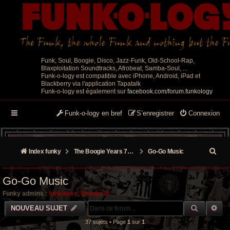
Funk, Soul, Boogie, Disco, Jazz-Funk, Old-School-Rap,
Blaxploitation Soundtracks, Afrobeat, Samba-Soul, ...
Funk-o-logy est compatible avec iPhone, Android, iPad et
Blackberry via l'application Tapatalk
Funk-o-logy est également sur
facebook.com/forum.funkology
Funk-o-logy en bref
S’enregistrer
Connexion
R
Index funky
The Boogie Years 70’s/80’s
Go-Go Music
e
Go-Go Music
c
Funky admins :
funkiness
,
Wonder B
h
RECHER
RE
NOUVEAU SUJET
e
37 sujets • Page
1
sur
1