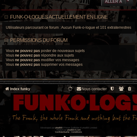
ALLER À
FUNK-O-LOGUES ACTUELLEMENT EN LIGNE
Utilisateurs parcourant ce forum : Aucun Funk-o-logue et 101 extraterrestres
PERMISSIONS DU FORUM
Vous
ne pouvez pas
poster de nouveaux sujets
Vous
ne pouvez pas
répondre aux sujets
Vous
ne pouvez pas
modifier vos messages
Vous
ne pouvez pas
supprimer vos messages
Index funky
Nous contacter
Développé par
phpBB
® Forum Software © phpBB Limited
Traduit par
phpBB-fr.com
Confidentialité
|
Conditions