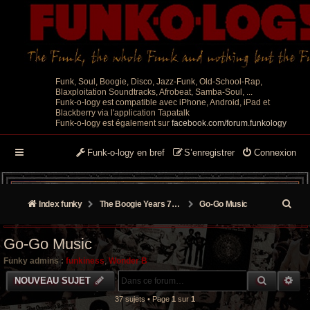
Funk, Soul, Boogie, Disco, Jazz-Funk, Old-School-Rap,
Blaxploitation Soundtracks, Afrobeat, Samba-Soul, ...
Funk-o-logy est compatible avec iPhone, Android, iPad et
Blackberry via l'application Tapatalk
Funk-o-logy est également sur
facebook.com/forum.funkology
Funk-o-logy en bref
S’enregistrer
Connexion
R
Index funky
The Boogie Years 70’s/80’s
Go-Go Music
e
Go-Go Music
c
Funky admins :
funkiness
,
Wonder B
h
RECHER
RE
NOUVEAU SUJET
e
37 sujets • Page
1
sur
1