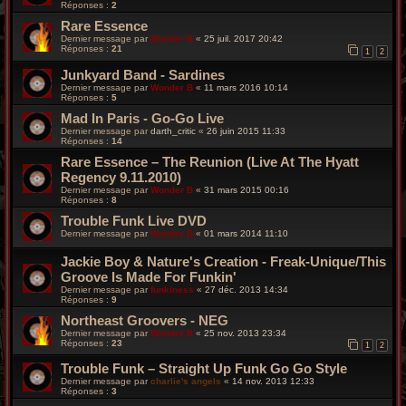
Réponses :
2
Rare Essence
Dernier message par
Wonder B
«
25 juil. 2017 20:42
Réponses :
21
1
2
Junkyard Band - Sardines
Dernier message par
Wonder B
«
11 mars 2016 10:14
Réponses :
5
Mad In Paris - Go-Go Live
Dernier message par
darth_critic
«
26 juin 2015 11:33
Réponses :
14
Rare Essence – The Reunion (Live At The Hyatt
Regency 9.11.2010)
Dernier message par
Wonder B
«
31 mars 2015 00:16
Réponses :
8
Trouble Funk Live DVD
Dernier message par
Wonder B
«
01 mars 2014 11:10
Jackie Boy & Nature's Creation - Freak-Unique/This
Groove Is Made For Funkin'
Dernier message par
funkiness
«
27 déc. 2013 14:34
Réponses :
9
Northeast Groovers - NEG
Dernier message par
Wonder B
«
25 nov. 2013 23:34
Réponses :
23
1
2
Trouble Funk – Straight Up Funk Go Go Style
Dernier message par
charlie's angels
«
14 nov. 2013 12:33
Réponses :
3