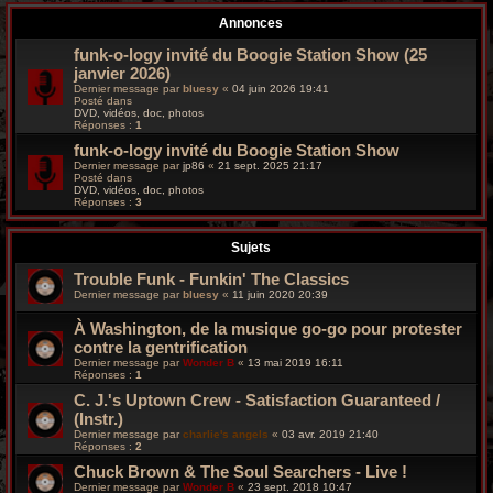
r
Annonces
c
funk-o-logy invité du Boogie Station Show (25
janvier 2026)
h
Dernier message par
bluesy
«
04 juin 2026 19:41
Posté dans
e
DVD, vidéos, doc, photos
Réponses :
1
g
funk-o-logy invité du Boogie Station Show
Dernier message par
jp86
«
21 sept. 2025 21:17
Posté dans
r
DVD, vidéos, doc, photos
Réponses :
3
o
Sujets
o
Trouble Funk - Funkin' The Classics
v
Dernier message par
bluesy
«
11 juin 2020 20:39
y
À Washington, de la musique go-go pour protester
contre la gentrification
Dernier message par
Wonder B
«
13 mai 2019 16:11
Réponses :
1
C. J.'s Uptown Crew - Satisfaction Guaranteed /
(Instr.)
Dernier message par
charlie's angels
«
03 avr. 2019 21:40
Réponses :
2
Chuck Brown & The Soul Searchers - Live !
Dernier message par
Wonder B
«
23 sept. 2018 10:47