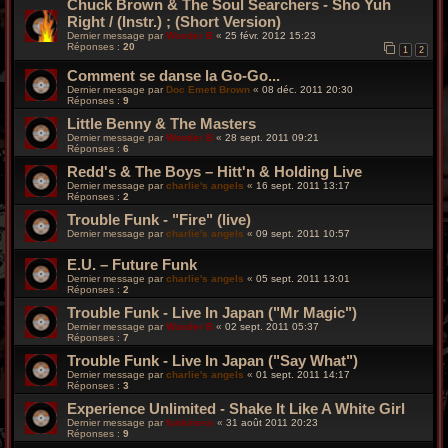
Chuck Brown & The Soul Searchers - Sho Yuh
Right / (Instr.) ; (Short Version)
Dernier message par
Wonder B
«
25 févr. 2012 15:23
Réponses :
20
1
2
Comment se danse la Go-Go...
Dernier message par
Doc Emett Brown
«
08 déc. 2011 20:30
Réponses :
9
Little Benny & The Masters
Dernier message par
Wonder B
«
28 sept. 2011 09:21
Réponses :
6
Redd's & The Boys – Hitt'n & Holding Live
Dernier message par
charlie's angels
«
16 sept. 2011 13:17
Réponses :
2
Trouble Funk - "Fire" (live)
Dernier message par
charlie's angels
«
09 sept. 2011 10:57
E.U. – Future Funk
Dernier message par
charlie's angels
«
05 sept. 2011 13:01
Réponses :
2
Trouble Funk - Live In Japan ("Mr Magic")
Dernier message par
Wonder B
«
02 sept. 2011 05:37
Réponses :
7
Trouble Funk - Live In Japan ("Say What")
Dernier message par
charlie's angels
«
01 sept. 2011 14:17
Réponses :
3
Experience Unlimited - Shake It Like A White Girl
Dernier message par
funkiness
«
31 août 2011 20:23
Réponses :
9