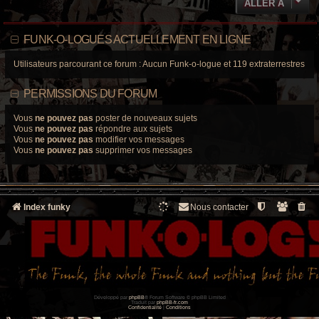
ALLER À
FUNK-O-LOGUES ACTUELLEMENT EN LIGNE
Utilisateurs parcourant ce forum : Aucun Funk-o-logue et 119 extraterrestres
PERMISSIONS DU FORUM
Vous
ne pouvez pas
poster de nouveaux sujets
Vous
ne pouvez pas
répondre aux sujets
Vous
ne pouvez pas
modifier vos messages
Vous
ne pouvez pas
supprimer vos messages
Index funky
Nous contacter
Développé par
phpBB
® Forum Software © phpBB Limited
Traduit par
phpBB-fr.com
Confidentialité
|
Conditions