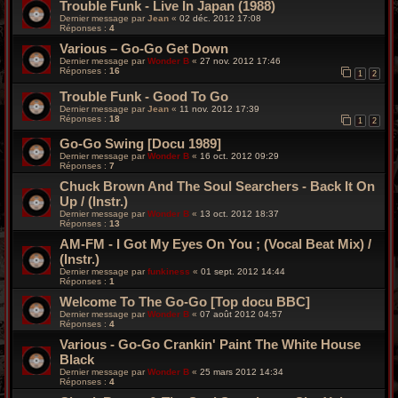
Trouble Funk - Live In Japan (1988)
Dernier message par
Jean
«
02 déc. 2012 17:08
Réponses :
4
Various – Go-Go Get Down
Dernier message par
Wonder B
«
27 nov. 2012 17:46
Réponses :
16
1
2
Trouble Funk - Good To Go
Dernier message par
Jean
«
11 nov. 2012 17:39
Réponses :
18
1
2
Go-Go Swing [Docu 1989]
Dernier message par
Wonder B
«
16 oct. 2012 09:29
Réponses :
7
Chuck Brown And The Soul Searchers - Back It On
Up / (Instr.)
Dernier message par
Wonder B
«
13 oct. 2012 18:37
Réponses :
13
AM-FM - I Got My Eyes On You ; (Vocal Beat Mix) /
(Instr.)
Dernier message par
funkiness
«
01 sept. 2012 14:44
Réponses :
1
Welcome To The Go-Go [Top docu BBC]
Dernier message par
Wonder B
«
07 août 2012 04:57
Réponses :
4
Various - Go-Go Crankin' Paint The White House
Black
Dernier message par
Wonder B
«
25 mars 2012 14:34
Réponses :
4