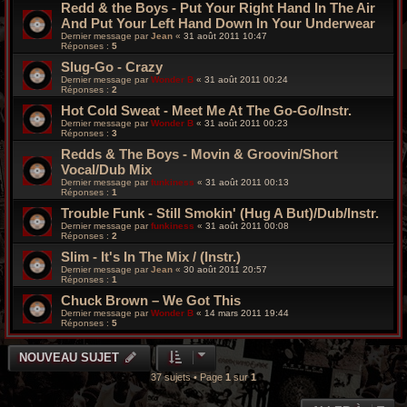
Redd & the Boys - Put Your Right Hand In The Air
And Put Your Left Hand Down In Your Underwear
Dernier message par
Jean
«
31 août 2011 10:47
Réponses :
5
Slug-Go - Crazy
Dernier message par
Wonder B
«
31 août 2011 00:24
Réponses :
2
Hot Cold Sweat - Meet Me At The Go-Go/Instr.
Dernier message par
Wonder B
«
31 août 2011 00:23
Réponses :
3
Redds & The Boys - Movin & Groovin/Short
Vocal/Dub Mix
Dernier message par
funkiness
«
31 août 2011 00:13
Réponses :
1
Trouble Funk - Still Smokin' (Hug A But)/Dub/Instr.
Dernier message par
funkiness
«
31 août 2011 00:08
Réponses :
2
Slim - It's In The Mix / (Instr.)
Dernier message par
Jean
«
30 août 2011 20:57
Réponses :
1
Chuck Brown – We Got This
Dernier message par
Wonder B
«
14 mars 2011 19:44
Réponses :
5
NOUVEAU SUJET
37 sujets • Page
1
sur
1