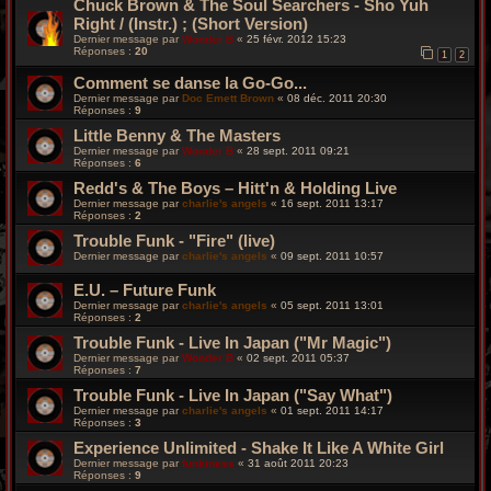
Chuck Brown & The Soul Searchers - Sho Yuh
Right / (Instr.) ; (Short Version)
Dernier message par
Wonder B
«
25 févr. 2012 15:23
Réponses :
20
1
2
Comment se danse la Go-Go...
Dernier message par
Doc Emett Brown
«
08 déc. 2011 20:30
Réponses :
9
Little Benny & The Masters
Dernier message par
Wonder B
«
28 sept. 2011 09:21
Réponses :
6
Redd's & The Boys – Hitt'n & Holding Live
Dernier message par
charlie's angels
«
16 sept. 2011 13:17
Réponses :
2
Trouble Funk - "Fire" (live)
Dernier message par
charlie's angels
«
09 sept. 2011 10:57
E.U. – Future Funk
Dernier message par
charlie's angels
«
05 sept. 2011 13:01
Réponses :
2
Trouble Funk - Live In Japan ("Mr Magic")
Dernier message par
Wonder B
«
02 sept. 2011 05:37
Réponses :
7
Trouble Funk - Live In Japan ("Say What")
Dernier message par
charlie's angels
«
01 sept. 2011 14:17
Réponses :
3
Experience Unlimited - Shake It Like A White Girl
Dernier message par
funkiness
«
31 août 2011 20:23
Réponses :
9