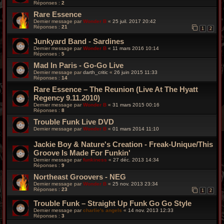
Réponses :
2
Rare Essence
Dernier message par
Wonder B
«
25 juil. 2017 20:42
Réponses :
21
1
2
Junkyard Band - Sardines
Dernier message par
Wonder B
«
11 mars 2016 10:14
Réponses :
5
Mad In Paris - Go-Go Live
Dernier message par
darth_critic
«
26 juin 2015 11:33
Réponses :
14
Rare Essence – The Reunion (Live At The Hyatt
Regency 9.11.2010)
Dernier message par
Wonder B
«
31 mars 2015 00:16
Réponses :
8
Trouble Funk Live DVD
Dernier message par
Wonder B
«
01 mars 2014 11:10
Jackie Boy & Nature's Creation - Freak-Unique/This
Groove Is Made For Funkin'
Dernier message par
funkiness
«
27 déc. 2013 14:34
Réponses :
9
Northeast Groovers - NEG
Dernier message par
Wonder B
«
25 nov. 2013 23:34
Réponses :
23
1
2
Trouble Funk – Straight Up Funk Go Go Style
Dernier message par
charlie's angels
«
14 nov. 2013 12:33
Réponses :
3