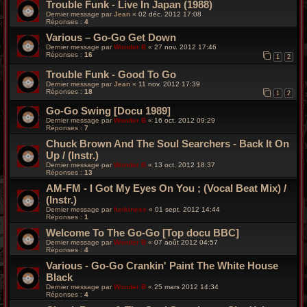
Trouble Funk - Live In Japan (1988)
Dernier message par
Jean
«
02 déc. 2012 17:08
Réponses :
4
Various – Go-Go Get Down
Dernier message par
Wonder B
«
27 nov. 2012 17:46
Réponses :
16
1
2
Trouble Funk - Good To Go
Dernier message par
Jean
«
11 nov. 2012 17:39
Réponses :
18
1
2
Go-Go Swing [Docu 1989]
Dernier message par
Wonder B
«
16 oct. 2012 09:29
Réponses :
7
Chuck Brown And The Soul Searchers - Back It On
Up / (Instr.)
Dernier message par
Wonder B
«
13 oct. 2012 18:37
Réponses :
13
AM-FM - I Got My Eyes On You ; (Vocal Beat Mix) /
(Instr.)
Dernier message par
funkiness
«
01 sept. 2012 14:44
Réponses :
1
Welcome To The Go-Go [Top docu BBC]
Dernier message par
Wonder B
«
07 août 2012 04:57
Réponses :
4
Various - Go-Go Crankin' Paint The White House
Black
Dernier message par
Wonder B
«
25 mars 2012 14:34
Réponses :
4