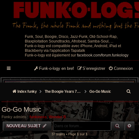
Funk, Soul, Boogie, Disco, Jazz-Funk, Old-School-Rap,
Blaxploitation Soundtracks, Afrobeat, Samba-Soul, ...
Funk-o-logy est compatible avec iPhone, Android, iPad et
Blackberry via l'application Tapatalk
Funk-o-logy est également sur
facebook.com/forum.funkology
Funk-o-logy en bref
S’enregistrer
Connexion
R
Index funky
The Boogie Years 70’s/80’s
Go-Go Music
e
Go-Go Music
c
Funky admins :
funkiness
,
Wonder B
h
RECHER
RE
NOUVEAU SUJET
e
37 sujets • Page
1
sur
1