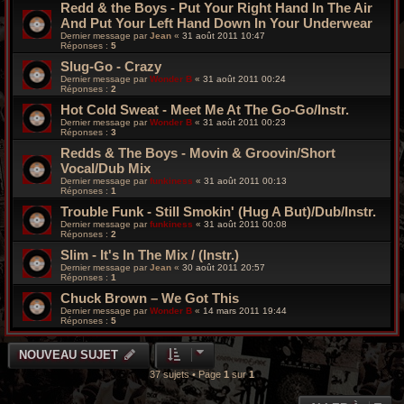
Redd & the Boys - Put Your Right Hand In The Air
And Put Your Left Hand Down In Your Underwear
Dernier message par
Jean
«
31 août 2011 10:47
Réponses :
5
Slug-Go - Crazy
Dernier message par
Wonder B
«
31 août 2011 00:24
Réponses :
2
Hot Cold Sweat - Meet Me At The Go-Go/Instr.
Dernier message par
Wonder B
«
31 août 2011 00:23
Réponses :
3
Redds & The Boys - Movin & Groovin/Short
Vocal/Dub Mix
Dernier message par
funkiness
«
31 août 2011 00:13
Réponses :
1
Trouble Funk - Still Smokin' (Hug A But)/Dub/Instr.
Dernier message par
funkiness
«
31 août 2011 00:08
Réponses :
2
Slim - It's In The Mix / (Instr.)
Dernier message par
Jean
«
30 août 2011 20:57
Réponses :
1
Chuck Brown – We Got This
Dernier message par
Wonder B
«
14 mars 2011 19:44
Réponses :
5
NOUVEAU SUJET
37 sujets • Page
1
sur
1