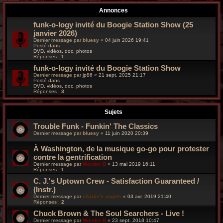
r
Annonces
c
funk-o-logy invité du Boogie Station Show (25
janvier 2026)
h
Dernier message par
bluesy
«
04 juin 2026 19:41
Posté dans
e
DVD, vidéos, doc, photos
Réponses :
1
g
funk-o-logy invité du Boogie Station Show
Dernier message par
jp86
«
21 sept. 2025 21:17
Posté dans
r
DVD, vidéos, doc, photos
Réponses :
3
o
Sujets
o
Trouble Funk - Funkin' The Classics
v
Dernier message par
bluesy
«
11 juin 2020 20:39
y
À Washington, de la musique go-go pour protester
contre la gentrification
Dernier message par
Wonder B
«
13 mai 2019 16:11
Réponses :
1
C. J.'s Uptown Crew - Satisfaction Guaranteed /
(Instr.)
Dernier message par
charlie's angels
«
03 avr. 2019 21:40
Réponses :
2
Chuck Brown & The Soul Searchers - Live !
Dernier message par
Wonder B
«
23 sept. 2018 10:47