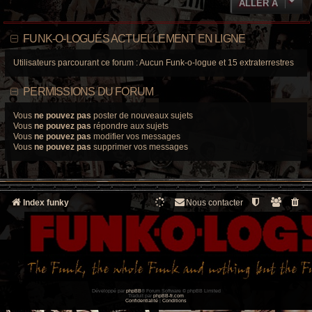
ALLER À
FUNK-O-LOGUES ACTUELLEMENT EN LIGNE
Utilisateurs parcourant ce forum : Aucun Funk-o-logue et 15 extraterrestres
PERMISSIONS DU FORUM
Vous
ne pouvez pas
poster de nouveaux sujets
Vous
ne pouvez pas
répondre aux sujets
Vous
ne pouvez pas
modifier vos messages
Vous
ne pouvez pas
supprimer vos messages
Index funky
Nous contacter
Développé par
phpBB
® Forum Software © phpBB Limited
Traduit par
phpBB-fr.com
Confidentialité
|
Conditions