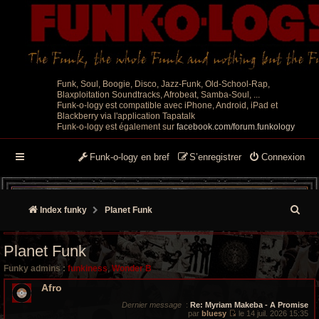
Funk, Soul, Boogie, Disco, Jazz-Funk, Old-School-Rap,
Blaxploitation Soundtracks, Afrobeat, Samba-Soul, ...
Funk-o-logy est compatible avec iPhone, Android, iPad et
Blackberry via l'application Tapatalk
Funk-o-logy est également sur
facebook.com/forum.funkology
Funk-o-logy en bref
S’enregistrer
Connexion
R
Index funky
Planet Funk
e
Planet Funk
c
Funky admins :
funkiness
,
Wonder B
h
Afro
e
Dernier message
:
Re: Myriam Makeba - A Promise
par
bluesy
le 14 juil. 2026 15:35