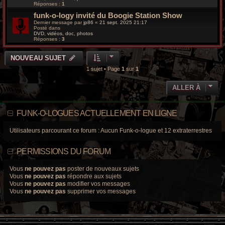
Réponses :
1
g
e
funk-o-logy invité du Boogie Station Show
Dernier message par
jp86
«
21 sept. 2025 21:17
Posté dans
DVD, vidéos, doc, photos
Réponses :
3
NOUVEAU SUJET
1 sujet • Page
1
sur
1
ALLER À
FUNK-O-LOGUES ACTUELLEMENT EN LIGNE
Utilisateurs parcourant ce forum : Aucun Funk-o-logue et 12 extraterrestres
PERMISSIONS DU FORUM
Vous
ne pouvez pas
poster de nouveaux sujets
Vous
ne pouvez pas
répondre aux sujets
Vous
ne pouvez pas
modifier vos messages
Vous
ne pouvez pas
supprimer vos messages