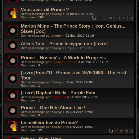
Vous avez dit Prince ?
Dernier message par
bluesy
«
28 mars 2018 21:30
Réponses :
182
1
10
11
12
13
…
Marion Milne – The Prince Story : Icon, Genius...
Slave [Doc]
Dernier message par
bluesy
«
02 déc. 2017 21:16
Alexis Tain – Prince le cygne noir [Livre]
Dernier message par
bluesy
«
07 juil. 2017 17:11
Prince – Husney's : A Work In Progress
Dernier message par
olympic_runners
«
08 mai 2017 14:25
Réponses :
9
[Livre] Funk*U - Prince Live 1979-1980 : The First
Tour
Dernier message par
bluesy
«
29 avr. 2017 06:00
Réponses :
1
[Livre] Raphaël Melki - Purple Fam
Dernier message par
Wonder B
«
21 mars 2017 23:51
Réponses :
1
Prince – One Nite Alone Live !
Dernier message par
bluesy
«
10 juin 2016 17:58
Réponses :
9
Le meilleur live de Prince?
Dernier message par
bluesy
«
06 juin 2016 10:53
Réponses :
59
1
2
3
4