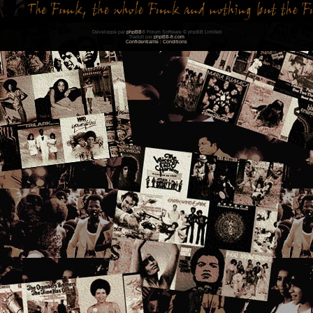
Développé par
phpBB
® Forum Software © phpBB Limited
Traduit par
phpBB-fr.com
Confidentialité
|
Conditions