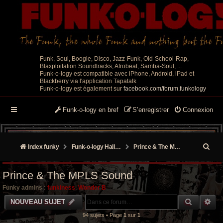
Funk, Soul, Boogie, Disco, Jazz-Funk, Old-School-Rap,
Blaxploitation Soundtracks, Afrobeat, Samba-Soul, ...
Funk-o-logy est compatible avec iPhone, Android, iPad et
Blackberry via l'application Tapatalk
Funk-o-logy est également sur
facebook.com/forum.funkology
Funk-o-logy en bref
S’enregistrer
Connexion
R
Index funky
Funk-o-logy Hall of Fame
Prince & The MPLS Sound
e
Prince & The MPLS Sound
c
Funky admins :
funkiness
,
Wonder B
h
RECHER
RE
NOUVEAU SUJET
e
94 sujets • Page
1
sur
1