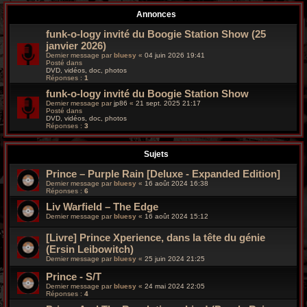
r
Annonces
c
funk-o-logy invité du Boogie Station Show (25
janvier 2026)
h
Dernier message par
bluesy
«
04 juin 2026 19:41
Posté dans
e
DVD, vidéos, doc, photos
Réponses :
1
g
funk-o-logy invité du Boogie Station Show
Dernier message par
jp86
«
21 sept. 2025 21:17
Posté dans
r
DVD, vidéos, doc, photos
Réponses :
3
o
Sujets
o
Prince – Purple Rain [Deluxe - Expanded Edition]
v
Dernier message par
bluesy
«
16 août 2024 16:38
Réponses :
6
y
Liv Warfield – The Edge
Dernier message par
bluesy
«
16 août 2024 15:12
[Livre] Prince Xperience, dans la tête du génie
(Ersin Leibowitch)
Dernier message par
bluesy
«
25 juin 2024 21:25
Prince - S/T
Dernier message par
bluesy
«
24 mai 2024 22:05
Réponses :
4