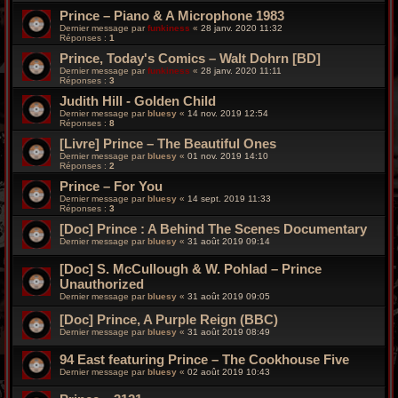
Prince ‎– Piano & A Microphone 1983
Dernier message par
funkiness
«
28 janv. 2020 11:32
Réponses :
1
Prince, Today's Comics – Walt Dohrn [BD]
Dernier message par
funkiness
«
28 janv. 2020 11:11
Réponses :
3
Judith Hill - Golden Child
Dernier message par
bluesy
«
14 nov. 2019 12:54
Réponses :
8
[Livre] Prince – The Beautiful Ones
Dernier message par
bluesy
«
01 nov. 2019 14:10
Réponses :
2
Prince – For You
Dernier message par
bluesy
«
14 sept. 2019 11:33
Réponses :
3
[Doc] Prince : A Behind The Scenes Documentary
Dernier message par
bluesy
«
31 août 2019 09:14
[Doc] S. McCullough & W. Pohlad – Prince
Unauthorized
Dernier message par
bluesy
«
31 août 2019 09:05
[Doc] Prince, A Purple Reign (BBC)
Dernier message par
bluesy
«
31 août 2019 08:49
94 East ‎featuring Prince – The Cookhouse Five
Dernier message par
bluesy
«
02 août 2019 10:43