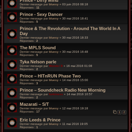
Prince - Dirty Mind
Dernier message par
bluesy
«
03 juin 2016 08:18
Réponses :
11
Prince - Sexy Dancer
Dernier message par
bluesy
«
30 mai 2016 18:41
Réponses :
5
Prince & The Revolution - Around The World In A
Day
Dernier message par
bluesy
«
30 mai 2016 18:33
Réponses :
2
The MPLS Sound
Dernier message par
bluesy
«
30 mai 2016 16:48
Réponses :
5
Tyka Nelson parle
Dernier message par
Wonder B
«
16 mai 2016 01:08
Réponses :
2
Prince – HITnRUN Phase Two
Dernier message par
bluesy
«
14 mai 2016 15:00
Réponses :
3
Prince – Soundcheck Radio New Morning
Dernier message par
funkiness
«
14 mai 2016 10:57
Réponses :
2
Mazarati – S/T
Dernier message par
bluesy
«
12 mai 2016 19:18
Réponses :
17
1
2
Eric Leeds & Prince
Dernier message par
bluesy
«
11 mai 2016 19:05
Réponses :
1