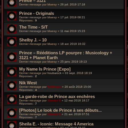
Prince – 3121
Dernier message par
bluesy
«
26 juil. 2019 17:18
Prince - Originals
Dernier message par
bluesy
«
17 juil. 2019 08:21
Réponses :
9
The Time - S/T
Dernier message par
bluesy
«
11 mai 2019 15:23
Shelby J. – 10
Dernier message par
bluesy
«
18 avr. 2019 16:32
Prince – Rééditions LP pourpre : Musicology +
3121 + Planet Earth
Dernier message par
bluesy
«
25 janv. 2019 19:13
My Name Is Prince [Expo]
Dernier message par
houbarock
«
03 sept. 2018 18:19
Réponses :
2
Nik West
Dernier message par
funkiness
«
20 août 2018 15:00
Réponses :
4
La garde-robe de Prince aux enchères
Dernier message par
Wonder B
«
12 mai 2018 18:17
Réponses :
7
[Photos] Le look de Prince à ses débuts...
Dernier message par
Wonder B
«
21 avr. 2018 07:51
Réponses :
7
Sheila E. - Iconic: Message 4 America
Dernier message par
bluesy
«
07 avr. 2018 15:37