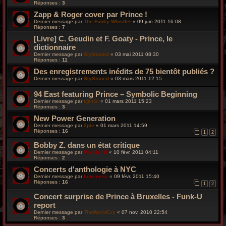
Réponses :
3
Zapp & Roger cover par Prince !
Dernier message par
The Funky Whistler
«
09 juin 2011 16:08
Réponses :
7
[Livre] C. Geudin et F. Goaty - Prince, le
dictionnaire
Dernier message par
SlyStoned
«
03 mai 2011 08:30
Réponses :
11
Des enregistrements inédits de 75 bientôt publiés ?
Dernier message par
SlyStoned
«
03 mars 2011 12:15
94 East featuring Prince – Symbolic Beginning
Dernier message par
t@nGi
«
01 mars 2011 15:23
Réponses :
3
New Power Generation
Dernier message par
2pie
«
01 mars 2011 14:59
Réponses :
16
1
2
Bobby Z. dans un état critique
Dernier message par
Wonder B
«
10 févr. 2011 04:11
Réponses :
2
Concerts d'anthologie à NYC
Dernier message par
funkiness
«
09 févr. 2011 15:40
Réponses :
16
1
2
Concert surprise de Prince à Bruxelles - Funk-U
report
Dernier message par
TheWorldCry
«
07 nov. 2010 22:54
Réponses :
3