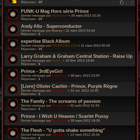
Réponses :
20
1
2
FUNK-U Mag Hors série Prince
Dernier message par
SlyStoned
«
24 mars 2013 10:26
Réponses :
10
Andy Allo - Superconductor
Dernier message par
bluesy
«
11 mars 2013 01:44
Réponses :
3
expertise Black Album
Dernier message par
THUNDERFLASH
«
11 mars 2013 00:29
Réponses :
10
Larry Graham & Graham Central Station - Raise Up
Dernier message par
Mutiny
«
10 févr. 2013 19:46
Réponses :
5
Prince - 3rdEyeGirl
Dernier message par
funkiness
«
08 janv. 2013 23:05
Réponses :
1
[Livre] Olivier Cachin - Prince, Purple Règne
Dernier message par
funkiness
«
31 oct. 2012 12:40
Réponses :
3
The Family - The screams of passion
Dernier message par
Wonder B
«
02 août 2012 01:53
Réponses :
3
Prince - I Wish U Heaven / Scarlet Pussy
Dernier message par
funkiness
«
28 mars 2012 19:30
The Flesh - "U gotta shake something"
Dernier message par
Wonder B
«
13 mars 2012 18:34
Réponses :
4