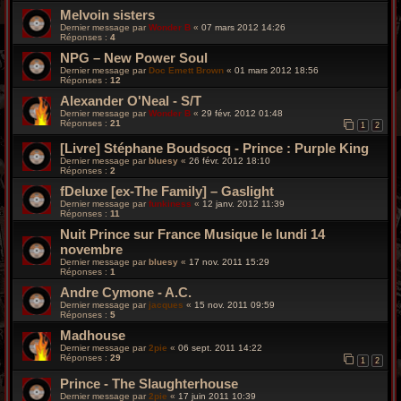
Melvoin sisters
Dernier message par
Wonder B
«
07 mars 2012 14:26
Réponses :
4
NPG – New Power Soul
Dernier message par
Doc Emett Brown
«
01 mars 2012 18:56
Réponses :
12
Alexander O'Neal - S/T
Dernier message par
Wonder B
«
29 févr. 2012 01:48
Réponses :
21
1
2
[Livre] Stéphane Boudsocq - Prince : Purple King
Dernier message par
bluesy
«
26 févr. 2012 18:10
Réponses :
2
fDeluxe [ex-The Family] – Gaslight
Dernier message par
funkiness
«
12 janv. 2012 11:39
Réponses :
11
Nuit Prince sur France Musique le lundi 14
novembre
Dernier message par
bluesy
«
17 nov. 2011 15:29
Réponses :
1
Andre Cymone - A.C.
Dernier message par
jacques
«
15 nov. 2011 09:59
Réponses :
5
Madhouse
Dernier message par
2pie
«
06 sept. 2011 14:22
Réponses :
29
1
2
Prince - The Slaughterhouse
Dernier message par
2pie
«
17 juin 2011 10:39