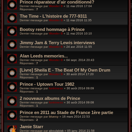
Prince réparateur d'air conditionné?
Dernier message par
Wonder B
«
11 mai 2016 17:04
Réponses :
7
The Time - L'histoire de 777-9311
Dernier message par
Wonder B
«
11 mai 2016 11:35
Bootsy rend hommage à Prince
Dernier message par
Wonder B
«
11 mai 2016 10:10
Jimmy Jam & Terry Lewis interviews
Dernier message par
Wonder B
«
24 avr. 2016 11:55
Alan Leeds memories...
Dernier message par
Wonder B
«
04 sept. 2014 20:43
Réponses :
7
[Livre] Sheila E - The Beat Of My Own Drum
Dernier message par
Wonder B
«
30 août 2014 17:20
Réponses :
1
Prince - Uptown Tour 1982
Dernier message par
funkiness
«
30 août 2014 09:09
Réponses :
1
2 nouveaux albums de Prince
Dernier message par
funkiness
«
30 août 2014 09:08
Réponses :
1
Prince en 2011 au Stade de France 1ère partie
Dernier message par
bluesy
«
16 mars 2014 22:53
Réponses :
2
Jamie Starr
Dernier message par
aboulabisk
«
05 janv. 2014 21:58