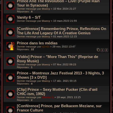
Prince And The Revolution – Live! (Purple Rain
Tour in Syracuse)
Dernier message par
bluesy
«
10 févr. 2024 21:27
Réponses :
4
Vanity 6 – S/T
Dernier message par
bluesy
«
10 mars 2023 21:55
[Conférence] Remembering Prince, Reflections On
The Life And Legacy Of A Creative Genius
Dernier message par
bluesy
«
01 mars 2023 12:15
Prince dans les médias
Dernier message par
t@nGi
«
29 nov. 2022 13:47
Réponses :
22
1
2
[Vidéo] Prince – "More Than This" (Reprise de
Roxy Music)
Dernier message par
bluesy
«
07 févr. 2022 09:23
Réponses :
1
Prince ‎– Montreux Jazz Festival 2013 - 3 Nights, 3
Shows [3 x DVD]
Dernier message par
bluesy
«
17 déc. 2021 00:15
Réponses :
4
[Clip] Prince – Sexy Mother Fucker (Clin d'œil
CHIC-ism, 1992)
Dernier message par
Wonder B
«
19 sept. 2021 13:15
Réponses :
2
[Conférence] Prince, par Belkacem Meziane, sur
France Culture