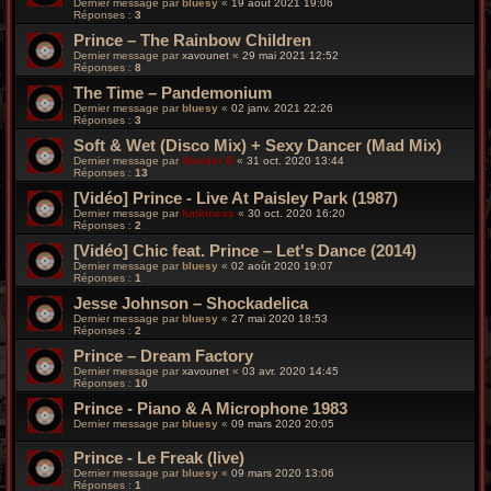
Dernier message par
bluesy
«
19 août 2021 19:06
Réponses :
3
Prince – The Rainbow Children
Dernier message par
xavounet
«
29 mai 2021 12:52
Réponses :
8
The Time – Pandemonium
Dernier message par
bluesy
«
02 janv. 2021 22:26
Réponses :
3
Soft & Wet (Disco Mix) + Sexy Dancer (Mad Mix)
Dernier message par
Wonder B
«
31 oct. 2020 13:44
Réponses :
13
[Vidéo] Prince - Live At Paisley Park (1987)
Dernier message par
funkiness
«
30 oct. 2020 16:20
Réponses :
2
[Vidéo] Chic feat. Prince – Let's Dance (2014)
Dernier message par
bluesy
«
02 août 2020 19:07
Réponses :
1
Jesse Johnson – Shockadelica
Dernier message par
bluesy
«
27 mai 2020 18:53
Réponses :
2
Prince – Dream Factory
Dernier message par
xavounet
«
03 avr. 2020 14:45
Réponses :
10
Prince - Piano & A Microphone 1983
Dernier message par
bluesy
«
09 mars 2020 20:05
Prince - Le Freak (live)
Dernier message par
bluesy
«
09 mars 2020 13:06
Réponses :
1