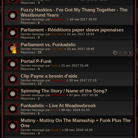
Réponses :
3
Fuzzy Haskins - I've Got My Thang Together - The
Westbound Years
Dernier message par
funkiness
«
18 mai 2017 16:50
Réponses :
6
Parliament - Rééditions paper sleeve japonaises
Dernier message par
Old Mod
«
21 avr. 2017 16:54
Réponses :
9
Parliament vs. Funkadelic
Dernier message par
Old Mod
«
21 avr. 2017 16:46
Réponses :
39
1
2
3
Portail P-Funk
Dernier message par
kata
«
21 avr. 2017 01:46
Réponses :
9
Clip Payne a besoin d'aide
Dernier message par
Wonder B
«
20 avr. 2017 17:13
Réponses :
13
Spinning The Story / Name of the Song?
Dernier message par
Wonder B
«
07 janv. 2017 00:36
Réponses :
2
Funkadelic – Live At Meadowbrook
Dernier message par
kata
«
08 déc. 2016 01:10
Réponses :
2
Mutiny - Mutiny On The Mamaship + Funk Plus The
One
Dernier message par
Saul D
«
08 nov. 2016 14:20
Réponses :
4