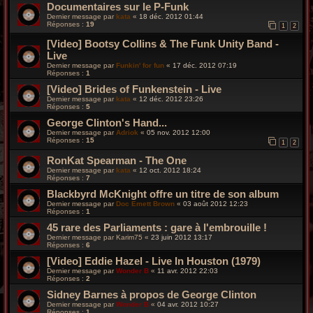
Documentaires sur le P-Funk
Dernier message par
kata
«
18 déc. 2012 01:44
Réponses :
19
1
2
[Video] Bootsy Collins & The Funk Unity Band -
Live
Dernier message par
Funkin' for fun
«
17 déc. 2012 07:19
Réponses :
1
[Video] Brides of Funkenstein - Live
Dernier message par
kata
«
12 déc. 2012 23:26
Réponses :
5
George Clinton's Hand...
Dernier message par
Adriok
«
05 nov. 2012 12:00
Réponses :
15
1
2
RonKat Spearman - The One
Dernier message par
kata
«
12 oct. 2012 18:24
Réponses :
7
Blackbyrd McKnight offre un titre de son album
Dernier message par
Doc Emett Brown
«
03 août 2012 12:23
Réponses :
1
45 rare des Parliaments : gare à l'embrouille !
Dernier message par
Karim75
«
23 juin 2012 13:17
Réponses :
6
[Video] Eddie Hazel - Live In Houston (1979)
Dernier message par
Wonder B
«
11 avr. 2012 22:03
Réponses :
2
Sidney Barnes à propos de George Clinton
Dernier message par
Wonder B
«
04 avr. 2012 10:27
Réponses :
1