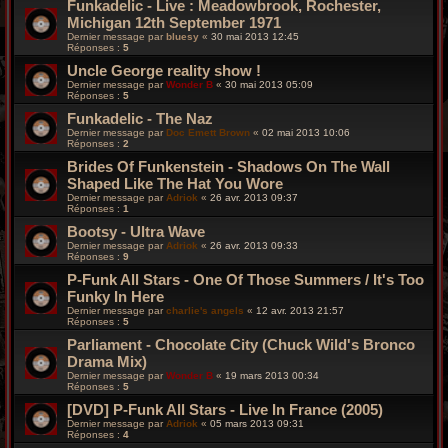
Funkadelic - Live : Meadowbrook, Rochester,
Michigan 12th September 1971
Dernier message par
bluesy
«
30 mai 2013 12:45
Réponses :
5
Uncle George reality show !
Dernier message par
Wonder B
«
30 mai 2013 05:09
Réponses :
5
Funkadelic - The Naz
Dernier message par
Doc Emett Brown
«
02 mai 2013 10:06
Réponses :
2
Brides Of Funkenstein - Shadows On The Wall
Shaped Like The Hat You Wore
Dernier message par
Adriok
«
26 avr. 2013 09:37
Réponses :
1
Bootsy - Ultra Wave
Dernier message par
Adriok
«
26 avr. 2013 09:33
Réponses :
9
P-Funk All Stars - One Of Those Summers / It's Too
Funky In Here
Dernier message par
charlie's angels
«
12 avr. 2013 21:57
Réponses :
5
Parliament - Chocolate City (Chuck Wild's Bronco
Drama Mix)
Dernier message par
Wonder B
«
19 mars 2013 00:34
Réponses :
5
[DVD] P-Funk All Stars - Live In France (2005)
Dernier message par
Adriok
«
05 mars 2013 09:31
Réponses :
4