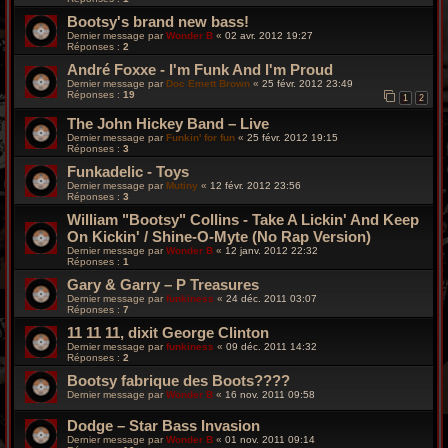
Bootsy's brand new bass!
Dernier message par
Wonder B
«
02 avr. 2012 19:27
Réponses :
2
André Foxxe - I'm Funk And I'm Proud
Dernier message par
Doc Emett Brown
«
25 févr. 2012 23:49
Réponses :
19
1
2
The John Hickey Band – Live
Dernier message par
Funkin' for fun
«
25 févr. 2012 19:15
Réponses :
3
Funkadelic - Toys
Dernier message par
Mutiny
«
12 févr. 2012 23:56
Réponses :
3
William "Bootsy" Collins - Take A Lickin' And Keep
On Kickin' / Shine-O-Myte (No Rap Version)
Dernier message par
Wonder B
«
12 janv. 2012 22:32
Réponses :
1
Gary & Garry – P Treasures
Dernier message par
funkiness
«
24 déc. 2011 03:07
Réponses :
7
11 11 11, dixit George Clinton
Dernier message par
funkiness
«
09 déc. 2011 14:32
Réponses :
2
Bootsy fabrique des Boots????
Dernier message par
Wonder B
«
16 nov. 2011 09:58
Dodge – Star Bass Invasion
Dernier message par
Wonder B
«
01 nov. 2011 09:14