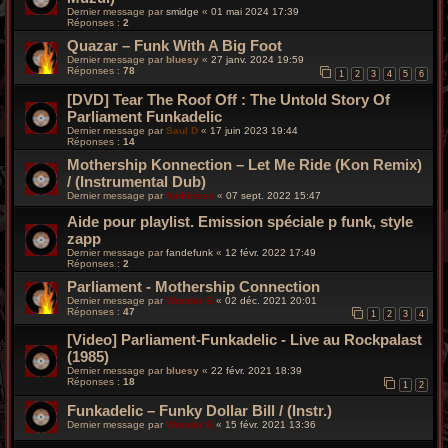
Dernier message par
smidge
«
01 mai 2024 17:39
Réponses :
2
Quazar – Funk With A Big Foot
Dernier message par
bluesy
«
27 janv. 2024 19:59
Réponses :
78
1
2
3
4
5
6
[DVD] Tear The Roof Off : The Untold Story Of
Parliament Funkadelic
Dernier message par
Saul D
«
17 juin 2023 19:44
Réponses :
14
Mothership Konnection – Let Me Ride (Kon Remix)
/ (Instrumental Dub)
Dernier message par
funkiness
«
07 sept. 2022 15:47
Aide pour playlist. Emission spéciale p funk, style
zapp
Dernier message par
fandefunk
«
12 févr. 2022 17:49
Réponses :
2
Parliament - Mothership Connection
Dernier message par
Wonder B
«
02 déc. 2021 20:01
Réponses :
47
1
2
3
4
[Video] Parliament-Funkadelic - Live au Rockpalast
(1985)
Dernier message par
bluesy
«
22 févr. 2021 18:39
Réponses :
18
1
2
Funkadelic – Funky Dollar Bill / (Instr.)
Dernier message par
Wonder B
«
15 févr. 2021 13:36