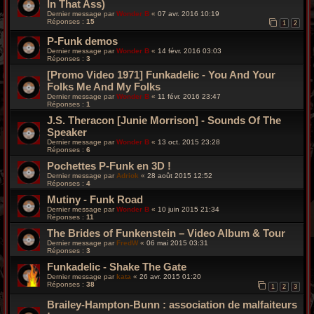
In That Ass)
Dernier message par
Wonder B
«
07 avr. 2016 10:19
Réponses :
15
1
2
P-Funk demos
Dernier message par
Wonder B
«
14 févr. 2016 03:03
Réponses :
3
[Promo Video 1971] Funkadelic - You And Your
Folks Me And My Folks
Dernier message par
Wonder B
«
11 févr. 2016 23:47
Réponses :
1
J.S. Theracon [Junie Morrison] - Sounds Of The
Speaker
Dernier message par
Wonder B
«
13 oct. 2015 23:28
Réponses :
6
Pochettes P-Funk en 3D !
Dernier message par
Adriok
«
28 août 2015 12:52
Réponses :
4
Mutiny - Funk Road
Dernier message par
Wonder B
«
10 juin 2015 21:34
Réponses :
11
The Brides of Funkenstein – Video Album & Tour
Dernier message par
FredW
«
06 mai 2015 03:31
Réponses :
3
Funkadelic - Shake The Gate
Dernier message par
kata
«
26 avr. 2015 01:20
Réponses :
38
1
2
3
Brailey-Hampton-Bunn : association de malfaiteurs