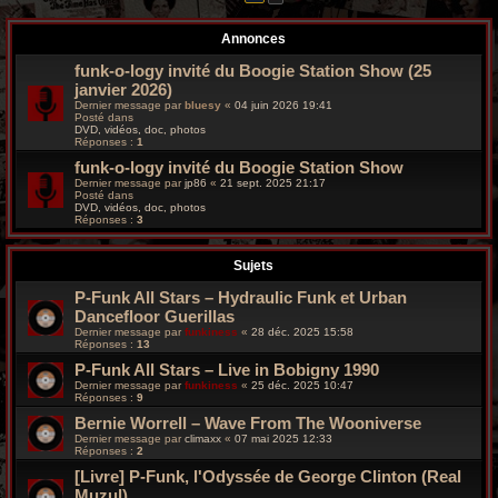
r
Annonces
c
funk-o-logy invité du Boogie Station Show (25
h
janvier 2026)
Dernier message par
bluesy
«
04 juin 2026 19:41
e
Posté dans
DVD, vidéos, doc, photos
Réponses :
1
g
funk-o-logy invité du Boogie Station Show
r
Dernier message par
jp86
«
21 sept. 2025 21:17
Posté dans
DVD, vidéos, doc, photos
o
Réponses :
3
o
Sujets
v
P-Funk All Stars – Hydraulic Funk et Urban
Dancefloor Guerillas
y
Dernier message par
funkiness
«
28 déc. 2025 15:58
Réponses :
13
P-Funk All Stars – Live in Bobigny 1990
Dernier message par
funkiness
«
25 déc. 2025 10:47
Réponses :
9
Bernie Worrell – Wave From The Wooniverse
Dernier message par
climaxx
«
07 mai 2025 12:33
Réponses :
2
[Livre] P-Funk, l'Odyssée de George Clinton (Real
Muzul)