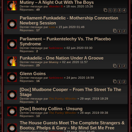
Mutiny – A Night Out With The Boys
Dernier message par
Wonder B
«
16 nov. 2020 15:26
Réponses :
49
1
2
3
4
Parliament-Funkadelic - Mothership Connection
Newberg Session
Dernier message par
kata
«
15 juin 2020 01:46
Réponses :
17
1
2
Parliament – Funkentelechy Vs. The Placebo
Syndrome
Dernier message par
funkiness
«
02 juin 2020 03:30
Réponses :
2
Funkadelic - One Nation Under A Groove
Dernier message par
bluesy
«
02 avr. 2020 11:57
Réponses :
25
1
2
Glenn Goins
Dernier message par
funkiness
«
24 janv. 2020 16:59
Réponses :
16
1
2
[Doc] Mudbone Cooper – From The Street To The
Stage
Dernier message par
The Funky Whistler
«
29 sept. 2019 19:29
Réponses :
3
[Doc] Bootsy Collins - Unsung
Dernier message par
The Funky Whistler
«
28 sept. 2019 09:38
Réponses :
13
The House Guests Meet The Complete Strangers &
Bootsy, Phelps & Gary ‎– My Mind Set Me Free
Dernier message par
funkiness
«
23 sept. 2019 10:49