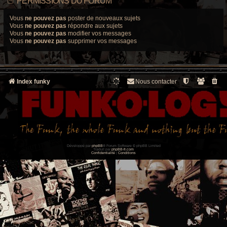
PERMISSIONS DU FORUM
Vous
ne pouvez pas
poster de nouveaux sujets
Vous
ne pouvez pas
répondre aux sujets
Vous
ne pouvez pas
modifier vos messages
Vous
ne pouvez pas
supprimer vos messages
Index funky
Nous contacter
Développé par
phpBB
® Forum Software © phpBB Limited
Traduit par
phpBB-fr.com
Confidentialité
|
Conditions