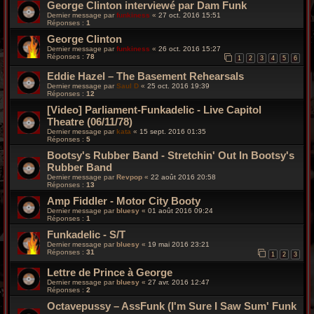
George Clinton interviewé par Dam Funk
Dernier message par
funkiness
«
27 oct. 2016 15:51
Réponses :
1
George Clinton
Dernier message par
funkiness
«
26 oct. 2016 15:27
Réponses :
78
1
2
3
4
5
6
Eddie Hazel – The Basement Rehearsals
Dernier message par
Saul D
«
25 oct. 2016 19:39
Réponses :
12
[Video] Parliament-Funkadelic - Live Capitol
Theatre (06/11/78)
Dernier message par
kata
«
15 sept. 2016 01:35
Réponses :
5
Bootsy's Rubber Band - Stretchin' Out In Bootsy's
Rubber Band
Dernier message par
Revpop
«
22 août 2016 20:58
Réponses :
13
Amp Fiddler - Motor City Booty
Dernier message par
bluesy
«
01 août 2016 09:24
Réponses :
1
Funkadelic - S/T
Dernier message par
bluesy
«
19 mai 2016 23:21
Réponses :
31
1
2
3
Lettre de Prince à George
Dernier message par
bluesy
«
27 avr. 2016 12:47
Réponses :
2
Octavepussy – AssFunk (I'm Sure I Saw Sum' Funk