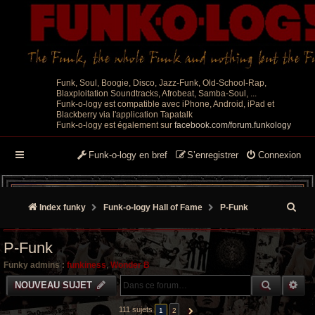
Funk, Soul, Boogie, Disco, Jazz-Funk, Old-School-Rap,
Blaxploitation Soundtracks, Afrobeat, Samba-Soul, ...
Funk-o-logy est compatible avec iPhone, Android, iPad et
Blackberry via l'application Tapatalk
Funk-o-logy est également sur
facebook.com/forum.funkology
Funk-o-logy en bref
S’enregistrer
Connexion
R
Index funky
Funk-o-logy Hall of Fame
P-Funk
e
P-Funk
c
Funky admins :
funkiness
,
Wonder B
h
RECHER
RE
NOUVEAU SUJET
e
111 sujets
1
2
SUIVANTE