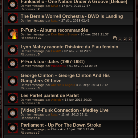
Funkadelic - One Nation Under A Groove [Deluxe]
Dernier message par
MAD
«
17 janv. 2014 17:57
Réponses :
2
The Bernie Worrell Orchestra - BWO Is Landing
Dernier message par
kata
«
27 déc. 2013 02:41
P-Funk - Albums recommandés
Dernier message par
Doc Emett Brown
«
26 nov. 2013 21:37
Réponses :
32
1
2
3
Lynn Mabry raconte l'histoire du P au féminin
Dernier message par
FredW
«
02 nov. 2013 23:58
Réponses :
5
P-Funk tour dates (1967-1981)
Dernier message par
Wonder B
«
01 nov. 2013 09:35
George Clinton – George Clinton And His
Gangsters Of Love
Dernier message par
charlie's angels
«
09 sept. 2013 12:12
Réponses :
3
Les Parlet parlent de Parlet
Dernier message par
Adriok
«
14 juin 2013 20:33
Réponses :
8
[Video] P-Funk Connection - Medley Live
Dernier message par
kata
«
11 juin 2013 22:11
Réponses :
8
Parliament - Up For The Down Stroke
Dernier message par
Chinaski
«
10 juin 2013 17:46
Réponses :
7