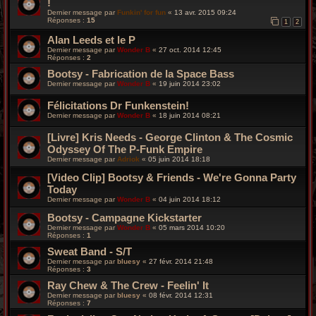
!
Dernier message par
Funkin' for fun
«
13 avr. 2015 09:24
Réponses :
15
1
2
Alan Leeds et le P
Dernier message par
Wonder B
«
27 oct. 2014 12:45
Réponses :
2
Bootsy - Fabrication de la Space Bass
Dernier message par
Wonder B
«
19 juin 2014 23:02
Félicitations Dr Funkenstein!
Dernier message par
Wonder B
«
18 juin 2014 08:21
[Livre] Kris Needs - George Clinton & The Cosmic
Odyssey Of The P-Funk Empire
Dernier message par
Adriok
«
05 juin 2014 18:18
[Video Clip] Bootsy & Friends - We're Gonna Party
Today
Dernier message par
Wonder B
«
04 juin 2014 18:12
Bootsy - Campagne Kickstarter
Dernier message par
Wonder B
«
05 mars 2014 10:20
Réponses :
1
Sweat Band - S/T
Dernier message par
bluesy
«
27 févr. 2014 21:48
Réponses :
3
Ray Chew & The Crew - Feelin' It
Dernier message par
bluesy
«
08 févr. 2014 12:31
Réponses :
7