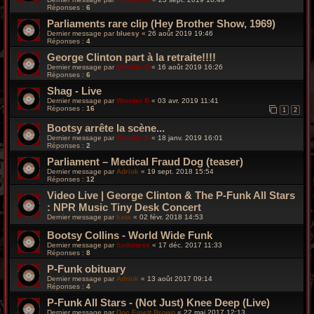
Réponses :
6
Parliaments rare clip (Hey Brother Show, 1969)
Dernier message par
bluesy
«
26 août 2019 19:46
Réponses :
4
George Clinton part à la retraite!!!!
Dernier message par
Wonder B
«
16 août 2019 16:26
Réponses :
6
Shag - Live
Dernier message par
Wonder B
«
03 avr. 2019 11:41
Réponses :
16
1
2
Bootsy arrête la scène...
Dernier message par
Wonder B
«
18 janv. 2019 16:01
Réponses :
2
Parliament – Medical Fraud Dog (teaser)
Dernier message par
Adriok
«
19 sept. 2018 15:54
Réponses :
12
Video Live | George Clinton & The P-Funk All Stars
: NPR Music Tiny Desk Concert
Dernier message par
kata
«
02 févr. 2018 14:53
Bootsy Collins - World Wide Funk
Dernier message par
funkiness
«
17 déc. 2017 11:33
Réponses :
8
P-Funk obituary
Dernier message par
Adriok
«
13 août 2017 09:14
Réponses :
4
P-Funk All Stars - (Not Just) Knee Deep (Live)
Dernier message par
Doc Emett Brown
«
22 mai 2017 12:13