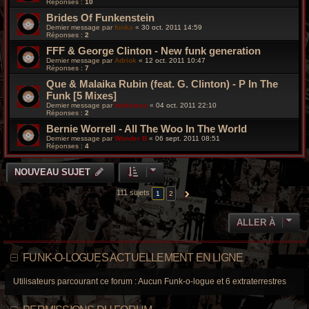
Réponses :
10
Brides Of Funkenstein
Dernier message par
funka
«
30 oct. 2011 14:59
Réponses :
2
FFF & George Clinton - New funk generation
Dernier message par
Adriok
«
12 oct. 2011 10:47
Réponses :
7
Que & Malaika Rubin (feat. G. Clinton) - P In The
Funk [5 Mixes]
Dernier message par
funkiness
«
04 oct. 2011 22:10
Réponses :
2
Bernie Worrell - All The Woo In The World
Dernier message par
Wonder B
«
06 sept. 2011 08:51
Réponses :
4
NOUVEAU SUJET
111 sujets
1
2
SUIVANTE
ALLER À
FUNK-O-LOGUES ACTUELLEMENT EN LIGNE
Utilisateurs parcourant ce forum : Aucun Funk-o-logue et 6 extraterrestres