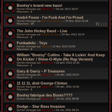
Bootsy's brand new bass!
Dernier message par
Wonder B
«
02 avr. 2012 19:27
Réponses :
2
André Foxxe - I'm Funk And I'm Proud
Dernier message par
Doc Emett Brown
«
25 févr. 2012 23:49
Réponses :
19
1
2
The John Hickey Band – Live
Dernier message par
Funkin' for fun
«
25 févr. 2012 19:15
Réponses :
3
Funkadelic - Toys
Dernier message par
Mutiny
«
12 févr. 2012 23:56
Réponses :
3
William "Bootsy" Collins - Take A Lickin' And Keep
On Kickin' / Shine-O-Myte (No Rap Version)
Dernier message par
Wonder B
«
12 janv. 2012 22:32
Réponses :
1
Gary & Garry – P Treasures
Dernier message par
funkiness
«
24 déc. 2011 03:07
Réponses :
7
11 11 11, dixit George Clinton
Dernier message par
funkiness
«
09 déc. 2011 14:32
Réponses :
2
Bootsy fabrique des Boots????
Dernier message par
Wonder B
«
16 nov. 2011 09:58
Dodge – Star Bass Invasion
Dernier message par
Wonder B
«
01 nov. 2011 09:14