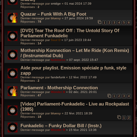
Dernier message par
smidge
«
01 mai 2024 17:39
Réponses :
2
Quazar – Funk With A Big Foot
Dernier message par
bluesy
«
27 janv. 2024 19:59
Réponses :
78
1
2
3
4
5
6
[DVD] Tear The Roof Off : The Untold Story Of
Parliament Funkadelic
Dernier message par
Saul D
«
17 juin 2023 19:44
Réponses :
14
Mothership Konnection – Let Me Ride (Kon Remix)
/ (Instrumental Dub)
Dernier message par
funkiness
«
07 sept. 2022 15:47
Aide pour playlist. Emission spéciale p funk, style
zapp
Dernier message par
fandefunk
«
12 févr. 2022 17:49
Réponses :
2
Parliament - Mothership Connection
Dernier message par
Wonder B
«
02 déc. 2021 20:01
Réponses :
47
1
2
3
4
[Video] Parliament-Funkadelic - Live au Rockpalast
(1985)
Dernier message par
bluesy
«
22 févr. 2021 18:39
Réponses :
18
1
2
Funkadelic – Funky Dollar Bill / (Instr.)
Dernier message par
Wonder B
«
15 févr. 2021 13:36