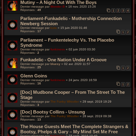
Mutiny – A Night Out With The Boys
Dernier message par
Wonder B
«
16 nov. 2020 15:26
Réponses :
49
1
2
3
4
Parliament-Funkadelic - Mothership Connection
Newberg Session
Dernier message par
kata
«
15 juin 2020 01:46
Réponses :
17
1
2
Parliament – Funkentelechy Vs. The Placebo
Syndrome
Dernier message par
funkiness
«
02 juin 2020 03:30
Réponses :
2
Funkadelic - One Nation Under A Groove
Dernier message par
bluesy
«
02 avr. 2020 11:57
Réponses :
25
1
2
Glenn Goins
Dernier message par
funkiness
«
24 janv. 2020 16:59
Réponses :
16
1
2
[Doc] Mudbone Cooper – From The Street To The
Stage
Dernier message par
The Funky Whistler
«
29 sept. 2019 19:29
Réponses :
3
[Doc] Bootsy Collins - Unsung
Dernier message par
The Funky Whistler
«
28 sept. 2019 09:38
Réponses :
13
The House Guests Meet The Complete Strangers &
Bootsy, Phelps & Gary ‎– My Mind Set Me Free
Dernier message par
funkiness
«
23 sept. 2019 10:49