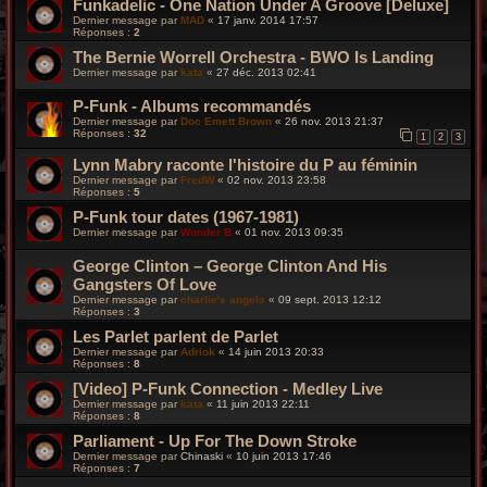
Funkadelic - One Nation Under A Groove [Deluxe]
Dernier message par
MAD
«
17 janv. 2014 17:57
Réponses :
2
The Bernie Worrell Orchestra - BWO Is Landing
Dernier message par
kata
«
27 déc. 2013 02:41
P-Funk - Albums recommandés
Dernier message par
Doc Emett Brown
«
26 nov. 2013 21:37
Réponses :
32
1
2
3
Lynn Mabry raconte l'histoire du P au féminin
Dernier message par
FredW
«
02 nov. 2013 23:58
Réponses :
5
P-Funk tour dates (1967-1981)
Dernier message par
Wonder B
«
01 nov. 2013 09:35
George Clinton – George Clinton And His
Gangsters Of Love
Dernier message par
charlie's angels
«
09 sept. 2013 12:12
Réponses :
3
Les Parlet parlent de Parlet
Dernier message par
Adriok
«
14 juin 2013 20:33
Réponses :
8
[Video] P-Funk Connection - Medley Live
Dernier message par
kata
«
11 juin 2013 22:11
Réponses :
8
Parliament - Up For The Down Stroke
Dernier message par
Chinaski
«
10 juin 2013 17:46
Réponses :
7