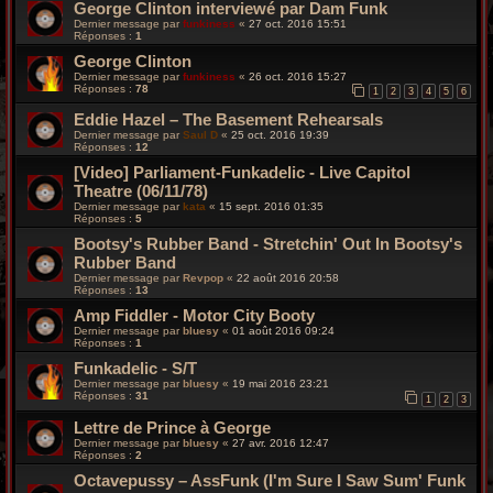
George Clinton interviewé par Dam Funk
Dernier message par
funkiness
«
27 oct. 2016 15:51
Réponses :
1
George Clinton
Dernier message par
funkiness
«
26 oct. 2016 15:27
Réponses :
78
1
2
3
4
5
6
Eddie Hazel – The Basement Rehearsals
Dernier message par
Saul D
«
25 oct. 2016 19:39
Réponses :
12
[Video] Parliament-Funkadelic - Live Capitol
Theatre (06/11/78)
Dernier message par
kata
«
15 sept. 2016 01:35
Réponses :
5
Bootsy's Rubber Band - Stretchin' Out In Bootsy's
Rubber Band
Dernier message par
Revpop
«
22 août 2016 20:58
Réponses :
13
Amp Fiddler - Motor City Booty
Dernier message par
bluesy
«
01 août 2016 09:24
Réponses :
1
Funkadelic - S/T
Dernier message par
bluesy
«
19 mai 2016 23:21
Réponses :
31
1
2
3
Lettre de Prince à George
Dernier message par
bluesy
«
27 avr. 2016 12:47
Réponses :
2
Octavepussy – AssFunk (I'm Sure I Saw Sum' Funk