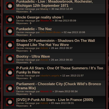
Funkadelic - Live : Meadowbrook, Rochester,
Michigan 12th September 1971
Dernier message par
bluesy
«
30 mai 2013 12:45
Réponses :
5
Uncle George reality show !
Dernier message par
Wonder B
«
30 mai 2013 05:09
Réponses :
5
Funkadelic - The Naz
Dernier message par
Doc Emett Brown
«
02 mai 2013 10:06
Réponses :
2
Brides Of Funkenstein - Shadows On The Wall
Shaped Like The Hat You Wore
Dernier message par
Adriok
«
26 avr. 2013 09:37
Réponses :
1
Bootsy - Ultra Wave
Dernier message par
Adriok
«
26 avr. 2013 09:33
Réponses :
9
P-Funk All Stars - One Of Those Summers / It's Too
Funky In Here
Dernier message par
charlie's angels
«
12 avr. 2013 21:57
Réponses :
5
Parliament - Chocolate City (Chuck Wild's Bronco
Drama Mix)
Dernier message par
Wonder B
«
19 mars 2013 00:34
Réponses :
5
[DVD] P-Funk All Stars - Live In France (2005)
Dernier message par
Adriok
«
05 mars 2013 09:31
Réponses :
4