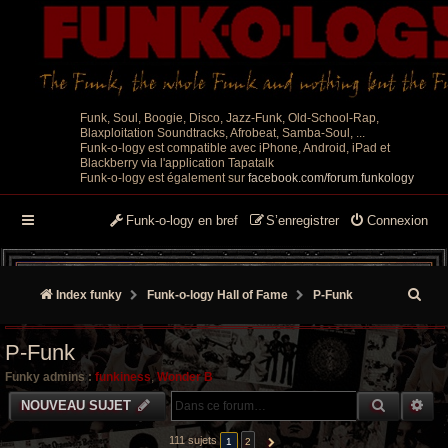
Funk, Soul, Boogie, Disco, Jazz-Funk, Old-School-Rap,
Blaxploitation Soundtracks, Afrobeat, Samba-Soul, ...
Funk-o-logy est compatible avec iPhone, Android, iPad et
Blackberry via l'application Tapatalk
Funk-o-logy est également sur
facebook.com/forum.funkology
Funk-o-logy en bref
S’enregistrer
Connexion
R
Index funky
Funk-o-logy Hall of Fame
P-Funk
e
P-Funk
c
Funky admins :
funkiness
,
Wonder B
h
RECHER
RE
NOUVEAU SUJET
e
111 sujets
1
2
SUIVANTE