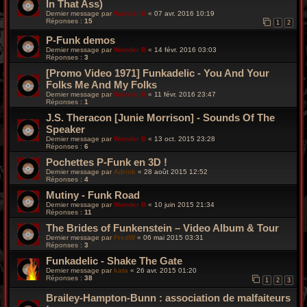
In That Ass)
Dernier message par
Wonder B
«
07 avr. 2016 10:19
Réponses :
15
1
2
P-Funk demos
Dernier message par
Wonder B
«
14 févr. 2016 03:03
Réponses :
3
[Promo Video 1971] Funkadelic - You And Your
Folks Me And My Folks
Dernier message par
Wonder B
«
11 févr. 2016 23:47
Réponses :
1
J.S. Theracon [Junie Morrison] - Sounds Of The
Speaker
Dernier message par
Wonder B
«
13 oct. 2015 23:28
Réponses :
6
Pochettes P-Funk en 3D !
Dernier message par
Adriok
«
28 août 2015 12:52
Réponses :
4
Mutiny - Funk Road
Dernier message par
Wonder B
«
10 juin 2015 21:34
Réponses :
11
The Brides of Funkenstein – Video Album & Tour
Dernier message par
FredW
«
06 mai 2015 03:31
Réponses :
3
Funkadelic - Shake The Gate
Dernier message par
kata
«
26 avr. 2015 01:20
Réponses :
38
1
2
3
Brailey-Hampton-Bunn : association de malfaiteurs