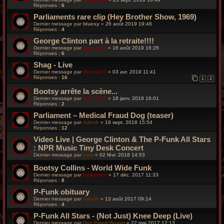
Réponses :
6
Parliaments rare clip (Hey Brother Show, 1969)
Dernier message par
bluesy
«
26 août 2019 19:46
Réponses :
4
George Clinton part à la retraite!!!!
Dernier message par
Wonder B
«
16 août 2019 16:26
Réponses :
6
Shag - Live
Dernier message par
Wonder B
«
03 avr. 2019 11:41
Réponses :
16
1
2
Bootsy arrête la scène...
Dernier message par
Wonder B
«
18 janv. 2019 16:01
Réponses :
2
Parliament – Medical Fraud Dog (teaser)
Dernier message par
Adriok
«
19 sept. 2018 15:54
Réponses :
12
Video Live | George Clinton & The P-Funk All Stars
: NPR Music Tiny Desk Concert
Dernier message par
kata
«
02 févr. 2018 14:53
Bootsy Collins - World Wide Funk
Dernier message par
funkiness
«
17 déc. 2017 11:33
Réponses :
8
P-Funk obituary
Dernier message par
Adriok
«
13 août 2017 09:14
Réponses :
4
P-Funk All Stars - (Not Just) Knee Deep (Live)
Dernier message par
Doc Emett Brown
«
22 mai 2017 12:13