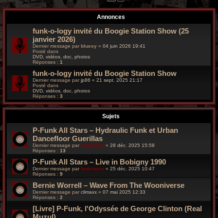
r
Annonces
c
funk-o-logy invité du Boogie Station Show (25
h
janvier 2026)
Dernier message par
bluesy
«
04 juin 2026 19:41
e
Posté dans
DVD, vidéos, doc, photos
Réponses :
1
g
funk-o-logy invité du Boogie Station Show
r
Dernier message par
jp86
«
21 sept. 2025 21:17
Posté dans
DVD, vidéos, doc, photos
o
Réponses :
3
o
Sujets
v
P-Funk All Stars – Hydraulic Funk et Urban
Dancefloor Guerillas
y
Dernier message par
funkiness
«
28 déc. 2025 15:58
Réponses :
13
P-Funk All Stars – Live in Bobigny 1990
Dernier message par
funkiness
«
25 déc. 2025 10:47
Réponses :
9
Bernie Worrell – Wave From The Wooniverse
Dernier message par
climaxx
«
07 mai 2025 12:33
Réponses :
2
[Livre] P-Funk, l'Odyssée de George Clinton (Real
Muzul)