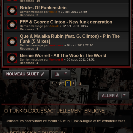
Réponses :
10
Brides Of Funkenstein
Dernier message par
funka
«
30 oct. 2011 14:59
Réponses :
2
FFF & George Clinton - New funk generation
Dernier message par
Adriok
«
12 oct. 2011 10:47
Réponses :
7
Que & Malaika Rubin (feat. G. Clinton) - P In The
Funk [5 Mixes]
Dernier message par
funkiness
«
04 oct. 2011 22:10
Réponses :
2
Bernie Worrell - All The Woo In The World
Dernier message par
Wonder B
«
06 sept. 2011 08:51
Réponses :
4
NOUVEAU SUJET
111 sujets
1
2
SUIVANTE
ALLER À
FUNK-O-LOGUES ACTUELLEMENT EN LIGNE
Utilisateurs parcourant ce forum : Aucun Funk-o-logue et 85 extraterrestres