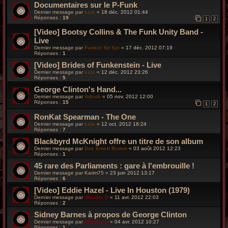
Documentaires sur le P-Funk
Dernier message par
kata
«
18 déc. 2012 01:44
Réponses :
19
1
2
[Video] Bootsy Collins & The Funk Unity Band -
Live
Dernier message par
Funkin' for fun
«
17 déc. 2012 07:19
Réponses :
1
[Video] Brides of Funkenstein - Live
Dernier message par
kata
«
12 déc. 2012 23:26
Réponses :
5
George Clinton's Hand...
Dernier message par
Adriok
«
05 nov. 2012 12:00
Réponses :
15
1
2
RonKat Spearman - The One
Dernier message par
kata
«
12 oct. 2012 18:24
Réponses :
7
Blackbyrd McKnight offre un titre de son album
Dernier message par
Doc Emett Brown
«
03 août 2012 12:23
Réponses :
1
45 rare des Parliaments : gare à l'embrouille !
Dernier message par
Karim75
«
23 juin 2012 13:17
Réponses :
6
[Video] Eddie Hazel - Live In Houston (1979)
Dernier message par
Wonder B
«
11 avr. 2012 22:03
Réponses :
2
Sidney Barnes à propos de George Clinton
Dernier message par
Wonder B
«
04 avr. 2012 10:27
Réponses :
1