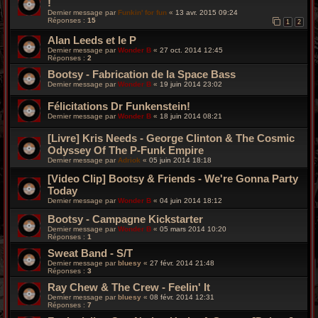
!
Dernier message par
Funkin' for fun
«
13 avr. 2015 09:24
Réponses :
15
1
2
Alan Leeds et le P
Dernier message par
Wonder B
«
27 oct. 2014 12:45
Réponses :
2
Bootsy - Fabrication de la Space Bass
Dernier message par
Wonder B
«
19 juin 2014 23:02
Félicitations Dr Funkenstein!
Dernier message par
Wonder B
«
18 juin 2014 08:21
[Livre] Kris Needs - George Clinton & The Cosmic
Odyssey Of The P-Funk Empire
Dernier message par
Adriok
«
05 juin 2014 18:18
[Video Clip] Bootsy & Friends - We're Gonna Party
Today
Dernier message par
Wonder B
«
04 juin 2014 18:12
Bootsy - Campagne Kickstarter
Dernier message par
Wonder B
«
05 mars 2014 10:20
Réponses :
1
Sweat Band - S/T
Dernier message par
bluesy
«
27 févr. 2014 21:48
Réponses :
3
Ray Chew & The Crew - Feelin' It
Dernier message par
bluesy
«
08 févr. 2014 12:31
Réponses :
7