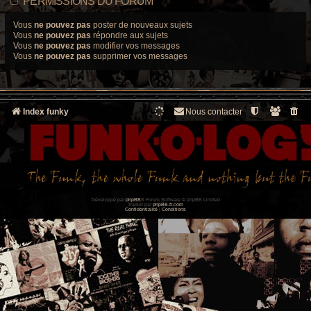
PERMISSIONS DU FORUM
Vous
ne pouvez pas
poster de nouveaux sujets
Vous
ne pouvez pas
répondre aux sujets
Vous
ne pouvez pas
modifier vos messages
Vous
ne pouvez pas
supprimer vos messages
Index funky
Nous contacter
Développé par
phpBB
® Forum Software © phpBB Limited
Traduit par
phpBB-fr.com
Confidentialité
|
Conditions