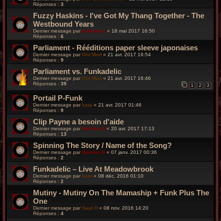
Réponses :
3
Fuzzy Haskins - I've Got My Thang Together - The
Westbound Years
Dernier message par
funkiness
«
18 mai 2017 16:50
Réponses :
6
Parliament - Rééditions paper sleeve japonaises
Dernier message par
Old Mod
«
21 avr. 2017 16:54
Réponses :
9
Parliament vs. Funkadelic
Dernier message par
Old Mod
«
21 avr. 2017 16:46
Réponses :
39
1
2
3
Portail P-Funk
Dernier message par
kata
«
21 avr. 2017 01:46
Réponses :
9
Clip Payne a besoin d'aide
Dernier message par
Wonder B
«
20 avr. 2017 17:13
Réponses :
13
Spinning The Story / Name of the Song?
Dernier message par
Wonder B
«
07 janv. 2017 00:36
Réponses :
2
Funkadelic – Live At Meadowbrook
Dernier message par
kata
«
08 déc. 2016 01:10
Réponses :
2
Mutiny - Mutiny On The Mamaship + Funk Plus The
One
Dernier message par
Saul D
«
08 nov. 2016 14:20
Réponses :
4