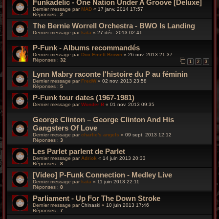
Funkadelic - One Nation Under A Groove [Deluxe]
Dernier message par
MAD
«
17 janv. 2014 17:57
Réponses :
2
The Bernie Worrell Orchestra - BWO Is Landing
Dernier message par
kata
«
27 déc. 2013 02:41
P-Funk - Albums recommandés
Dernier message par
Doc Emett Brown
«
26 nov. 2013 21:37
Réponses :
32
1
2
3
Lynn Mabry raconte l'histoire du P au féminin
Dernier message par
FredW
«
02 nov. 2013 23:58
Réponses :
5
P-Funk tour dates (1967-1981)
Dernier message par
Wonder B
«
01 nov. 2013 09:35
George Clinton – George Clinton And His
Gangsters Of Love
Dernier message par
charlie's angels
«
09 sept. 2013 12:12
Réponses :
3
Les Parlet parlent de Parlet
Dernier message par
Adriok
«
14 juin 2013 20:33
Réponses :
8
[Video] P-Funk Connection - Medley Live
Dernier message par
kata
«
11 juin 2013 22:11
Réponses :
8
Parliament - Up For The Down Stroke
Dernier message par
Chinaski
«
10 juin 2013 17:46
Réponses :
7