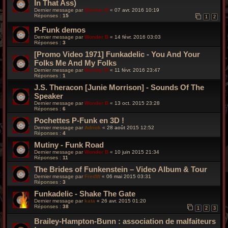
In That Ass)
Dernier message par
Wonder B
«
07 avr. 2016 10:19
Réponses :
15
1
2
P-Funk demos
Dernier message par
Wonder B
«
14 févr. 2016 03:03
Réponses :
3
[Promo Video 1971] Funkadelic - You And Your
Folks Me And My Folks
Dernier message par
Wonder B
«
11 févr. 2016 23:47
Réponses :
1
J.S. Theracon [Junie Morrison] - Sounds Of The
Speaker
Dernier message par
Wonder B
«
13 oct. 2015 23:28
Réponses :
6
Pochettes P-Funk en 3D !
Dernier message par
Adriok
«
28 août 2015 12:52
Réponses :
4
Mutiny - Funk Road
Dernier message par
Wonder B
«
10 juin 2015 21:34
Réponses :
11
The Brides of Funkenstein – Video Album & Tour
Dernier message par
FredW
«
06 mai 2015 03:31
Réponses :
3
Funkadelic - Shake The Gate
Dernier message par
kata
«
26 avr. 2015 01:20
Réponses :
38
1
2
3
Brailey-Hampton-Bunn : association de malfaiteurs