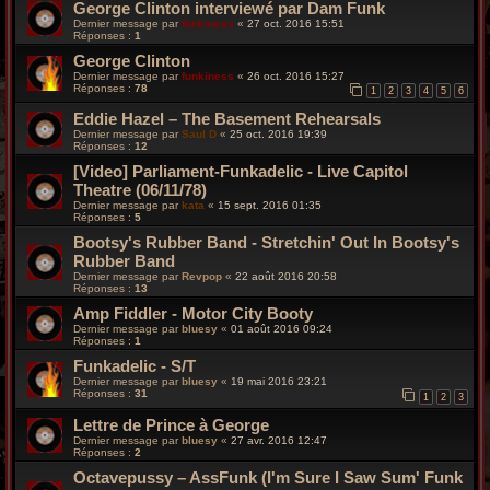
George Clinton interviewé par Dam Funk
Dernier message par
funkiness
«
27 oct. 2016 15:51
Réponses :
1
George Clinton
Dernier message par
funkiness
«
26 oct. 2016 15:27
Réponses :
78
1
2
3
4
5
6
Eddie Hazel – The Basement Rehearsals
Dernier message par
Saul D
«
25 oct. 2016 19:39
Réponses :
12
[Video] Parliament-Funkadelic - Live Capitol
Theatre (06/11/78)
Dernier message par
kata
«
15 sept. 2016 01:35
Réponses :
5
Bootsy's Rubber Band - Stretchin' Out In Bootsy's
Rubber Band
Dernier message par
Revpop
«
22 août 2016 20:58
Réponses :
13
Amp Fiddler - Motor City Booty
Dernier message par
bluesy
«
01 août 2016 09:24
Réponses :
1
Funkadelic - S/T
Dernier message par
bluesy
«
19 mai 2016 23:21
Réponses :
31
1
2
3
Lettre de Prince à George
Dernier message par
bluesy
«
27 avr. 2016 12:47
Réponses :
2
Octavepussy – AssFunk (I'm Sure I Saw Sum' Funk