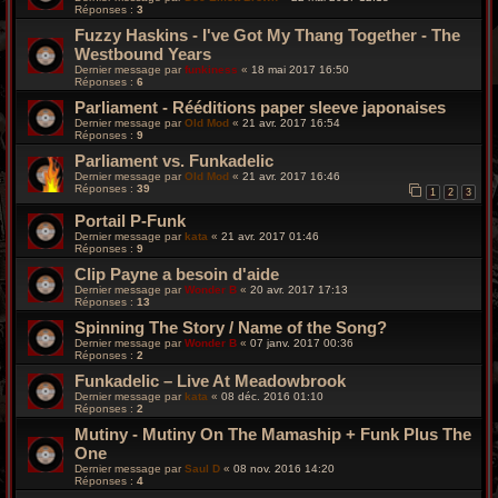
Réponses :
3
Fuzzy Haskins - I've Got My Thang Together - The
Westbound Years
Dernier message par
funkiness
«
18 mai 2017 16:50
Réponses :
6
Parliament - Rééditions paper sleeve japonaises
Dernier message par
Old Mod
«
21 avr. 2017 16:54
Réponses :
9
Parliament vs. Funkadelic
Dernier message par
Old Mod
«
21 avr. 2017 16:46
Réponses :
39
1
2
3
Portail P-Funk
Dernier message par
kata
«
21 avr. 2017 01:46
Réponses :
9
Clip Payne a besoin d'aide
Dernier message par
Wonder B
«
20 avr. 2017 17:13
Réponses :
13
Spinning The Story / Name of the Song?
Dernier message par
Wonder B
«
07 janv. 2017 00:36
Réponses :
2
Funkadelic – Live At Meadowbrook
Dernier message par
kata
«
08 déc. 2016 01:10
Réponses :
2
Mutiny - Mutiny On The Mamaship + Funk Plus The
One
Dernier message par
Saul D
«
08 nov. 2016 14:20
Réponses :
4