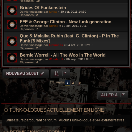
Réponses :
10
Brides Of Funkenstein
Dernier message par
funka
«
30 oct. 2011 14:59
Réponses :
2
FFF & George Clinton - New funk generation
Dernier message par
Adriok
«
12 oct. 2011 10:47
Réponses :
7
Que & Malaika Rubin (feat. G. Clinton) - P In The
Funk [5 Mixes]
Dernier message par
funkiness
«
04 oct. 2011 22:10
Réponses :
2
Bernie Worrell - All The Woo In The World
Dernier message par
Wonder B
«
06 sept. 2011 08:51
Réponses :
4
NOUVEAU SUJET
111 sujets
1
2
SUIVANTE
ALLER À
FUNK-O-LOGUES ACTUELLEMENT EN LIGNE
Utilisateurs parcourant ce forum : Aucun Funk-o-logue et 44 extraterrestres