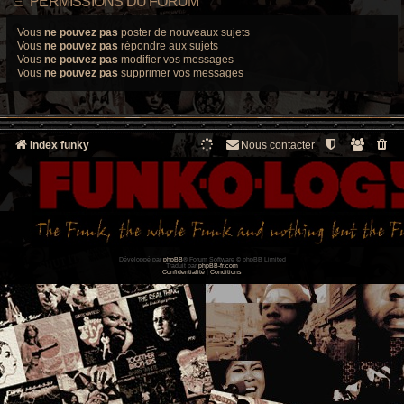
PERMISSIONS DU FORUM
Vous
ne pouvez pas
poster de nouveaux sujets
Vous
ne pouvez pas
répondre aux sujets
Vous
ne pouvez pas
modifier vos messages
Vous
ne pouvez pas
supprimer vos messages
Index funky
Nous contacter
Développé par
phpBB
® Forum Software © phpBB Limited
Traduit par
phpBB-fr.com
Confidentialité
|
Conditions