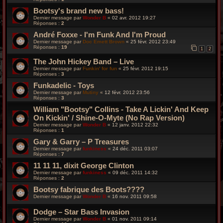
Bootsy's brand new bass!
Dernier message par
Wonder B
«
02 avr. 2012 19:27
Réponses :
2
André Foxxe - I'm Funk And I'm Proud
Dernier message par
Doc Emett Brown
«
25 févr. 2012 23:49
Réponses :
19
1
2
The John Hickey Band – Live
Dernier message par
Funkin' for fun
«
25 févr. 2012 19:15
Réponses :
3
Funkadelic - Toys
Dernier message par
Mutiny
«
12 févr. 2012 23:56
Réponses :
3
William "Bootsy" Collins - Take A Lickin' And Keep
On Kickin' / Shine-O-Myte (No Rap Version)
Dernier message par
Wonder B
«
12 janv. 2012 22:32
Réponses :
1
Gary & Garry – P Treasures
Dernier message par
funkiness
«
24 déc. 2011 03:07
Réponses :
7
11 11 11, dixit George Clinton
Dernier message par
funkiness
«
09 déc. 2011 14:32
Réponses :
2
Bootsy fabrique des Boots????
Dernier message par
Wonder B
«
16 nov. 2011 09:58
Dodge – Star Bass Invasion
Dernier message par
Wonder B
«
01 nov. 2011 09:14