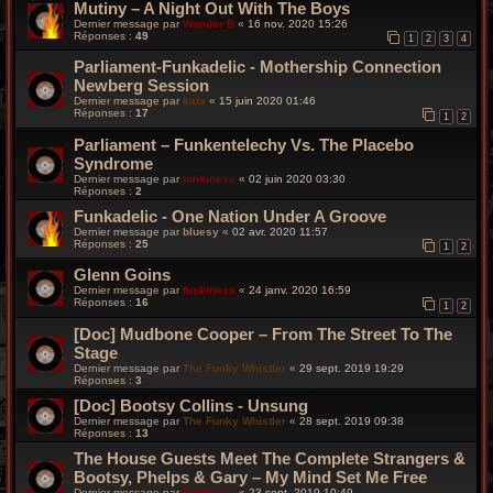
Mutiny – A Night Out With The Boys
Dernier message par
Wonder B
«
16 nov. 2020 15:26
Réponses :
49
1
2
3
4
Parliament-Funkadelic - Mothership Connection
Newberg Session
Dernier message par
kata
«
15 juin 2020 01:46
Réponses :
17
1
2
Parliament – Funkentelechy Vs. The Placebo
Syndrome
Dernier message par
funkiness
«
02 juin 2020 03:30
Réponses :
2
Funkadelic - One Nation Under A Groove
Dernier message par
bluesy
«
02 avr. 2020 11:57
Réponses :
25
1
2
Glenn Goins
Dernier message par
funkiness
«
24 janv. 2020 16:59
Réponses :
16
1
2
[Doc] Mudbone Cooper – From The Street To The
Stage
Dernier message par
The Funky Whistler
«
29 sept. 2019 19:29
Réponses :
3
[Doc] Bootsy Collins - Unsung
Dernier message par
The Funky Whistler
«
28 sept. 2019 09:38
Réponses :
13
The House Guests Meet The Complete Strangers &
Bootsy, Phelps & Gary ‎– My Mind Set Me Free
Dernier message par
funkiness
«
23 sept. 2019 10:49