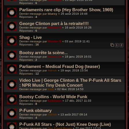
Réponses :
6
Parliaments rare clip (Hey Brother Show, 1969)
Dernier message par
bluesy
«
26 août 2019 19:46
Réponses :
4
George Clinton part à la retraite!!!!
Dernier message par
Wonder B
«
16 août 2019 16:26
Réponses :
6
Shag - Live
Dernier message par
Wonder B
«
03 avr. 2019 11:41
Réponses :
16
1
2
Bootsy arrête la scène...
Dernier message par
Wonder B
«
18 janv. 2019 16:01
Réponses :
2
Parliament – Medical Fraud Dog (teaser)
Dernier message par
Adriok
«
19 sept. 2018 15:54
Réponses :
12
Video Live | George Clinton & The P-Funk All Stars
: NPR Music Tiny Desk Concert
Dernier message par
kata
«
02 févr. 2018 14:53
Bootsy Collins - World Wide Funk
Dernier message par
funkiness
«
17 déc. 2017 11:33
Réponses :
8
P-Funk obituary
Dernier message par
Adriok
«
13 août 2017 09:14
Réponses :
4
P-Funk All Stars - (Not Just) Knee Deep (Live)
Dernier message par
Doc Emett Brown
«
22 mai 2017 12:13