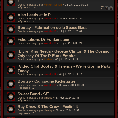
!
Dernier message par
Funkin' for fun
«
13 avr. 2015 09:24
Réponses :
15
1
2
Alan Leeds et le P
Dernier message par
Wonder B
«
27 oct. 2014 12:45
Réponses :
2
Bootsy - Fabrication de la Space Bass
Dernier message par
Wonder B
«
19 juin 2014 23:02
Félicitations Dr Funkenstein!
Dernier message par
Wonder B
«
18 juin 2014 08:21
[Livre] Kris Needs - George Clinton & The Cosmic
Odyssey Of The P-Funk Empire
Dernier message par
Adriok
«
05 juin 2014 18:18
[Video Clip] Bootsy & Friends - We're Gonna Party
Today
Dernier message par
Wonder B
«
04 juin 2014 18:12
Bootsy - Campagne Kickstarter
Dernier message par
Wonder B
«
05 mars 2014 10:20
Réponses :
1
Sweat Band - S/T
Dernier message par
bluesy
«
27 févr. 2014 21:48
Réponses :
3
Ray Chew & The Crew - Feelin' It
Dernier message par
bluesy
«
08 févr. 2014 12:31
Réponses :
7