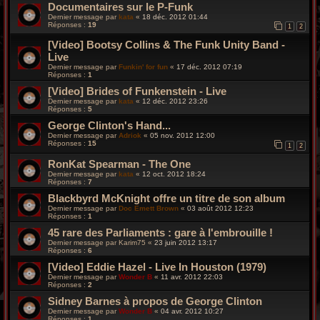
Documentaires sur le P-Funk
Dernier message par
kata
«
18 déc. 2012 01:44
Réponses :
19
1
2
[Video] Bootsy Collins & The Funk Unity Band -
Live
Dernier message par
Funkin' for fun
«
17 déc. 2012 07:19
Réponses :
1
[Video] Brides of Funkenstein - Live
Dernier message par
kata
«
12 déc. 2012 23:26
Réponses :
5
George Clinton's Hand...
Dernier message par
Adriok
«
05 nov. 2012 12:00
Réponses :
15
1
2
RonKat Spearman - The One
Dernier message par
kata
«
12 oct. 2012 18:24
Réponses :
7
Blackbyrd McKnight offre un titre de son album
Dernier message par
Doc Emett Brown
«
03 août 2012 12:23
Réponses :
1
45 rare des Parliaments : gare à l'embrouille !
Dernier message par
Karim75
«
23 juin 2012 13:17
Réponses :
6
[Video] Eddie Hazel - Live In Houston (1979)
Dernier message par
Wonder B
«
11 avr. 2012 22:03
Réponses :
2
Sidney Barnes à propos de George Clinton
Dernier message par
Wonder B
«
04 avr. 2012 10:27
Réponses :
1