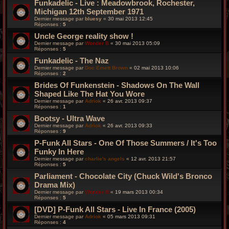
Funkadelic - Live : Meadowbrook, Rochester,
Michigan 12th September 1971
Dernier message par
bluesy
«
30 mai 2013 12:45
Réponses :
5
Uncle George reality show !
Dernier message par
Wonder B
«
30 mai 2013 05:09
Réponses :
5
Funkadelic - The Naz
Dernier message par
Doc Emett Brown
«
02 mai 2013 10:06
Réponses :
2
Brides Of Funkenstein - Shadows On The Wall
Shaped Like The Hat You Wore
Dernier message par
Adriok
«
26 avr. 2013 09:37
Réponses :
1
Bootsy - Ultra Wave
Dernier message par
Adriok
«
26 avr. 2013 09:33
Réponses :
9
P-Funk All Stars - One Of Those Summers / It's Too
Funky In Here
Dernier message par
charlie's angels
«
12 avr. 2013 21:57
Réponses :
5
Parliament - Chocolate City (Chuck Wild's Bronco
Drama Mix)
Dernier message par
Wonder B
«
19 mars 2013 00:34
Réponses :
5
[DVD] P-Funk All Stars - Live In France (2005)
Dernier message par
Adriok
«
05 mars 2013 09:31
Réponses :
4