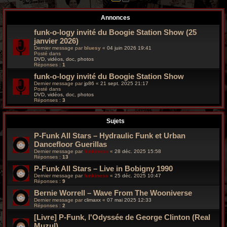
r
Annonces
c
funk-o-logy invité du Boogie Station Show (25
h
janvier 2026)
Dernier message par
bluesy
«
04 juin 2026 19:41
e
Posté dans
DVD, vidéos, doc, photos
Réponses :
1
g
funk-o-logy invité du Boogie Station Show
r
Dernier message par
jp86
«
21 sept. 2025 21:17
Posté dans
DVD, vidéos, doc, photos
o
Réponses :
3
o
Sujets
v
P-Funk All Stars – Hydraulic Funk et Urban
Dancefloor Guerillas
y
Dernier message par
funkiness
«
28 déc. 2025 15:58
Réponses :
13
P-Funk All Stars – Live in Bobigny 1990
Dernier message par
funkiness
«
25 déc. 2025 10:47
Réponses :
9
Bernie Worrell – Wave From The Wooniverse
Dernier message par
climaxx
«
07 mai 2025 12:33
Réponses :
2
[Livre] P-Funk, l'Odyssée de George Clinton (Real
Muzul)