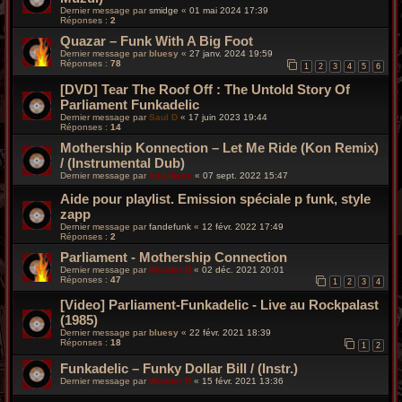
Dernier message par
smidge
«
01 mai 2024 17:39
Réponses :
2
Quazar – Funk With A Big Foot
Dernier message par
bluesy
«
27 janv. 2024 19:59
Réponses :
78
1
2
3
4
5
6
[DVD] Tear The Roof Off : The Untold Story Of
Parliament Funkadelic
Dernier message par
Saul D
«
17 juin 2023 19:44
Réponses :
14
Mothership Konnection – Let Me Ride (Kon Remix)
/ (Instrumental Dub)
Dernier message par
funkiness
«
07 sept. 2022 15:47
Aide pour playlist. Emission spéciale p funk, style
zapp
Dernier message par
fandefunk
«
12 févr. 2022 17:49
Réponses :
2
Parliament - Mothership Connection
Dernier message par
Wonder B
«
02 déc. 2021 20:01
Réponses :
47
1
2
3
4
[Video] Parliament-Funkadelic - Live au Rockpalast
(1985)
Dernier message par
bluesy
«
22 févr. 2021 18:39
Réponses :
18
1
2
Funkadelic – Funky Dollar Bill / (Instr.)
Dernier message par
Wonder B
«
15 févr. 2021 13:36