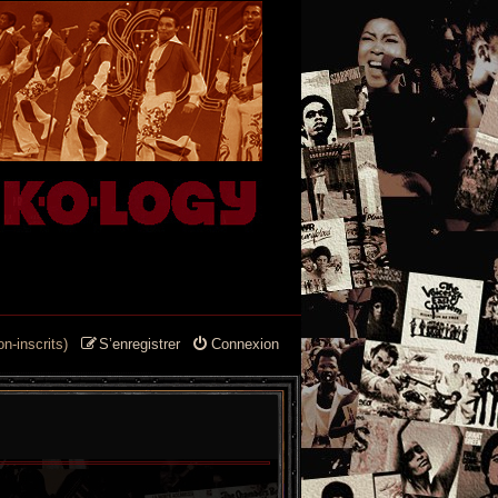
n-inscrits)
S’enregistrer
Connexion