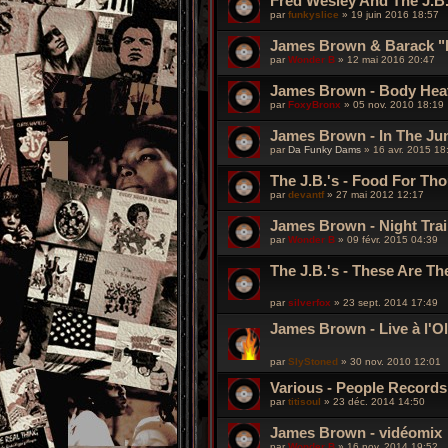
Fred Wesley And The J.B
par
funkyslice
»
19 juin 2016 18:57
James Brown & Barack "
par
Wonder B
»
12 mai 2016 20:47
James Brown - Body Heat
par
FoxyBronx
»
05 nov. 2010 18:19
James Brown - In The Ju
par
Da Funky Dams
»
16 avr. 2015 18
The J.B.'s - Food For Tho
par
devantf
»
27 mai 2012 12:17
James Brown - Night Trai
par
Wonder B
»
09 févr. 2015 04:39
The J.B.'s - These Are Th
par
silverfox
»
23 sept. 2014 17:49
James Brown - Live à l'O
par
SlyStoned
»
30 nov. 2010 12:01
Various - People Records
par
titisoul
»
23 déc. 2014 14:50
James Brown - vidéomix
par
Wonder B
»
16 nov. 2014 19:52