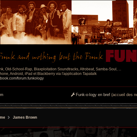
nk, Old-School-Rap, Blaxploitation Soundtracks, Afrobeat, Samba-Soul, ...
one, Android, iPad et Blackberry via l'application Tapatalk
ebook.com/forum.funkology
um
Funk-o-logy en bref
(accueil des no
ame
James Brown