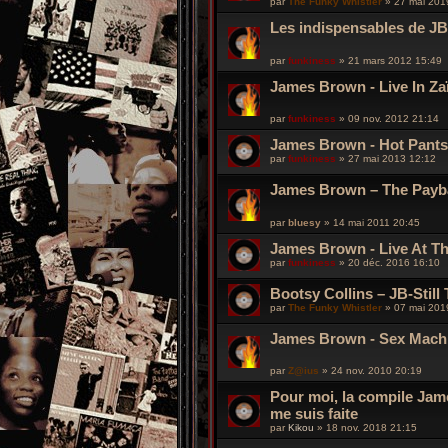
par
The Funky Whistler
»
27 mai 201
Les indispensables de JB
par
funkiness
»
21 mars 2012 15:49
James Brown - Live In Za
par
funkiness
»
09 nov. 2012 21:14
James Brown - Hot Pants
par
funkiness
»
27 mai 2013 12:12
James Brown – The Payb
par
bluesy
»
14 mai 2011 20:45
James Brown - Live At Th
par
funkiness
»
20 déc. 2016 16:10
Bootsy Collins – JB-Still
par
The Funky Whistler
»
07 mai 201
James Brown - Sex Mach
par
Z@ius
»
24 nov. 2010 20:19
Pour moi, la compile Jame
me suis faite
par
Kikou
»
18 nov. 2018 21:15