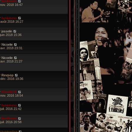
r
funkiness
 nov. 2018 16:47
r
funkiness
 août 2018 16:27
r
josselin
 juin 2018 15:36
r
Nicoelie
 avr. 2018 23:31
r
Nicoelie
 avr. 2018 21:27
r
Revpop
 déc. 2016 19:36
r
Wonder B
 nov. 2016 18:54
r
funkiness
juil. 2016 21:42
r
funkiness
juil. 2016 20:58
r
funkyslice