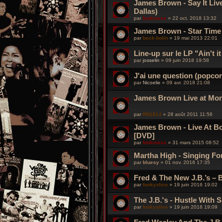
James Brown - Say It Live
Dallas)
par
funkiness
»
22 oct. 2018 13:32
James Brown - Star Time
par
beck-bolin
»
19 mai 2013 22:01
Line-up sur le LP "Ain't i
par
josselin
»
09 juin 2018 19:58
J'ai une question (popcor
par
Nicoelie
»
09 avr. 2018 21:08
James Brown Live at Mon
par
RN1814
»
28 août 2011 11:56
James Brown - Live At B
[DVD]
par
funkiness
»
31 mars 2015 08:52
Martha High - Singing F
par
bluesy
»
01 nov. 2016 17:35
Fred & The New J.B.’s – 
par
funkyslice
»
19 juin 2016 19:02
The J.B.'s - Hustle With 
par
funkyslice
»
19 juin 2016 19:09