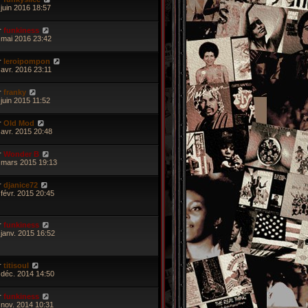
 juin 2016 18:57
r
funkiness
 mai 2016 23:42
r
leroipompon
 avr. 2016 23:11
r
franky
 juin 2015 11:52
r
Old Mod
 avr. 2015 20:48
r
Wonder B
 mars 2015 19:13
r
djanice72
 févr. 2015 20:45
r
funkiness
 janv. 2015 16:52
r
titisoul
 déc. 2014 14:50
r
funkiness
 nov. 2014 10:31