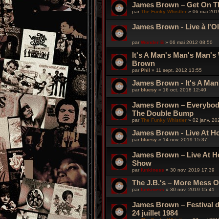
James Brown – Get On T
par
The Funky Whistler
»
06 mai 201
James Brown - Live à l'O
par
Wonder B
»
06 mai 2012 08:50
It's A Man's Man's Man's
Brown
par
Phil
»
11 sept. 2012 13:55
James Brown - It's A Ma
par
bluesy
»
16 oct. 2018 12:40
James Brown ‎– Everybod
The Double Bump
par
The Funky Whistler
»
02 janv. 20
James Brown ‎- Live At H
par
bluesy
»
14 nov. 2019 15:37
James Brown ‎– Live At H
Show
par
funkiness
»
30 nov. 2019 17:39
The J.B.'s ‎– More Mess 
par
funkiness
»
30 nov. 2019 15:41
James Brown – Festival d
24 juillet 1984