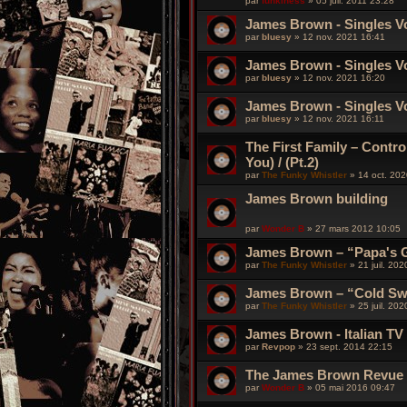
par
funkiness
»
05 juil. 2011 23:28
James Brown - Singles Vol
par
bluesy
»
12 nov. 2021 16:41
James Brown - Singles Vol
par
bluesy
»
12 nov. 2021 16:20
James Brown - Singles Vol
par
bluesy
»
12 nov. 2021 16:11
The First Family – Contr
You) / (Pt.2)
par
The Funky Whistler
»
14 oct. 202
James Brown building
par
Wonder B
»
27 mars 2012 10:05
James Brown – “Papa's 
par
The Funky Whistler
»
21 juil. 20
James Brown – “Cold Sw
par
The Funky Whistler
»
25 juil. 20
James Brown - Italian T
par
Revpop
»
23 sept. 2014 22:15
The James Brown Revue -
par
Wonder B
»
05 mai 2016 09:47