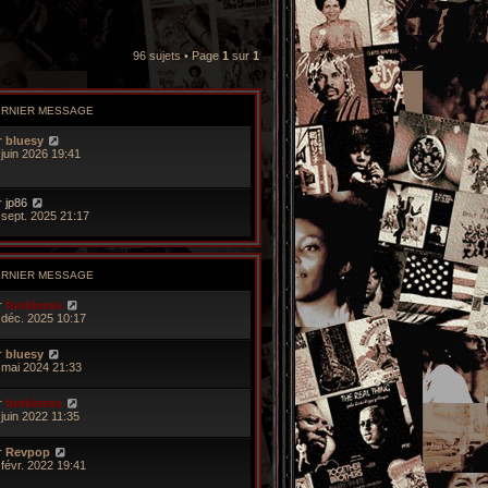
96 sujets • Page
1
sur
1
ERNIER MESSAGE
r
bluesy
 juin 2026 19:41
r
jp86
 sept. 2025 21:17
ERNIER MESSAGE
r
funkiness
 déc. 2025 10:17
r
bluesy
 mai 2024 21:33
r
funkiness
 juin 2022 11:35
r
Revpop
 févr. 2022 19:41