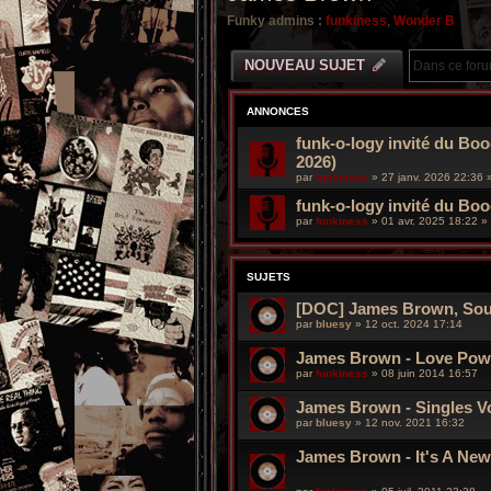
Funky admins :
funkiness
,
Wonder B
NOUVEAU SUJET
ANNONCES
funk-o-logy invité du Boo
2026)
par
funkiness
»
27 janv. 2026 22:36
»
funk-o-logy invité du Bo
par
funkiness
»
01 avr. 2025 18:22
» 
SUJETS
[DOC] James Brown, Soul
par
bluesy
»
12 oct. 2024 17:14
James Brown - Love Powe
par
funkiness
»
08 juin 2014 16:57
James Brown - Singles Vol
par
bluesy
»
12 nov. 2021 16:32
James Brown - It's A Ne