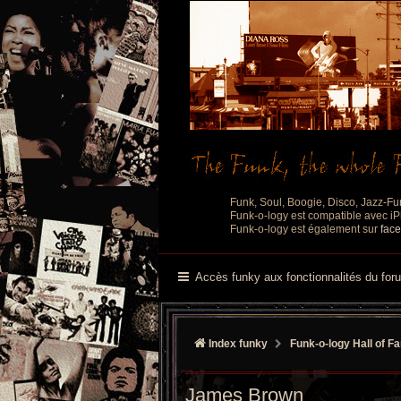
Funk, Soul, Boogie, Disco, Jazz-Fu
Funk-o-logy est compatible avec iPh
Funk-o-logy est également sur
fac
Accès funky aux fonctionnalités du for
Index funky
Funk-o-logy Hall of F
James Brown