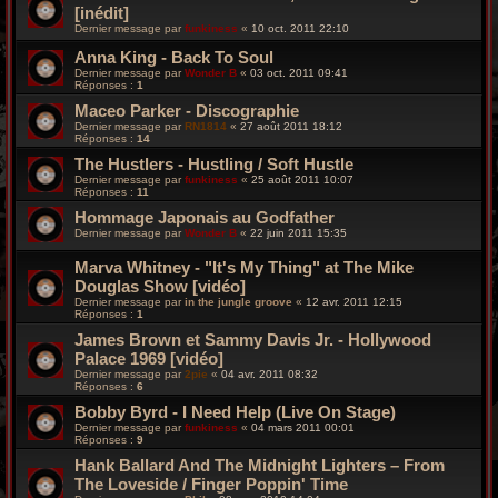
[inédit]
Dernier message par
funkiness
«
10 oct. 2011 22:10
Anna King - Back To Soul
Dernier message par
Wonder B
«
03 oct. 2011 09:41
Réponses :
1
Maceo Parker - Discographie
Dernier message par
RN1814
«
27 août 2011 18:12
Réponses :
14
The Hustlers - Hustling / Soft Hustle
Dernier message par
funkiness
«
25 août 2011 10:07
Réponses :
11
Hommage Japonais au Godfather
Dernier message par
Wonder B
«
22 juin 2011 15:35
Marva Whitney - "It's My Thing" at The Mike
Douglas Show [vidéo]
Dernier message par
in the jungle groove
«
12 avr. 2011 12:15
Réponses :
1
James Brown et Sammy Davis Jr. - Hollywood
Palace 1969 [vidéo]
Dernier message par
2pie
«
04 avr. 2011 08:32
Réponses :
6
Bobby Byrd - I Need Help (Live On Stage)
Dernier message par
funkiness
«
04 mars 2011 00:01
Réponses :
9
Hank Ballard And The Midnight Lighters ‎– From
The Loveside / Finger Poppin' Time