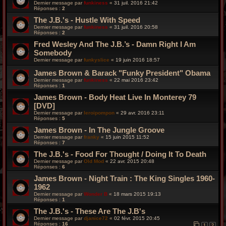
Dernier message par
funkiness
«
31 juil. 2016 21:42
Réponses :
2
The J.B.'s - Hustle With Speed
Dernier message par
funkiness
«
31 juil. 2016 20:58
Réponses :
2
Fred Wesley And The J.B.’s - Damn Right I Am
Somebody
Dernier message par
funkyslice
«
19 juin 2016 18:57
James Brown & Barack "Funky President" Obama
Dernier message par
funkiness
«
22 mai 2016 23:42
Réponses :
1
James Brown - Body Heat Live In Monterey 79
[DVD]
Dernier message par
leroipompon
«
29 avr. 2016 23:11
Réponses :
5
James Brown - In The Jungle Groove
Dernier message par
franky
«
15 juin 2015 11:52
Réponses :
7
The J.B.'s - Food For Thought / Doing It To Death
Dernier message par
Old Mod
«
22 avr. 2015 20:48
Réponses :
6
James Brown - Night Train : The King Singles 1960-
1962
Dernier message par
Wonder B
«
18 mars 2015 19:13
Réponses :
1
The J.B.'s - These Are The J.B's
Dernier message par
djanice72
«
02 févr. 2015 20:45
Réponses :
16
1
2