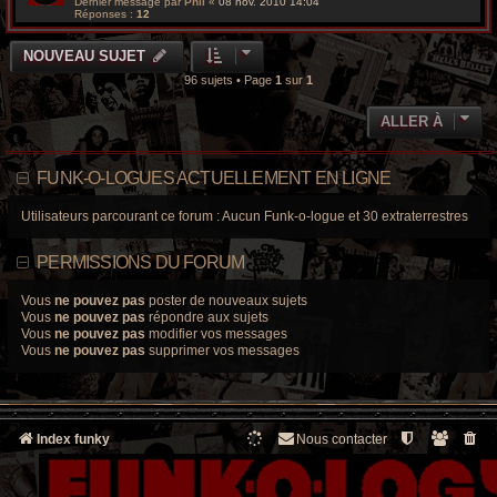
Dernier message par
Phil
«
08 nov. 2010 14:04
Réponses :
12
NOUVEAU SUJET
96 sujets • Page
1
sur
1
ALLER À
FUNK-O-LOGUES ACTUELLEMENT EN LIGNE
Utilisateurs parcourant ce forum : Aucun Funk-o-logue et 30 extraterrestres
PERMISSIONS DU FORUM
Vous
ne pouvez pas
poster de nouveaux sujets
Vous
ne pouvez pas
répondre aux sujets
Vous
ne pouvez pas
modifier vos messages
Vous
ne pouvez pas
supprimer vos messages
Index funky
Nous contacter