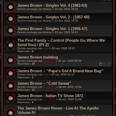
James Brown - Singles Vol. 4 (1962-63)
Dernier message par
bluesy
«
12 nov. 2021 16:41
James Brown - Singles Vol. 2 - (1957-60)
Dernier message par
bluesy
«
12 nov. 2021 16:20
James Brown - Singles Vol. 1 (1956-57)
Dernier message par
bluesy
«
12 nov. 2021 16:11
The First Family – Control (People Go Where We
Send You) / (Pt.2)
Dernier message par
kata
«
03 nov. 2020 23:37
Réponses :
6
James Brown building
Dernier message par
Wonder B
«
30 oct. 2020 09:20
Réponses :
16
1
2
James Brown – “Papa's Got A Brand New Bag”
Dernier message par
kata
«
07 oct. 2020 02:17
Réponses :
6
James Brown – “Cold Sweat”
Dernier message par
funkiness
«
04 oct. 2020 16:54
Réponses :
11
James Brown - Italian TV Show 1971
Dernier message par
funkiness
«
04 oct. 2020 16:48
Réponses :
2
The James Brown Revue - Live At The Apollo
Volume IV