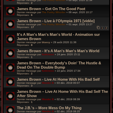
Dernier message par
The Funky Whistler
«
06 sept. 2020 11:34
Réponses :
2
James Brown – Get On The Good Foot
Dernier message par
The Funky Whistler
«
06 sept. 2020 10:17
Réponses :
6
James Brown - Live à l'Olympia 1971 [vidéo]
Dernier message par
The Funky Whistler
«
01 sept. 2020 13:27
Réponses :
17
1
2
It's A Man's Man's Man's World - Animation sur
James Brown
Dernier message par
bluesy
«
29 août 2020 11:36
Réponses :
8
James Brown - It's A Man's Man's Man's World
Dernier message par
funkiness
«
24 janv. 2020 15:11
Réponses :
1
James Brown ‎– Everybody's Doin' The Hustle &
Dead On The Double Bump
Dernier message par
funkiness
«
22 janv. 2020 17:34
Réponses :
2
James Brown ‎- Live At Home With His Bad Self
Dernier message par
Wonder B
«
03 déc. 2019 00:07
Réponses :
3
James Brown ‎– Live At Home With His Bad Self The
After Show
Dernier message par
Wonder B
«
02 déc. 2019 08:39
Réponses :
1
The J.B.'s ‎– More Mess On My Thing
Dernier message par
Wonder B
«
02 déc. 2019 08:35