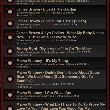
Dernier message par
in the jungle groove
«
22 mai 2013 21:59
Réponses :
12
James Brown - Live At The Garden
Dernier message par
hermes
«
18 mai 2013 15:00
Réponses :
9
James Brown - Live In Paris 1981 [vidéo]
Dernier message par
Wonder B
«
08 mai 2013 17:59
Réponses :
2
James Brown & Lyn Collins - What My Baby Needs
Now… / This Girl's In Love With You
Dernier message par
silverfox
«
17 mars 2013 19:04
Réponses :
11
Bobby Byrd - Try It Again / I’m On The Move
Dernier message par
in the jungle groove
«
13 mars 2013 17:03
Réponses :
6
Marva Whitney ‎– It's My Thing
Dernier message par
in the jungle groove
«
04 janv. 2013 16:10
Réponses :
7
Marva Whitney - Daddy Don't Know About Sugar
Bear / We Need More (But Somebody Got To
Sacrifice)
Dernier message par
bluesy
«
30 déc. 2012 12:58
Réponses :
1
Marva Whitney - I Am What I Am
Dernier message par
good vibes
«
30 déc. 2012 00:28
Réponses :
2
Marva Whitney - What Do I Have To Do To Prove My
Love To You / Your Love Was Good For Me