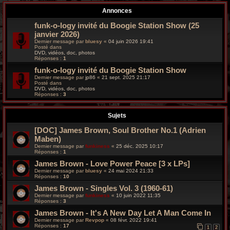
r
Annonces
c
funk-o-logy invité du Boogie Station Show (25
janvier 2026)
h
Dernier message par
bluesy
«
04 juin 2026 19:41
Posté dans
e
DVD, vidéos, doc, photos
Réponses :
1
g
funk-o-logy invité du Boogie Station Show
Dernier message par
jp86
«
21 sept. 2025 21:17
Posté dans
r
DVD, vidéos, doc, photos
Réponses :
3
o
Sujets
o
[DOC] James Brown, Soul Brother No.1 (Adrien
v
Maben)
Dernier message par
funkiness
«
25 déc. 2025 10:17
y
Réponses :
1
James Brown - Love Power Peace [3 x LPs]
Dernier message par
bluesy
«
24 mai 2024 21:33
Réponses :
10
James Brown - Singles Vol. 3 (1960-61)
Dernier message par
funkiness
«
10 juin 2022 11:35
Réponses :
3
James Brown - It's A New Day Let A Man Come In
Dernier message par
Revpop
«
08 févr. 2022 19:41
Réponses :
17
1
2