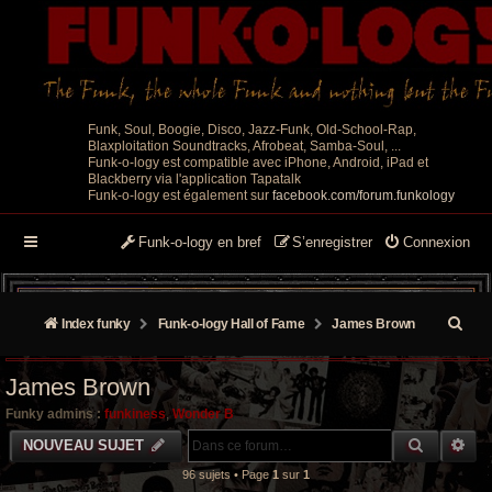
Funk, Soul, Boogie, Disco, Jazz-Funk, Old-School-Rap,
Blaxploitation Soundtracks, Afrobeat, Samba-Soul, ...
Funk-o-logy est compatible avec iPhone, Android, iPad et
Blackberry via l'application Tapatalk
Funk-o-logy est également sur
facebook.com/forum.funkology
Funk-o-logy en bref
S’enregistrer
Connexion
R
Index funky
Funk-o-logy Hall of Fame
James Brown
e
James Brown
c
Funky admins :
funkiness
,
Wonder B
h
RECHER
RE
NOUVEAU SUJET
e
96 sujets • Page
1
sur
1