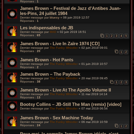
Réponses :
1
James Brown – Festival de Jazz d'Antibes Juan-
les-Pins, 24 juillet 1984
Dernier message par
bluesy
«
06 juin 2019 12:57
Réponses :
1
Les indispensables de JB
Dernier message par
MAD
«
02 juin 2019 16:51
Réponses :
65
1
2
3
4
5
James Brown - Live In Zaïre 1974 [CD]
Dernier message par
The Funky Whistler
«
02 juin 2019 09:01
Réponses :
20
1
2
James Brown - Hot Pants
Dernier message par
The Funky Whistler
«
01 juin 2019 10:57
Réponses :
2
James Brown – The Payback
Dernier message par
The Funky Whistler
«
20 mai 2019 09:45
Réponses :
38
1
2
3
James Brown - Live At The Apollo Volume II
Dernier message par
The Funky Whistler
«
11 mai 2019 14:14
Réponses :
13
Bootsy Collins – JB-Still The Man (remix) [video]
Dernier message par
The Funky Whistler
«
07 mai 2019 06:54
James Brown - Sex Machine Today
Dernier message par
The Funky Whistler
«
06 mai 2019 10:59
Réponses :
24
1
2
Pour moi, la compile James Brown idéale, c'est