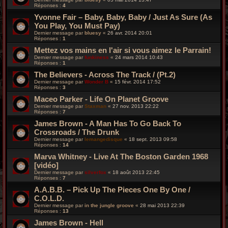
Réponses :
4
Yvonne Fair ‎– Baby, Baby, Baby / Just As Sure (As
You Play, You Must Pay)
Dernier message par
bluesy
«
26 avr. 2014 20:01
Réponses :
1
Mettez vos mains en l'air si vous aimez le Parrain!
Dernier message par
funkiness
«
24 mars 2014 10:43
Réponses :
1
The Believers - Across The Track / (Pt.2)
Dernier message par
Wonder B
«
15 févr. 2014 17:52
Réponses :
3
Maceo Parker - Life On Planet Groove
Dernier message par
Staxman
«
27 nov. 2013 22:22
Réponses :
7
James Brown - A Man Has To Go Back To
Crossroads / The Drunk
Dernier message par
lemangedisque
«
18 sept. 2013 09:58
Réponses :
14
Marva Whitney - Live At The Boston Garden 1968
[vidéo]
Dernier message par
silverfox
«
18 août 2013 22:45
Réponses :
7
A.A.B.B. ‎– Pick Up The Pieces One By One /
C.O.L.D.
Dernier message par
in the jungle groove
«
28 mai 2013 22:39
Réponses :
13
James Brown - Hell