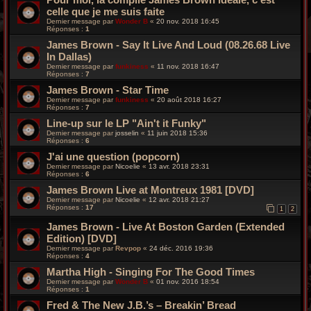
celle que je me suis faite
Dernier message par
Wonder B
«
20 nov. 2018 16:45
Réponses :
1
James Brown - Say It Live And Loud (08.26.68 Live
In Dallas)
Dernier message par
funkiness
«
11 nov. 2018 16:47
Réponses :
7
James Brown - Star Time
Dernier message par
funkiness
«
20 août 2018 16:27
Réponses :
7
Line-up sur le LP "Ain't it Funky"
Dernier message par
josselin
«
11 juin 2018 15:36
Réponses :
6
J'ai une question (popcorn)
Dernier message par
Nicoelie
«
13 avr. 2018 23:31
Réponses :
6
James Brown Live at Montreux 1981 [DVD]
Dernier message par
Nicoelie
«
12 avr. 2018 21:27
Réponses :
17
1
2
James Brown - Live At Boston Garden (Extended
Edition) [DVD]
Dernier message par
Revpop
«
24 déc. 2016 19:36
Réponses :
4
Martha High - Singing For The Good Times
Dernier message par
Wonder B
«
01 nov. 2016 18:54
Réponses :
1
Fred & The New J.B.’s – Breakin’ Bread