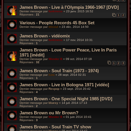
James Brown - Live à l'Olympia 1966-1967 [DVD]
Dernier message par
funkiness
«
23 janv. 2015 16:52
Réponses :
21
1
2
Various - People Records 45 Box Set
Dernier message par
titisoul
«
23 déc. 2014 14:50
James Brown - vidéomix
Dernier message par
funkiness
«
17 nov. 2014 10:31
Réponses :
1
James Brown - Love Power Peace, Live In Paris
1971 [inédit]
Dernier message par
Wonder B
«
09 oct. 2014 07:18
Réponses :
32
1
2
3
James Brown - Soul Train (1973 - 1974)
Dernier message par
kata
«
28 sept. 2014 02:31
Réponses :
1
James Brown - Live in Bologna 1971 [vidéo]
Dernier message par
Revpop
«
23 sept. 2014 20:42
Réponses :
4
James Brown - One Special Night 1985 [DVD]
Dernier message par
bluesy
«
14 juil. 2014 17:13
Réponses :
2
James Brown ou Mr Brown?
Dernier message par
Wonder B
«
01 juin 2014 10:41
Réponses :
3
James Brown - Soul Train TV show
Dernier message par
bluesy
«
05 mai 2014 13:47