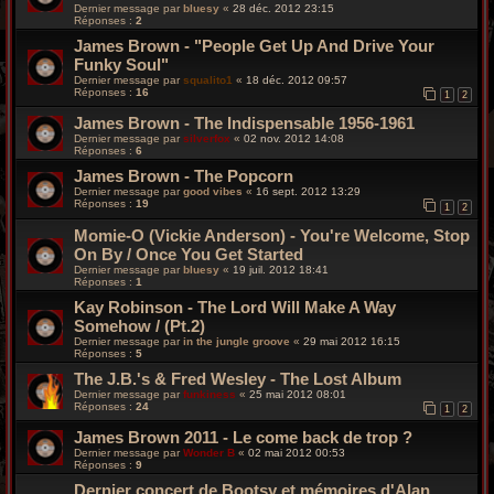
Dernier message par
bluesy
«
28 déc. 2012 23:15
Réponses :
2
James Brown - "People Get Up And Drive Your
Funky Soul"
Dernier message par
squalito1
«
18 déc. 2012 09:57
Réponses :
16
1
2
James Brown - The Indispensable 1956-1961
Dernier message par
silverfox
«
02 nov. 2012 14:08
Réponses :
6
James Brown - The Popcorn
Dernier message par
good vibes
«
16 sept. 2012 13:29
Réponses :
19
1
2
Momie-O (Vickie Anderson) - You're Welcome, Stop
On By / Once You Get Started
Dernier message par
bluesy
«
19 juil. 2012 18:41
Réponses :
1
Kay Robinson - The Lord Will Make A Way
Somehow / (Pt.2)
Dernier message par
in the jungle groove
«
29 mai 2012 16:15
Réponses :
5
The J.B.'s & Fred Wesley - The Lost Album
Dernier message par
funkiness
«
25 mai 2012 08:01
Réponses :
24
1
2
James Brown 2011 - Le come back de trop ?
Dernier message par
Wonder B
«
02 mai 2012 00:53
Réponses :
9
Dernier concert de Bootsy et mémoires d'Alan