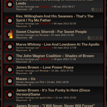
Leeds
Dernier message par
Wonder B
«
04 avr. 2012 09:17
Réponses :
17
1
2
Rev. Willingham And His Swanees - That's The
Spirit / Try Me Father
Dernier message par
Wonder B
«
09 mars 2012 02:55
Réponses :
2
Sweet Charles Sherrell - For Sweet People
Dernier message par
Revpop
«
07 mars 2012 21:58
Réponses :
40
1
2
3
Marva Whitney - Live And Lowdown At The Apollo
Dernier message par
funkiness
«
02 mars 2012 17:08
Réponses :
8
The John Wagner Coalition – Shades of Brown
Dernier message par
Wonder B
«
18 janv. 2012 17:49
Réponses :
9
James Brown – Love Power Peace
Dernier message par
Revpop
«
14 déc. 2011 07:53
Réponses :
12
Maceo – Us
Dernier message par
Phil
«
13 déc. 2011 18:02
Réponses :
5
James Brown - It's Too Funky In Here (Disco
Version)/Same
Dernier message par
good vibes
«
11 oct. 2011 23:52
Réponses :
3
James Brown - "I Will Never, Never Will Forget"