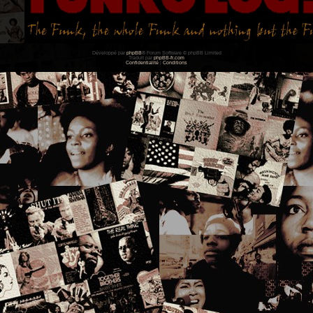
Développé par
phpBB
® Forum Software © phpBB Limited
Traduit par
phpBB-fr.com
Confidentialité
|
Conditions